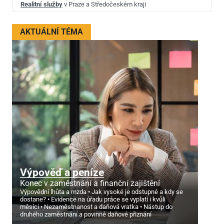
Realitní služby
v Praze a Středočeském kraji
AKTUÁLNÍ TÉMA
Výpověď a peníze
Konec v zaměstnání a finanční zajištění
Výpovědní lhůta a mzda
Jak vysoké je odstupné a kdy se
dostane?
Evidence na úřadu práce se vyplatí i kvůli
měsíci
Nezaměstnanost a daňová vratka
Nástup do
druhého zaměstnání a povinné daňové přiznání