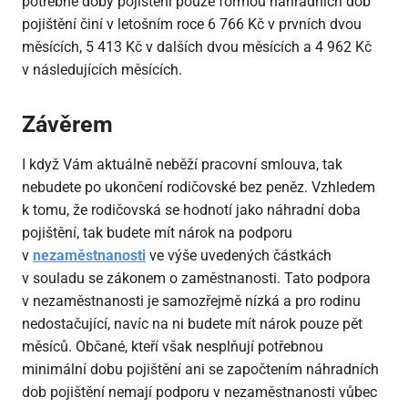
potřebné doby pojištění pouze formou náhradních dob
pojištění činí v letošním roce 6
766 Kč v prvních dvou
měsících, 5
413 Kč v dalších dvou měsících a 4
962 Kč
v následujících měsících.
Závěrem
I když Vám aktuálně neběží pracovní smlouva, tak
nebudete po ukončení rodičovské bez peněz. Vzhledem
k tomu, že rodičovská se hodnotí jako náhradní doba
pojištění, tak budete mít nárok na podporu
v
nezaměstnanosti
ve výše uvedených částkách
v souladu se zákonem o zaměstnanosti. Tato podpora
v nezaměstnanosti je samozřejmě nízká a pro rodinu
nedostačující, navíc na ni budete mít nárok pouze pět
měsíců. Občané, kteří však nesplňují potřebnou
minimální dobu pojištění ani se započtením náhradních
dob pojištění nemají podporu v nezaměstnanosti vůbec