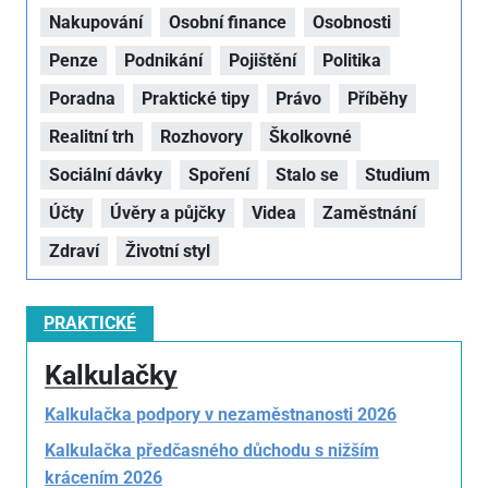
Nakupování
Osobní finance
Osobnosti
Penze
Podnikání
Pojištění
Politika
Poradna
Praktické tipy
Právo
Příběhy
Realitní trh
Rozhovory
Školkovné
Sociální dávky
Spoření
Stalo se
Studium
Účty
Úvěry a půjčky
Videa
Zaměstnání
Zdraví
Životní styl
PRAKTICKÉ
Kalkulačky
Kalkulačka podpory v nezaměstnanosti 2026
Kalkulačka předčasného důchodu s nižším
krácením 2026