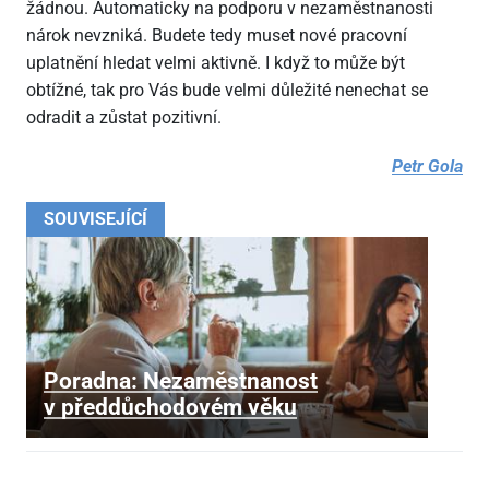
žádnou. Automaticky na podporu v nezaměstnanosti
nárok nevzniká. Budete tedy muset nové pracovní
uplatnění hledat velmi aktivně. I když to může být
obtížné, tak pro Vás bude velmi důležité nenechat se
odradit a zůstat pozitivní.
Petr Gola
SOUVISEJÍCÍ
Poradna: Nezaměstnanost
v předdůchodovém věku