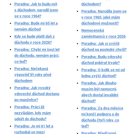
Poradna: Jak to budu mít
důchodem?
s důchodem, narodil jsem
Poradna: Narodila jsem se
se v roce 1964?
v roce 1965, jaké mám
Poradna: Bude mi 65 let a
důchodové možnosti?
nemám důchod
Nemocenská
Kdy se bude platit daň z
zaměstnanců v roce 2026
důchodu v roce 2026?
Poradna: Jak si zvýšit
Poradna: Chybí mi šest let
důchod na poslední chvíli?
do důchodu, nemám práci,
Poradna: Budu vdovský
co teď?
důchod pobírat trvale?
Poradna: Nečekaná
Poradna: O kolik se mi od
výpověď tři roky před
ledna zvýší důchod?
důchodem
Poradna: Jak dlouho
Poradna: Jak vysoký
musím být nemocný,
vdovecký důchod dostanu
abych dostal invalidní
po manželce?
důchod?
Poradna: Práci již
Poradna: Za dva měsíce
nezvládám, kdy mám
mi končí podpora a do
odejít do důchodu?
důchodu čtyři roky, co
Poradna: Je mi 61 let a
teď?
rozhoduji se mezi
Poradna: Předčasný