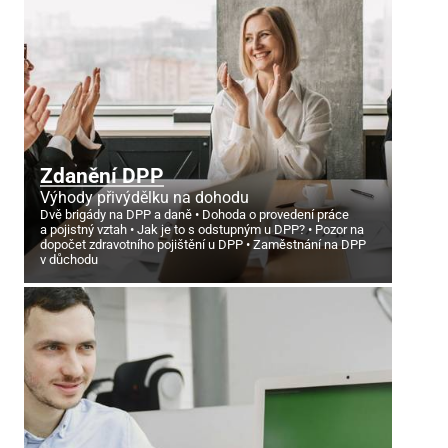
Zdanění DPP
Výhody přivýdělku na dohodu
Dvě brigády na DPP a daně
Dohoda o provedení práce
a pojistný vztah
Jak je to s odstupným u DPP?
Pozor na
dopočet zdravotního pojištění u DPP
Zaměstnání na DPP
v důchodu