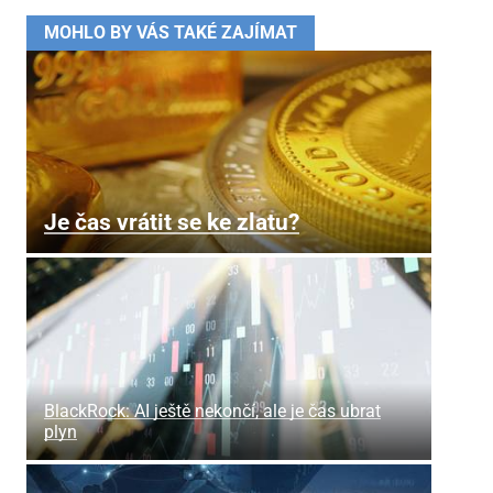
MOHLO BY VÁS TAKÉ ZAJÍMAT
Je čas vrátit se ke zlatu?
BlackRock: AI ještě nekončí, ale je čas ubrat
plyn