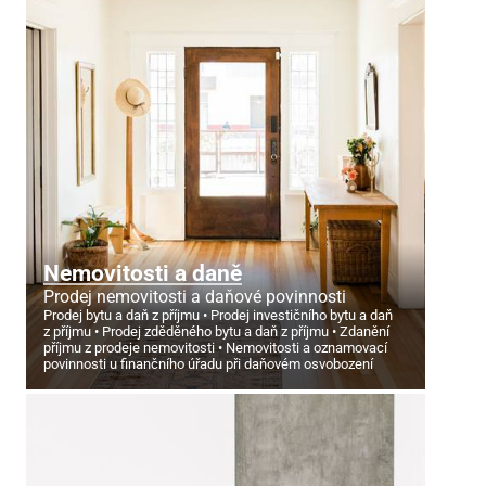
Nemovitosti a daně
Prodej nemovitosti a daňové povinnosti
Prodej bytu a daň z příjmu
Prodej investičního bytu a daň
z příjmu
Prodej zděděného bytu a daň z příjmu
Zdanění
příjmu z prodeje nemovitosti
Nemovitosti a oznamovací
povinnosti u finančního úřadu při daňovém osvobození