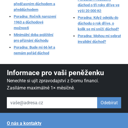
předčasným důchodem a
důchod o tři roky dříve ve
předdůchodem
výši 20 000 Kč
Poradna: Ročník narození
Poradna: Když odejdu do
1963 a důchodové
důchodu o rok dříve, o
možnosti
kolik se mi sníží důchod?
Minimální doba pojištění
Poradna: Mohou mi sebrat
pro přiznání důchodu
invalidní důchod?
Poradna: Bude mi 66 let a
nemám pořád důchod
Informace pro vaši peněženku
Nenechte si ujít zpravodajství z Domu financí.
Zasíláme maximálně 1× měsíčně.
váš email
Odebírat
O nás a kontakty