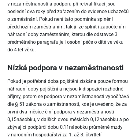
v nezaměstnanosti a podporu při rekvalifikaci jsou
poslední dva roky před zařazením do evidence uchazečů
o zaměstnání. Pokud není tato podmínka splnění
předchozím zaměstnáním, tak ji lze splnit i započtením
náhradní doby zaměstnáním, kterou dle odstavce 3
předmětného paragrafu je i osobní péče o dítě ve věku
do 4 let věku.
Nízká podpora v nezaměstnanosti
Pokud je potřebná doba pojištění získána pouze formou
náhradní doby pojištění a nejsou k dispozici rozhodné
příjmy, potom se podpora v nezaměstnanosti vypočítává
dle § 51 zákona o zaměstnanosti, kde je uvedeno, že za
první dva měsíce činí podpora v nezaměstnanosti
0,15násobku, v dalších dvou měsících 0,12násobku a po
zbývající podpůrčí dobu 0,11násobku průměrné mzdy
v národním hospodářství za 1. až 3. čtvrtletí