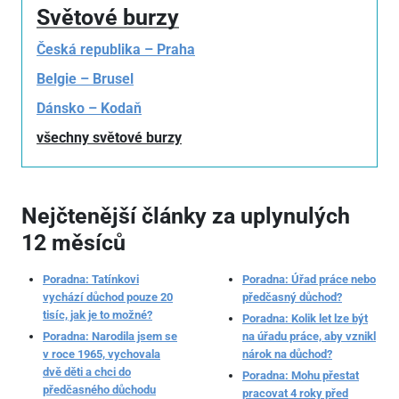
Světové burzy
Česká republika – Praha
Belgie – Brusel
Dánsko – Kodaň
všechny světové burzy
Nejčtenější články za uplynulých
12 měsíců
Poradna: Tatínkovi
Poradna: Úřad práce nebo
vychází důchod pouze 20
předčasný důchod?
tisíc, jak je to možné?
Poradna: Kolik let lze být
Poradna: Narodila jsem se
na úřadu práce, aby vznikl
v roce 1965, vychovala
nárok na důchod?
dvě děti a chci do
Poradna: Mohu přestat
předčasného důchodu
pracovat 4 roky před