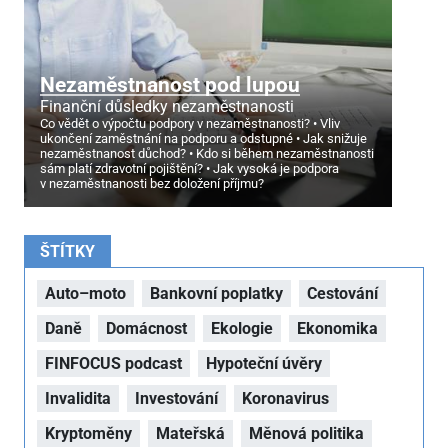
Nezaměstnanost pod lupou
Finanční důsledky nezaměstnanosti
Co vědět o výpočtu podpory v nezaměstnanosti?
Vliv
ukončení zaměstnání na podporu a odstupné
Jak snižuje
nezaměstnanost důchod?
Kdo si během nezaměstnanosti
sám platí zdravotní pojištění?
Jak vysoká je podpora
v nezaměstnanosti bez doložení příjmu?
ŠTÍTKY
Auto–moto
Bankovní poplatky
Cestování
Daně
Domácnost
Ekologie
Ekonomika
FINFOCUS podcast
Hypoteční úvěry
Invalidita
Investování
Koronavirus
Kryptoměny
Mateřská
Měnová politika