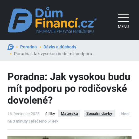
MENU
Poradna
Dávky a důchody
Poradna: Jak vysokou budu mít podporu ...
Poradna: Jak vysokou budu
mít podporu po rodičovské
dovolené?
Mateřská
Sociální dávky
16. července 2025
štítky
čtení
na 3 minuty | přečteno 5144×