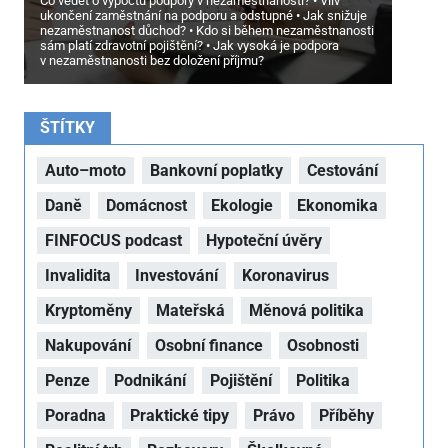
Co vědět o výpočtu podpory v nezaměstnanosti?
Vliv
ukončení zaměstnání na podporu a odstupné
Jak snižuje
nezaměstnanost důchod?
Kdo si během nezaměstnanosti
sám platí zdravotní pojištění?
Jak vysoká je podpora
v nezaměstnanosti bez doložení příjmu?
ŠTÍTKY
Auto–moto
Bankovní poplatky
Cestování
Daně
Domácnost
Ekologie
Ekonomika
FINFOCUS podcast
Hypoteční úvěry
Invalidita
Investování
Koronavirus
Kryptoměny
Mateřská
Měnová politika
Nakupování
Osobní finance
Osobnosti
Penze
Podnikání
Pojištění
Politika
Poradna
Praktické tipy
Právo
Příběhy