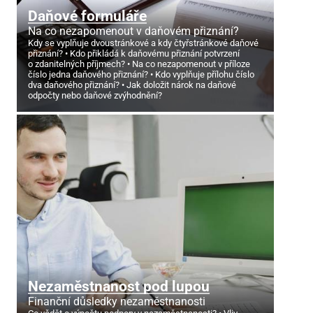
Daňové formuláře
Na co nezapomenout v daňovém přiznání?
Kdy se vyplňuje dvoustránkové a kdy čtyřstránkové daňové
přiznání?
Kdo přikládá k daňovému přiznání potvrzení
o zdanitelných příjmech?
Na co nezapomenout v příloze
číslo jedna daňového přiznání?
Kdo vyplňuje přílohu číslo
dva daňového přiznání?
Jak doložit nárok na daňové
odpočty nebo daňové zvýhodnění?
Nezaměstnanost pod lupou
Finanční důsledky nezaměstnanosti