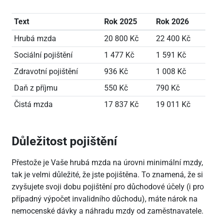
Text
Rok 2025
Rok 2026
Hrubá mzda
20
800 Kč
22
400 Kč
Sociální pojištění
1
477 Kč
1
591 Kč
Zdravotní pojištění
936 Kč
1
008 Kč
Daň z příjmu
550 Kč
790 Kč
Čistá mzda
17
837 Kč
19
011 Kč
Důležitost pojištění
Přestože je Vaše hrubá mzda na úrovni minimální mzdy,
tak je velmi důležité, že jste pojištěna. To znamená, že si
zvyšujete svoji dobu pojištění pro důchodové účely (i pro
případný výpočet invalidního důchodu), máte nárok na
nemocenské dávky a náhradu mzdy od zaměstnavatele.