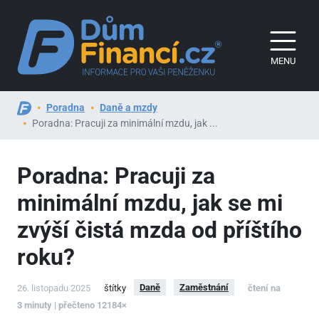
MENU
Poradna
Daně a mzdy
Poradna: Pracuji za minimální mzdu, jak ...
Poradna: Pracuji za
minimální mzdu, jak se mi
zvýší čistá mzda od příštího
roku?
Daně
Zaměstnání
26. listopadu 2025
štítky
čtení na
3 minuty | přečteno 12184×