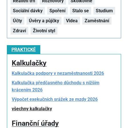
Realitní trh
Rozhovory
Školkovné
Sociální dávky
Spoření
Stalo se
Studium
Účty
Úvěry a půjčky
Videa
Zaměstnání
Zdraví
Životní styl
PRAKTICKÉ
Kalkulačky
Kalkulačka podpory v nezaměstnanosti 2026
Kalkulačka předčasného důchodu s nižším
krácením 2026
Výpočet exekučních srážek ze mzdy 2026
všechny kalkulačky
Finanční úřady