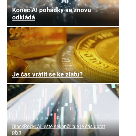
Konec AI pohádky se znovu
odkládá
Je čas vrátit se ke zlatu?
BlackRock: AI ještě nekončí, ale je čas ubrat
plyn