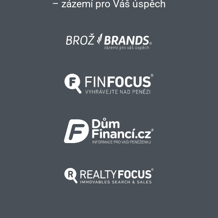
– zázemí pro Váš úspěch