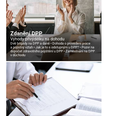
Zdanění DPP
Výhody přivýdělku na dohodu
Dvě brigády na DPP a daně
Dohoda o provedení práce
a pojistný vztah
Jak je to s odstupným u DPP?
Pozor na
dopočet zdravotního pojištění u DPP
Zaměstnání na DPP
v důchodu