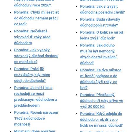
důchodu v roce 2026?
Poradna: Jak si zvýšit
Poradna: Chybí mi šest let
důchod na poslední chvíli?
do důchodu, nemám práci,
Poradna: Budu vdovský
co teď?
důchod pobírat trvale?
Poradna: Nečekaná
Poradna: O kolik se mi od
výpověď tři roky před
ledna zvýší důchod?
důchodem
Poradna: Jak dlouho
Poradna: Jak vysoký
musím být nemocný,
vdovecký důchod dostanu
abych dostal invalidní
po manželce?
důchod?
Poradna: Práci již
Poradna: Za dva měsíce
nezvládám, kdy mám
mi končí podpora a do
odejít do důchodu?
důchodu čtyři roky, co
Poradna: Je mi 61 let a
teď?
rozhoduji se mezi
Poradna: Předčasný
předčasným důchodem a
důchod o tři roky dříve ve
předdůchodem
výši 20 000 Kč
Poradna: Ročník narození
Poradna: Když odejdu do
1963 a důchodové
důchodu o rok dříve, o
možnosti
kolik se mi sníží důchod?
Minimální doba pojištění