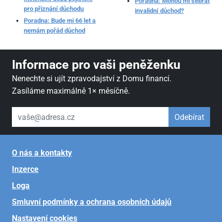
Poradna: Mohou mi sebrat
pro přiznání důchodu
invalidní důchod?
Poradna: Bude mi 66 let a
nemám pořád důchod
Informace pro vaši peněženku
Nenechte si ujít zpravodajství z Domu financí.
Zasíláme maximálně 1× měsíčně.
váš email
Odebírat
O nás a kontakty
Inzerce
Loga
Smluvní podmínky a ochrana osobních údajů
Nastavení cookies