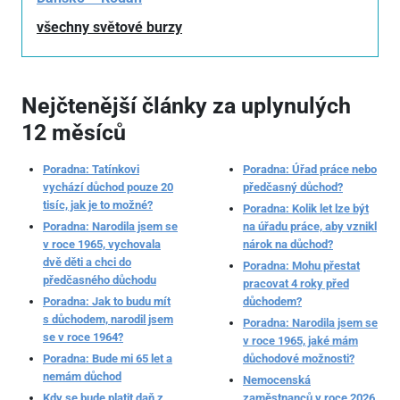
všechny světové burzy
Nejčtenější články za uplynulých
12 měsíců
Poradna: Tatínkovi
Poradna: Úřad práce nebo
vychází důchod pouze 20
předčasný důchod?
tisíc, jak je to možné?
Poradna: Kolik let lze být
Poradna: Narodila jsem se
na úřadu práce, aby vznikl
v roce 1965, vychovala
nárok na důchod?
dvě děti a chci do
Poradna: Mohu přestat
předčasného důchodu
pracovat 4 roky před
Poradna: Jak to budu mít
důchodem?
s důchodem, narodil jsem
Poradna: Narodila jsem se
se v roce 1964?
v roce 1965, jaké mám
Poradna: Bude mi 65 let a
důchodové možnosti?
nemám důchod
Nemocenská
Kdy se bude platit daň z
zaměstnanců v roce 2026