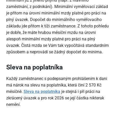
minimum již z jiného příjmu (např. z hlavního
zaměstnání, z podnikání). Minimální vyměřovací základ
je přitom na úrovni minimální mzdy platné pro práci na
plný úvazek. Dopočet do minimálního vyměřovacího
základu jde přitom k tíži zaměstnance. Z tohoto pohledu
je dobře, že máte hrubou měsíční mzdu na úrovni
alespoň minimální mzdy platné pro práci na plný
úvazek. Čistá mzda se Vám tak vypočítává standardním
způsobem a neprovádí se žádný dopočet do minima.
Sleva na poplatníka
Každý zaměstnanec s podepsaným prohlášením k dani
má nárok na slevu na poplatníka, která činí 2
570 Kč
měsíčně.
Sleva na poplatníka
je stejná i při práci na
zkrácený úvazek a pro rok 2026 se její částka nikterak
nemění.