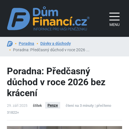
MENU
Poradna
Dávky a důchody
Poradna: Předčasný důchod v roce 2026 ...
Poradna: Předčasný
důchod v roce 2026 bez
krácení
Penze
29. září 2025
štítek
čtení na 3 minuty | přečteno
31822×