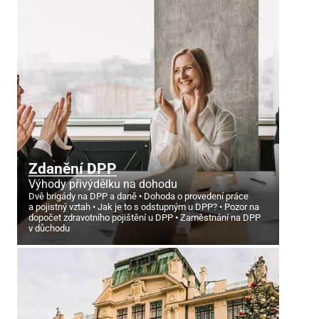
Zdanění DPP
Výhody přivýdělku na dohodu
Dvě brigády na DPP a daně
Dohoda o provedení práce
a pojistný vztah
Jak je to s odstupným u DPP?
Pozor na
dopočet zdravotního pojištění u DPP
Zaměstnání na DPP
v důchodu