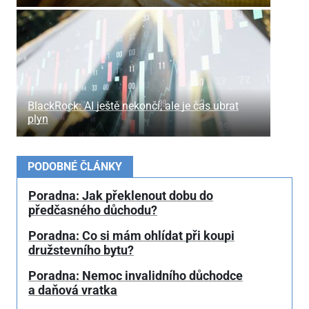
BlackRock: AI ještě nekončí, ale je čas ubrat
plyn
PODOBNÉ ČLÁNKY
Poradna: Jak překlenout dobu do
předčasného důchodu?
Poradna: Co si mám ohlídat při koupi
družstevního bytu?
Poradna: Nemoc invalidního důchodce
a daňová vratka