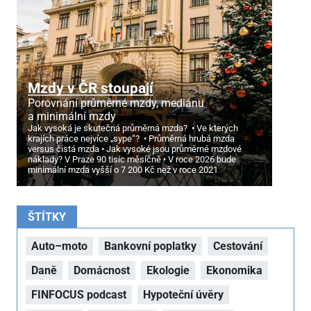
Mzdy v ČR stoupají
Porovnání průměrné mzdy, mediánu
a minimální mzdy
Jak vysoká je skutečná průměrná mzda?
Ve kterých
krajích práce nejvíce „sype“?
Průměrná hrubá mzda
versus čistá mzda
Jak vysoké jsou průměrné mzdové
náklady? V Praze 90 tisíc měsíčně
V roce 2026 bude
minimální mzda vyšší o 7
200 Kč než v roce 2021
ŠTÍTKY
Auto–moto
Bankovní poplatky
Cestování
Daně
Domácnost
Ekologie
Ekonomika
FINFOCUS podcast
Hypoteční úvěry