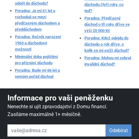
odejít do důchodu?
důchodu čtyři roky, co
Poradna: Je mi 61 let a
teď?
rozhoduji se mezi
Poradna: Předčasný
předčasným důchodem a
důchod o tři roky dříve ve
předdůchodem
výši 20 000 Kč
Poradna: Ročník narození
Poradna: Když odejdu do
1963 a důchodové
důchodu o rok dříve, o
možnosti
kolik se mi sníží důchod?
Minimální doba pojištění
Poradna: Mohou mi sebrat
pro přiznání důchodu
invalidní důchod?
Poradna: Bude mi 66 let a
nemám pořád důchod
Informace pro vaši peněženku
Nenechte si ujít zpravodajství z Domu financí.
Zasíláme maximálně 1× měsíčně.
váš email
Odebírat