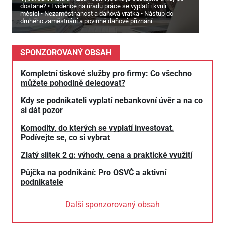
dostane?
Evidence na úřadu práce se vyplatí i kvůli
měsíci
Nezaměstnanost a daňová vratka
Nástup do
druhého zaměstnání a povinné daňové přiznání
SPONZOROVANÝ OBSAH
Kompletní tiskové služby pro firmy: Co všechno
můžete pohodlně delegovat?
Kdy se podnikateli vyplatí nebankovní úvěr a na co
si dát pozor
Komodity, do kterých se vyplatí investovat.
Podívejte se, co si vybrat
Zlatý slitek 2 g: výhody, cena a praktické využití
Půjčka na podnikání: Pro OSVČ a aktivní
podnikatele
Další sponzorovaný obsah