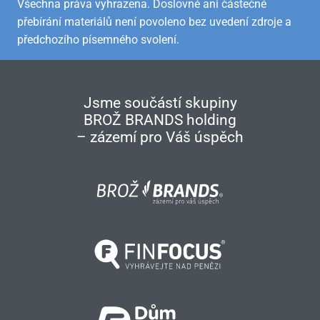
Všechna práva vyhrazena. Doslovné ani částečné
přebírání materiálů není povoleno bez uvedení zdroje a
předchozího písemného svolení.
Jsme součástí skupiny
BROŽ BRANDS holding
– zázemí pro Váš úspěch