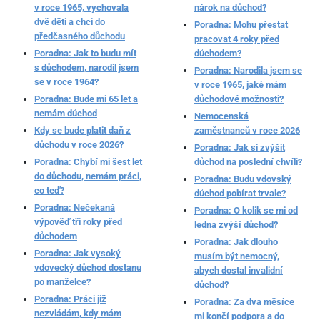
v roce 1965, vychovala
nárok na důchod?
dvě děti a chci do
Poradna: Mohu přestat
předčasného důchodu
pracovat 4 roky před
Poradna: Jak to budu mít
důchodem?
s důchodem, narodil jsem
Poradna: Narodila jsem se
se v roce 1964?
v roce 1965, jaké mám
Poradna: Bude mi 65 let a
důchodové možnosti?
nemám důchod
Nemocenská
Kdy se bude platit daň z
zaměstnanců v roce 2026
důchodu v roce 2026?
Poradna: Jak si zvýšit
Poradna: Chybí mi šest let
důchod na poslední chvíli?
do důchodu, nemám práci,
Poradna: Budu vdovský
co teď?
důchod pobírat trvale?
Poradna: Nečekaná
Poradna: O kolik se mi od
výpověď tři roky před
ledna zvýší důchod?
důchodem
Poradna: Jak dlouho
Poradna: Jak vysoký
musím být nemocný,
vdovecký důchod dostanu
abych dostal invalidní
po manželce?
důchod?
Poradna: Práci již
Poradna: Za dva měsíce
nezvládám, kdy mám
mi končí podpora a do