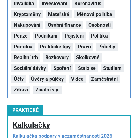
Invalidita
Investování
Koronavirus
Kryptoměny
Mateřská
Měnová politika
Nakupování
Osobní finance
Osobnosti
Penze
Podnikání
Pojištění
Politika
Poradna
Praktické tipy
Právo
Příběhy
Realitní trh
Rozhovory
Školkovné
Sociální dávky
Spoření
Stalo se
Studium
Účty
Úvěry a půjčky
Videa
Zaměstnání
Zdraví
Životní styl
PRAKTICKÉ
Kalkulačky
Kalkulačka podpory v nezaměstnanosti 2026