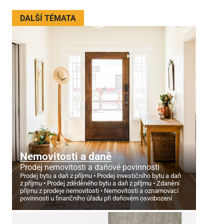
DALŠÍ TÉMATA
Nemovitosti a daně
Prodej nemovitosti a daňové povinnosti
Prodej bytu a daň z příjmu
Prodej investičního bytu a daň
z příjmu
Prodej zděděného bytu a daň z příjmu
Zdanění
příjmu z prodeje nemovitosti
Nemovitosti a oznamovací
povinnosti u finančního úřadu při daňovém osvobození