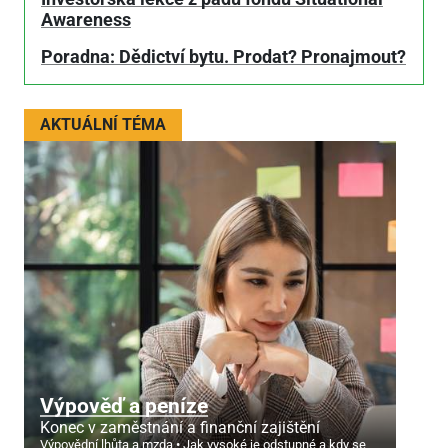
Awareness
Poradna: Dědictví bytu. Prodat? Pronajmout?
AKTUÁLNÍ TÉMA
Výpověď a peníze
Konec v zaměstnání a finanční zajištění
Výpovědní lhůta a mzda
Jak vysoké je odstupné a kdy se