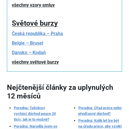
všechny vzory smluv
Světové burzy
Česká republika – Praha
Belgie – Brusel
Dánsko – Kodaň
všechny světové burzy
Nejčtenější články za uplynulých
12 měsíců
Poradna: Tatínkovi
Poradna: Úřad práce nebo
vychází důchod pouze 20
předčasný důchod?
tisíc, jak je to možné?
Poradna: Kolik let lze být
Poradna: Narodila jsem se
na úřadu práce, aby vznikl