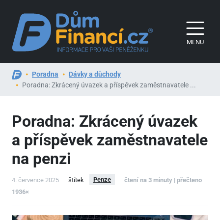
MENU
Poradna
Dávky a důchody
Poradna: Zkrácený úvazek a příspěvek zaměstnavatele ...
Poradna: Zkrácený úvazek
a příspěvek zaměstnavatele
na penzi
Penze
4. července 2025
štítek
čtení na 3 minuty | přečteno
1936×