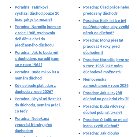
Poradna: Tatínkovi
Poradna: Úřad práce nebo
vychází důchod pouze 20
předčasný důchod?
tisíc, jak je to možné?
Poradna: Kolik let lze být
Poradna: Narodila jsem se
na úřadu práce, aby vznikl
v roce 1965, vychovala
nárok na důchod?
dvě děti a chci do
Poradna: Mohu přestat
předčasného důchodu
pracovat 4 roky před
Poradna: Jak to budu mít
důchodem?
s důchodem, narodil jsem
Poradna: Narodila jsem se
se v roce 1964?
v roce 1965, jaké mám
Poradna: Bude mi 65 let a
důchodové možnosti?
nemám důchod
Nemocenská
Kdy se bude platit daň z
zaměstnanců v roce 2026
důchodu v roce 2026?
Poradna: Jak si zvýšit
Poradna: Chybí mi šest let
důchod na poslední chvíli?
do důchodu, nemám práci,
Poradna: Budu vdovský
co teď?
důchod pobírat trvale?
Poradna: Nečekaná
Poradna: O kolik se mi od
výpověď tři roky před
ledna zvýší důchod?
důchodem
Poradna: Jak dlouho