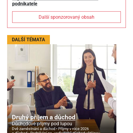
podnikatele
Další sponzorovaný obsah
DALŠÍ TÉMATA
Druhý příjem a důchod
Důchodové příjmy pod lupou
Dvě zaměstnání a důchod
Příjmy v roce 2026