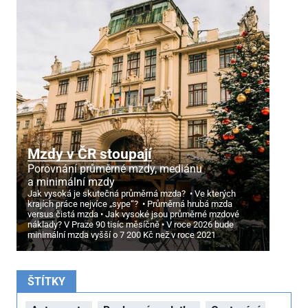
Mzdy v ČR stoupají
Porovnání průměrné mzdy, mediánu
a minimální mzdy
Jak vysoká je skutečná průměrná mzda?
Ve kterých
krajích práce nejvíce „sype“?
Průměrná hrubá mzda
versus čistá mzda
Jak vysoké jsou průměrné mzdové
náklady? V Praze 90 tisíc měsíčně
V roce 2026 bude
minimální mzda vyšší o 7
200 Kč než v roce 2021
ŠTÍTKY