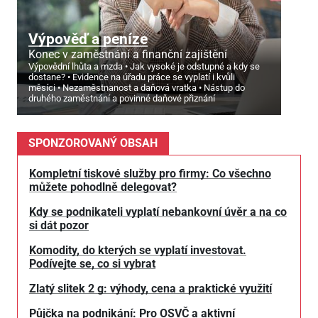
Výpověď a peníze
Konec v zaměstnání a finanční zajištění
Výpovědní lhůta a mzda
Jak vysoké je odstupné a kdy se
dostane?
Evidence na úřadu práce se vyplatí i kvůli
měsíci
Nezaměstnanost a daňová vratka
Nástup do
druhého zaměstnání a povinné daňové přiznání
SPONZOROVANÝ OBSAH
Kompletní tiskové služby pro firmy: Co všechno
můžete pohodlně delegovat?
Kdy se podnikateli vyplatí nebankovní úvěr a na co
si dát pozor
Komodity, do kterých se vyplatí investovat.
Podívejte se, co si vybrat
Zlatý slitek 2 g: výhody, cena a praktické využití
Půjčka na podnikání: Pro OSVČ a aktivní