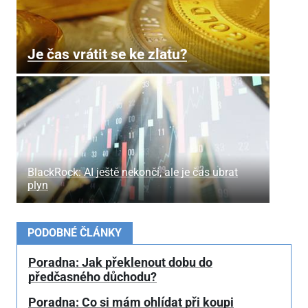
Je čas vrátit se ke zlatu?
BlackRock: AI ještě nekončí, ale je čas ubrat
plyn
PODOBNÉ ČLÁNKY
Poradna: Jak překlenout dobu do
předčasného důchodu?
Poradna: Co si mám ohlídat při koupi