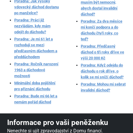
Poradna: Jak vysoký
musím být nemocný,
vdovecký důchod dostanu
abych dostal invalidní
po manželce?
důchod?
Poradna: Práci již
Poradna: Za dva měsíce
nezvládám, kdy mám
mi končí podpora a do
odejít do důchodu?
důchodu čtyři roky, co
Poradna: Je mi 61 let a
teď?
rozhoduji se mezi
Poradna: Předčasný
předčasným důchodem a
důchod o tři roky dříve ve
předdůchodem
výši 20 000 Kč
Poradna: Ročník narození
Poradna: Když odejdu do
1963 a důchodové
důchodu o rok dříve, o
možnosti
kolik se mi sníží důchod?
Minimální doba pojištění
Poradna: Mohou mi sebrat
pro přiznání důchodu
invalidní důchod?
Poradna: Bude mi 66 let a
nemám pořád důchod
Informace pro vaši peněženku
Nenechte si ujít zpravodajství z Domu financí.