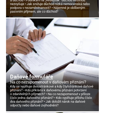
a důchod
Podnikání na „vedlejšák“ důchod většinou
nezvyšuje
Jak snižuje důchod nízká nemocenská nebo
podpora v nezaměstnanosti?
Nájemné je oblíbeným
pasivním příjmem, ale co důchod?
Daňové formuláře
Na co nezapomenout v daňovém přiznání?
Kdy se vyplňuje dvoustránkové a kdy čtyřstránkové daňové
přiznání?
Kdo přikládá k daňovému přiznání potvrzení
o zdanitelných příjmech?
Na co nezapomenout v příloze
číslo jedna daňového přiznání?
Kdo vyplňuje přílohu číslo
dva daňového přiznání?
Jak doložit nárok na daňové
odpočty nebo daňové zvýhodnění?