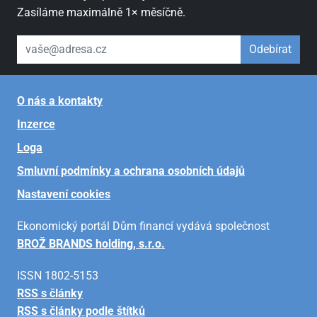
Zasíláme maximálně 1× měsíčně.
váš email
Odebírat
O nás a kontakty
Inzerce
Loga
Smluvní podmínky a ochrana osobních údajů
Nastavení cookies
Ekonomický portál Dům financí vydává společnost
BROŽ BRANDS holding, s.r.o.
ISSN 1802-5153
RSS s články
RSS s články podle štítků