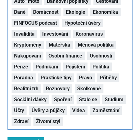
Auto–moto
Bankovní poplatky
Cestování
Daně
Domácnost
Ekologie
Ekonomika
FINFOCUS podcast
Hypoteční úvěry
Invalidita
Investování
Koronavirus
Kryptoměny
Mateřská
Měnová politika
Nakupování
Osobní finance
Osobnosti
Penze
Podnikání
Pojištění
Politika
Poradna
Praktické tipy
Právo
Příběhy
Realitní trh
Rozhovory
Školkovné
Sociální dávky
Spoření
Stalo se
Studium
Účty
Úvěry a půjčky
Videa
Zaměstnání
Zdraví
Životní styl