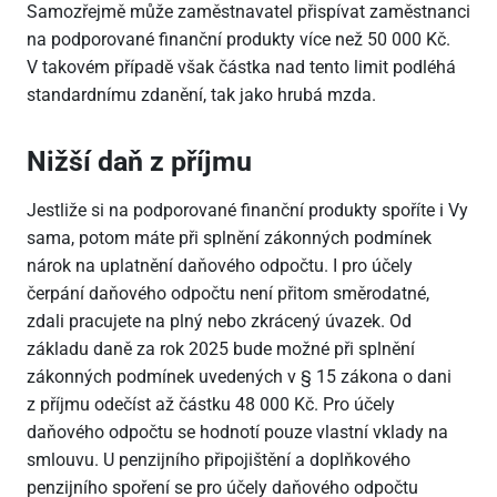
Samozřejmě může zaměstnavatel přispívat zaměstnanci
na podporované finanční produkty více než 50
000 Kč.
V takovém případě však částka nad tento limit podléhá
standardnímu zdanění, tak jako hrubá mzda.
Nižší daň z příjmu
Jestliže si na podporované finanční produkty spoříte i Vy
sama, potom máte při splnění zákonných podmínek
nárok na uplatnění daňového odpočtu. I pro účely
čerpání daňového odpočtu není přitom směrodatné,
zdali pracujete na plný nebo zkrácený úvazek. Od
základu daně za rok 2025 bude možné při splnění
zákonných podmínek uvedených v § 15 zákona o dani
z příjmu odečíst až částku 48
000 Kč. Pro účely
daňového odpočtu se hodnotí pouze vlastní vklady na
smlouvu. U penzijního připojištění a doplňkového
penzijního spoření se pro účely daňového odpočtu