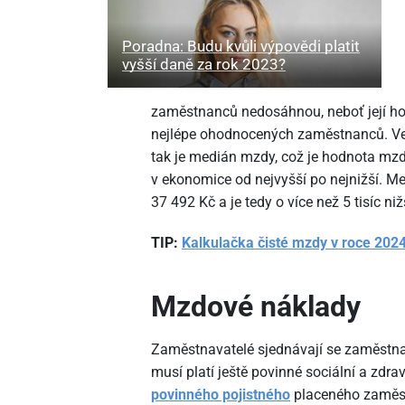
Poradna: Budu kvůli výpovědi platit
vyšší daně za rok 2023?
zaměstnanců nedosáhnou, neboť její ho
nejlépe ohodnocených zaměstnanců. Ve
tak je medián mzdy, což je hodnota mzdy
v ekonomice od nejvyšší po nejnižší. Medi
37
492 Kč a je tedy o více než 5 tisíc n
TIP:
Kalkulačka čisté mzdy v roce 202
Mzdové náklady
Zaměstnavatelé sjednávají se zaměstn
musí platí ještě povinné sociální a zdra
povinného pojistného
placeného zaměst