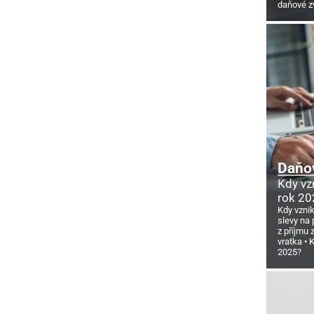
daňové z
Daňov
Kdy vz
rok 20
Kdy vzni
slevy na 
z příjmu
vratka
K
2025?