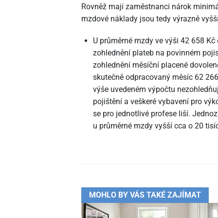
Rovněž mají zaměstnanci nárok minimál
mzdové náklady jsou tedy výrazně vyš
U průměrné mzdy ve výši 42
658 Kč 
zohlednění plateb na povinném poji
zohlednění měsíční placené dovolen
skutečně odpracovaný měsíc 62
266
výše uvedeném výpočtu nezohledňuj
pojištění a veškeré vybavení pro vý
se pro jednotlivé profese liší. Jed
u průměrné mzdy vyšší cca o 20 tis
MOHLO BY VÁS TAKÉ ZAJÍMAT