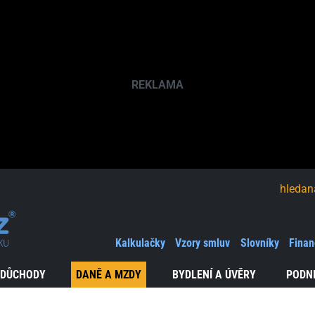
hledaná fráze
Kalkulačky
Vzory smluv
Slovníky
Finan
 DŮCHODY
DANĚ A MZDY
BYDLENÍ A ÚVĚRY
PODN