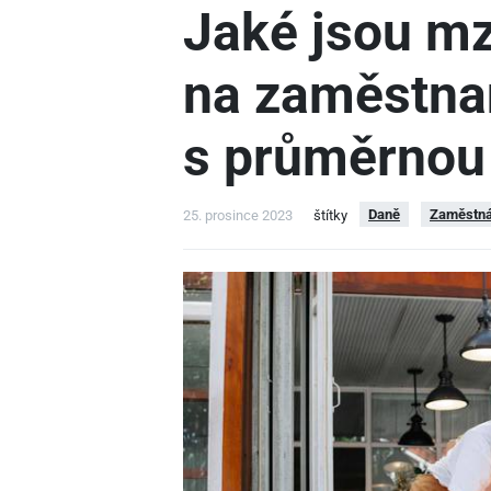
Jaké jsou m
na zaměstna
s průměrnou
Daně
Zaměstná
25. prosince 2023
štítky