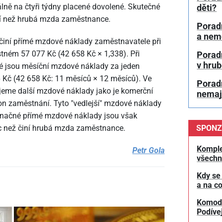
ně na čtyři týdny placené dovolené. Skutečné
děti?
ší než hrubá mzda zaměstnance.
Porad
a nem
činí přímé mzdové náklady zaměstnavatele při
stném 57
077 Kč (42
658 Kč × 1,338). Při
Poradn
v hru
é jsou měsíční mzdové náklady za jeden
 Kč (42
658 Kč: 11 měsíců × 12 měsíců). Ve
Porad
eme další mzdové náklady jako je komerční
nemají
kon zaměstnání. Tyto "vedlejší" mzdové náklady
noznačné přímé mzdové náklady jsou však
SPONZ
íc než činí hrubá mzda zaměstnance.
Komple
Petr Gola
všechn
Kdy se
a na co
Komodit
Podívej