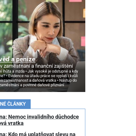
věď a peníze
v zaměstnání a finanční zajištění
í lhůta a mzda
Jak vysoké je odstupné a kdy
ne?
Evidence na úřadu práce se vyplatí i kvůli
Nezaměstnanost a daňová vratka
Nástup do
zaměstnání a povinné daňové přiznání
NÉ ČLÁNKY
na: Nemoc invalidního důchodce
ová vratka
na: Kdo má uplatňovat slevu na