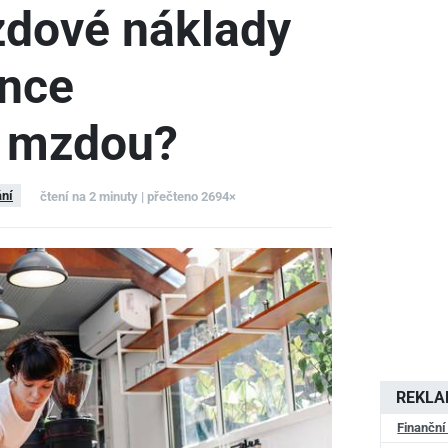
zdové náklady
nce
 mzdou?
ní
čtení na 2 minuty | přečteno 2694×
REKL
Finanční