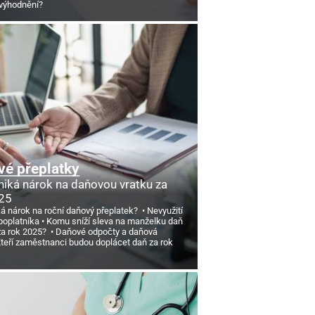
výhodnění?
é přeplatky
niká nárok na daňovou vratku za
25
ká nárok na roční daňový přeplatek?
Nevyužití
poplatníka
Komu sníží sleva na manželku daň
 za rok 2025?
Daňové odpočty a daňová
teří zaměstnanci budou doplácet daň za rok