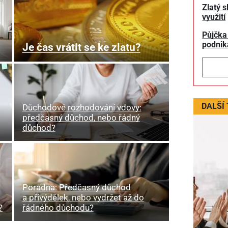
Zlatý s
využití
Půjčka
podnik
Je čas vrátit se ke zlatu?
DALŠÍ
Důchodové rozhodování vdovy:
předčasný důchod, nebo řádný
důchod?
Poradna: Předčasný důchod
a přivýdělek, nebo vydržet až do
?
řádného důchodu?