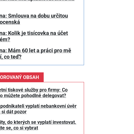
na: Smlouva na dobu určitou
ocenská
a: Kolik je tisícovka na účet
bém?
na: Mám 60 let a práci pro mě
, co teď?
OROVANÝ OBSAH
tní tiskové služby pro firmy: Co
o můžete pohodlně delegovat?
 podnikateli vyplatí nebankovní úvěr
 si dát pozor
y, do kterých se vyplatí investovat.
te se, co si vybrat