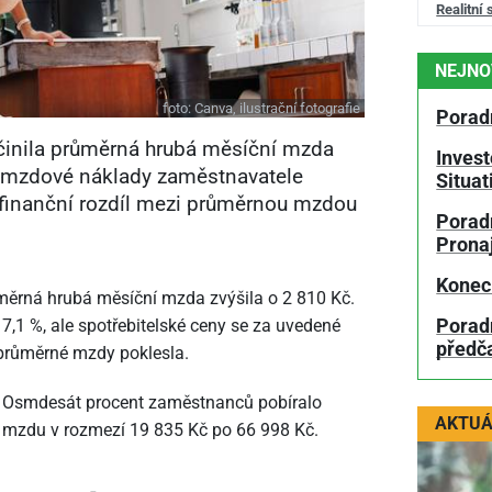
Realitní 
NEJNO
foto:
Canva, ilustrační fotografie
Porad
u činila průměrná hrubá měsíční mzda
Invest
k mzdové náklady zaměstnavatele
Situa
finanční rozdíl mezi průměrnou mzdou
Poradn
Prona
Konec
růměrná hrubá měsíční mzda zvýšila o 2
810 Kč.
Porad
,1 %, ale spotřebitelské ceny se za uvedené
předč
a průměrné mzdy poklesla.
Osmdesát procent zaměstnanců pobíralo
AKTUÁ
mzdu v rozmezí 19
835 Kč po 66
998 Kč.