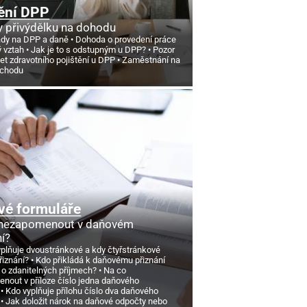
ění DPP
 přivýdělku na dohodu
ády na DPP a daně
Dohoda o provedení práce
ý vztah
Jak je to s odstupným u DPP?
Pozor
et zdravotního pojištění u DPP
Zaměstnání na
ůchodu
vé formuláře
 nezapomenout v daňovém
ní?
yplňuje dvoustránkové a kdy čtyřstránkové
řiznání?
Kdo přikládá k daňovému přiznání
 o zdanitelných příjmech?
Na co
nout v příloze číslo jedna daňového
Kdo vyplňuje přílohu číslo dva daňového
Jak doložit nárok na daňové odpočty nebo