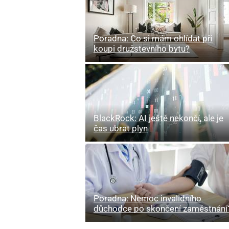
Poradna: Co si mám ohlídat při
koupi družstevního bytu?
BlackRock: AI ještě nekončí, ale je
čas ubrat plyn
Poradna: Nemoc invalidního
důchodce po skončení zaměstnání