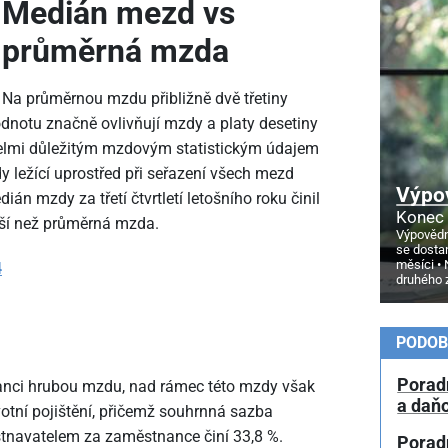
Medián mezd vs
průměrná mzda
Na průměrnou mzdu přibližně dvě třetiny
dnotu značně ovlivňují mzdy a platy desetiny
lmi důležitým mzdovým statistickým údajem
 ležící uprostřed při seřazení všech mezd
Výpo
án mzdy za třetí čtvrtletí letošního roku činil
Konec 
ižší než průměrná mzda.
Výpovědn
se dosta
měsíci
4
druhého 
PODOB
Porad
anci hrubou mzdu, nad rámec této mzdy však
a daň
votní pojištění, přičemž souhrnná sazba
navatelem za zaměstnance činí 33,8 %.
Porad