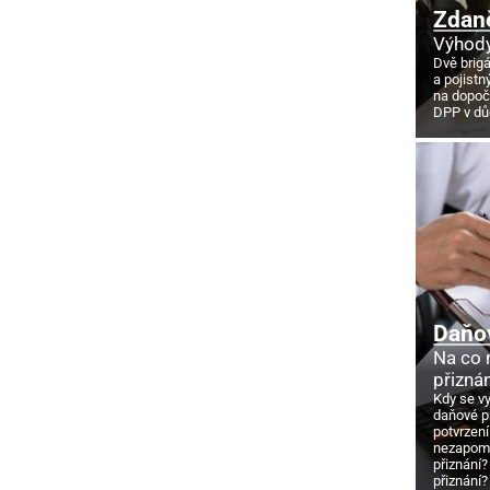
Zdan
Výhody
Dvě brig
a pojistn
na dopoč
DPP v d
Daňo
Na co
přizná
Kdy se v
daňové p
potvrzení
nezapome
přiznání?
přiznání?