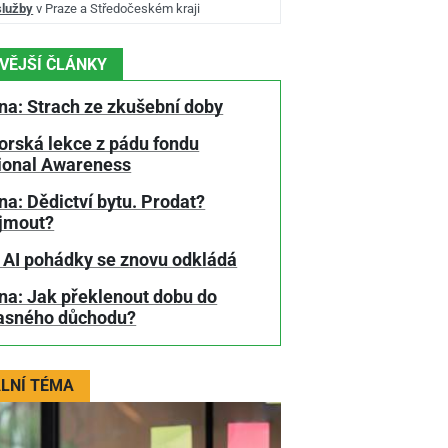
služby
v Praze a Středočeském kraji
VĚJŠÍ ČLÁNKY
na: Strach ze zkušební doby
orská lekce z pádu fondu
tional Awareness
a: Dědictví bytu. Prodat?
jmout?
 AI pohádky se znovu odkládá
na: Jak překlenout dobu do
asného důchodu?
LNÍ TÉMA