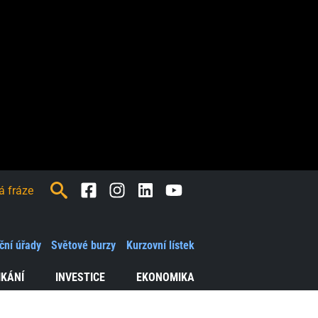
Facebook
Instagram
LinkedIn
Youtube
ční úřady
Světové burzy
Kurzovní lístek
IKÁNÍ
INVESTICE
EKONOMIKA