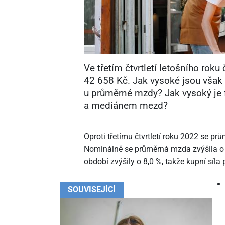
Ve třetím čtvrtletí letošního rok
42
658 Kč. Jak vysoké jsou vša
u průměrné mzdy? Jak vysoký je 
a mediánem mezd?
Oproti třetímu čtvrtletí roku 2022 se p
Nominálně se průměrná mzda zvýšila o 7
období zvýšily o 8,0 %, takže kupní síl
SOUVISEJÍCÍ