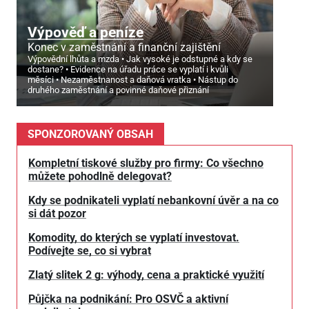
Výpověď a peníze
Konec v zaměstnání a finanční zajištění
Výpovědní lhůta a mzda
Jak vysoké je odstupné a kdy se
dostane?
Evidence na úřadu práce se vyplatí i kvůli
měsíci
Nezaměstnanost a daňová vratka
Nástup do
druhého zaměstnání a povinné daňové přiznání
SPONZOROVANÝ OBSAH
Kompletní tiskové služby pro firmy: Co všechno
můžete pohodlně delegovat?
Kdy se podnikateli vyplatí nebankovní úvěr a na co
si dát pozor
Komodity, do kterých se vyplatí investovat.
Podívejte se, co si vybrat
Zlatý slitek 2 g: výhody, cena a praktické využití
Půjčka na podnikání: Pro OSVČ a aktivní