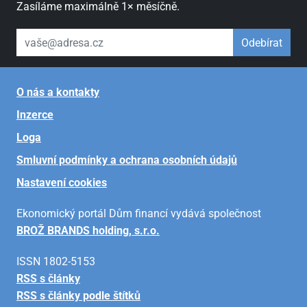
Zasíláme maximálně 1× měsíčně.
váš email
Odebírat
O nás a kontakty
Inzerce
Loga
Smluvní podmínky a ochrana osobních údajů
Nastavení cookies
Ekonomický portál Dům financí vydává společnost
BROŽ BRANDS holding, s.r.o.
ISSN 1802-5153
RSS s články
RSS s články podle štítků