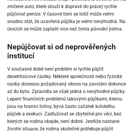
zničené auto, které slouží k dopravě do práce) rychle
půjčovat peníze. V časové tísni se totiž může velmi
snadno stát, že uzavřená půjčka je velmi nevýhodná. Na
úrocích se může zaplatit více než činila původní jistina.
Nepůjčovat si od neprověřených
institucí
V současné době není problém si rychle půjčit
desetitisícové částky. Některé společnosti nebo fyzické
osoby donesou požadovaný obnos na zavolání dokonce
až do bytu. Zpravidla se však jedná o nevýhodné půjčky.
Lepení finančních problémů takovými půjčkami, kterou
jsou na hranici lichvy, bývá často začátek koloběhu
půjček a exekucí. Zadlužovat se zbytečně pro věci, bez
kterých se rodina obejde, není dobré. Jestliže nastane
životní situace, že rodina skutečně potřebuje půjčit