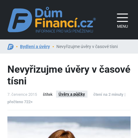
MENU
Bydlení a úvěry
Nevyřizujme úvěry v časové tísni
Nevyřizujme úvěry v časové
tísni
Úvěry a půjčky
7. července 2015
štítek
čtení na 2 minuty |
přečteno 722×