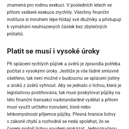
znamená pro rodinu exekuci. V posledních letech se
přitom veškeré exekuce zrychlily. Všechny finanční
instituce si mnohem lépe hlídají své dlužníky a přistupují
k vymáhání neuhrazených částek bez zbytečných
průtahů.
Platit se musí i vysoké úroky
Při splácení rychlých půjček a úvěrů je zpravidla potřeba
počítat s vysokými úroky. Jestliže je vše řádně smluvně
ošetřeno, tak není možné v budoucnu se splácení jistiny
a úroků z úvěrů vyhnout. Aby se jednalo o lichvu, která je
legislativou postihována, tak musí poskytoval půjčky na
této finanční transakci nadstandardně vydělat a přitom
musí využít určitého rozrušení, tísně nebo
lehkomyslnosti příjemce půjčky. Přesná hranice lichvy
v zákoně chybí a rozhodně se nedá spoléhat, že se
časem podaří lichvu soudem prokázat. Jednoznačnou