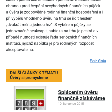
obranou proti čerpání nevýhodných finančních půjček
a úvěru je zodpovědné rodinné finanční hospodaření a i
při výběru vhodného úvěru na trhu se řídit heslem
„dvakrát měř a jednou řež“. S výběrem půjčky se
jednoznačně neukvapit, nabídka na trhu je pestrá a v
případě nutnosti existuje řada seriózních finančních
institucí, jejichž nabídka je pro rodinných rozpočet
akceptovatelná.
Petr Gola
DALŠÍ ČLÁNKY K TÉMATU
Úvěry si promysleme
Splácením úvěru
finančně získáváme
10. července 2015