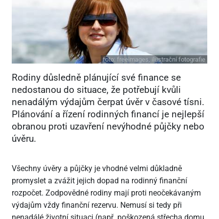
foto:
freeimages, ilustrační fotografie
Rodiny důsledně plánující své finance se
nedostanou do situace, že potřebují kvůli
nenadálým výdajům čerpat úvěr v časové tísni.
Plánování a řízení rodinných financí je nejlepší
obranou proti uzavření nevýhodné půjčky nebo
úvěru.
Všechny úvěry a půjčky je vhodné velmi důkladně
promyslet a zvážit jejich dopad na rodinný finanční
rozpočet. Zodpovědné rodiny mají proti neočekávaným
výdajům vždy finanční rezervu. Nemusí si tedy při
nenadálé životní situaci (např. poškozená střecha domu,