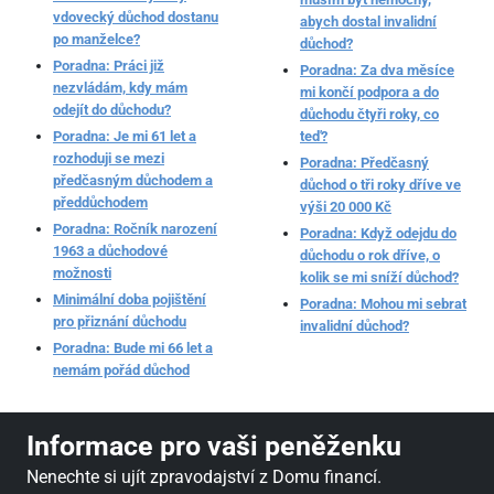
vdovecký důchod dostanu
abych dostal invalidní
po manželce?
důchod?
Poradna: Práci již
Poradna: Za dva měsíce
nezvládám, kdy mám
mi končí podpora a do
odejít do důchodu?
důchodu čtyři roky, co
Poradna: Je mi 61 let a
teď?
rozhoduji se mezi
Poradna: Předčasný
předčasným důchodem a
důchod o tři roky dříve ve
předdůchodem
výši 20 000 Kč
Poradna: Ročník narození
Poradna: Když odejdu do
1963 a důchodové
důchodu o rok dříve, o
možnosti
kolik se mi sníží důchod?
Minimální doba pojištění
Poradna: Mohou mi sebrat
pro přiznání důchodu
invalidní důchod?
Poradna: Bude mi 66 let a
nemám pořád důchod
Informace pro vaši peněženku
Nenechte si ujít zpravodajství z Domu financí.