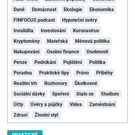
Daně
Domácnost
Ekologie
Ekonomika
FINFOCUS podcast
Hypoteční úvěry
Invalidita
Investování
Koronavirus
Kryptoměny
Mateřská
Měnová politika
Nakupování
Osobní finance
Osobnosti
Penze
Podnikání
Pojištění
Politika
Poradna
Praktické tipy
Právo
Příběhy
Realitní trh
Rozhovory
Školkovné
Sociální dávky
Spoření
Stalo se
Studium
Účty
Úvěry a půjčky
Videa
Zaměstnání
Zdraví
Životní styl
PRAKTICKÉ