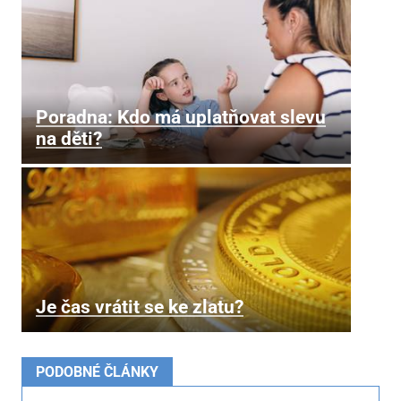
Poradna: Kdo má uplatňovat slevu
na děti?
Je čas vrátit se ke zlatu?
PODOBNÉ ČLÁNKY