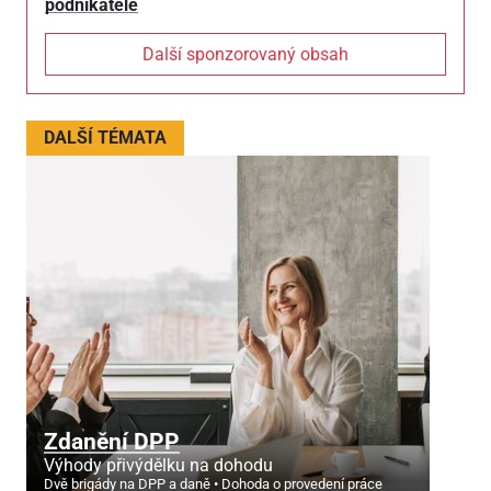
podnikatele
Další sponzorovaný obsah
DALŠÍ TÉMATA
Zdanění DPP
Výhody přivýdělku na dohodu
Dvě brigády na DPP a daně
Dohoda o provedení práce