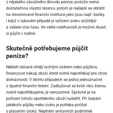
z nějakého závažného důvodu peníze, protože nemá
dostatečnou vlastní rezervu, potom je nejlepší se obrátit
na renomované finanční instituce jako jsou např. banky,
i když v takovém případě je vyřízení úvěru složitější
a zabere více času. Ve velké naléhavosti je možné zkusit
si půjčit v rodině.
Skutečně potřebujeme půjčit
peníze?
Někteří občané chtějí rychlým úvěrem nebo půjčkou
financovat nákup zboží, které nutně nepotřebují pro chod
domácnosti. V těchto případech se jedná jednoznačně
o špatné finanční řešení. Zadlužovat se kvůli věci, kterou
nutně nepotřebujeme, je nerozumné. Správné je na
pořízení tohoto spotřebního zboží našetřit. Při čerpání
jakékoliv půjčky nebo úvěru je potřeba počítat
s placením úroků. Neplnění smluvních podmínek