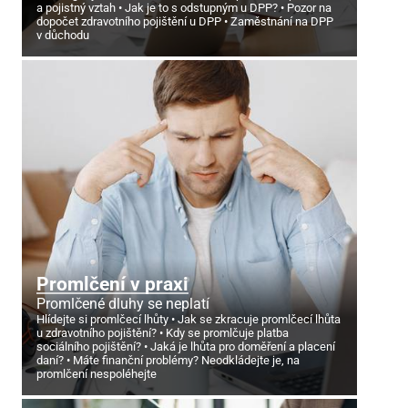
a pojistný vztah
Jak je to s odstupným u DPP?
Pozor na
dopočet zdravotního pojištění u DPP
Zaměstnání na DPP
v důchodu
Promlčení v praxi
Promlčené dluhy se neplatí
Hlídejte si promlčecí lhůty
Jak se zkracuje promlčecí lhůta
u zdravotního pojištění?
Kdy se promlčuje platba
sociálního pojištění?
Jaká je lhůta pro doměření a placení
daní?
Máte finanční problémy? Neodkládejte je, na
promlčení nespoléhejte