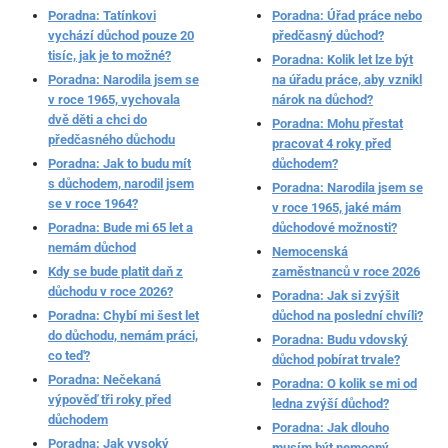
Poradna: Tatínkovi
Poradna: Úřad práce nebo
vychází důchod pouze 20
předčasný důchod?
tisíc, jak je to možné?
Poradna: Kolik let lze být
Poradna: Narodila jsem se
na úřadu práce, aby vznikl
v roce 1965, vychovala
nárok na důchod?
dvě děti a chci do
Poradna: Mohu přestat
předčasného důchodu
pracovat 4 roky před
Poradna: Jak to budu mít
důchodem?
s důchodem, narodil jsem
Poradna: Narodila jsem se
se v roce 1964?
v roce 1965, jaké mám
Poradna: Bude mi 65 let a
důchodové možnosti?
nemám důchod
Nemocenská
Kdy se bude platit daň z
zaměstnanců v roce 2026
důchodu v roce 2026?
Poradna: Jak si zvýšit
Poradna: Chybí mi šest let
důchod na poslední chvíli?
do důchodu, nemám práci,
Poradna: Budu vdovský
co teď?
důchod pobírat trvale?
Poradna: Nečekaná
Poradna: O kolik se mi od
výpověď tři roky před
ledna zvýší důchod?
důchodem
Poradna: Jak dlouho
Poradna: Jak vysoký
musím být nemocný,