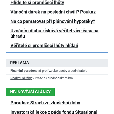
Hlídejte si promlčecí lhůty
Vánoční dárek na poslední chvíli? Poukaz
Na co pamatovat při plánování hypotéky?
Uznáním dluhu získává věřitel více času na
úhradu
Věřitelé si promlčecí lhůty hlídají
REKLAMA
Finanční poradenství
pro fyzické osoby a podnikatele
Realitní služby
v Praze a Středočeském kraji
NEJNOVĚJŠÍ ČLÁNKY
Poradna: Strach ze zkušební doby
Investorská lekce z pádu fondu Situational