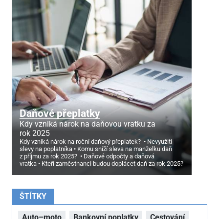
Daňové přeplatky
Kdy vzniká nárok na daňovou vratku za
rok 2025
Kdy vzniká nárok na roční daňový přeplatek?
Nevyužití
slevy na poplatníka
Komu sníží sleva na manželku daň
z příjmu za rok 2025?
Daňové odpočty a daňová
vratka
Kteří zaměstnanci budou doplácet daň za rok 2025?
ŠTÍTKY
Auto–moto
Bankovní poplatky
Cestování