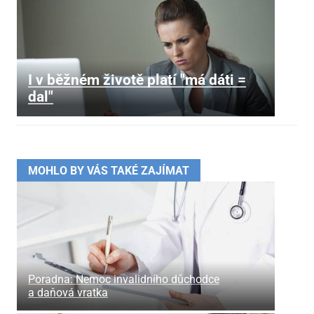
I v běžném životě platí "má dáti =
dal"
MOHLO BY VÁS TAKÉ ZAJÍMAT
Poradna: Nemoc invalidního důchodce
a daňová vratka