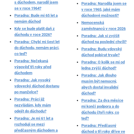
s důchodem, narodil jsem
Poradna: Narodila jsem se
se v roce 1964?
v roce 1965, jaké mám
Poradna: Bude mi 65 let a
důchodové možnosti?
nemám důchod
Nemocenská
Kdy se bude platit daň z
zaměstnanců v roce 2026
důchodu v roce 2026?
Poradna: Jak si zvýšit
Poradna: Chybí mi šest let
důchod na poslední chvíli?
do důchodu, nemám práci,
Poradna: Budu vdovský
co teď?
důchod pobírat trvale?
Poradna: Nečekaná
Poradna: O kolik se mi od
výpověď tři roky před
ledna zvýší důchod?
důchodem
Poradna: Jak dlouho
Poradna: Jak vysoký
musím být nemocný,
vdovecký důchod dostanu
abych dostal invalidní
po manželce?
důchod?
Poradna: Práci již
Poradna: Za dva měsíce
nezvládám, kdy mám
mi končí podpora a do
odejít do důchodu?
důchodu čtyři roky, co
Poradna: Je mi 61 let a
teď?
rozhoduji se mezi
Poradna: Předčasný
předčasným důchodem a
důchod o tři roky dříve ve