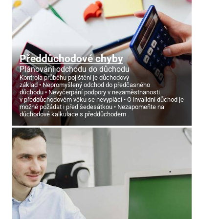
Předdůchodové chyby
Plánování odchodu do důchodu
Kontrola průběhu pojištění je důchodový
základ
Nepromyšlený odchod do předčasného
důchodu
Nevyčerpání podpory v nezaměstnanosti
v předdůchodovém věku se nevyplácí
O invalidní důchod je
možné požádat i před šedesátkou
Nezapomeňte na
důchodové kalkulace s předdůchodem