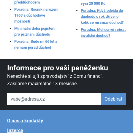
předdůchodem
výši 20 000 Kč
Poradna: Ročník narození
Poradna: Když odejdu do
1963 a důchodové
důchodu o rok dříve, o
možnosti
kolik se mi sníží důchod?
Minimální doba pojištění
Poradna: Mohou mi sebrat
pro přiznání důchodu
invalidní důchod?
Poradna: Bude mi 66 let a
nemám pořád důchod
Informace pro vaši peněženku
Nenechte si ujít zpravodajství z Domu financí.
Zasíláme maximálně 1× měsíčně.
váš email
Odebírat
O nás a kontakty
Inzerce