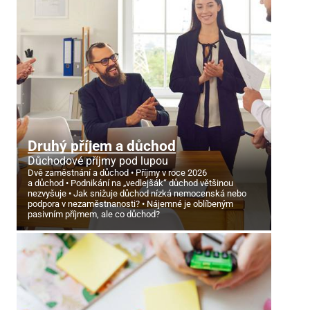
Druhý příjem a důchod
Důchodové příjmy pod lupou
Dvě zaměstnání a důchod
Příjmy v roce 2026
a důchod
Podnikání na „vedlejšák“ důchod většinou
nezvyšuje
Jak snižuje důchod nízká nemocenská nebo
podpora v nezaměstnanosti?
Nájemné je oblíbeným
pasivním příjmem, ale co důchod?