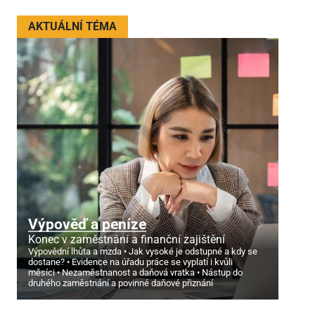
AKTUÁLNÍ TÉMA
Výpověď a peníze
Konec v zaměstnání a finanční zajištění
Výpovědní lhůta a mzda
Jak vysoké je odstupné a kdy se
dostane?
Evidence na úřadu práce se vyplatí i kvůli
měsíci
Nezaměstnanost a daňová vratka
Nástup do
druhého zaměstnání a povinné daňové přiznání