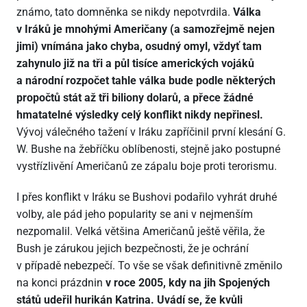
známo, tato domněnka se nikdy nepotvrdila.
Válka
v Iráků je mnohými Američany (a samozřejmě nejen
jimi) vnímána jako chyba, osudný omyl, vždyť tam
zahynulo již na tři a půl tisíce amerických vojáků
a národní rozpočet tahle válka bude podle některých
propočtů stát až tři biliony dolarů, a přece žádné
hmatatelné výsledky celý konflikt nikdy nepřinesl.
Vývoj válečného tažení v Iráku zapříčinil první klesání G.
W. Bushe na žebříčku oblíbenosti, stejně jako postupné
vystřízlivění Američanů ze zápalu boje proti terorismu.
I přes konflikt v Iráku se Bushovi podařilo vyhrát druhé
volby, ale pád jeho popularity se ani v nejmenším
nezpomalil. Velká většina Američanů ještě věřila, že
Bush je zárukou jejich bezpečnosti, že je ochrání
v případě nebezpečí. To vše se však definitivně změnilo
na konci prázdnin
v roce 2005, kdy na jih Spojených
států udeřil hurikán Katrina. Uvádí se, že kvůli