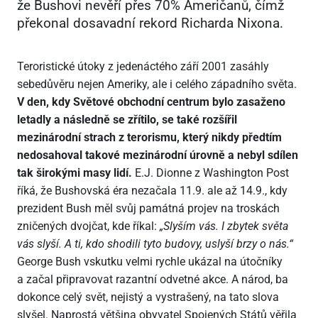
že Bushovi nevěří přes 70% Američanů, čímž
překonal dosavadní rekord Richarda Nixona.
Teroristické útoky z jedenáctého září 2001 zasáhly
sebedůvěru nejen Ameriky, ale i celého západního světa.
V den, kdy Světové obchodní centrum bylo zasaženo
letadly a následně se zřítilo, se také rozšířil
mezinárodní strach z terorismu, který nikdy předtím
nedosahoval takové mezinárodní úrovně a nebyl sdílen
tak širokými masy lidí.
E.J. Dionne z Washington Post
říká, že Bushovská éra nezačala 11.9. ale až 14.9., kdy
prezident Bush měl svůj památná projev na troskách
zničených dvojčat, kde říkal:
„Slyším vás. I zbytek světa
vás slyší. A ti, kdo shodili tyto budovy, uslyší brzy o nás.“
George Bush vskutku velmi rychle ukázal na útočníky
a začal připravovat razantní odvetné akce. A národ, ba
dokonce celý svět, nejistý a vystrašený, na tato slova
slyšel. Naprostá většina obyvatel Spojených Států věřila