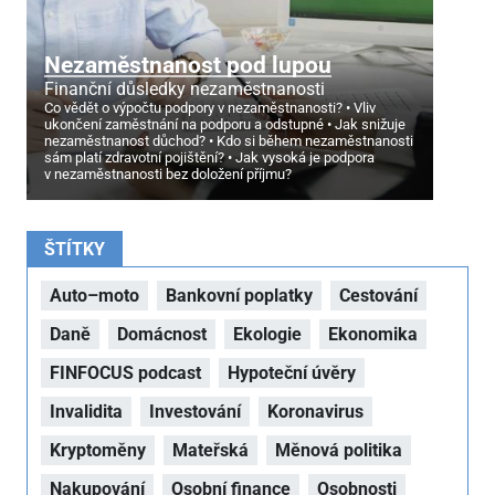
Nezaměstnanost pod lupou
Finanční důsledky nezaměstnanosti
Co vědět o výpočtu podpory v nezaměstnanosti?
Vliv
ukončení zaměstnání na podporu a odstupné
Jak snižuje
nezaměstnanost důchod?
Kdo si během nezaměstnanosti
sám platí zdravotní pojištění?
Jak vysoká je podpora
v nezaměstnanosti bez doložení příjmu?
ŠTÍTKY
Auto–moto
Bankovní poplatky
Cestování
Daně
Domácnost
Ekologie
Ekonomika
FINFOCUS podcast
Hypoteční úvěry
Invalidita
Investování
Koronavirus
Kryptoměny
Mateřská
Měnová politika
Nakupování
Osobní finance
Osobnosti