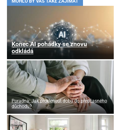
MOHLO BY VÁS TAKÉ ZAJÍMAT
Konec AI pohádky se znovu
odkládá
Poradna: Jak překlenout dobu do předčasného
důchodu?