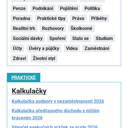
Penze
Podnikání
Pojištění
Politika
Poradna
Praktické tipy
Právo
Příběhy
Realitní trh
Rozhovory
Školkovné
Sociální dávky
Spoření
Stalo se
Studium
Účty
Úvěry a půjčky
Videa
Zaměstnání
Zdraví
Životní styl
PRAKTICKÉ
Kalkulačky
Kalkulačka podpory v nezaměstnanosti 2026
Kalkulačka předčasného důchodu s nižším
krácením 2026
Výpočet exekučních srážek ze mzdy 2026