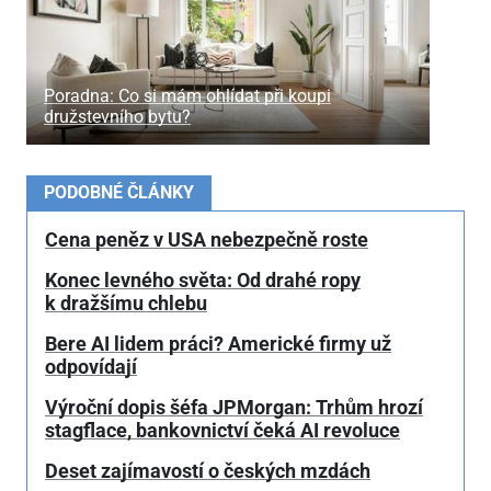
Poradna: Co si mám ohlídat při koupi
družstevního bytu?
PODOBNÉ ČLÁNKY
Cena peněz v USA nebezpečně roste
Konec levného světa: Od drahé ropy
k dražšímu chlebu
Bere AI lidem práci? Americké firmy už
odpovídají
Výroční dopis šéfa JPMorgan: Trhům hrozí
stagflace, bankovnictví čeká AI revoluce
Deset zajímavostí o českých mzdách