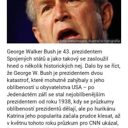
foto:
freeimages, ilustrační fotografie
George Walker Bush je 43. prezidentem
Spojených států a jako takový se zasloužil
hned o několik historických nej. Dalo by se říct,
že George W. Bush je prezidentem dvou
katastrof, které mohutně zahýbaly s jeho
oblíbeností u obyvatelstva USA – po
Jedenáctém září se stal nejoblíbenějším
prezidentem od roku 1938, kdy se průzkumy
oblíbeností prezidentů dělají, ale po hurikánu
Katrina jeho popularita začala prudce klesat, až
v květnu tohoto roku průzkum pro CNN ukázal,