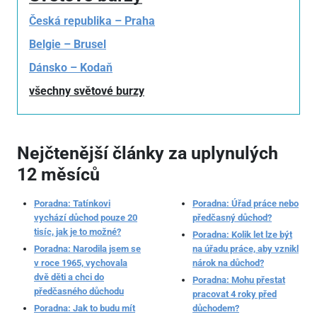
Česká republika – Praha
Belgie – Brusel
Dánsko – Kodaň
všechny světové burzy
Nejčtenější články za uplynulých
12 měsíců
Poradna: Tatínkovi
Poradna: Úřad práce nebo
vychází důchod pouze 20
předčasný důchod?
tisíc, jak je to možné?
Poradna: Kolik let lze být
Poradna: Narodila jsem se
na úřadu práce, aby vznikl
v roce 1965, vychovala
nárok na důchod?
dvě děti a chci do
Poradna: Mohu přestat
předčasného důchodu
pracovat 4 roky před
Poradna: Jak to budu mít
důchodem?