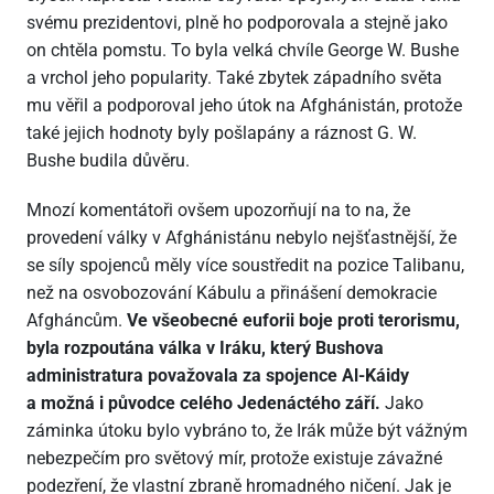
svému prezidentovi, plně ho podporovala a stejně jako
on chtěla pomstu. To byla velká chvíle George W. Bushe
a vrchol jeho popularity. Také zbytek západního světa
mu věřil a podporoval jeho útok na Afghánistán, protože
také jejich hodnoty byly pošlapány a ráznost G. W.
Bushe budila důvěru.
Mnozí komentátoři ovšem upozorňují na to na, že
provedení války v Afghánistánu nebylo nejšťastnější, že
se síly spojenců měly více soustředit na pozice Talibanu,
než na osvobozování Kábulu a přinášení demokracie
Afgháncům.
Ve všeobecné euforii boje proti terorismu,
byla rozpoutána válka v Iráku, který Bushova
administratura považovala za spojence Al-Káidy
a možná i původce celého Jedenáctého září.
Jako
záminka útoku bylo vybráno to, že Irák může být vážným
nebezpečím pro světový mír, protože existuje závažné
podezření, že vlastní zbraně hromadného ničení. Jak je