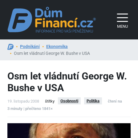
MENU
Podnikání
Ekonomika
Osm let vládnutí George W. Bushe v USA
Osm let vládnutí George W.
Bushe v USA
Osobnosti
Politika
19. listopadu 2008
štítky
čtení na
3 minuty | přečteno 1841×