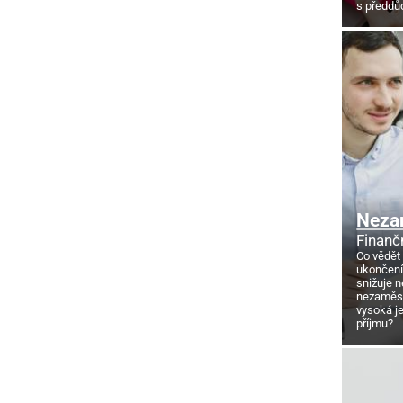
s předd
Neza
Finanč
Co vědět
ukončení
snižuje 
nezaměstn
vysoká j
příjmu?