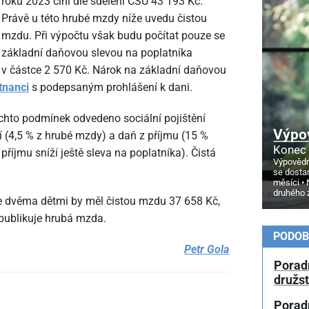
roku 2023 činí dle sdělení ČSÚ 43
193 Kč.
Právě u této hrubé mzdy níže uvedu čistou
mzdu. Při výpočtu však budu počítat pouze se
základní daňovou slevou na poplatníka
v částce 2
570 Kč. Nárok na základní daňovou
tnanci
s podepsaným prohlášení k dani.
ěchto podmínek odvedeno sociální pojištění
Výpo
í (4,5 % z hrubé mzdy) a daň z příjmu (15 %
Konec 
říjmu sníží ještě sleva na poplatníka). Čistá
Výpovědn
se dosta
měsíci
druhého 
e dvěma dětmi by měl čistou mzdu 37
658 Kč,
 publikuje hrubá mzda.
PODOB
Petr Gola
Poradn
družs
Porad