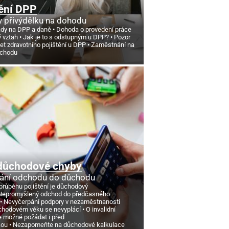
ění DPP
 přivýdělku na dohodu
ády na DPP a daně
Dohoda o provedení práce
ý vztah
Jak je to s odstupným u DPP?
Pozor
et zdravotního pojištění u DPP
Zaměstnání na
ůchodu
důchodové chyby
ání odchodu do důchodu
průběhu pojištění je důchodový
Nepromyšlený odchod do předčasného
Nevyčerpání podpory v nezaměstnanosti
chodovém věku se nevyplácí
O invalidní
e možné požádat i před
kou
Nezapomeňte na důchodové kalkulace