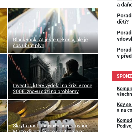
a daň
Porad
děti?
Porad
vdovs
BlackRock: AI ještě nekončí, ale je
čas ubrat plyn
Porad
v pře
SPONZ
Investor, který vydělal na krizi v roce
Komple
2008, znovu sází na problémy
všechn
Kdy se
a na co
Komodit
Skrytá past pasivního investování:
Podívej
Místo diverzifikace sázíte vše na