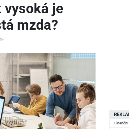
 vysoká je
stá mzda?
05×
REKL
Finanční