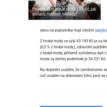
Průměrná mzda je již 43
193 Kč, jak
stouply mzdové náklady?
slevu na poplatníka mají všichni
zaměs
Z hrubé mzdy ve výši 43
193 Kč je za t
(6,5 % z hrubé mzdy), zdravotní pojištěn
z hrubé mzdy, přičemž vyčíslenou daň z p
mzda za těchto podmínek je 34
531 Kč.
Na doplnění uvádím, že zaměstnanec s
což uvádím na dokreslení toho, proč se