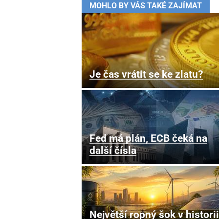
MOHLO BY VÁS TAKÉ ZAJÍMAT
Je čas vrátit se ke zlatu?
Fed má plán, ECB čeká na
další čísla
Největší ropný šok v historii