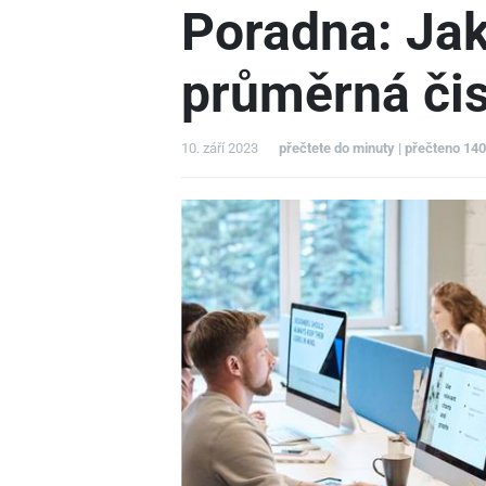
Poradna: Jak
průměrná či
10. září 2023
přečtete do minuty | přečteno 14