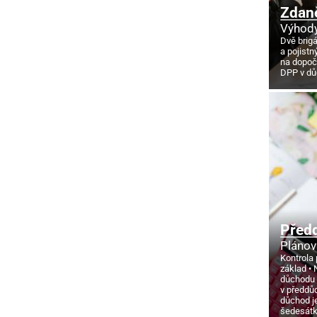
Zdan
Výhody
Dvě brig
a pojistn
na dopoč
DPP v d
Před
Plánov
Kontrola 
základ
důchodu
v předdů
důchod j
šedesát