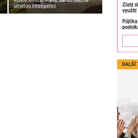
Zlatý s
umělou inteligenci
využití
Půjčka
podnik
DALŠÍ