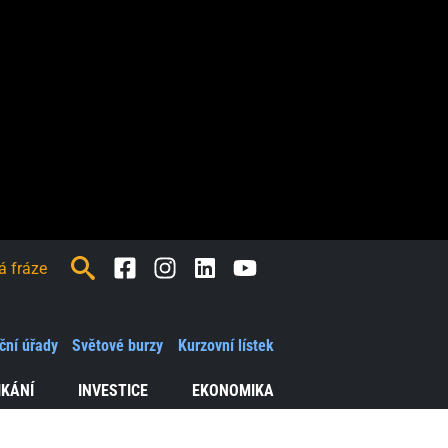
Facebook
Instagram
LinkedIn
Youtube
ční úřady
Světové burzy
Kurzovní lístek
IKÁNÍ
INVESTICE
EKONOMIKA