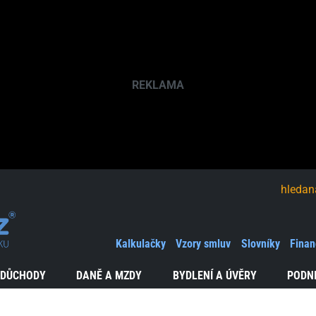
hledaná fráze
Kalkulačky
Vzory smluv
Slovníky
Finan
 DŮCHODY
DANĚ A MZDY
BYDLENÍ A ÚVĚRY
PODN