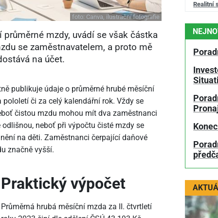
Realitní 
foto:
Canva, ilustrační fotografie
NEJNO
í průměrné mzdy, uvádí se však částka
 mzdu se zaměstnavatelem, a proto mě
Porad
dostává na účet.
Invest
Situa
letně publikuje údaje o průměrné hrubé měsíční
Poradn
a pololetí či za celý kalendářní rok. Vždy se
Prona
eboť čistou mzdu mohou mít dva zaměstnanci
 odlišnou, neboť při výpočtu čisté mzdy se
Konec
nění na děti. Zaměstnanci čerpající daňové
Porad
du značně vyšší.
předč
Praktický výpočet
AKTUÁ
Průměrná hrubá měsíční mzda za II. čtvrtletí