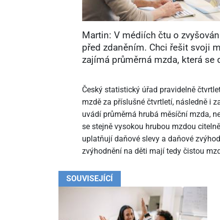
Martin: V médiích čtu o zvyšován
před zdaněním. Chci řešit svoji
zajímá průměrná mzda, která se 
Český statistický úřad pravidelně čtvrt
mzdě za příslušné čtvrtletí, následně i z
uvádí průměrná hrubá měsíční mzda, n
se stejně vysokou hrubou mzdou citelně
uplatňují daňové slevy a daňové zvýhod
zvýhodnění na děti mají tedy čistou mz
SOUVISEJÍCÍ