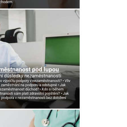
ůchodem
městnanost pod lupou
ní důsledky nezaměstnanosti
 o výpočtu podpory v nezaměstnanosti?
Vliv
 zaměstnání na podporu a odstupné
Jak
nezaměstnanost důchod?
Kdo si během
anosti sám platí zdravotní pojištění?
Jak
e podpora v nezaměstnanosti bez doložení