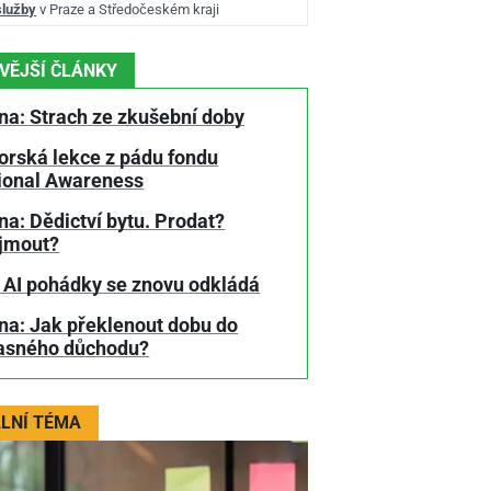
služby
v Praze a Středočeském kraji
VĚJŠÍ ČLÁNKY
na: Strach ze zkušební doby
orská lekce z pádu fondu
tional Awareness
a: Dědictví bytu. Prodat?
jmout?
 AI pohádky se znovu odkládá
na: Jak překlenout dobu do
asného důchodu?
LNÍ TÉMA