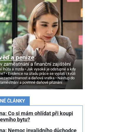
věď a peníze
v zaměstnání a finanční zajištění
í lhůta a mzda
Jak vysoké je odstupné a kdy
ne?
Evidence na úřadu práce se vyplatí i kvůli
Nezaměstnanost a daňová vratka
Nástup do
zaměstnání a povinné daňové přiznání
NÉ ČLÁNKY
a: Co si mám ohlídat při koupi
tevního bytu?
na: Nemoc invalidního důchodce