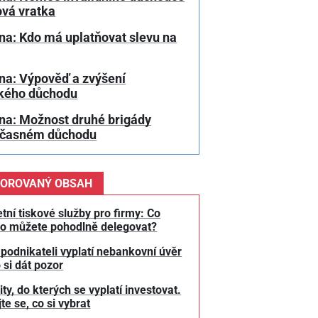
ová vratka
na: Kdo má uplatňovat slevu na
na: Výpověď a zvýšení
kého důchodu
na: Možnost druhé brigády
dčasném důchodu
OROVANÝ OBSAH
tní tiskové služby pro firmy: Co
o můžete pohodlně delegovat?
 podnikateli vyplatí nebankovní úvěr
 si dát pozor
y, do kterých se vyplatí investovat.
te se, co si vybrat