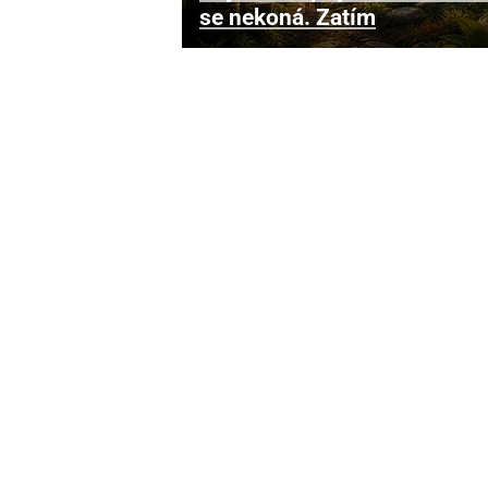
se nekoná. Zatím