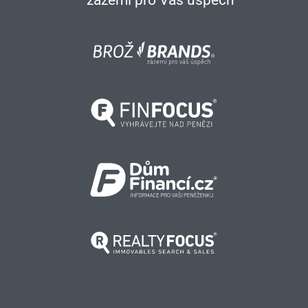
– zázemí pro Váš úspěch