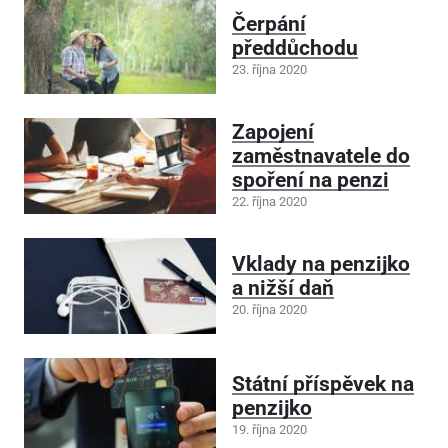
Čerpání
předdůchodu
23. října 2020
Zapojení
zaměstnavatele do
spoření na penzi
22. října 2020
Vklady na penzijko
a nižší daň
20. října 2020
Státní příspěvek na
penzijko
19. října 2020