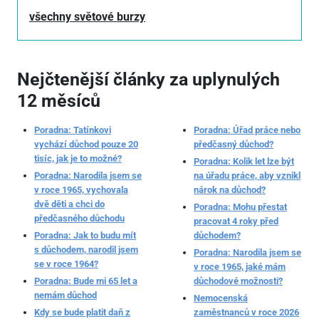
všechny světové burzy
Nejčtenější články za uplynulých
12 měsíců
Poradna: Tatínkovi
Poradna: Úřad práce nebo
vychází důchod pouze 20
předčasný důchod?
tisíc, jak je to možné?
Poradna: Kolik let lze být
Poradna: Narodila jsem se
na úřadu práce, aby vznikl
v roce 1965, vychovala
nárok na důchod?
dvě děti a chci do
Poradna: Mohu přestat
předčasného důchodu
pracovat 4 roky před
Poradna: Jak to budu mít
důchodem?
s důchodem, narodil jsem
Poradna: Narodila jsem se
se v roce 1964?
v roce 1965, jaké mám
Poradna: Bude mi 65 let a
důchodové možnosti?
nemám důchod
Nemocenská
Kdy se bude platit daň z
zaměstnanců v roce 2026