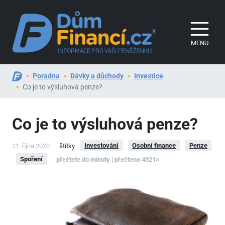
MENU
Poradna
Dávky a důchody
Investice
Co je to výsluhová penze?
Co je to výsluhová penze?
Investování
Osobní finance
Penze
21. října 2020
štítky
Spoření
přečtete do minuty | přečteno 4321×