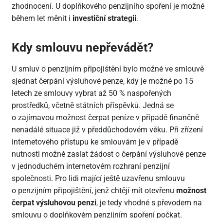
zhodnocení. U doplňkového penzijního spoření je možné
během let měnit i
investiční strategii
.
Kdy smlouvu nepřevádět?
U smluv o penzijním připojištění bylo možné ve smlouvě
sjednat čerpání výsluhové penze, kdy je možné po 15
letech ze smlouvy vybrat až 50 % naspořených
prostředků, včetně státních příspěvků. Jedná se
o zajímavou možnost čerpat peníze v případě finančně
nenadálé situace již v předdůchodovém věku. Při zřízení
internetového přístupu ke smlouvám je v případě
nutnosti možné zaslat žádost o čerpání výsluhové penze
v jednoduchém internetovém rozhraní penzijní
společnosti. Pro lidi mající ještě uzavřenu smlouvu
o penzijním připojištění, jenž chtějí mít otevřenu
možnost
čerpat výsluhovou penzi
, je tedy vhodné s převodem na
smlouvu o doplňkovém penzijním spoření počkat.