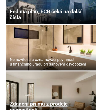
Fed má plán, ECB čeká na další
čísla
Nemovitosti a oznamovací povinnosti
u finančního úřadu při daňovém osvobození
Zdanění příjmu z prodeje
nemovitosti