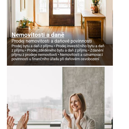
Nemovitosti a daně
Prodej nemovitosti a daňové povinnosti
Prodej bytu a daň z příjmu
Prodej investičního bytu a daň
z příjmu
Prodej zděděného bytu a daň z příjmu
Zdanění
příjmu z prodeje nemovitosti
Nemovitosti a oznamovací
povinnosti u finančního úřadu při daňovém osvobození