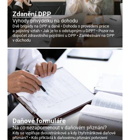
Zdanění DPP
Výhody přivýdělku na dohodu
Dvě brigády na DPP a daně
Dohoda o provedení práce
a pojistný vztah
Jak je to s odstupným u DPP?
Pozor na
dopočet zdravotního pojištění u DPP
Zaměstnání na DPP
v důchodu
Daňové formuláře
Na co nezapomenout v daňovém přiznání?
Kdy se vyplňuje dvoustránkové a kdy čtyřstránkové daňové
přiznání?
Kdo přikládá k daňovému přiznání potvrzení