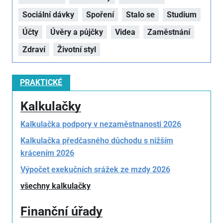
Sociální dávky
Spoření
Stalo se
Studium
Účty
Úvěry a půjčky
Videa
Zaměstnání
Zdraví
Životní styl
PRAKTICKÉ
Kalkulačky
Kalkulačka podpory v nezaměstnanosti 2026
Kalkulačka předčasného důchodu s nižším
krácením 2026
Výpočet exekučních srážek ze mzdy 2026
všechny kalkulačky
Finanční úřady