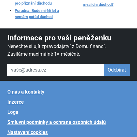
pro přiznání důchodu
invalidní důchod?
Poradna: Bude mi 66 let a
nemám pořád důchod
Informace pro vaši peněženku
Nenechte si ujít zpravodajství z Domu financí.
Zasíláme maximálně 1× měsíčně.
váš email
Odebírat
O nás a kontakty
Inzerce
Loga
Smluvní podmínky a ochrana osobních údajů
Nastavení cookies