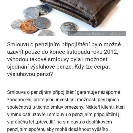
foto:
Pixabay, ilustrační fotografie
Smlouvu o penzijním připojištění bylo možné
uzavřít pouze do konce listopadu roku 2012,
výhodou takové smlouvy byla i možnost
sjednání výsluhové penze. Kdy lze čerpat
výsluhovou penzi?
Smlouva o penzijním připojištění garantuje nezáporné
zhodnocení, proto jsou investiční možnosti penzijních
společností u těchto smluv omezeny. Někteří klienti, kteří
v minulosti uzavřeli smlouvu o penzijním připojištění ji
v průběhu let „převedli“ na smlouvu o doplňkovém
penzijním spoření, aby mohli dosáhnout vyššího