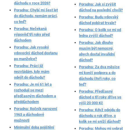
důchodu v roce 2026?
Poradna: Jak si zvýšit
Poradna: Chybí mi šest let
důchod na poslední chvíli?
do důchodu, nemám práci,
Poradna: Budu vdovský
co teď?
důchod pobírat trvale?
Poradna: Nečekaná
Poradna: O kolik se mi od
výpověď tři roky před
ledna zvýší důchod?
důchodem
Poradna: Jak dlouho
Poradna: Jak vysoký
musím být nemocný,
vdovecký důchod dostanu
abych dostal invalidní
po manželce?
důchod?
Poradna: Práci již
Poradna: Za dva měsíce
nezvládám, kdy mám
mi končí podpora a do
odejít do důchodu?
důchodu čtyři roky, co
Poradna: Je mi 61 let a
teď?
rozhoduji se mezi
Poradna: Předčasný
předčasným důchodem a
důchod o tři roky dříve ve
předdůchodem
výši 20 000 Kč
Poradna: Ročník narození
Poradna: Když odejdu do
1963 a důchodové
důchodu o rok dříve, o
možnosti
kolik se mi sníží důchod?
Minimální doba pojištění
Poradna: Mohou mi sebrat