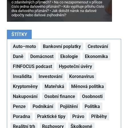
o zdanitelných příjmech?
Na co nezapomenout v příloze
číslo jedna daňového přiznání?
Kdo vyplňuje přílohu číslo
dva daňového přiznání?
Jak doložit nárok na daňové
odpočty nebo daňové zvýhodnění?
ŠTÍTKY
Auto–moto
Bankovní poplatky
Cestování
Daně
Domácnost
Ekologie
Ekonomika
FINFOCUS podcast
Hypoteční úvěry
Invalidita
Investování
Koronavirus
Kryptoměny
Mateřská
Měnová politika
Nakupování
Osobní finance
Osobnosti
Penze
Podnikání
Pojištění
Politika
Poradna
Praktické tipy
Právo
Příběhy
Realitní trh
Rozhovory
Školkovné