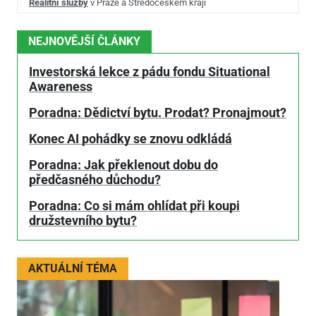
Realitní služby
v Praze a Středočeském kraji
NEJNOVĚJŠÍ ČLÁNKY
Investorská lekce z pádu fondu Situational
Awareness
Poradna: Dědictví bytu. Prodat? Pronajmout?
Konec AI pohádky se znovu odkládá
Poradna: Jak překlenout dobu do
předčasného důchodu?
Poradna: Co si mám ohlídat při koupi
družstevního bytu?
AKTUÁLNÍ TÉMA