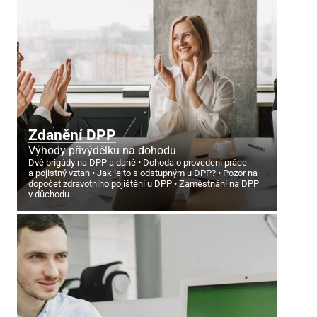
Zdanění DPP
Výhody přivýdělku na dohodu
Dvě brigády na DPP a daně
Dohoda o provedení práce
a pojistný vztah
Jak je to s odstupným u DPP?
Pozor na
dopočet zdravotního pojištění u DPP
Zaměstnání na DPP
v důchodu