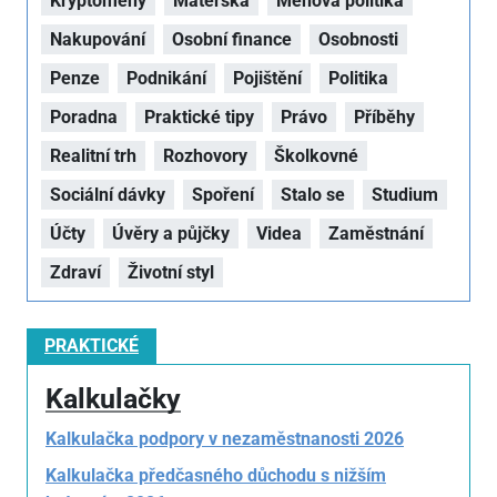
Kryptoměny
Mateřská
Měnová politika
Nakupování
Osobní finance
Osobnosti
Penze
Podnikání
Pojištění
Politika
Poradna
Praktické tipy
Právo
Příběhy
Realitní trh
Rozhovory
Školkovné
Sociální dávky
Spoření
Stalo se
Studium
Účty
Úvěry a půjčky
Videa
Zaměstnání
Zdraví
Životní styl
PRAKTICKÉ
Kalkulačky
Kalkulačka podpory v nezaměstnanosti 2026
Kalkulačka předčasného důchodu s nižším