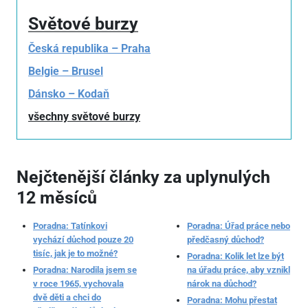
Světové burzy
Česká republika – Praha
Belgie – Brusel
Dánsko – Kodaň
všechny světové burzy
Nejčtenější články za uplynulých
12 měsíců
Poradna: Tatínkovi
Poradna: Úřad práce nebo
vychází důchod pouze 20
předčasný důchod?
tisíc, jak je to možné?
Poradna: Kolik let lze být
Poradna: Narodila jsem se
na úřadu práce, aby vznikl
v roce 1965, vychovala
nárok na důchod?
dvě děti a chci do
Poradna: Mohu přestat