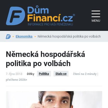
MENU
Ekonomika
Německá hospodářská politika po volbách
Německá hospodářská
politika po volbách
Politika
Stalo se
7. října 2013
štítky
čtení na 2 minuty |
přečteno 2026×