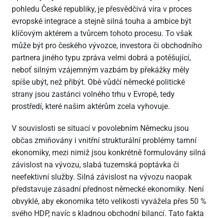
pohledu České republiky, je přesvědčivá víra v proces
evropské integrace a stejně silná touha a ambice být
klíčovým aktérem a tvůrcem tohoto procesu. To však
může být pro českého vývozce, investora či obchodního
partnera jiného typu zpráva velmi dobrá a potěšující,
neboť silným vzájemným vazbám by překážky měly
spíše ubýt, než přibýt. Obě vůdčí německé politické
strany jsou zastánci volného trhu v Evropě, tedy
prostředí, které našim aktérům zcela vyhovuje.
V souvislosti se situací v povolebním Německu jsou
občas zmiňovány i vnitřní strukturální problémy tamní
ekonomiky, mezi nimiž jsou konkrétně formulovány silná
závislost na vývozu, slabá tuzemská poptávka či
neefektivní služby. Silná závislost na vývozu naopak
představuje zásadní přednost německé ekonomiky. Není
obvyklé, aby ekonomika této velikosti vyvážela přes 50 %
svého HDP, navíc s kladnou obchodní bilancí. Tato fakta