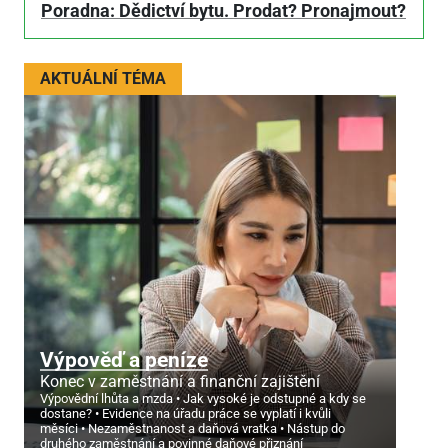
Poradna: Dědictví bytu. Prodat? Pronajmout?
AKTUÁLNÍ TÉMA
Výpověď a peníze
Konec v zaměstnání a finanční zajištění
Výpovědní lhůta a mzda
Jak vysoké je odstupné a kdy se
dostane?
Evidence na úřadu práce se vyplatí i kvůli
měsíci
Nezaměstnanost a daňová vratka
Nástup do
druhého zaměstnání a povinné daňové přiznání