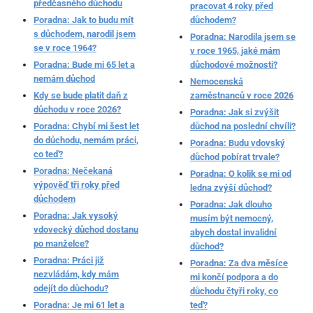
předčasného důchodu
pracovat 4 roky před
Poradna: Jak to budu mít
důchodem?
s důchodem, narodil jsem
Poradna: Narodila jsem se
se v roce 1964?
v roce 1965, jaké mám
Poradna: Bude mi 65 let a
důchodové možnosti?
nemám důchod
Nemocenská
Kdy se bude platit daň z
zaměstnanců v roce 2026
důchodu v roce 2026?
Poradna: Jak si zvýšit
Poradna: Chybí mi šest let
důchod na poslední chvíli?
do důchodu, nemám práci,
Poradna: Budu vdovský
co teď?
důchod pobírat trvale?
Poradna: Nečekaná
Poradna: O kolik se mi od
výpověď tři roky před
ledna zvýší důchod?
důchodem
Poradna: Jak dlouho
Poradna: Jak vysoký
musím být nemocný,
vdovecký důchod dostanu
abych dostal invalidní
po manželce?
důchod?
Poradna: Práci již
Poradna: Za dva měsíce
nezvládám, kdy mám
mi končí podpora a do
odejít do důchodu?
důchodu čtyři roky, co
Poradna: Je mi 61 let a
teď?