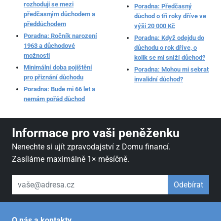
rozhoduji se mezi
Poradna: Předčasný
předčasným důchodem a
důchod o tři roky dříve ve
předdůchodem
výši 20 000 Kč
Poradna: Ročník narození
Poradna: Když odejdu do
1963 a důchodové
důchodu o rok dříve, o
možnosti
kolik se mi sníží důchod?
Minimální doba pojištění
Poradna: Mohou mi sebrat
pro přiznání důchodu
invalidní důchod?
Poradna: Bude mi 66 let a
nemám pořád důchod
Informace pro vaši peněženku
Nenechte si ujít zpravodajství z Domu financí.
Zasíláme maximálně 1× měsíčně.
váš email
Odebírat
O nás a kontakty