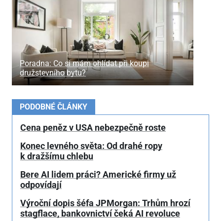
Poradna: Co si mám ohlídat při koupi
družstevního bytu?
PODOBNÉ ČLÁNKY
Cena peněz v USA nebezpečně roste
Konec levného světa: Od drahé ropy
k dražšímu chlebu
Bere AI lidem práci? Americké firmy už
odpovídají
Výroční dopis šéfa JPMorgan: Trhům hrozí
stagflace, bankovnictví čeká AI revoluce