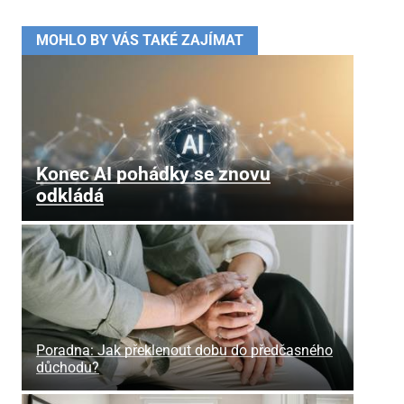
MOHLO BY VÁS TAKÉ ZAJÍMAT
Konec AI pohádky se znovu
odkládá
Poradna: Jak překlenout dobu do předčasného
důchodu?