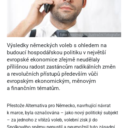
foto:
freeimages, ilustrační fotografie
Výsledky německých voleb s ohledem na
budoucí hospodářskou politiku v největší
evropské ekonomice zřejmě neudělaly
přílišnou radost zastáncům radikálních změn
a revolučních přístupů především vůči
evropským ekonomickým, měnovým
a finančním tématům.
Přestože Alternativa pro Německo, navrhující návrat
k marce, byla označována – jako nový politický subjekt
– za jednoho z vítězů voleb, volební zisk ji do
Spolkového sněmu nepustil a neumožnil tuto zásadní