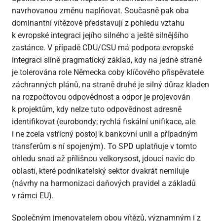
navrhovanou změnu naplňovat. Současně pak oba
dominantní vítězové představují z pohledu vztahu
k evropské integraci jejího silného a ještě silnějšího
zastánce. V případě CDU/CSU má podpora evropské
integraci silně pragmatický základ, kdy na jedné straně
je tolerována role Německa coby klíčového přispěvatele
záchranných plánů, na straně druhé je silný důraz kladen
na rozpočtovou odpovědnost a odpor je projevován
k projektům, kdy nelze tuto odpovědnost adresně
identifikovat (eurobondy; rychlá fiskální unifikace, ale
i ne zcela vstřícný postoj k bankovní unii a případným
transferům s ní spojeným). To SPD uplatňuje v tomto
ohledu snad až přílišnou velkorysost, jdoucí navíc do
oblastí, které podnikatelský sektor dvakrát nemiluje
(návrhy na harmonizaci daňových pravidel a základů
v rámci EU).
Společným jmenovatelem obou vítězů, významným i z