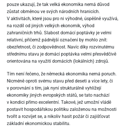
pouze ukazují, že tak velká ekonomika nemá důvod
zůstat obrněnou ve svých národních hranicích.
V aktivitách, které jsou pro ni výhodné, úspěšně využívá,
na rozdíl od jiných velkých ekonomik, výhod
zahraničních trhů. Slabost domácí poptávky je velmi
relativní, přičemž pádnější označení by mohlo znít:
obezřetnost, či zodpovědnost. Navíc díky rozvinutému
střednímu stavu je domácí poptávka velmi přesvědčivě
orientována na využití domácích (lokálních) zdrojů.
Tím není řečeno, že německá ekonomika nemá poruch.
Nicméně oproti svému stavu před deseti a více lety, či
v porovnání s tím, jak nyní strukturálně vyhlížejí
ekonomiky jiných evropských států, se tato nachází
v kondici přímo excelentní. Takové, jež umožní vládě
postavit hospodářskou politiku založenou na možnosti
tvořit a rozvíjet se, a nikoliv hasit požár či zajišťovat
základní ekonomickou stabilitu.