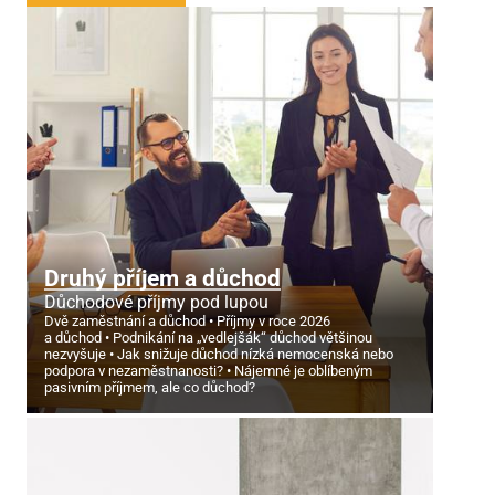
Druhý příjem a důchod
Důchodové příjmy pod lupou
Dvě zaměstnání a důchod
Příjmy v roce 2026
a důchod
Podnikání na „vedlejšák“ důchod většinou
nezvyšuje
Jak snižuje důchod nízká nemocenská nebo
podpora v nezaměstnanosti?
Nájemné je oblíbeným
pasivním příjmem, ale co důchod?