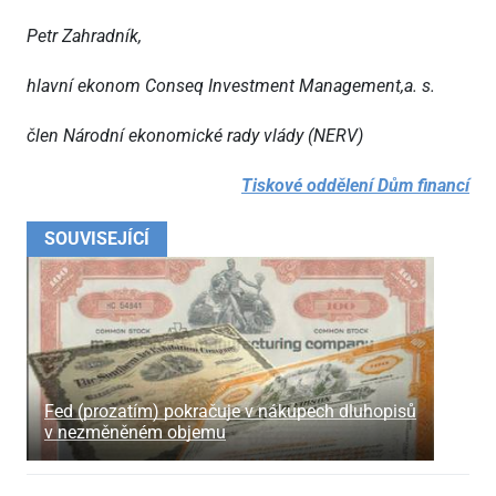
Petr Zahradník,
hlavní ekonom Conseq Investment Management,a. s.
člen Národní ekonomické rady vlády (NERV)
Tiskové oddělení Dům financí
SOUVISEJÍCÍ
Fed (prozatím) pokračuje v nákupech dluhopisů
v nezměněném objemu