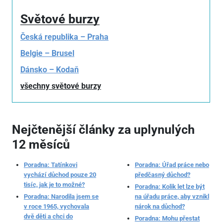
Světové burzy
Česká republika – Praha
Belgie – Brusel
Dánsko – Kodaň
všechny světové burzy
Nejčtenější články za uplynulých
12 měsíců
Poradna: Tatínkovi
Poradna: Úřad práce nebo
vychází důchod pouze 20
předčasný důchod?
tisíc, jak je to možné?
Poradna: Kolik let lze být
Poradna: Narodila jsem se
na úřadu práce, aby vznikl
v roce 1965, vychovala
nárok na důchod?
dvě děti a chci do
Poradna: Mohu přestat