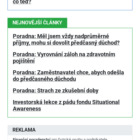
co teď?
NEJNOVĚJŠÍ ČLÁNKY
Poradna: Měl jsem vždy nadprůměrné
příjmy, mohu si dovolit předčasný důchod?
Poradna: Vyrovnání záloh na zdravotním
pojištění
Poradna: Zaměstnavatel chce, abych odešla
do předčasného důchodu
Poradna: Strach ze zkušební doby
Investorská lekce z pádu fondu Situational
Awareness
REKLAMA
Finanční poradenství
pro fyzické osoby a podnikatele