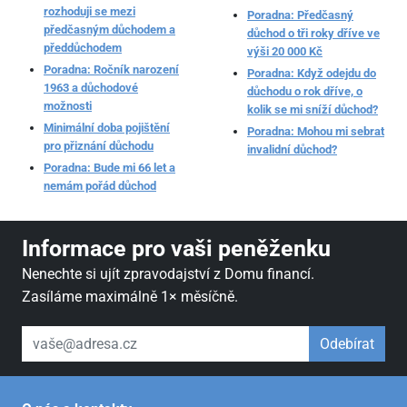
rozhoduji se mezi
Poradna: Předčasný
předčasným důchodem a
důchod o tři roky dříve ve
předdůchodem
výši 20 000 Kč
Poradna: Ročník narození
Poradna: Když odejdu do
1963 a důchodové
důchodu o rok dříve, o
možnosti
kolik se mi sníží důchod?
Minimální doba pojištění
Poradna: Mohou mi sebrat
pro přiznání důchodu
invalidní důchod?
Poradna: Bude mi 66 let a
nemám pořád důchod
Informace pro vaši peněženku
Nenechte si ujít zpravodajství z Domu financí.
Zasíláme maximálně 1× měsíčně.
váš email
Odebírat