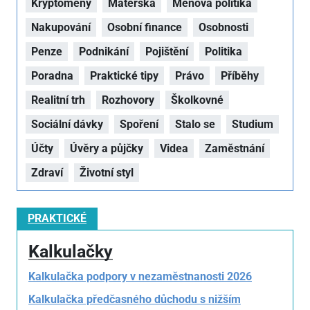
Kryptoměny
Mateřská
Měnová politika
Nakupování
Osobní finance
Osobnosti
Penze
Podnikání
Pojištění
Politika
Poradna
Praktické tipy
Právo
Příběhy
Realitní trh
Rozhovory
Školkovné
Sociální dávky
Spoření
Stalo se
Studium
Účty
Úvěry a půjčky
Videa
Zaměstnání
Zdraví
Životní styl
PRAKTICKÉ
Kalkulačky
Kalkulačka podpory v nezaměstnanosti 2026
Kalkulačka předčasného důchodu s nižším