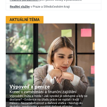
Realitní služby
v Praze a Středočeském kraji
AKTUÁLNÍ TÉMA
Výpověď a peníze
Konec v zaměstnání a finanční zajištění
Výpovědní lhůta a mzda
Jak vysoké je odstupné a kdy se
dostane?
Evidence na úřadu práce se vyplatí i kvůli
měsíci
Nezaměstnanost a daňová vratka
Nástup do
druhého zaměstnání a povinné daňové přiznání