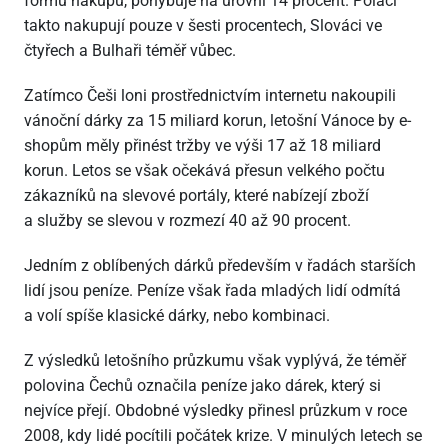
formu nákupu, pohybuje na úrovni 14 procent. Poláci
takto nakupují pouze v šesti procentech, Slováci ve
čtyřech a Bulhaři téměř vůbec.
Zatímco Češi loni prostřednictvím internetu nakoupili
vánoční dárky za 15 miliard korun, letošní Vánoce by e-
shopům měly přinést tržby ve výši 17 až 18 miliard
korun. Letos se však očekává přesun velkého počtu
zákazníků na slevové portály, které nabízejí zboží
a služby se slevou v rozmezí 40 až 90 procent.
Jedním z oblíbených dárků především v řadách starších
lidí jsou peníze. Peníze však řada mladých lidí odmítá
a volí spíše klasické dárky, nebo kombinaci.
Z výsledků letošního průzkumu však vyplývá, že téměř
polovina Čechů označila peníze jako dárek, který si
nejvíce přejí. Obdobné výsledky přinesl průzkum v roce
2008, kdy lidé pocítili počátek krize. V minulých letech se