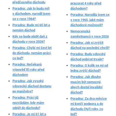
předčasného důchodu
pracovat 4 roky před
Poradna: Jak to budu mít
důchodem?
s důchodem, narodil jsem
Poradna: Narodila jsem se
se v roce 1964?
v roce 1965, jaké mám
Poradna: Bude mi 65 let a
důchodové možnosti?
nemám důchod
Nemocenská
Kdy se bude platit daň z
zaměstnanců v roce 2026
důchodu v roce 2026?
Poradna: Jak si zvýšit
Poradna: Chybí mi šest let
důchod na poslední chvíli?
do důchodu, nemám práci,
Poradna: Budu vdovský
co teď?
důchod pobírat trvale?
Poradna: Nečekaná
Poradna: O kolik se mi od
výpověď tři roky před
ledna zvýší důchod?
důchodem
Poradna: Jak dlouho
Poradna: Jak vysoký
musím být nemocný,
vdovecký důchod dostanu
abych dostal invalidní
po manželce?
důchod?
Poradna: Práci již
Poradna: Za dva měsíce
nezvládám, kdy mám
mi končí podpora a do
odejít do důchodu?
důchodu čtyři roky, co
Poradna: Je mi 61 let a
teď?