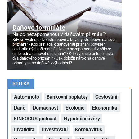
Daňové formuláře
Na co nezapomenout v daňovém přiznání?
Kdy se vyplňuje dvoustránkové a kdy čtyřstránkové daňové
přiznání?
Kdo přikládá k daňovému přiznání potvrzení
o zdanitelných příjmech?
Na co nezapomenout v příloze
číslo jedna daňového přiznání?
Kdo vyplňuje přílohu číslo
dva daňového přiznání?
Jak doložit nárok na daňové
odpočty nebo daňové zvýhodnění?
ŠTÍTKY
Auto–moto
Bankovní poplatky
Cestování
Daně
Domácnost
Ekologie
Ekonomika
FINFOCUS podcast
Hypoteční úvěry
Invalidita
Investování
Koronavirus