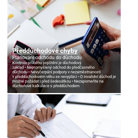
Předdůchodové chyby
Plánování odchodu do důchodu
Kontrola průběhu pojištění je důchodový
základ
Nepromyšlený odchod do předčasného
důchodu
Nevyčerpání podpory v nezaměstnanosti
v předdůchodovém věku se nevyplácí
O invalidní důchod je
možné požádat i před šedesátkou
Nezapomeňte na
důchodové kalkulace s předdůchodem