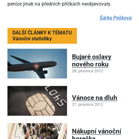
peníze jinak na předních příčkách neobjevovaly.
Šárka Pešková
DALŠÍ ČLÁNKY K TÉMATU
Vánoční statistiky
Bujaré oslavy
nového roku
28. prosince 2012
Vánoce na dluh
27. prosince 2012
Nákupní vánoční
horečka