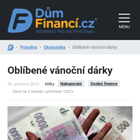
MENU
Poradna
Ekonomika
Oblíbené vánoční dárky
Oblíbené vánoční dárky
Nakupování
Osobní finance
26. prosince 2012
štítky
čtení na 2 minuty | přečteno 1227×