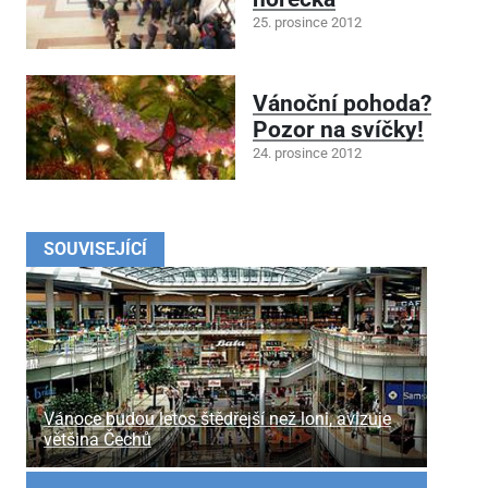
25. prosince 2012
Vánoční pohoda?
Pozor na svíčky!
24. prosince 2012
SOUVISEJÍCÍ
Vánoce budou letos štědřejší než loni, avizuje
většina Čechů