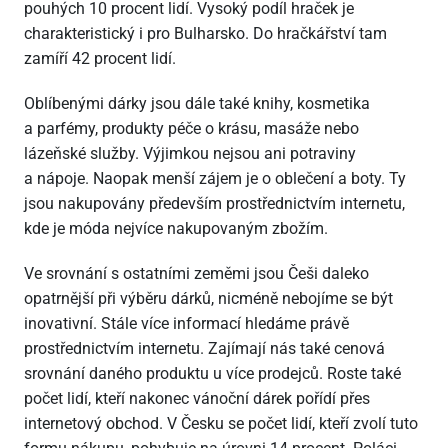
pouhých 10 procent lidí. Vysoký podíl hraček je
charakteristický i pro Bulharsko. Do hračkářství tam
zamíří 42 procent lidí.
Oblíbenými dárky jsou dále také knihy, kosmetika
a parfémy, produkty péče o krásu, masáže nebo
lázeňské služby. Výjimkou nejsou ani potraviny
a nápoje. Naopak menší zájem je o oblečení a boty. Ty
jsou nakupovány především prostřednictvím internetu,
kde je móda nejvíce nakupovaným zbožím.
Ve srovnání s ostatními zeměmi jsou Češi daleko
opatrnější při výběru dárků, nicméně nebojíme se být
inovativní. Stále více informací hledáme právě
prostřednictvím internetu. Zajímají nás také cenová
srovnání daného produktu u více prodejců. Roste také
počet lidí, kteří nakonec vánoční dárek pořídí přes
internetový obchod. V Česku se počet lidí, kteří zvolí tuto