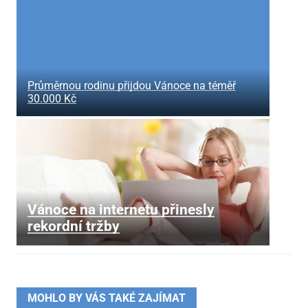
Průměrnou rodinu přijdou Vánoce na téměř
30.000 Kč
Vánoce na internetu přinesly
rekordní tržby
MOHLO BY VÁS TAKÉ ZAJÍMAT