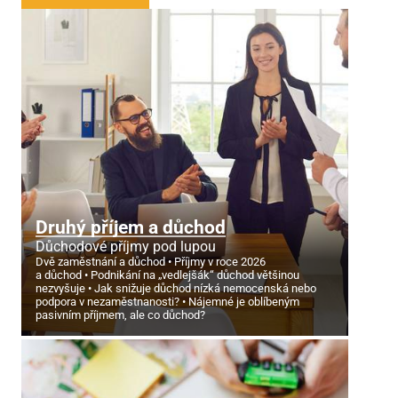
Druhý příjem a důchod
Důchodové příjmy pod lupou
Dvě zaměstnání a důchod
Příjmy v roce 2026
a důchod
Podnikání na „vedlejšák“ důchod většinou
nezvyšuje
Jak snižuje důchod nízká nemocenská nebo
podpora v nezaměstnanosti?
Nájemné je oblíbeným
pasivním příjmem, ale co důchod?