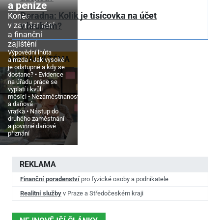
a peníze
Poradna: Kolik je tisícovka na účet
Konec
v zaměstnání
v hrubém?
a finanční
zajištění
Výpovědní lhůta
AKTUÁLNÍ TÉMA
a mzda
Jak vysoké
je odstupné a kdy se
dostane?
Evidence
na úřadu práce se
vyplatí i kvůli
měsíci
Nezaměstnanost
a daňová
vratka
Nástup do
druhého zaměstnání
a povinné daňové
přiznání
REKLAMA
Finanční poradenství
pro fyzické osoby a podnikatele
Realitní služby
v Praze a Středočeském kraji