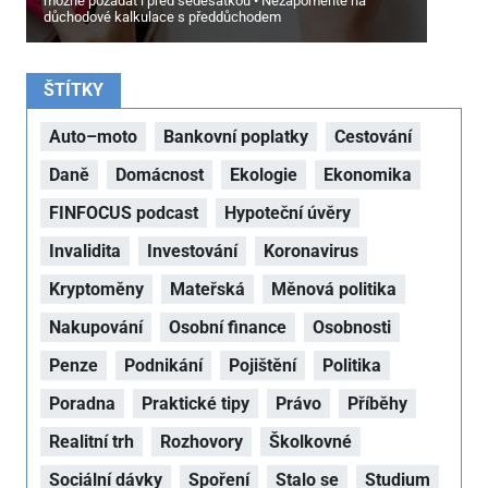
možné požádat i před šedesátkou
Nezapomeňte na
důchodové kalkulace s předdůchodem
ŠTÍTKY
Auto–moto
Bankovní poplatky
Cestování
Daně
Domácnost
Ekologie
Ekonomika
FINFOCUS podcast
Hypoteční úvěry
Invalidita
Investování
Koronavirus
Kryptoměny
Mateřská
Měnová politika
Nakupování
Osobní finance
Osobnosti
Penze
Podnikání
Pojištění
Politika
Poradna
Praktické tipy
Právo
Příběhy
Realitní trh
Rozhovory
Školkovné
Sociální dávky
Spoření
Stalo se
Studium