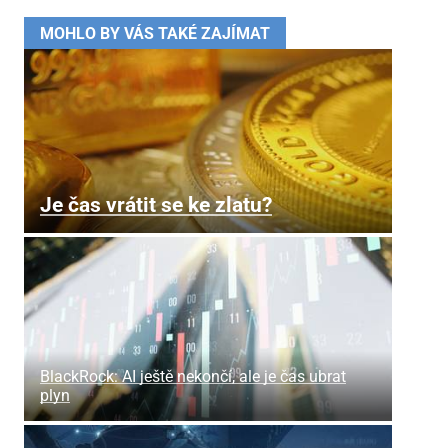
MOHLO BY VÁS TAKÉ ZAJÍMAT
Je čas vrátit se ke zlatu?
BlackRock: AI ještě nekončí, ale je čas ubrat
plyn