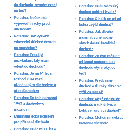
do důchodu, nemám práci,
Poradna: Budu vdovský
co teď?
důchod pobírat trvale?
Poradna: Nečekaná
Poradna: O kolik se mi od
výpověď tři roky před
ledna zvýší důchod?
důchodem
Poradna: Jak dlouho
Poradna: Jak vysoký
musím být nemocný,
vdovecký důchod dostanu
abych dostal invalidní
po manželce?
důchod?
Poradna: Práci již
Poradna: Za dva měsíce
nezvládám, kdy mám
mi končí podpora a do
odejít do důchodu?
důchodu čtyři roky, co
Poradna: Je mi 61 let a
teď?
rozhoduji se mezi
Poradna: Předčasný
předčasným důchodem a
důchod o tři roky dříve ve
předdůchodem
výši 20 000 Kč
Poradna: Ročník narození
Poradna: Když odejdu do
1963 a důchodové
důchodu o rok dříve, o
možnosti
kolik se mi sníží důchod?
Minimální doba pojištění
Poradna: Mohou mi sebrat
pro přiznání důchodu
invalidní důchod?
Poradna: Bude mi 66 let a