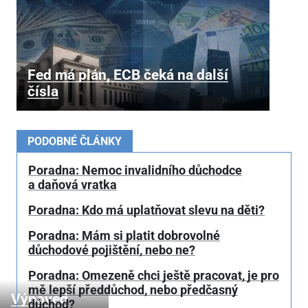
Fed má plán, ECB čeká na další
čísla
PODOBNÉ ČLÁNKY
Poradna: Nemoc invalidního důchodce
a daňová vratka
Poradna: Kdo má uplatňovat slevu na děti?
Poradna: Mám si platit dobrovolné
důchodové pojištění, nebo ne?
Poradna: Omezeně chci ještě pracovat, je pro
mě lepší předdůchod, nebo předčasný
Výpověď
důchod?