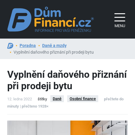
MENU
Poradna
Daně a mzdy
Vyplnění daňového přiznání při prodeji bytu
Vyplnění daňového přiznání
při prodeji bytu
Daně
Osobní finance
12. ledna 2022
štítky
přečtete do
minuty | přečteno 1928×