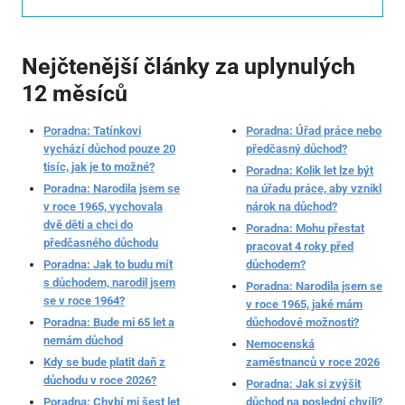
Nejčtenější články za uplynulých
12 měsíců
Poradna: Tatínkovi
Poradna: Úřad práce nebo
vychází důchod pouze 20
předčasný důchod?
tisíc, jak je to možné?
Poradna: Kolik let lze být
Poradna: Narodila jsem se
na úřadu práce, aby vznikl
v roce 1965, vychovala
nárok na důchod?
dvě děti a chci do
Poradna: Mohu přestat
předčasného důchodu
pracovat 4 roky před
Poradna: Jak to budu mít
důchodem?
s důchodem, narodil jsem
Poradna: Narodila jsem se
se v roce 1964?
v roce 1965, jaké mám
Poradna: Bude mi 65 let a
důchodové možnosti?
nemám důchod
Nemocenská
Kdy se bude platit daň z
zaměstnanců v roce 2026
důchodu v roce 2026?
Poradna: Jak si zvýšit
Poradna: Chybí mi šest let
důchod na poslední chvíli?