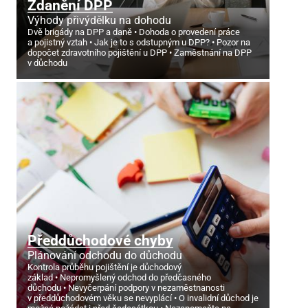
Zdanění DPP
Výhody přivýdělku na dohodu
Dvě brigády na DPP a daně
Dohoda o provedení práce
a pojistný vztah
Jak je to s odstupným u DPP?
Pozor na
dopočet zdravotního pojištění u DPP
Zaměstnání na DPP
v důchodu
Předdůchodové chyby
Plánování odchodu do důchodu
Kontrola průběhu pojištění je důchodový
základ
Nepromyšlený odchod do předčasného
důchodu
Nevyčerpání podpory v nezaměstnanosti
v předdůchodovém věku se nevyplácí
O invalidní důchod je