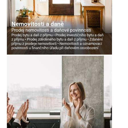
Nemovitosti a daně
Prodej nemovitosti a daňové povinnosti
Prodej bytu a daň z příjmu
Prodej investičního bytu a daň
z příjmu
Prodej zděděného bytu a daň z příjmu
Zdanění
příjmu z prodeje nemovitosti
Nemovitosti a oznamovací
povinnosti u finančního úřadu při daňovém osvobození