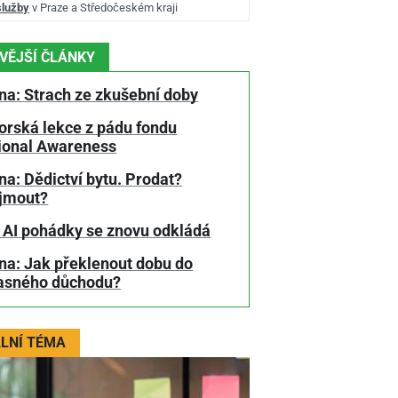
služby
v Praze a Středočeském kraji
VĚJŠÍ ČLÁNKY
na: Strach ze zkušební doby
orská lekce z pádu fondu
tional Awareness
a: Dědictví bytu. Prodat?
jmout?
 AI pohádky se znovu odkládá
na: Jak překlenout dobu do
asného důchodu?
LNÍ TÉMA