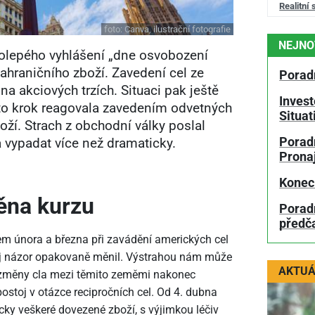
Realitní 
foto:
Canva, ilustrační fotografie
NEJNO
olepého vyhlášení „dne osvobození
hraničního zboží. Zavedení cel ze
Porad
na akciových trzích. Situaci pak ještě
Invest
nto krok reagovala zavedením odvetných
Situa
ží. Strach z obchodní války poslal
Poradn
a vypadat více než dramaticky.
Prona
Konec
ěna kurzu
Porad
předč
em února a března při zavádění amerických cel
ůj názor opakovaně měnil. Výstrahou nám může
AKTUÁ
 a změny cla mezi těmito zeměmi nakonec
ostoj v otázce recipročních cel. Od 4. dubna
icky veškeré dovezené zboží, s výjimkou léčiv