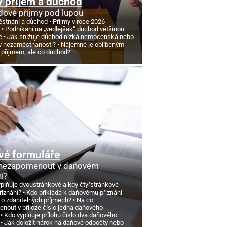
 příjem a důchod
ové příjmy pod lupou
stnání a důchod
Příjmy v roce 2026
d
Podnikání na „vedlejšák“ důchod většinou
e
Jak snižuje důchod nízká nemocenská nebo
v nezaměstnanosti?
Nájemné je oblíbeným
 příjmem, ale co důchod?
vé formuláře
 nezapomenout v daňovém
ní?
yplňuje dvoustránkové a kdy čtyřstránkové
řiznání?
Kdo přikládá k daňovému přiznání
 o zdanitelných příjmech?
Na co
nout v příloze číslo jedna daňového
Kdo vyplňuje přílohu číslo dva daňového
Jak doložit nárok na daňové odpočty nebo