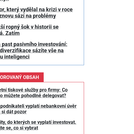
or, který vydělal na krizi v roce
 znovu sází na problémy
ší ropný šok v historii se
á. Zatím
 past pasivního investování:
diverzifikace sázíte vše na
 inteligenci
OROVANÝ OBSAH
tní tiskové služby pro firmy: Co
o můžete pohodlně delegovat?
 podnikateli vyplatí nebankovní úvěr
 si dát pozor
y, do kterých se vyplatí investovat.
te se, co si vybrat