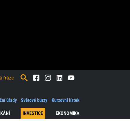
Facebook
Instagram
LinkedIn
Youtube
ční úřady
Světové burzy
Kurzovní lístek
IKÁNÍ
INVESTICE
EKONOMIKA