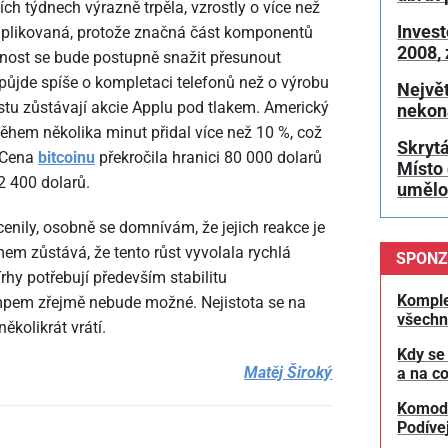
ích týdnech výrazně trpěla, vzrostly o více než
Invest
mplikovaná, protože značná část komponentů
2008,
čnost se bude postupně snažit přesunout
půjde spíše o kompletaci telefonů než o výrobu
Největ
tu zůstávají akcie Applu pod tlakem. Americký
nekon
em několika minut přidal více než 10 %, což
Skrytá
. Cena
bitcoinu
překročila hranici 80
000 dolarů
Místo 
2
400 dolarů.
umělou
enily, osobně se domnívám, že jejich reakce je
em zůstává, že tento růst vyvolala rychlá
SPONZ
hy potřebují především stabilitu
Komple
mpem zřejmě nebude možné. Nejistota se na
všechn
několikrát vrátí.
Kdy se
Matěj Široký
a na co
Komodit
Podívej