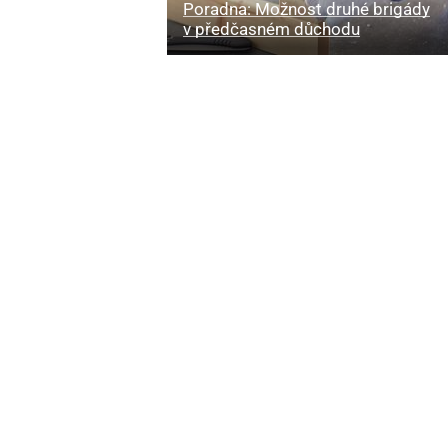
Poradna: Možnost druhé brigády
v předčasném důchodu