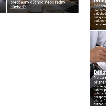
Druhý
předčasný důchod, nebo řádný
Důchod
důchod?
Dvě zamě
a důcho
nezvyšuj
podpora 
pasivním
Daňo
Na co
přizná
Kdy se v
daňové p
potvrzení
nezapome
přiznání?
přiznání?