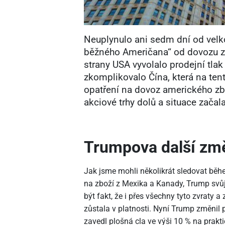
Neuplynulo ani sedm dní od velk
běžného Američana“ od dovozu za
strany USA vyvolalo prodejní tlak 
zkomplikovalo Čína, která na te
opatření na dovoz amerického zbo
akciové trhy dolů a situace začal
Trumpova další zm
Jak jsme mohli několikrát sledovat běh
na zboží z Mexika a Kanady, Trump sv
být fakt, že i přes všechny tyto zvraty
zůstala v platnosti. Nyní Trump změnil p
zavedl plošná cla ve výši 10 % na prakt