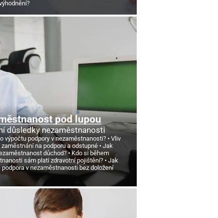
výhodnění?
městnanost pod lupou
ní důsledky nezaměstnanosti
 o výpočtu podpory v nezaměstnanosti?
Vliv
 zaměstnání na podporu a odstupné
Jak
nezaměstnanost důchod?
Kdo si během
anosti sám platí zdravotní pojištění?
Jak
e podpora v nezaměstnanosti bez doložení