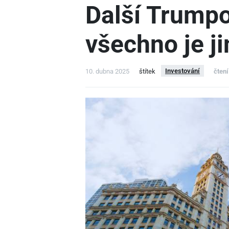
Další Trumpo
všechno je j
Investování
10. dubna 2025
štítek
čtení