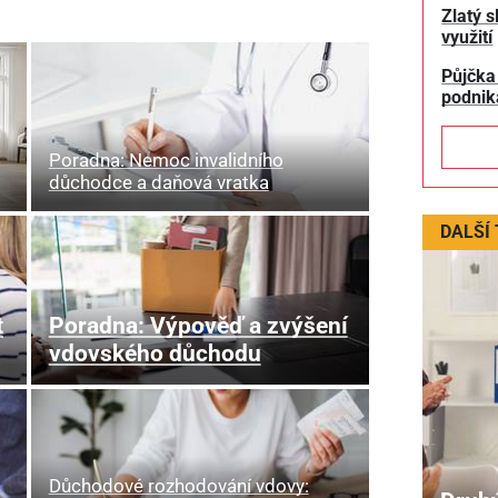
Zlatý s
využití
Půjčka
podnik
Poradna: Nemoc invalidního
důchodce a daňová vratka
DALŠÍ
t
Poradna: Výpověď a zvýšení
vdovského důchodu
Důchodové rozhodování vdovy: