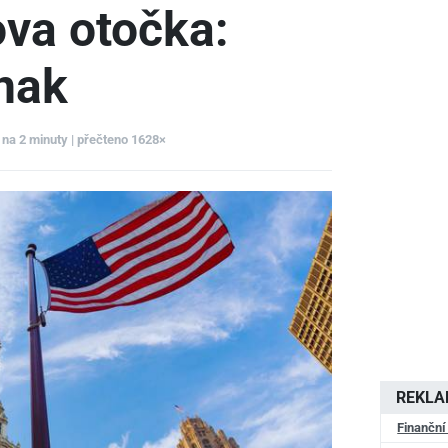
va otočka:
inak
 na 2 minuty | přečteno 1628×
REKL
Finanční