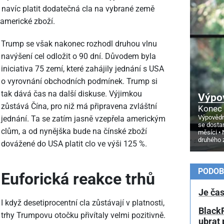
 navíc platit dodatečná cla na vybrané země
 americké zboží.
Trump se však nakonec rozhodl druhou vlnu
navýšení cel odložit o 90 dní. Důvodem byla
iniciativa 75 zemí, které zahájily jednání s USA
o vyrovnání obchodních podmínek. Trump si
tak dává čas na další diskuse. Výjimkou
Výpo
zůstává Čína, pro niž má připravena zvláštní
Konec 
Výpovědn
jednání. Ta se zatím jasně vzepřela americkým
se dosta
clům, a od nynějška bude na čínské zboží
měsíci
druhého 
dovážené do USA platit clo ve výši 125 %.
PODOB
Euforická reakce trhů
Je čas
I když desetiprocentní cla zůstávají v platnosti,
BlackR
trhy Trumpovu otočku přivítaly velmi pozitivně.
ubrat 