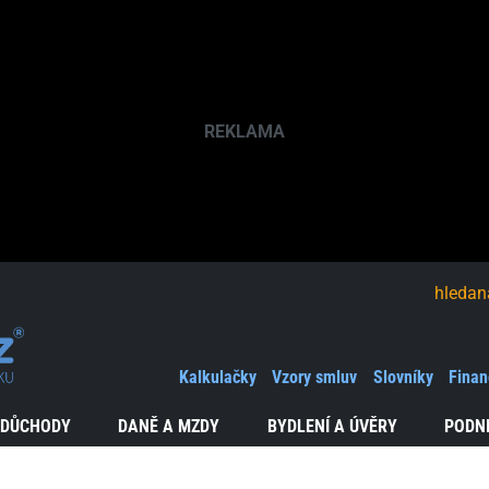
hledaná fráze
Kalkulačky
Vzory smluv
Slovníky
Finan
 DŮCHODY
DANĚ A MZDY
BYDLENÍ A ÚVĚRY
PODN