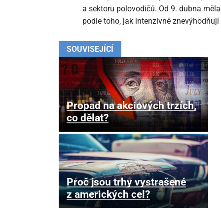
a sektoru polovodičů. Od 9. dubna měla
podle toho, jak intenzivně znevýhodňují
SOUVISEJÍCÍ
Propad na akciových trzích,
co dělat?
Proč jsou trhy vystrašené
z amerických cel?