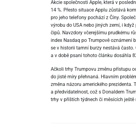
Akcie společnosti Apple, která v posledn
14 %. Přesto situace Applu zůstává ko
pro jeho telefony pochází z Číny. Spole
výrobu do USA nebo jiných zemí, i když 
čipů. Navzdory včerejšímu prudkému růs
index Nasdaq po Trumpově oznámení běh
se v historii tamní burzy nestává často
a v době psaní tohoto článku dosáhla 8
Ačkoli trhy Trumpovu změnu přístupu oc
do jisté míry přehnaná. Hlavním problém
změna názoru amerického prezidenta. Tr
a předvídatelnost, což s Donaldem Tru
trhy v příštích týdnech či měsících ještě 