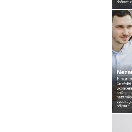
daňové z
Neza
Finanč
Co vědět
ukončení
snižuje 
nezaměstn
vysoká j
příjmu?