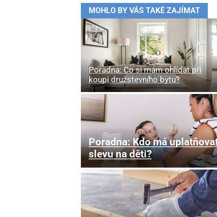
MOHLO BY VÁS TAKÉ ZAJÍMAT
Poradna: Co si mám ohlídat při
koupi družstevního bytu?
Poradna: Kdo má uplatňova
slevu na děti?