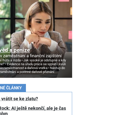
věď a peníze
v zaměstnání a finanční zajištění
í lhůta a mzda
Jak vysoké je odstupné a kdy
ne?
Evidence na úřadu práce se vyplatí i kvůli
Nezaměstnanost a daňová vratka
Nástup do
zaměstnání a povinné daňové přiznání
NÉ ČLÁNKY
 vrátit se ke zlatu?
ock: AI ještě nekončí, ale je čas
plyn