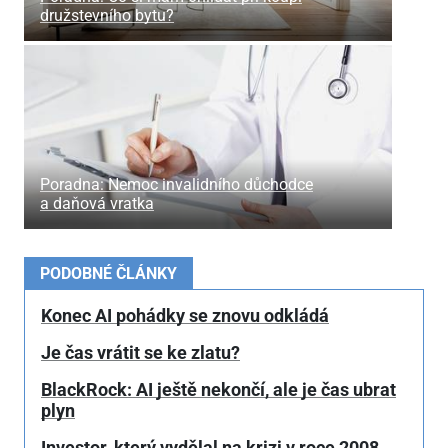
družstevního bytu?
Poradna: Nemoc invalidního důchodce
a daňová vratka
PODOBNÉ ČLÁNKY
Konec AI pohádky se znovu odkládá
Je čas vrátit se ke zlatu?
BlackRock: AI ještě nekončí, ale je čas ubrat
plyn