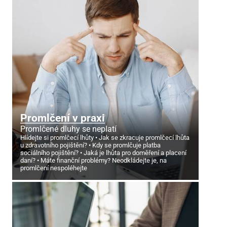
Promlčení v praxi
Promlčené dluhy se neplatí
Hlídejte si promlčecí lhůty
Jak se zkracuje promlčecí lhůta
u zdravotního pojištění?
Kdy se promlčuje platba
sociálního pojištění?
Jaká je lhůta pro doměření a placení
daní?
Máte finanční problémy? Neodkládejte je, na
promlčení nespoléhejte