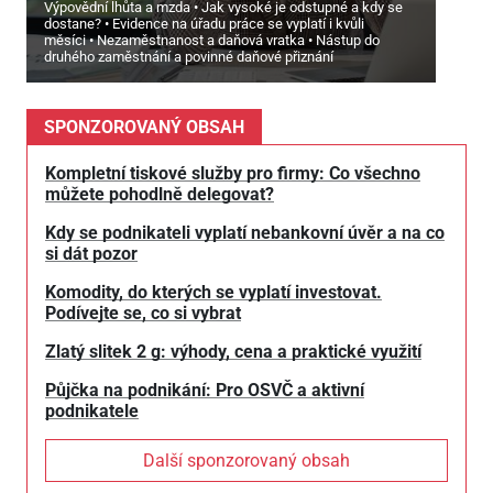
Výpovědní lhůta a mzda
Jak vysoké je odstupné a kdy se
dostane?
Evidence na úřadu práce se vyplatí i kvůli
měsíci
Nezaměstnanost a daňová vratka
Nástup do
druhého zaměstnání a povinné daňové přiznání
SPONZOROVANÝ OBSAH
Kompletní tiskové služby pro firmy: Co všechno
můžete pohodlně delegovat?
Kdy se podnikateli vyplatí nebankovní úvěr a na co
si dát pozor
Komodity, do kterých se vyplatí investovat.
Podívejte se, co si vybrat
Zlatý slitek 2 g: výhody, cena a praktické využití
Půjčka na podnikání: Pro OSVČ a aktivní
podnikatele
Další sponzorovaný obsah