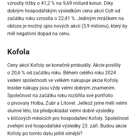
vzrostly tržby o 41,2 % na 9,69 miliard korun. Díky
dobrým hospodářským výsledkům cena akcií Colt od
začátku roku vzrostla o 22,41 %. Jediným mráčkem na
obloze je možný úpis nových akcií (3,9 milionu), který by
měl negativní dopad na cenu.
Kofola
Ceny akcií Kofoly se konečně probudily. Akcie posílily
o 20,6 % od začátku roku. Během celého roku 2024
vedení společnosti ve velkém nakupuje akcie Kofoly.
Insider nákupy jsou vždy velmi dobrým znamením.
Společnost na začátku roku rozšířila své portfolio
o pivovary Holba, Zubr a Litovel. Jelikož jsme měli velmi
slunné léto, lze předpokládat velmi dobré výsledky
v klíčových měsících pro hospodaření Kofoly. Společnost
zveřejní své hospodářské výsledky 23. září. Budou akcie
Kofoly po tomto datu ještě silnější?