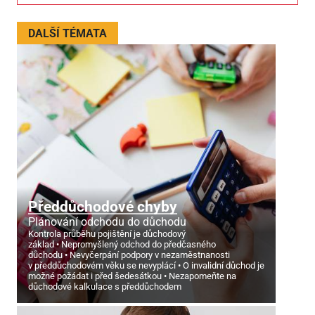
DALŠÍ TÉMATA
Předdůchodové chyby
Plánování odchodu do důchodu
Kontrola průběhu pojištění je důchodový
základ
Nepromyšlený odchod do předčasného
důchodu
Nevyčerpání podpory v nezaměstnanosti
v předdůchodovém věku se nevyplácí
O invalidní důchod je
možné požádat i před šedesátkou
Nezapomeňte na
důchodové kalkulace s předdůchodem