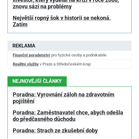
Investor, který vydělal na krizi v roce 2008,
znovu sází na problémy
Největší ropný šok v historii se nekoná.
Zatím
REKLAMA
Finanční poradenství
pro fyzické osoby a podnikatele
Realitní služby
v Praze a Středočeském kraji
NEJNOVĚJŠÍ ČLÁNKY
Poradna: Vyrovnání záloh na zdravotním
pojištění
Poradna: Zaměstnavatel chce, abych odešla
do předčasného důchodu
Poradna: Strach ze zkušební doby