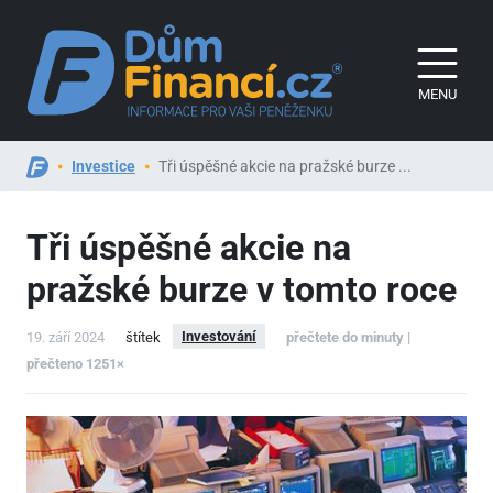
MENU
Investice
Tři úspěšné akcie na pražské burze ...
Tři úspěšné akcie na
pražské burze v tomto roce
Investování
19. září 2024
štítek
přečtete do minuty |
přečteno 1251×