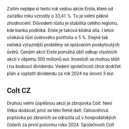
Zatím nejlépe si tento rok vedou akcie Erste, které od
začátku roku vzrostly o 33,41 %. To je velmi pěkné
zhodnocení. Důvodem růstu je stabilita celého regionu,
kde banka podniká. Erste je taková klidná síla. I letos
očekává růst úvěrového portfolia o 5 %. Stejně tak
nečeká výraznější problémy se splácením poskytnutých
úvěrů. Cenám akcií Erste pomáhá obří odkup vlastních
akcií v objemu 500 milionů eur. Investoři se mohou těšit
i na budoucí dividendu. Vedení společnosti chce dodržet
plán a vyplatit dividendu za rok 2024 na úrovni 3 eur.
Colt CZ
Druhou velmi úspěšnou akcií je zbrojovka Colt. Není
třeba dodávat, proč se této firmě daří. Celosvětová
poptávka po zbraních se odrazila už v hospodářských
číslech za první polovinu roku 2024. Společnosti Colt