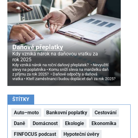
Daňové přeplatky
Kdy vzniká nárok na daňovou vratku za
rok 2025
Kdy vzniká nárok na roční daňový přeplatek?
Nevyužití
slevy na poplatníka
Komu sníží sleva na manželku daň
z příjmu za rok 2025?
Daňové odpočty a daňová
vratka
Kteří zaměstnanci budou doplácet daň za rok 2025?
ŠTÍTKY
Auto–moto
Bankovní poplatky
Cestování
Daně
Domácnost
Ekologie
Ekonomika
FINFOCUS podcast
Hypoteční úvěry