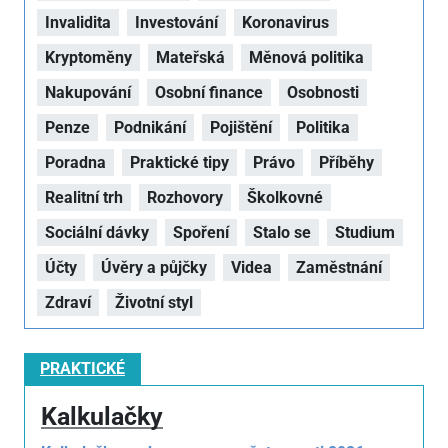
Invalidita
Investování
Koronavirus
Kryptoměny
Mateřská
Měnová politika
Nakupování
Osobní finance
Osobnosti
Penze
Podnikání
Pojištění
Politika
Poradna
Praktické tipy
Právo
Příběhy
Realitní trh
Rozhovory
Školkovné
Sociální dávky
Spoření
Stalo se
Studium
Účty
Úvěry a půjčky
Videa
Zaměstnání
Zdraví
Životní styl
PRAKTICKÉ
Kalkulačky