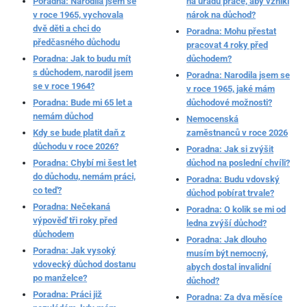
Poradna: Narodila jsem se
na úřadu práce, aby vznikl
v roce 1965, vychovala
nárok na důchod?
dvě děti a chci do
Poradna: Mohu přestat
předčasného důchodu
pracovat 4 roky před
Poradna: Jak to budu mít
důchodem?
s důchodem, narodil jsem
Poradna: Narodila jsem se
se v roce 1964?
v roce 1965, jaké mám
Poradna: Bude mi 65 let a
důchodové možnosti?
nemám důchod
Nemocenská
Kdy se bude platit daň z
zaměstnanců v roce 2026
důchodu v roce 2026?
Poradna: Jak si zvýšit
Poradna: Chybí mi šest let
důchod na poslední chvíli?
do důchodu, nemám práci,
Poradna: Budu vdovský
co teď?
důchod pobírat trvale?
Poradna: Nečekaná
Poradna: O kolik se mi od
výpověď tři roky před
ledna zvýší důchod?
důchodem
Poradna: Jak dlouho
Poradna: Jak vysoký
musím být nemocný,
vdovecký důchod dostanu
abych dostal invalidní
po manželce?
důchod?
Poradna: Práci již
Poradna: Za dva měsíce