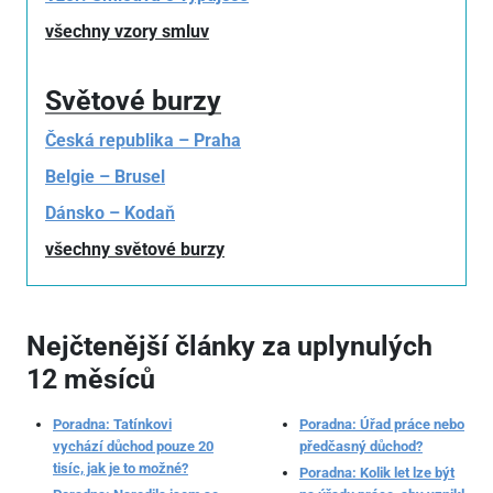
všechny vzory smluv
Světové burzy
Česká republika – Praha
Belgie – Brusel
Dánsko – Kodaň
všechny světové burzy
Nejčtenější články za uplynulých
12 měsíců
Poradna: Tatínkovi
Poradna: Úřad práce nebo
vychází důchod pouze 20
předčasný důchod?
tisíc, jak je to možné?
Poradna: Kolik let lze být