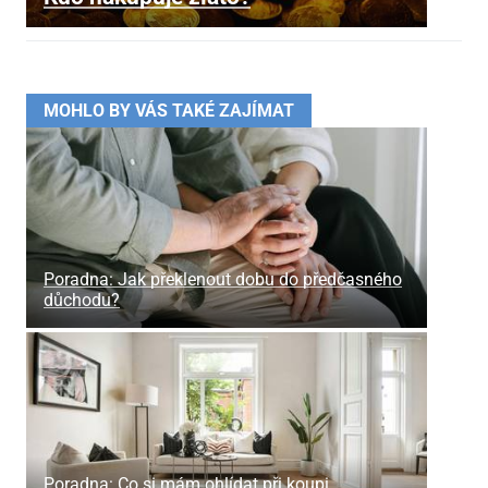
MOHLO BY VÁS TAKÉ ZAJÍMAT
Poradna: Jak překlenout dobu do předčasného
důchodu?
Poradna: Co si mám ohlídat při koupi