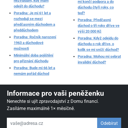
nezvládám, kdy mám
mi končí podpora a do
odejít do důchodu?
důchodu čtyři roky, co
Poradna: Je mi 61 let a
teď?
rozhoduji se mezi
Poradna: Předčasný
předčasným důchodem a
důchod o tři roky dříve ve
předdůchodem
výši 20 000 Kč
Poradna: Ročník narození
Poradna: Když odejdu do
1963 a důchodové
důchodu o rok dříve, o
možnosti
kolik se mi sníží důchod?
Minimální doba pojištění
Poradna: Mohou mi sebrat
pro přiznání důchodu
invalidní důchod?
Poradna: Bude mi 66 let a
nemám pořád důchod
Informace pro vaši peněženku
Nenechte si ujít zpravodajství z Domu financí.
Zasíláme maximálně 1× měsíčně.
váš email
Odebírat