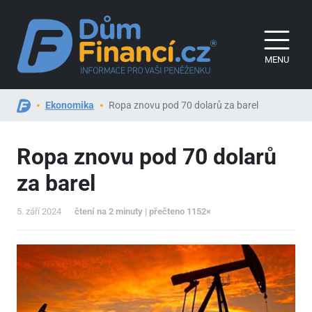
MENU
Ekonomika
Ropa znovu pod 70 dolarů za barel
Ropa znovu pod 70 dolarů
za barel
5. září 2024
čtení na 2 minuty | přečteno 1152×