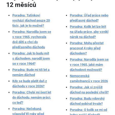
12 měsíců
Poradna: Tatínkovi
Poradna: Úřad práce nebo
vychází důchod pouze 20
předčasný důchod?
tisíc, jak je to možné?
Poradna: Kolik let lze být
Poradna: Narodila jsem se
na úřadu práce, aby vznikl
v roce 1965, vychovala
nárok na důchod?
dvě děti a chci do
Poradna: Mohu přestat
předčasného důchodu
pracovat 4 roky před
Poradna: Jak to budu mít
důchodem?
s důchodem, narodil jsem
Poradna: Narodila jsem se
se v roce 1964?
v roce 1965, jaké mám
Poradna: Bude mi 65 let a
důchodové možnosti?
nemám důchod
Nemocenská
Kdy se bude platit daň z
zaměstnanců v roce 2026
důchodu v roce 2026?
Poradna: Jak si zvýšit
Poradna: Chybí mi šest let
důchod na poslední chvíli?
do důchodu, nemám práci,
Poradna: Budu vdovský
co teď?
důchod pobírat trvale?
Poradna: Nečekaná
Poradna: O kolik se mi od
výpověď tři roky před
ledna zvýší důchod?