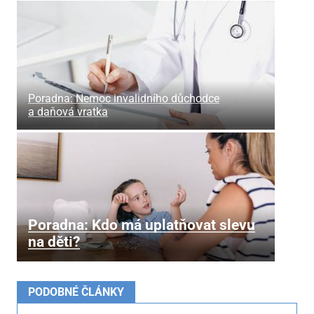
Poradna: Nemoc invalidního důchodce
a daňová vratka
Poradna: Kdo má uplatňovat slevu
na děti?
PODOBNÉ ČLÁNKY