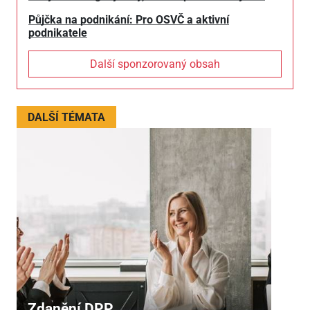
Půjčka na podnikání: Pro OSVČ a aktivní
podnikatele
Další sponzorovaný obsah
DALŠÍ TÉMATA
Zdanění DPP