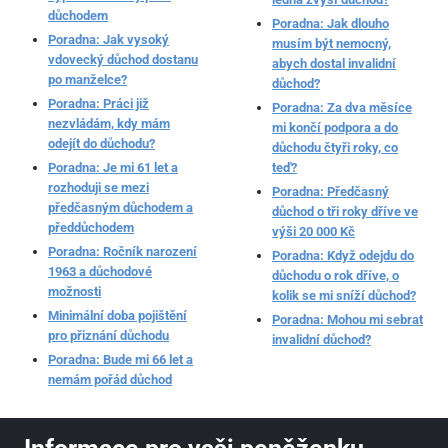
důchodem
Poradna: Jak dlouho
Poradna: Jak vysoký
musím být nemocný,
vdovecký důchod dostanu
abych dostal invalidní
po manželce?
důchod?
Poradna: Práci již
Poradna: Za dva měsíce
nezvládám, kdy mám
mi končí podpora a do
odejít do důchodu?
důchodu čtyři roky, co
Poradna: Je mi 61 let a
teď?
rozhoduji se mezi
Poradna: Předčasný
předčasným důchodem a
důchod o tři roky dříve ve
předdůchodem
výši 20 000 Kč
Poradna: Ročník narození
Poradna: Když odejdu do
1963 a důchodové
důchodu o rok dříve, o
možnosti
kolik se mi sníží důchod?
Minimální doba pojištění
Poradna: Mohou mi sebrat
pro přiznání důchodu
invalidní důchod?
Poradna: Bude mi 66 let a
nemám pořád důchod