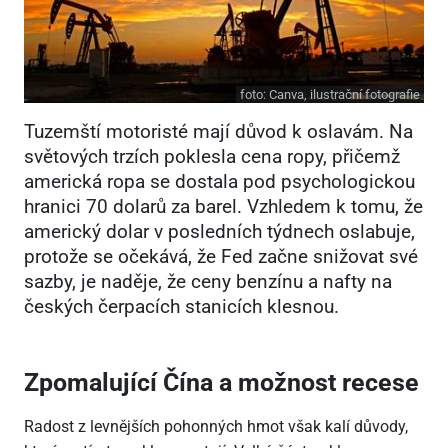
foto:
Canva, ilustrační fotografie
Tuzemští motoristé mají důvod k oslavám. Na
světových trzích poklesla cena ropy, přičemž
americká ropa se dostala pod psychologickou
hranici 70 dolarů za barel. Vzhledem k tomu, že
americký dolar v posledních týdnech oslabuje,
protože se očekává, že Fed začne snižovat své
sazby, je naděje, že ceny benzínu a nafty na
českých čerpacích stanicích klesnou.
Zpomalující Čína a možnost recese
Radost z levnějších pohonných hmot však kalí důvody,