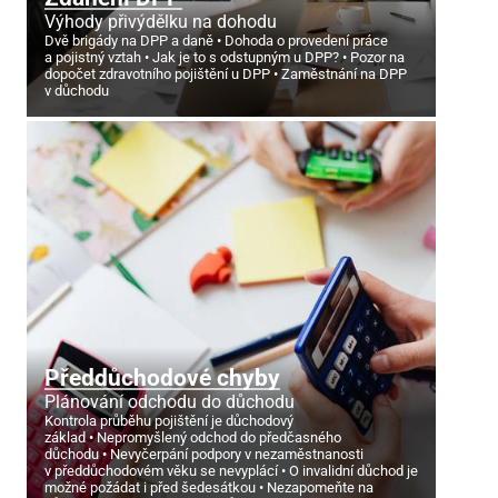
Výhody přivýdělku na dohodu
Dvě brigády na DPP a daně
Dohoda o provedení práce
a pojistný vztah
Jak je to s odstupným u DPP?
Pozor na
dopočet zdravotního pojištění u DPP
Zaměstnání na DPP
v důchodu
Předdůchodové chyby
Plánování odchodu do důchodu
Kontrola průběhu pojištění je důchodový
základ
Nepromyšlený odchod do předčasného
důchodu
Nevyčerpání podpory v nezaměstnanosti
v předdůchodovém věku se nevyplácí
O invalidní důchod je
možné požádat i před šedesátkou
Nezapomeňte na