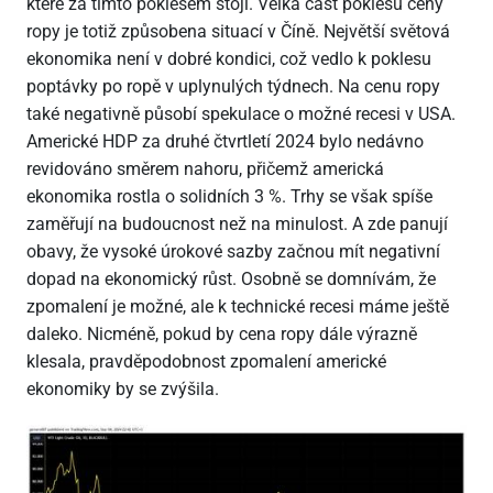
které za tímto poklesem stojí. Velká část poklesu ceny
ropy je totiž způsobena situací v Číně. Největší světová
ekonomika není v dobré kondici, což vedlo k poklesu
poptávky po ropě v uplynulých týdnech. Na cenu ropy
také negativně působí spekulace o možné recesi v USA.
Americké HDP za druhé čtvrtletí 2024 bylo nedávno
revidováno směrem nahoru, přičemž americká
ekonomika rostla o solidních 3 %. Trhy se však spíše
zaměřují na budoucnost než na minulost. A zde panují
obavy, že vysoké úrokové sazby začnou mít negativní
dopad na ekonomický růst. Osobně se domnívám, že
zpomalení je možné, ale k technické recesi máme ještě
daleko. Nicméně, pokud by cena ropy dále výrazně
klesala, pravděpodobnost zpomalení americké
ekonomiky by se zvýšila.