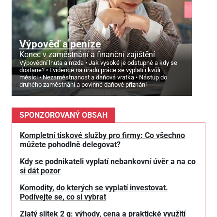
Výpověď a peníze
Konec v zaměstnání a finanční zajištění
Výpovědní lhůta a mzda
Jak vysoké je odstupné a kdy se
dostane?
Evidence na úřadu práce se vyplatí i kvůli
měsíci
Nezaměstnanost a daňová vratka
Nástup do
druhého zaměstnání a povinné daňové přiznání
SPONZOROVANÝ OBSAH
Kompletní tiskové služby pro firmy: Co všechno
můžete pohodlně delegovat?
Kdy se podnikateli vyplatí nebankovní úvěr a na co
si dát pozor
Komodity, do kterých se vyplatí investovat.
Podívejte se, co si vybrat
Zlatý slitek 2 g: výhody, cena a praktické využití