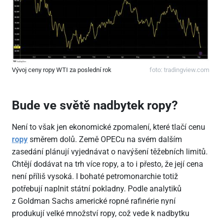
Vývoj ceny ropy WTI za poslední rok
foto:
tradingview.com
Bude ve světě nadbytek ropy?
Není to však jen ekonomické zpomalení, které tlačí cenu
ropy
směrem dolů. Země OPECu na svém dalším
zasedání plánují vyjednávat o navýšení těžebních limitů.
Chtějí dodávat na trh více ropy, a to i přesto, že její cena
není příliš vysoká. I bohaté petromonarchie totiž
potřebují naplnit státní pokladny. Podle analytiků
z Goldman Sachs americké ropné rafinérie nyní
produkují velké množství ropy, což vede k nadbytku