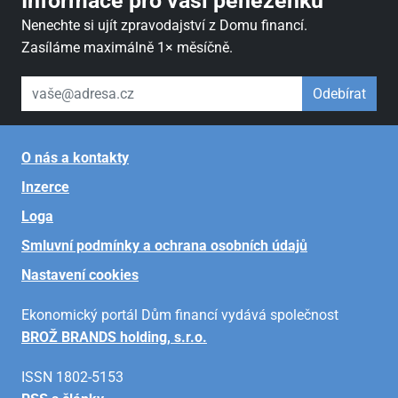
Informace pro vaši peněženku
Nenechte si ujít zpravodajství z Domu financí.
Zasíláme maximálně 1× měsíčně.
váš email
Odebírat
O nás a kontakty
Inzerce
Loga
Smluvní podmínky a ochrana osobních údajů
Nastavení cookies
Ekonomický portál Dům financí vydává společnost
BROŽ BRANDS holding, s.r.o.
ISSN 1802-5153