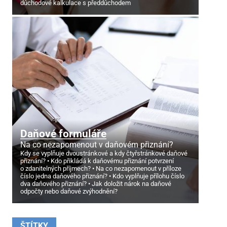
důchodové kalkulace s předdůchodem
Daňové formuláře
Na co nezapomenout v daňovém přiznání?
Kdy se vyplňuje dvoustránkové a kdy čtyřstránkové daňové
přiznání?
Kdo přikládá k daňovému přiznání potvrzení
o zdanitelných příjmech?
Na co nezapomenout v příloze
číslo jedna daňového přiznání?
Kdo vyplňuje přílohu číslo
dva daňového přiznání?
Jak doložit nárok na daňové
odpočty nebo daňové zvýhodnění?
ŠTÍTKY