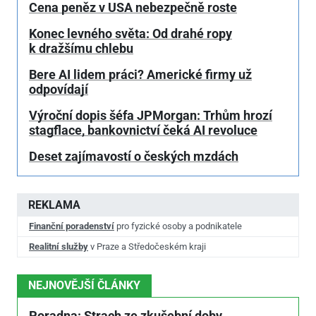
Cena peněz v USA nebezpečně roste
Konec levného světa: Od drahé ropy
k dražšímu chlebu
Bere AI lidem práci? Americké firmy už
odpovídají
Výroční dopis šéfa JPMorgan: Trhům hrozí
stagflace, bankovnictví čeká AI revoluce
Deset zajímavostí o českých mzdách
REKLAMA
Finanční poradenství
pro fyzické osoby a podnikatele
Realitní služby
v Praze a Středočeském kraji
NEJNOVĚJŠÍ ČLÁNKY
Poradna: Strach ze zkušební doby