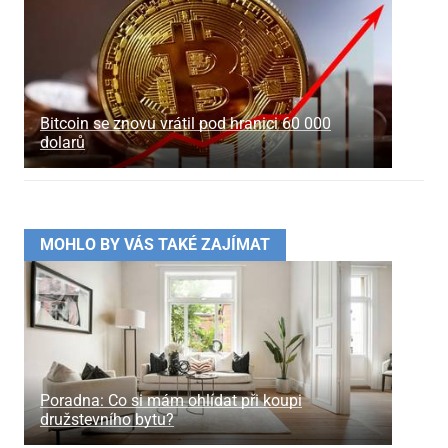
Bitcoin se znovu vrátil pod hranici 60
000
dolarů
MOHLO BY VÁS TAKÉ ZAJÍMAT
Poradna: Co si mám ohlídat při koupi
družstevního bytu?