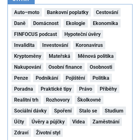
Auto–moto
Bankovní poplatky
Cestování
Daně
Domácnost
Ekologie
Ekonomika
FINFOCUS podcast
Hypoteční úvěry
Invalidita
Investování
Koronavirus
Kryptoměny
Mateřská
Měnová politika
Nakupování
Osobní finance
Osobnosti
Penze
Podnikání
Pojištění
Politika
Poradna
Praktické tipy
Právo
Příběhy
Realitní trh
Rozhovory
Školkovné
Sociální dávky
Spoření
Stalo se
Studium
Účty
Úvěry a půjčky
Videa
Zaměstnání
Zdraví
Životní styl