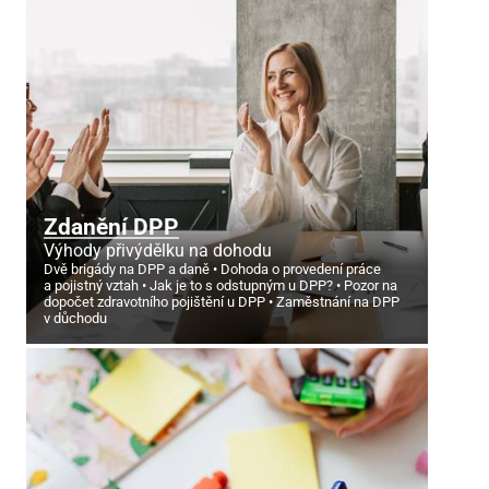
Zdanění DPP
Výhody přivýdělku na dohodu
Dvě brigády na DPP a daně
Dohoda o provedení práce
a pojistný vztah
Jak je to s odstupným u DPP?
Pozor na
dopočet zdravotního pojištění u DPP
Zaměstnání na DPP
v důchodu