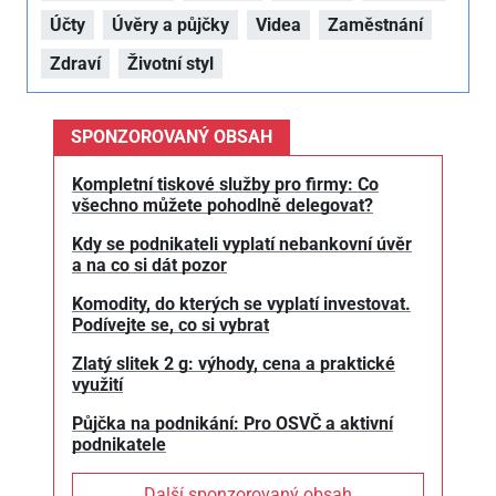
Účty
Úvěry a půjčky
Videa
Zaměstnání
Zdraví
Životní styl
SPONZOROVANÝ OBSAH
Kompletní tiskové služby pro firmy: Co
všechno můžete pohodlně delegovat?
Kdy se podnikateli vyplatí nebankovní úvěr
a na co si dát pozor
Komodity, do kterých se vyplatí investovat.
Podívejte se, co si vybrat
Zlatý slitek 2 g: výhody, cena a praktické
využití
Půjčka na podnikání: Pro OSVČ a aktivní
podnikatele
Další sponzorovaný obsah