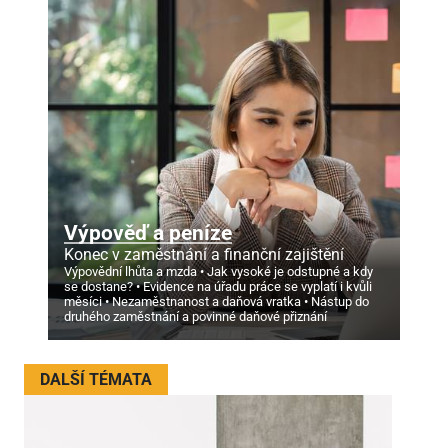
Výpověď a peníze
Konec v zaměstnání a finanční zajištění
Výpovědní lhůta a mzda
Jak vysoké je odstupné a kdy
se dostane?
Evidence na úřadu práce se vyplatí i kvůli
měsíci
Nezaměstnanost a daňová vratka
Nástup do
druhého zaměstnání a povinné daňové přiznání
DALŠÍ TÉMATA