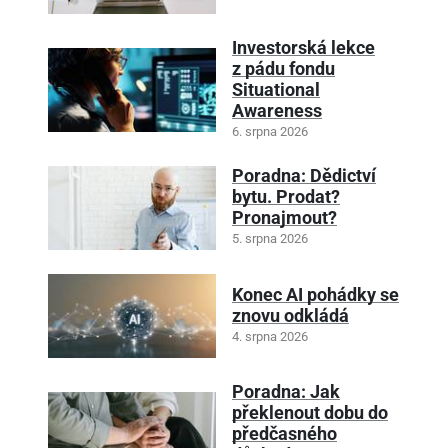
Investorská lekce
z pádu fondu
Situational
Awareness
6. srpna 2026
Poradna: Dědictví
bytu. Prodat?
Pronajmout?
5. srpna 2026
Konec AI pohádky se
znovu odkládá
4. srpna 2026
Poradna: Jak
překlenout dobu do
předčasného