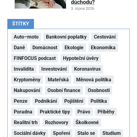
důchodu?
3. srpna 2026
ŠTÍTKY
Auto–moto
Bankovní poplatky
Cestování
Daně
Domácnost
Ekologie
Ekonomika
FINFOCUS podcast
Hypoteční úvěry
Invalidita
Investování
Koronavirus
Kryptoměny
Mateřská
Měnová politika
Nakupování
Osobní finance
Osobnosti
Penze
Podnikání
Pojištění
Politika
Poradna
Praktické tipy
Právo
Příběhy
Realitní trh
Rozhovory
Školkovné
Sociální dávky
Spoření
Stalo se
Studium