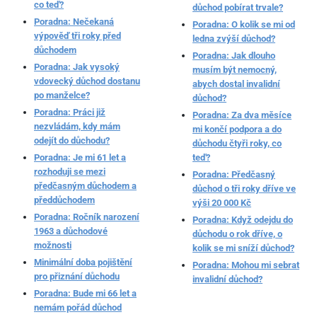
co teď?
důchod pobírat trvale?
Poradna: Nečekaná
Poradna: O kolik se mi od
výpověď tři roky před
ledna zvýší důchod?
důchodem
Poradna: Jak dlouho
Poradna: Jak vysoký
musím být nemocný,
vdovecký důchod dostanu
abych dostal invalidní
po manželce?
důchod?
Poradna: Práci již
Poradna: Za dva měsíce
nezvládám, kdy mám
mi končí podpora a do
odejít do důchodu?
důchodu čtyři roky, co
Poradna: Je mi 61 let a
teď?
rozhoduji se mezi
Poradna: Předčasný
předčasným důchodem a
důchod o tři roky dříve ve
předdůchodem
výši 20 000 Kč
Poradna: Ročník narození
Poradna: Když odejdu do
1963 a důchodové
důchodu o rok dříve, o
možnosti
kolik se mi sníží důchod?
Minimální doba pojištění
Poradna: Mohou mi sebrat
pro přiznání důchodu
invalidní důchod?
Poradna: Bude mi 66 let a
nemám pořád důchod