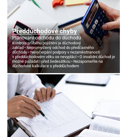
Předdůchodové chyby
Plánování odchodu do důchodu
Kontrola průběhu pojištění je důchodový
základ
Nepromyšlený odchod do předčasného
důchodu
Nevyčerpání podpory v nezaměstnanosti
v předdůchodovém věku se nevyplácí
O invalidní důchod je
možné požádat i před šedesátkou
Nezapomeňte na
důchodové kalkulace s předdůchodem