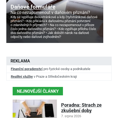
Daňové formuláře
Na co nezapomenout v daňovém přiznání?
Kdy se vyplňuje dvoustránkové a kdy čtyřstránkové daňové
přiznání?
Kdo přikládá k daňovému přiznání potvrzení
o zdanitelných příjmech?
Na co nezapomenout v příloze
číslo jedna daňového přiznání?
Kdo vyplňuje přílohu číslo
dva daňového přiznání?
Jak doložit nárok na daňové
odpočty nebo daňové zvýhodnění?
REKLAMA
Finanční poradenství
pro fyzické osoby a podnikatele
Realitní služby
v Praze a Středočeském kraji
NEJNOVĚJŠÍ ČLÁNKY
Poradna: Strach ze
zkušební doby
7. srpna 2026