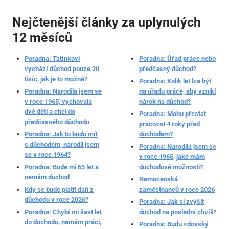
Nejčtenější články za uplynulých
12 měsíců
Poradna: Tatínkovi
Poradna: Úřad práce nebo
vychází důchod pouze 20
předčasný důchod?
tisíc, jak je to možné?
Poradna: Kolik let lze být
Poradna: Narodila jsem se
na úřadu práce, aby vznikl
v roce 1965, vychovala
nárok na důchod?
dvě děti a chci do
Poradna: Mohu přestat
předčasného důchodu
pracovat 4 roky před
Poradna: Jak to budu mít
důchodem?
s důchodem, narodil jsem
Poradna: Narodila jsem se
se v roce 1964?
v roce 1965, jaké mám
Poradna: Bude mi 65 let a
důchodové možnosti?
nemám důchod
Nemocenská
Kdy se bude platit daň z
zaměstnanců v roce 2026
důchodu v roce 2026?
Poradna: Jak si zvýšit
Poradna: Chybí mi šest let
důchod na poslední chvíli?
do důchodu, nemám práci,
Poradna: Budu vdovský