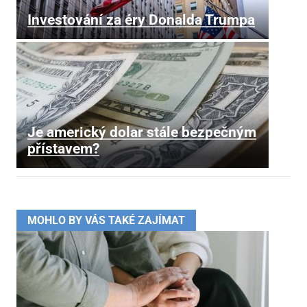
Investování za éry Donalda Trumpa
Je americký dolar stále bezpečným
přístavem?
MOHLO BY VÁS TAKÉ ZAJÍMAT