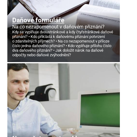
Daňové formuláře
Na co nezapomenout v daňovém přiznání?
Kdy se vyplňuje dvoustránkové a kdy čtyřstránkové daňové
přiznání?
Kdo přikládá k daňovému přiznání potvrzení
o zdanitelných příjmech?
Na co nezapomenout v příloze
číslo jedna daňového přiznání?
Kdo vyplňuje přílohu číslo
dva daňového přiznání?
Jak doložit nárok na daňové
odpočty nebo daňové zvýhodnění?