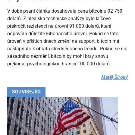
V době psaní článku dosahovala cena bitcoinu 92
759
dolarů. Z hlediska technické analýzy bylo klíčové
překročit rezistenci na úrovni 91
000 dolarů, která
odpovídá důležité Fibonacciho úrovni. Pokud se tato
úroveň v příštích dnech změní na support, bitcoin má
našlápnuto k obratu střednědobého trendu. Pokud se nic
zásadního nezmění, bitcoin by mohl brzy znovu
překonat psychologickou hranici 100
000 dolarů.
Matěj Široký
SOUVISEJÍCÍ