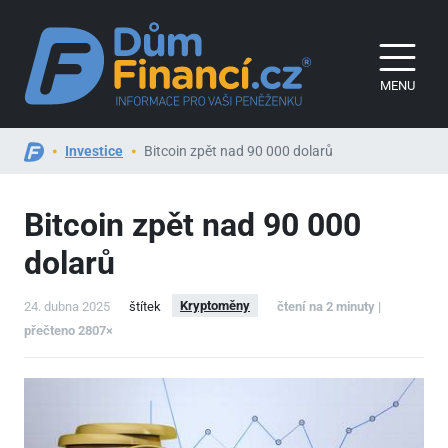
MENU
Investice
Bitcoin zpět nad 90 000 dolarů
Bitcoin zpět nad 90
000
dolarů
Kryptoměny
24. dubna 2025
štítek
čtení na 2 minuty |
přečteno 2807×