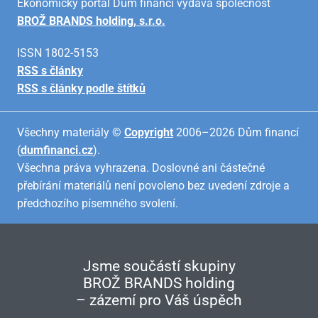
Ekonomický portál Dům financí vydává společnost
BROŽ BRANDS holding, s.r.o.
ISSN 1802-5153
RSS s články
RSS s články podle štítků
Všechny materiály ©
Copyright
2006–2026 Dům financí
(
dumfinanci.cz
).
Všechna práva vyhrazena. Doslovné ani částečné
přebírání materiálů není povoleno bez uvedení zdroje a
předchozího písemného svolení.
Jsme součástí skupiny
BROŽ BRANDS holding
– zázemí pro Váš úspěch