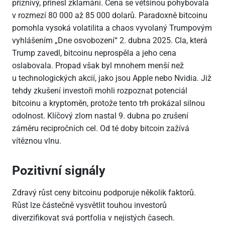
příznivý, přinesl zklamání. Cena se většinou pohybovala
v rozmezí 80
000 až 85
000 dolarů. Paradoxně bitcoinu
pomohla vysoká volatilita a chaos vyvolaný Trumpovým
vyhlášením „Dne osvobození“ 2. dubna 2025. Cla, která
Trump zavedl, bitcoinu neprospěla a jeho cena
oslabovala. Propad však byl mnohem menší než
u technologických akcií, jako jsou Apple nebo Nvidia. Již
tehdy zkušení investoři mohli rozpoznat potenciál
bitcoinu a kryptoměn, protože tento trh prokázal silnou
odolnost. Klíčový zlom nastal 9. dubna po zrušení
záměru recipročních cel. Od té doby bitcoin zažívá
vítěznou vlnu.
Pozitivní signály
Zdravý růst ceny bitcoinu podporuje několik faktorů.
Růst lze částečně vysvětlit touhou investorů
diverzifikovat svá portfolia v nejistých časech.