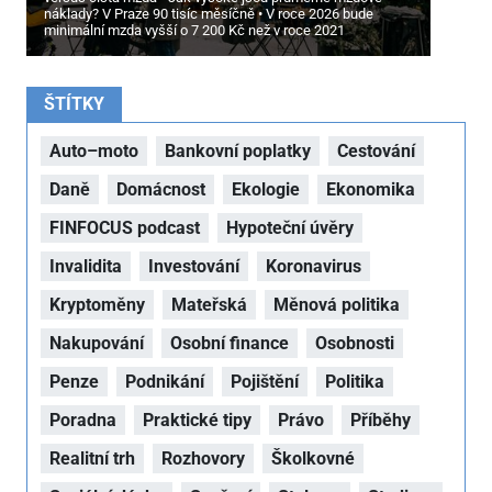
náklady? V Praze 90 tisíc měsíčně
V roce 2026 bude
minimální mzda vyšší o 7
200 Kč než v roce 2021
ŠTÍTKY
Auto–moto
Bankovní poplatky
Cestování
Daně
Domácnost
Ekologie
Ekonomika
FINFOCUS podcast
Hypoteční úvěry
Invalidita
Investování
Koronavirus
Kryptoměny
Mateřská
Měnová politika
Nakupování
Osobní finance
Osobnosti
Penze
Podnikání
Pojištění
Politika
Poradna
Praktické tipy
Právo
Příběhy
Realitní trh
Rozhovory
Školkovné