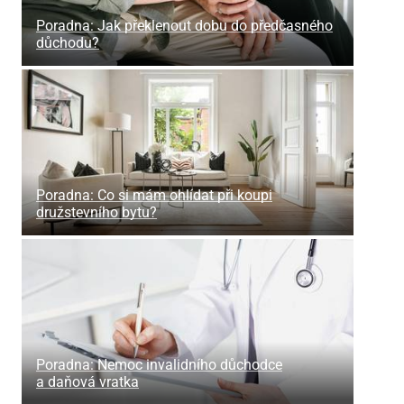
Poradna: Jak překlenout dobu do předčasného
důchodu?
Poradna: Co si mám ohlídat při koupi
družstevního bytu?
Poradna: Nemoc invalidního důchodce
a daňová vratka