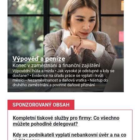
Výpověď a peníze
Konec v zaměstnání a finanční zajištění
Výpovědní lhůta a mzda
Jak vysoké je odstupné a kdy se
dostane?
Evidence na úřadu práce se vyplatí i kvůli
měsíci
Nezaměstnanost a daňová vratka
Nástup do
druhého zaměstnání a povinné daňové přiznání
SPONZOROVANÝ OBSAH
Kompletní tiskové služby pro firmy: Co všechno
můžete pohodlně delegovat?
Kdy se podnikateli vyplatí nebankovní úvěr a na co