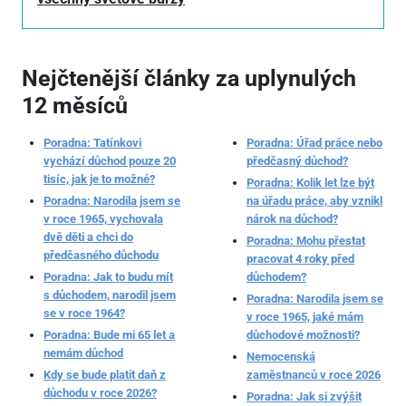
Nejčtenější články za uplynulých
12 měsíců
Poradna: Tatínkovi
Poradna: Úřad práce nebo
vychází důchod pouze 20
předčasný důchod?
tisíc, jak je to možné?
Poradna: Kolik let lze být
Poradna: Narodila jsem se
na úřadu práce, aby vznikl
v roce 1965, vychovala
nárok na důchod?
dvě děti a chci do
Poradna: Mohu přestat
předčasného důchodu
pracovat 4 roky před
Poradna: Jak to budu mít
důchodem?
s důchodem, narodil jsem
Poradna: Narodila jsem se
se v roce 1964?
v roce 1965, jaké mám
Poradna: Bude mi 65 let a
důchodové možnosti?
nemám důchod
Nemocenská
Kdy se bude platit daň z
zaměstnanců v roce 2026
důchodu v roce 2026?
Poradna: Jak si zvýšit