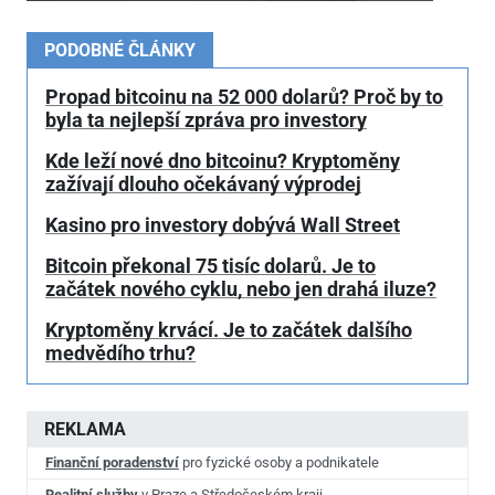
PODOBNÉ ČLÁNKY
Propad bitcoinu na 52
000 dolarů? Proč by to
byla ta nejlepší zpráva pro investory
Kde leží nové dno bitcoinu? Kryptoměny
zažívají dlouho očekávaný výprodej
Kasino pro investory dobývá Wall Street
Bitcoin překonal 75 tisíc dolarů. Je to
začátek nového cyklu, nebo jen drahá iluze?
Kryptoměny krvácí. Je to začátek dalšího
medvědího trhu?
REKLAMA
Finanční poradenství
pro fyzické osoby a podnikatele
Realitní služby
v Praze a Středočeském kraji