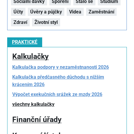
Sociální dávky
Spoření
Stalo se
Studium
Účty
Úvěry a půjčky
Videa
Zaměstnání
Zdraví
Životní styl
PRAKTICKÉ
Kalkulačky
Kalkulačka podpory v nezaměstnanosti 2026
Kalkulačka předčasného důchodu s nižším
krácením 2026
Výpočet exekučních srážek ze mzdy 2026
všechny kalkulačky
Finanční úřady