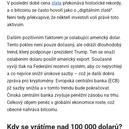
V poslední době cena
zlata
překonává historické rekordy,
a o bitcoinu se často hovoří jako o „digitálním zlatě“.
Není tedy překvapivé, že někteří investoři volí právě toto
aktivum.
Dalším pozitivním faktorem je oslabující americký dolar.
Tento pokles není pouze dočasný, ale odráží dlouhodobý
trend, který podporuje i prezident Trump. Ten se snaží
oslabením dolaru posílit americký export. Současně
vyvíjí tlak na Federální rezervní systém, aby co nejrychleji
a co nejvíce snížil úrokové sazby – což je další dobrá
zpráva pro kryptoměny. Evropská centrální banka (ECB)
již sazby snížila a v tomto trendu bude pokračovat.
Čínská centrální banka zvyšuje peněžní zásobu na trhu.
Celkový objem peněz v globální ekonomice roste, což
obecně nahrává bitcoinu.
Kdy se vrátíme nad 100
000 dolarů?