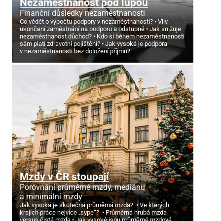
Nezaměstnanost pod lupou
Finanční důsledky nezaměstnanosti
Co vědět o výpočtu podpory v nezaměstnanosti?
Vliv
ukončení zaměstnání na podporu a odstupné
Jak snižuje
nezaměstnanost důchod?
Kdo si během nezaměstnanosti
sám platí zdravotní pojištění?
Jak vysoká je podpora
v nezaměstnanosti bez doložení příjmu?
Mzdy v ČR stoupají
Porovnání průměrné mzdy, mediánu
a minimální mzdy
Jak vysoká je skutečná průměrná mzda?
Ve kterých
krajích práce nejvíce „sype“?
Průměrná hrubá mzda
versus čistá mzda
Jak vysoké jsou průměrné mzdové