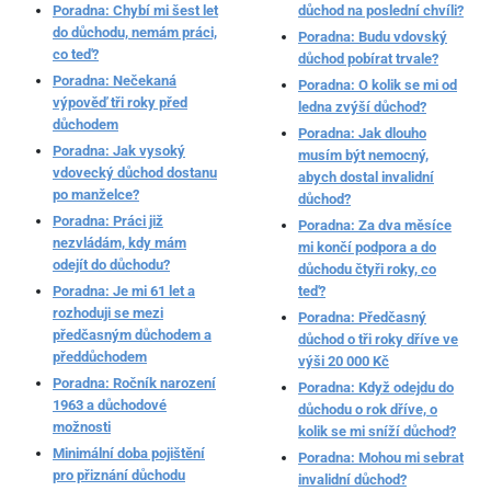
Poradna: Chybí mi šest let
důchod na poslední chvíli?
do důchodu, nemám práci,
Poradna: Budu vdovský
co teď?
důchod pobírat trvale?
Poradna: Nečekaná
Poradna: O kolik se mi od
výpověď tři roky před
ledna zvýší důchod?
důchodem
Poradna: Jak dlouho
Poradna: Jak vysoký
musím být nemocný,
vdovecký důchod dostanu
abych dostal invalidní
po manželce?
důchod?
Poradna: Práci již
Poradna: Za dva měsíce
nezvládám, kdy mám
mi končí podpora a do
odejít do důchodu?
důchodu čtyři roky, co
Poradna: Je mi 61 let a
teď?
rozhoduji se mezi
Poradna: Předčasný
předčasným důchodem a
důchod o tři roky dříve ve
předdůchodem
výši 20 000 Kč
Poradna: Ročník narození
Poradna: Když odejdu do
1963 a důchodové
důchodu o rok dříve, o
možnosti
kolik se mi sníží důchod?
Minimální doba pojištění
Poradna: Mohou mi sebrat
pro přiznání důchodu
invalidní důchod?