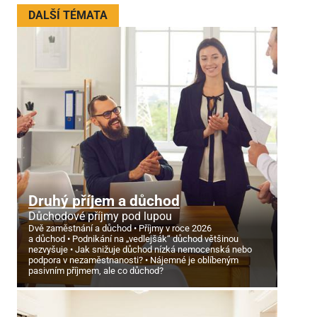
DALŠÍ TÉMATA
Druhý příjem a důchod
Důchodové příjmy pod lupou
Dvě zaměstnání a důchod
Příjmy v roce 2026
a důchod
Podnikání na „vedlejšák“ důchod většinou
nezvyšuje
Jak snižuje důchod nízká nemocenská nebo
podpora v nezaměstnanosti?
Nájemné je oblíbeným
pasivním příjmem, ale co důchod?