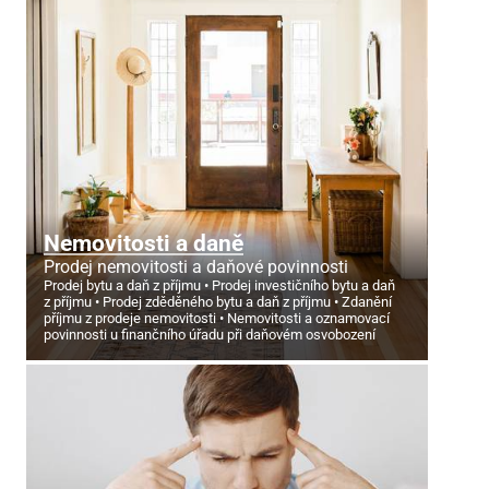
Nemovitosti a daně
Prodej nemovitosti a daňové povinnosti
Prodej bytu a daň z příjmu
Prodej investičního bytu a daň
z příjmu
Prodej zděděného bytu a daň z příjmu
Zdanění
příjmu z prodeje nemovitosti
Nemovitosti a oznamovací
povinnosti u finančního úřadu při daňovém osvobození