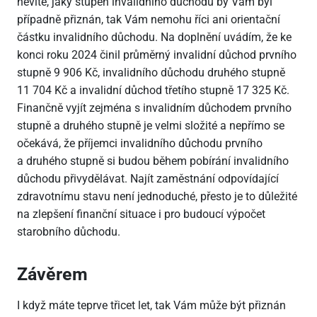
nevíte, jaký stupeň invalidního důchodu by Vám byl
případně přiznán, tak Vám nemohu říci ani orientační
částku invalidního důchodu. Na doplnění uvádím, že ke
konci roku 2024 činil průměrný invalidní důchod prvního
stupně 9
906 Kč, invalidního důchodu druhého stupně
11
704 Kč a invalidní důchod třetího stupně 17
325 Kč.
Finančně vyjít zejména s invalidním důchodem prvního
stupně a druhého stupně je velmi složité a nepřímo se
očekává, že příjemci invalidního důchodu prvního
a druhého stupně si budou během pobírání invalidního
důchodu přivydělávat. Najít zaměstnání odpovídající
zdravotnímu stavu není jednoduché, přesto je to důležité
na zlepšení finanční situace i pro budoucí výpočet
starobního důchodu.
Závěrem
I když máte teprve třicet let, tak Vám může být přiznán