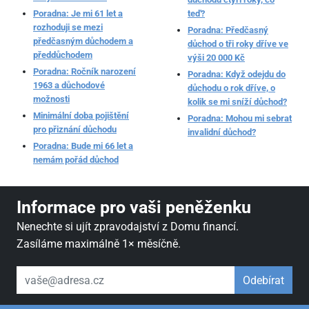
Poradna: Je mi 61 let a
teď?
rozhoduji se mezi
Poradna: Předčasný
předčasným důchodem a
důchod o tři roky dříve ve
předdůchodem
výši 20 000 Kč
Poradna: Ročník narození
Poradna: Když odejdu do
1963 a důchodové
důchodu o rok dříve, o
možnosti
kolik se mi sníží důchod?
Minimální doba pojištění
Poradna: Mohou mi sebrat
pro přiznání důchodu
invalidní důchod?
Poradna: Bude mi 66 let a
nemám pořád důchod
Informace pro vaši peněženku
Nenechte si ujít zpravodajství z Domu financí.
Zasíláme maximálně 1× měsíčně.
váš email
Odebírat