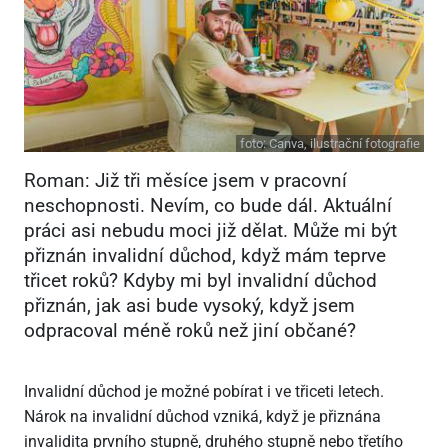
foto:
Canva, ilustrační fotografie
Roman: Již tři měsíce jsem v pracovní
neschopnosti. Nevím, co bude dál. Aktuální
práci asi nebudu moci již dělat. Může mi být
přiznán invalidní důchod, když mám teprve
třicet roků? Kdyby mi byl invalidní důchod
přiznán, jak asi bude vysoký, když jsem
odpracoval méně roků než jiní občané?
Invalidní důchod je možné pobírat i ve třiceti letech.
Nárok na invalidní důchod vzniká, když je přiznána
invalidita prvního stupně, druhého stupně nebo třetího