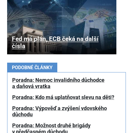
Fed má plán, ECB čeká na další
čísla
PODOBNÉ ČLÁNKY
Poradna: Nemoc invalidního důchodce
a daňová vratka
Poradna: Kdo má uplatňovat slevu na děti?
Poradna: Výpověď a zvýšení vdovského
důchodu
Poradna: Možnost druhé brigády
v předčasném důchodu