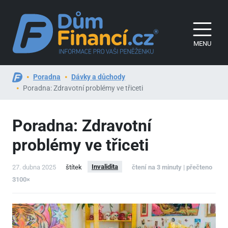
MENU
Poradna
Dávky a důchody
Poradna: Zdravotní problémy ve třiceti
Poradna: Zdravotní
problémy ve třiceti
Invalidita
27. dubna 2025
štítek
čtení na 3 minuty | přečteno
3100×