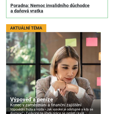
Poradna: Nemoc invalidního důchodce
a daňová vratka
AKTUÁLNÍ TÉMA
Výpověď a peníze
Konec v zaměstnání a finanční zajištění
Výpovědní lhůta a mzda
Jak vysoké je odstupné a kdy se
dostane?
Evidence na úřadu práce se vyplatí i kvůli