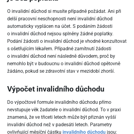
O invalidní důchod si musíte případně požádat. Ani při
delší pracovní neschopnosti není invalidní důchod
automaticky vyplácen na účet. S podáním žádosti
o invalidní důchod nejsou splněny žádné poplatky.
Podání žádosti o invalidní důchod je vhodné konzultovat
s ošetřujícím lékařem. Případné zamítnutí žádosti
o invalidní důchod není následně důvodem, proč by
nemohlo být v budoucnu o invalidní důchod opětovně
žádáno, pokud se zdravotní stav v mezidobí zhorší.
Výpočet invalidního důchodu
Do výpočtové formule invalidního důchodu přímo
nevstupuje věk žadatele o invalidní důchod. To v praxi
znamená, že ve třiceti letech může být přiznán vyšší
invalidní důchod než v padesáti letech. Parametry
ovlivňující měsíční částku
invalidního důchodu
jsou: