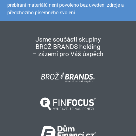
přebírání materiálů není povoleno bez uvedení zdroje a
předchozího písemného svolení.
Jsme součástí skupiny
BROŽ BRANDS holding
– zázemí pro Váš úspěch