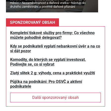
měsíci
Nezaměstnanost a daňová vratka
Nástup do
druhého zaměstnání a povinné daňové přiznání
SPONZOROVANÝ OBSAH
Kompletní tiskové služby pro firmy: Co všechno
můžete pohodlně delegovat?
Kdy se podnikateli vyplatí nebankovní úvěr a na co
si dát pozor
Komodity, do kterých se vyplatí investovat.
Podívejte se, co si vybrat
Zlatý slitek 2 g: výhody, cena a praktické využití
Půjčka na podnikání: Pro OSVČ a aktivní
podnikatele
Další sponzorovaný obsah