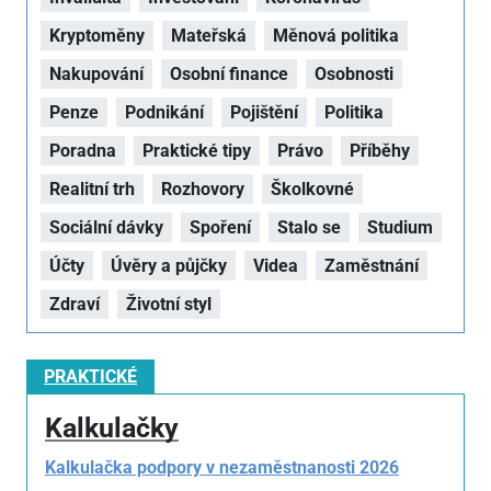
Kryptoměny
Mateřská
Měnová politika
Nakupování
Osobní finance
Osobnosti
Penze
Podnikání
Pojištění
Politika
Poradna
Praktické tipy
Právo
Příběhy
Realitní trh
Rozhovory
Školkovné
Sociální dávky
Spoření
Stalo se
Studium
Účty
Úvěry a půjčky
Videa
Zaměstnání
Zdraví
Životní styl
PRAKTICKÉ
Kalkulačky
Kalkulačka podpory v nezaměstnanosti 2026