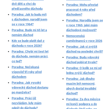
dvě děti a chci do
Poradna: Mohu přestat
předčasného důchodu
pracovat 4 roky před
Poradna: Jak to budu mít
důchodem?
s důchodem, narodil jsem
Poradna: Narodila jsem se
se v roce 1964?
v roce 1965, jaké mám
Poradna: Bude mi 65 let a
důchodové možnosti?
nemám důchod
Nemocenská
Kdy se bude platit daň z
zaměstnanců v roce 2026
důchodu v roce 2026?
Poradna: Jak si zvýšit
Poradna: Chybí mi šest let
důchod na poslední chvíli?
do důchodu, nemám práci,
Poradna: Budu vdovský
co teď?
důchod pobírat trvale?
Poradna: Nečekaná
Poradna: O kolik se mi od
výpověď tři roky před
ledna zvýší důchod?
důchodem
Poradna: Jak dlouho
Poradna: Jak vysoký
musím být nemocný,
vdovecký důchod dostanu
abych dostal invalidní
po manželce?
důchod?
Poradna: Práci již
Poradna: Za dva měsíce
nezvládám, kdy mám
mi končí podpora a do
odejít do důchodu?
důchodu čtyři roky, co