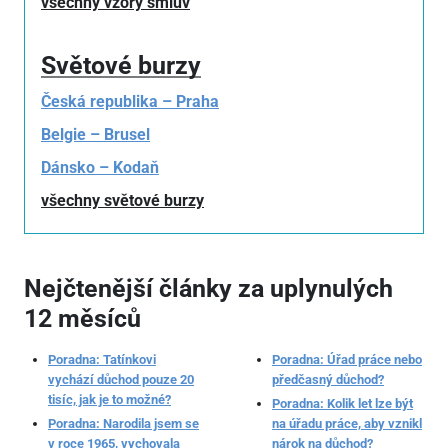
všechny vzory smluv
Světové burzy
Česká republika – Praha
Belgie – Brusel
Dánsko – Kodaň
všechny světové burzy
Nejčtenější články za uplynulých
12 měsíců
Poradna: Tatínkovi
Poradna: Úřad práce nebo
vychází důchod pouze 20
předčasný důchod?
tisíc, jak je to možné?
Poradna: Kolik let lze být
Poradna: Narodila jsem se
na úřadu práce, aby vznikl
v roce 1965, vychovala
nárok na důchod?