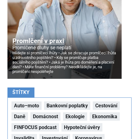
Promlčení v praxi
Promlčené dluhy se neplatí
Hlídejte si promlčecí lhůty
Jak se zkracuje promlčecí lhůta
u zdravotního pojištění?
Kdy se promlčuje platba
sociálního pojištění?
Jaká je lhůta pro doměření a placení
daní?
Máte finanční problémy? Neodkládejte je, na
promlčení nespoléhejte
ŠTÍTKY
Auto–moto
Bankovní poplatky
Cestování
Daně
Domácnost
Ekologie
Ekonomika
FINFOCUS podcast
Hypoteční úvěry
Invalidita
Investování
Koronavirus