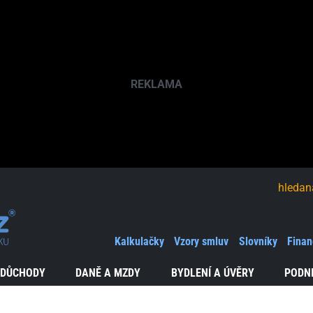
hledaná fráze
Kalkulačky
Vzory smluv
Slovníky
Finan
 DŮCHODY
DANĚ A MZDY
BYDLENÍ A ÚVĚRY
PODN