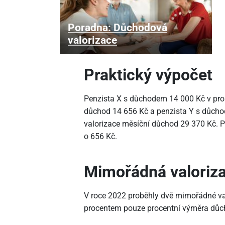
Poradna: Důchodová
valorizace
Praktický výpočet
Penzista X s důchodem 14
000 Kč v pro
důchod 14
656 Kč a penzista Y s důch
valorizace měsíční důchod 29
370 Kč. P
o 656 Kč.
Mimořádná valoriz
V roce 2022 proběhly dvě mimořádné va
procentem pouze procentní výměra důc