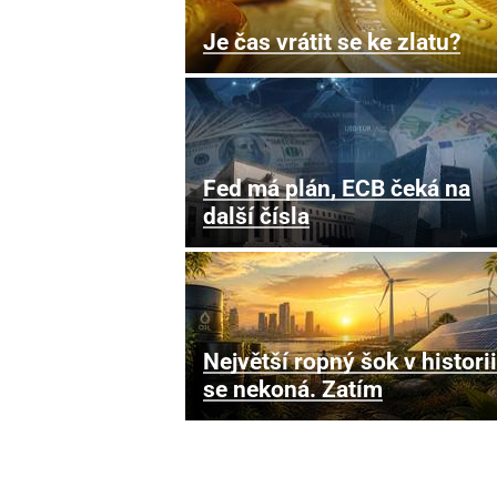
Je čas vrátit se ke zlatu?
Fed má plán, ECB čeká na
další čísla
Největší ropný šok v historii
se nekoná. Zatím