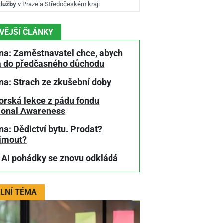
služby
v Praze a Středočeském kraji
VĚJŠÍ ČLÁNKY
na: Zaměstnavatel chce, abych
a do předčasného důchodu
na: Strach ze zkušební doby
orská lekce z pádu fondu
tional Awareness
a: Dědictví bytu. Prodat?
jmout?
 AI pohádky se znovu odkládá
LNÍ TÉMA