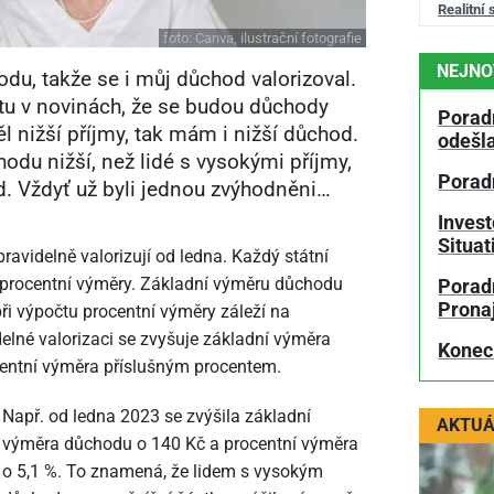
Realitní 
foto:
Canva, ilustrační fotografie
NEJNO
du, takže se i můj důchod valorizoval.
u v novinách, že se budou důchody
Porad
l nižší příjmy, tak mám i nižší důchod.
odešl
du nižší, než lidé s vysokými příjmy,
Porad
d. Vždyť už byli jednou zvýhodněni…
Invest
Situa
avidelně valorizují od ledna. Každý státní
 procentní výměry. Základní výměru důchodu
Poradn
Prona
při výpočtu procentní výměry záleží na
idelné valorizaci se zvyšuje základní výměra
Konec
entní výměra příslušným procentem.
Např. od ledna 2023 se zvýšila základní
AKTUÁ
výměra důchodu o 140 Kč a procentní výměra
o 5,1 %. To znamená, že lidem s vysokým