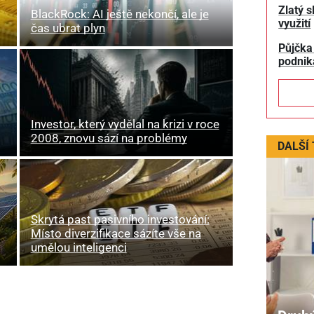
Zlatý s
BlackRock: AI ještě nekončí, ale je
využití
čas ubrat plyn
Půjčka
podnik
Investor, který vydělal na krizi v roce
2008, znovu sází na problémy
DALŠÍ
Skrytá past pasivního investování:
Místo diverzifikace sázíte vše na
umělou inteligenci