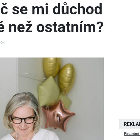
oč se mi důchod
ě než ostatním?
50×
REKL
Finanční