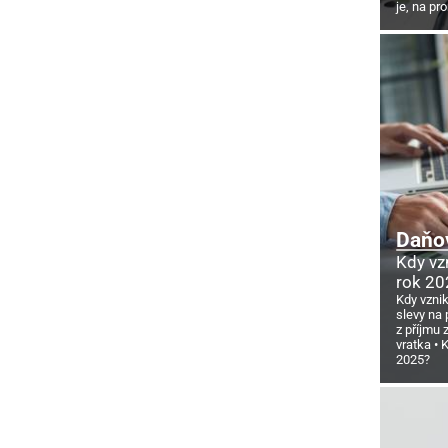
je, na pr
Daňov
Kdy vz
rok 20
Kdy vzni
slevy na 
z příjmu
vratka
K
2025?