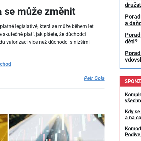
družs
va se může změnit
Porad
a daň
platné legislativě, která se může během let
skutečně platí, jak píšete, že důchodci
Porad
děti?
du valorizací více než důchodci s nižšími
Porad
vdovs
ůchod
Petr Gola
SPONZ
Komple
všechn
Kdy se
a na co
Komodit
Podívej