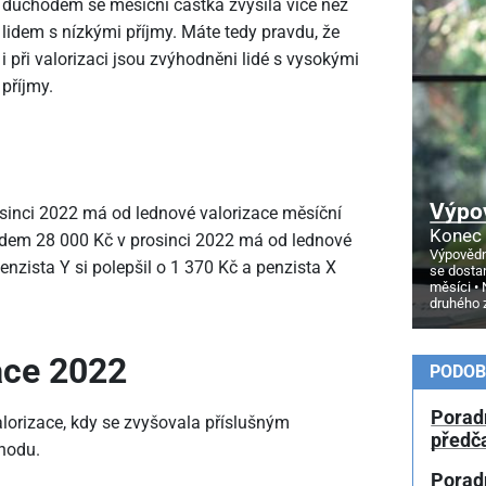
důchodem se měsíční částka zvýšila více než
lidem s nízkými příjmy. Máte tedy pravdu, že
i při valorizaci jsou zvýhodněni lidé s vysokými
příjmy.
Výpo
sinci 2022 má od lednové valorizace měsíční
Konec 
odem 28
000 Kč v prosinci 2022 má od lednové
Výpovědn
enzista Y si polepšil o 1
370 Kč a penzista X
se dosta
měsíci
druhého 
ace 2022
PODOB
Porad
lorizace, kdy se zvyšovala příslušným
předč
hodu.
Poradn