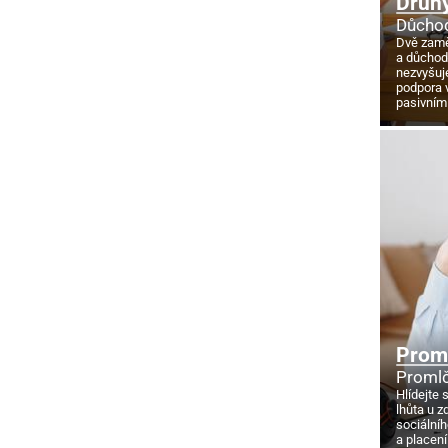
Druhý
Důchod
Dvě zamě
a důcho
nezvyšuj
podpora 
pasivním
Proml
Promlč
Hlídejte 
lhůta u z
sociálníh
a placení