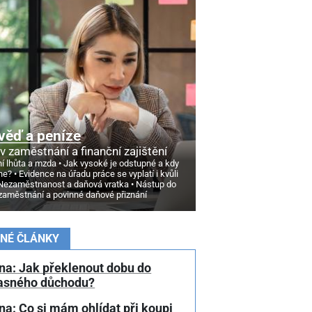
věď a peníze
v zaměstnání a finanční zajištění
í lhůta a mzda
Jak vysoké je odstupné a kdy
ne?
Evidence na úřadu práce se vyplatí i kvůli
Nezaměstnanost a daňová vratka
Nástup do
zaměstnání a povinné daňové přiznání
NÉ ČLÁNKY
na: Jak překlenout dobu do
asného důchodu?
a: Co si mám ohlídat při koupi