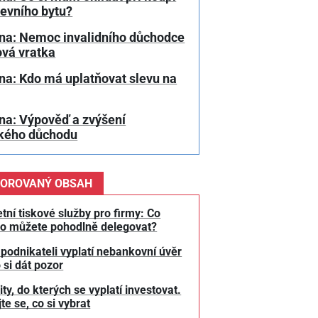
tevního bytu?
na: Nemoc invalidního důchodce
ová vratka
na: Kdo má uplatňovat slevu na
na: Výpověď a zvýšení
kého důchodu
OROVANÝ OBSAH
tní tiskové služby pro firmy: Co
o můžete pohodlně delegovat?
 podnikateli vyplatí nebankovní úvěr
 si dát pozor
y, do kterých se vyplatí investovat.
te se, co si vybrat