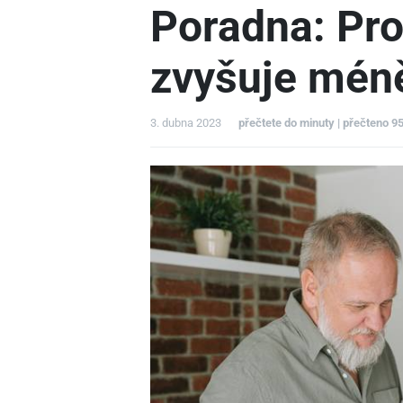
Poradna: Pr
zvyšuje mén
3. dubna 2023
přečtete do minuty | přečteno 9