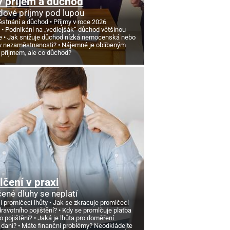
 příjem a důchod
ové příjmy pod lupou
stnání a důchod
Příjmy v roce 2026
d
Podnikání na „vedlejšák“ důchod většinou
e
Jak snižuje důchod nízká nemocenská nebo
v nezaměstnanosti?
Nájemné je oblíbeným
 příjmem, ale co důchod?
čení v praxi
ené dluhy se neplatí
si promlčecí lhůty
Jak se zkracuje promlčecí
dravotního pojištění?
Kdy se promlčuje platba
o pojištění?
Jaká je lhůta pro doměření
 daní?
Máte finanční problémy? Neodkládejte