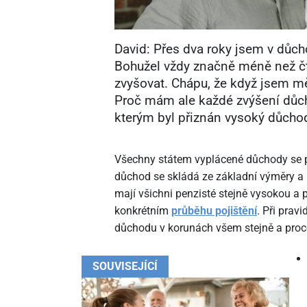
David: Přes dva roky jsem v důcho
Bohužel vždy značně méně než čt
zvyšovat. Chápu, že když jsem mě
Proč mám ale každé zvýšení důcho
kterým byl přiznán vysoký důcho
Všechny státem vyplácené důchody se pr
důchod se skládá ze základní výměry a
mají všichni penzisté stejně vysokou a 
konkrétním
průběhu pojištění
. Při prav
důchodu v korunách všem stejně a proc
SOUVISEJÍCÍ