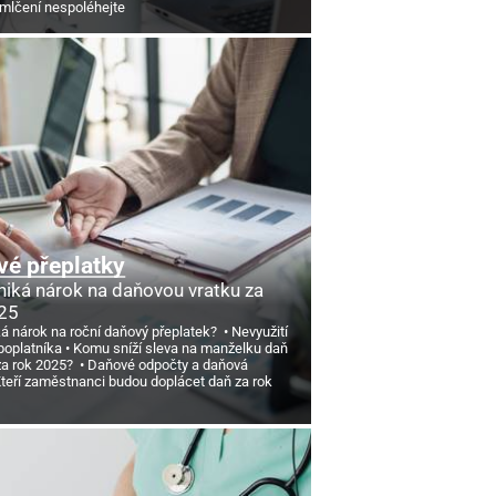
omlčení nespoléhejte
é přeplatky
niká nárok na daňovou vratku za
25
ká nárok na roční daňový přeplatek?
Nevyužití
poplatníka
Komu sníží sleva na manželku daň
 za rok 2025?
Daňové odpočty a daňová
teří zaměstnanci budou doplácet daň za rok