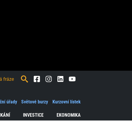
Facebook
Instagram
LinkedIn
Youtube
ční úřady
Světové burzy
Kurzovní lístek
IKÁNÍ
INVESTICE
EKONOMIKA