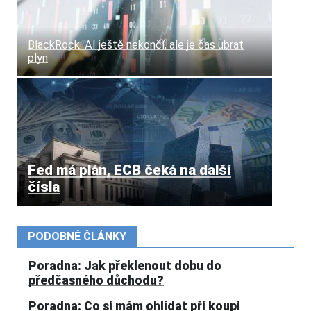
BlackRock: AI ještě nekončí, ale je čas ubrat
plyn
Fed má plán, ECB čeká na další
čísla
PODOBNÉ ČLÁNKY
Poradna: Jak překlenout dobu do
předčasného důchodu?
Poradna: Co si mám ohlídat při koupi