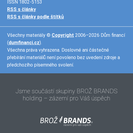
ISSN 1802-5153
RSS s články
RSS s články podle štítků
Všechny materiály ©
Copyright
2006–2026 Dům financí
(
dumfinanci.cz
).
Všechna práva vyhrazena. Doslovné ani částečné
přebírání materiálů není povoleno bez uvedení zdroje a
předchozího písemného svolení.
Jsme součástí skupiny BROŽ BRANDS
holding
– zázemí pro Váš úspěch