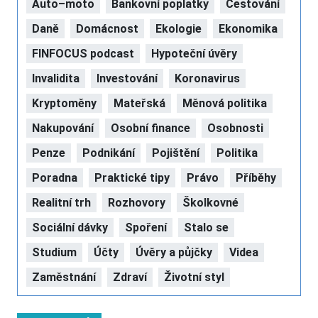
Auto–moto
Bankovní poplatky
Cestování
Daně
Domácnost
Ekologie
Ekonomika
FINFOCUS podcast
Hypoteční úvěry
Invalidita
Investování
Koronavirus
Kryptoměny
Mateřská
Měnová politika
Nakupování
Osobní finance
Osobnosti
Penze
Podnikání
Pojištění
Politika
Poradna
Praktické tipy
Právo
Příběhy
Realitní trh
Rozhovory
Školkovné
Sociální dávky
Spoření
Stalo se
Studium
Účty
Úvěry a půjčky
Videa
Zaměstnání
Zdraví
Životní styl