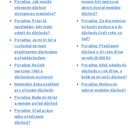
Poradna: Jak vysoký
musím být nemocný,
vdovecký důchod
abych dostal invalidní
dostanu po manželce?
důchod?
Poradna: Práci již
Poradna: Za dva měsíce
nezvládám, kdy mám
mi končí podpora a do
odejít do důchodu?
důchodu čtyři roky, co
teď?
Poradna: Je mi 61 let a
rozhoduji se mezi
Poradna: Předčasný
předčasným důchodem
důchod o tři roky dříve
a předdůchodem
ve výši 20 000 Kč
Poradna: Ročník
Poradna: Když odejdu do
narození 1963 a
důchodu o rok dříve, o
důchodové možnosti
kolik se mi sníží důchod?
Minimální doba pojištění
Poradna: Mohou mi
pro přiznání důchodu
sebrat invalidní důchod?
Poradna: Bude mi 66 let
a nemám pořád důchod
Poradna: Úřad práce
nebo předčasný
důchod?