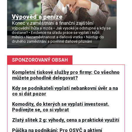
Výpověď a peníze
Konec v zaměstnání a finanční zajištění
Výpovědní lhůta a mzda
Jak vysoké je odstupné a kdy se
dostane?
Evidence na úřadu práce se vyplatí i kvůli
měsíci
Nezaměstnanost a daňová vratka
Nástup do
druhého zaměstnání a povinné daňové přiznání
SPONZOROVANÝ OBSAH
Kompletní tiskové služby pro firmy: Co všechno
můžete pohodlně delegovat?
Kdy se podnikateli vyplatí nebankovní úvěr a na
co si dát pozor
Komodity, do kterých se vyplatí investovat.
Podívejte se, co si vybrat
Zlatý slitek 2 g: výhody, cena a praktické využití
Půjčka na podnikání: Pro OSVČ a aktivní