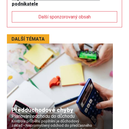
podnikatele
Další sponzorovaný obsah
DALŠÍ TÉMATA
Předdůchodové chyby
Plánování odchodu do důchodu
Kontrola průběhu pojištění je důchodový
základ
Nepromyšlený odchod do předčasného