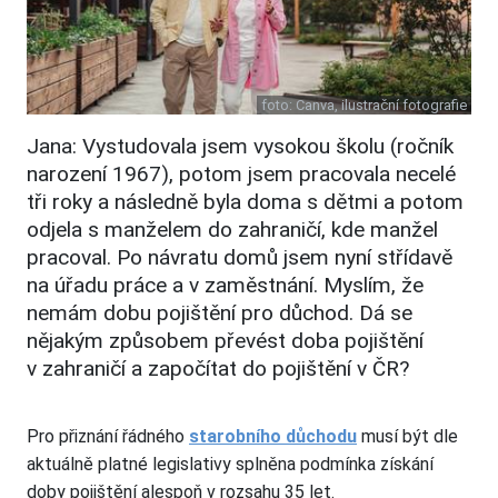
foto:
Canva, ilustrační fotografie
Jana: Vystudovala jsem vysokou školu (ročník
narození 1967), potom jsem pracovala necelé
tři roky a následně byla doma s dětmi a potom
odjela s manželem do zahraničí, kde manžel
pracoval. Po návratu domů jsem nyní střídavě
na úřadu práce a v zaměstnání. Myslím, že
nemám dobu pojištění pro důchod. Dá se
nějakým způsobem převést doba pojištění
v zahraničí a započítat do pojištění v ČR?
Pro přiznání řádného
starobního důchodu
musí být dle
aktuálně platné legislativy splněna podmínka získání
doby pojištění alespoň v rozsahu 35 let.