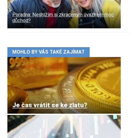
Poradna: Nesnížím si zkráceným úvazkem moc
důchod?
MOHLO BY VÁS TAKÉ ZAJÍMAT
Je čas vrátit se ke zlatu?