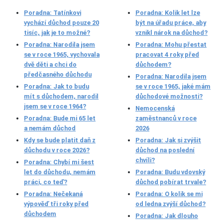
Poradna: Tatínkovi
Poradna: Kolik let lze
vychází důchod pouze 20
být na úřadu práce, aby
tisíc, jak je to možné?
vznikl nárok na důchod?
Poradna: Narodila jsem
Poradna: Mohu přestat
se v roce 1965, vychovala
pracovat 4 roky před
dvě děti a chci do
důchodem?
předčasného důchodu
Poradna: Narodila jsem
Poradna: Jak to budu
se v roce 1965, jaké mám
mít s důchodem, narodil
důchodové možnosti?
jsem se v roce 1964?
Nemocenská
Poradna: Bude mi 65 let
zaměstnanců v roce
a nemám důchod
2026
Kdy se bude platit daň z
Poradna: Jak si zvýšit
důchodu v roce 2026?
důchod na poslední
chvíli?
Poradna: Chybí mi šest
let do důchodu, nemám
Poradna: Budu vdovský
práci, co teď?
důchod pobírat trvale?
Poradna: Nečekaná
Poradna: O kolik se mi
výpověď tři roky před
od ledna zvýší důchod?
důchodem
Poradna: Jak dlouho