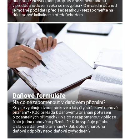
důchodu
Nevyčerpání podpory v nezaměstnanosti
v předdůchodovém věku se nevyplácí
O invalidní důchod
je možné požádat i před šedesátkou
Nezapomeňte na
důchodové kalkulace s předdůchodem
Daňové formuláře
Na co nezapomenout v daňovém přiznání?
Kdy se vyplňuje dvoustránkové a kdy čtyřstránkové daňové
přiznání?
Kdo přikládá k daňovému přiznání potvrzení
o zdanitelných příjmech?
Na co nezapomenout v příloze
číslo jedna daňového přiznání?
Kdo vyplňuje přílohu
číslo dva daňového přiznání?
Jak doložit nárok na
daňové odpočty nebo daňové zvýhodnění?