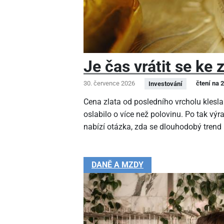
Je čas vrátit se ke 
30. července 2026
čtení na 
Investování
Cena zlata od posledního vrcholu klesla
oslabilo o více než polovinu. Po tak v
nabízí otázka, zda se dlouhodobý trend
DANĚ A MZDY