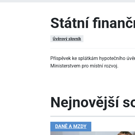
Státní finan
Úvěrový slovník
Příspěvek ke splátkám hypotečního úvěru
Ministerstvem pro místní rozvoj.
Nejnovější so
DANĚ A MZDY