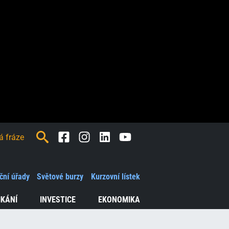
Facebook
Instagram
LinkedIn
Youtube
ční úřady
Světové burzy
Kurzovní lístek
IKÁNÍ
INVESTICE
EKONOMIKA