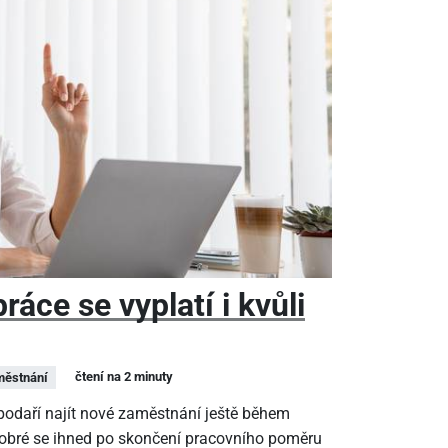
áce se vyplatí i kvůli
čtení na 2 minuty
ěstnání
epodaří najít nové zaměstnání ještě během
dobré se ihned po skončení pracovního poměru