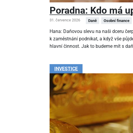
Poradna: Kdo má up
31. července 2026
Daně
Osobní finance
Hana: Daňovou slevu na naši dceru čer
k zaměstnání podnikat, a když vše půjde
hlavní činnost. Jak to budeme mít s da
INVESTICE