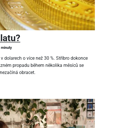
zlatu?
2 minuty
 v dolarech o více než 30 %. Stříbro dokonce
ýrazném propadu během několika měsíců se
 nezačíná obracet.