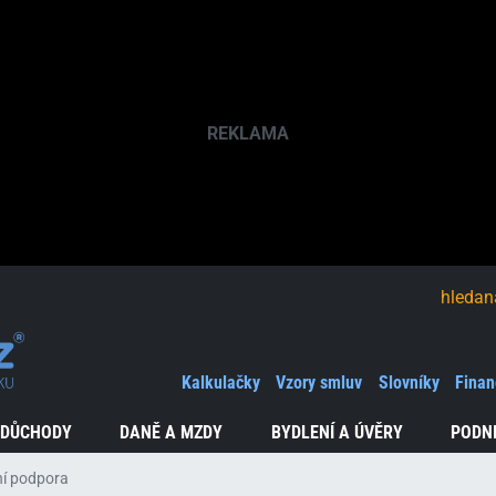
hledaná fráze
Kalkulačky
Vzory smluv
Slovníky
Finan
 DŮCHODY
DANĚ A MZDY
BYDLENÍ A ÚVĚRY
PODN
ní podpora