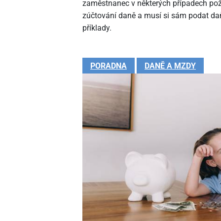
zaměstnanec v některých případech pož
zúčtování daně a musí si sám podat daň
příklady.
PORADNA
DANĚ A MZDY