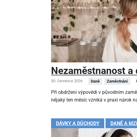
Nezaměstnanost a 
30. července 2026
Daně
Zaměstnání
Při obdržení výpovědi v původním zamě
nějaký ten měsíc vzniká v praxi nárok na
DÁVKY A DŮCHODY
DANĚ A MZ