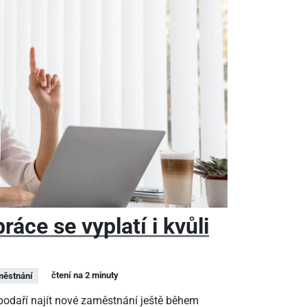
áce se vyplatí i kvůli
čtení na 2 minuty
ěstnání
epodaří najít nové zaměstnání ještě během