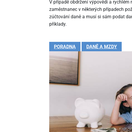
V případě obdržení výpovědi a rychlé
zaměstnanec v některých případech pož
zúčtování daně a musí si sám podat daň
příklady.
PORADNA
DANĚ A MZDY