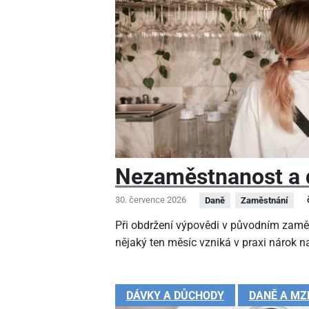
Nezaměstnanost a 
30. července 2026
Daně
Zaměstnání
Při obdržení výpovědi v původním zamě
nějaký ten měsíc vzniká v praxi nárok na
DÁVKY A DŮCHODY
DANĚ A MZ