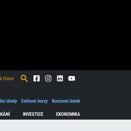
Facebook
Instagram
LinkedIn
Youtube
ční úřady
Světové burzy
Kurzovní lístek
IKÁNÍ
INVESTICE
EKONOMIKA