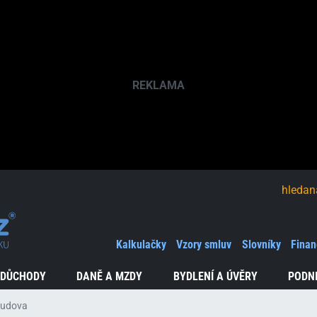
hledaná fráze
Kalkulačky
Vzory smluv
Slovníky
Finan
 DŮCHODY
DANĚ A MZDY
BYDLENÍ A ÚVĚRY
PODN
budova