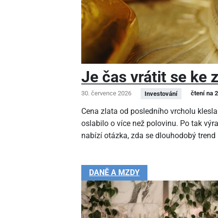
Je čas vrátit se ke 
30. července 2026
čtení na 
Investování
Cena zlata od posledního vrcholu klesla
oslabilo o více než polovinu. Po tak v
nabízí otázka, zda se dlouhodobý trend
DANĚ A MZDY