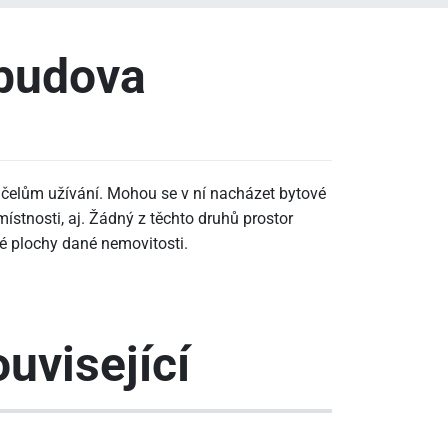
 budova
účelům užívání. Mohou se v ní nacházet bytové
ístnosti, aj. Žádný z těchto druhů prostor
é plochy dané nemovitosti.
uvisející