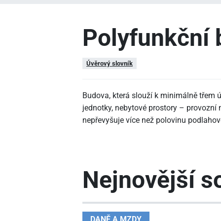
Polyfunkční
Úvěrový slovník
Budova, která slouží k minimálně třem 
jednotky, nebytové prostory – provozní m
nepřevyšuje více než polovinu podlahov
Nejnovější so
DANĚ A MZDY