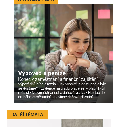
Výpověď a peníze
Konec v zaměstnání a finanční zajištění
Výpovědní lhůta a mzda
Jak vysoké je odstupné a kdy
se dostane?
Evidence na úřadu práce se vyplatí i kvůli
měsíci
Nezaměstnanost a daňová vratka
Nástup do
druhého zaměstnání a povinné daňové přiznání
DALŠÍ TÉMATA