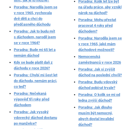
tisíc, jak je to možné?
Poradna: Kolik let lze být
Poradna: Narodila jsem se
na úřadu práce, aby vznikl
v roce 1965, vychovala
nárok na důchod?
dvě děti a chci do
Poradna: Mohu přestat
předčasného důchodu
pracovat 4 roky před
Poradna: Jak to budu mít
důchodem?
s důchodem, narodil jsem
Poradna: Narodila jsem se
se v roce 1964?
v roce 1965, jaké mám
Poradna: Bude mi 65 let a
důchodové možnosti?
nemám důchod
Nemocenská
Kdy se bude platit daň z
zaměstnanců v roce 2026
důchodu v roce 2026?
Poradna: Jak si zvýšit
Poradna: Chybí mi šest let
důchod na poslední chvíli?
do důchodu, nemám práci,
Poradna: Budu vdovský
co teď?
důchod pobírat trvale?
Poradna: Nečekaná
Poradna: O kolik se mi od
výpověď tři roky před
ledna zvýší důchod?
důchodem
Poradna: Jak dlouho
Poradna: Jak vysoký
musím být nemocný,
vdovecký důchod dostanu
abych dostal invalidní
po manželce?
důchod?