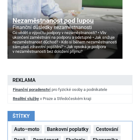
Nezaměstnanost pod lupou
Finanční důsledky nezaměstnanosti
Co vědět o výpočtu podpory v nezaměstnanosti?
Vliv
ukončení zaměstnání na podporu a odstupné
Jak snižuje
nezaměstnanost důchod?
Kdo si během nezaměstnanosti
sám platí zdravotní pojištění?
Jak vysoká je podpora
v nezaměstnanosti bez doložení příjmu?
REKLAMA
Finanční poradenství
pro fyzické osoby a podnikatele
Realitní služby
v Praze a Středočeském kraji
ŠTÍTKY
Auto–moto
Bankovní poplatky
Cestování