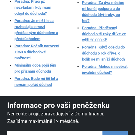
Poradna: Práci již
Poradna: Za dva měsíce
nezvládám, kdy mám
mi končí podpora a do
odejít do důchodu?
důchodu čtyři roky, co
Poradna: Je mi 61 let a
teď?
rozhoduji se mezi
Poradna: Předčasný
předčasným důchodem a
důchod o tři roky dříve ve
předdůchodem
výši 20 000 Kč
Poradna: Ročník narození
Poradna: Když odejdu do
1963 a důchodové
důchodu o rok dříve, o
možnosti
kolik se mi sníží důchod?
Minimální doba pojištění
Poradna: Mohou mi sebrat
pro přiznání důchodu
invalidní důchod?
Poradna: Bude mi 66 let a
nemám pořád důchod
Informace pro vaši peněženku
Nenechte si ujít zpravodajství z Domu financí.
Zasíláme maximálně 1× měsíčně.
váš email