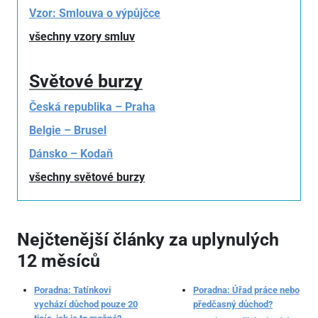
Vzor: Smlouva o výpůjčce
všechny vzory smluv
Světové burzy
Česká republika – Praha
Belgie – Brusel
Dánsko – Kodaň
všechny světové burzy
Nejčtenější články za uplynulých
12 měsíců
Poradna: Tatínkovi
Poradna: Úřad práce nebo
vychází důchod pouze 20
předčasný důchod?