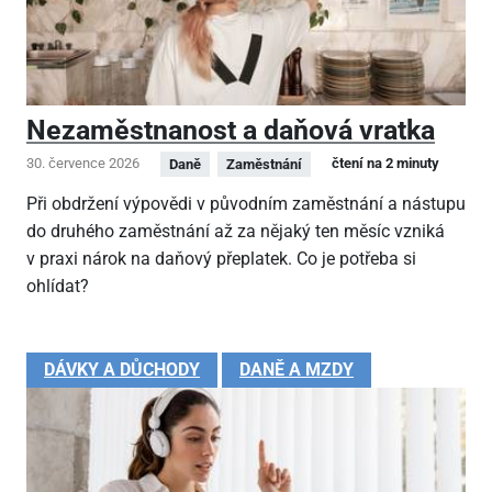
Nezaměstnanost a daňová vratka
30. července 2026
čtení na 2 minuty
Daně
Zaměstnání
Při obdržení výpovědi v původním zaměstnání a nástupu
do druhého zaměstnání až za nějaký ten měsíc vzniká
v praxi nárok na daňový přeplatek. Co je potřeba si
ohlídat?
DÁVKY A DŮCHODY
DANĚ A MZDY