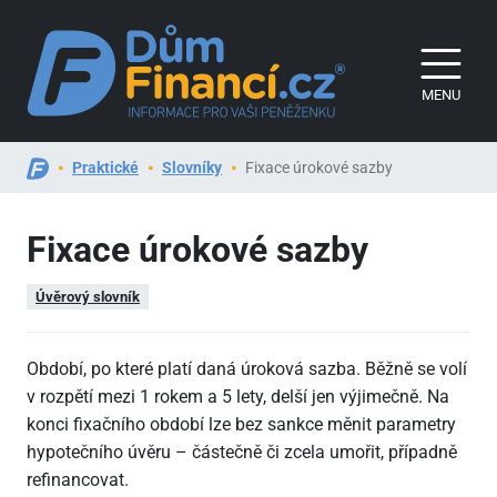
MENU
Praktické
Slovníky
Fixace úrokové sazby
Fixace úrokové sazby
Úvěrový slovník
Období, po které platí daná úroková sazba. Běžně se volí
v rozpětí mezi 1 rokem a 5 lety, delší jen výjimečně. Na
konci fixačního období lze bez sankce měnit parametry
hypotečního úvěru – částečně či zcela umořit, případně
refinancovat.