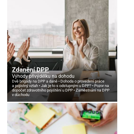
Zdanění DPP
Výhody přivýdělku na dohodu
Dvě brigády na DPP a daně
Dohoda o provedení práce
a pojistný vztah
Jak je to s odstupným u DPP?
Pozor na
dopočet zdravotního pojištění u DPP
Zaměstnání na DPP
v důchodu