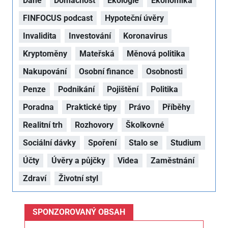
Daně
Domácnost
Ekologie
Ekonomika
FINFOCUS podcast
Hypoteční úvěry
Invalidita
Investování
Koronavirus
Kryptoměny
Mateřská
Měnová politika
Nakupování
Osobní finance
Osobnosti
Penze
Podnikání
Pojištění
Politika
Poradna
Praktické tipy
Právo
Příběhy
Realitní trh
Rozhovory
Školkovné
Sociální dávky
Spoření
Stalo se
Studium
Účty
Úvěry a půjčky
Videa
Zaměstnání
Zdraví
Životní styl
SPONZOROVANÝ OBSAH