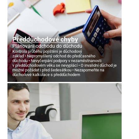
Předdůchodové chyby
Plánování odchodu do důchodu
Kontrola průběhu pojištění je důchodový
základ
Nepromyšlený odchod do předčasného
důchodu
Nevyčerpání podpory v nezaměstnanosti
v předdůchodovém věku se nevyplácí
O invalidní důchod je
možné požádat i před šedesátkou
Nezapomeňte na
důchodové kalkulace s předdůchodem