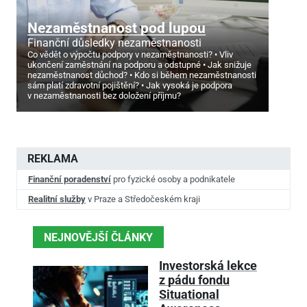
Nezaměstnanost pod lupou
Finanční důsledky nezaměstnanosti
Co vědět o výpočtu podpory v nezaměstnanosti?
Vliv
ukončení zaměstnání na podporu a odstupné
Jak snižuje
nezaměstnanost důchod?
Kdo si během nezaměstnanosti
sám platí zdravotní pojištění?
Jak vysoká je podpora
v nezaměstnanosti bez doložení příjmu?
REKLAMA
Finanční poradenství
pro fyzické osoby a podnikatele
Realitní služby
v Praze a Středočeském kraji
NEJNOVĚJŠÍ ČLÁNKY
Investorská lekce
z pádu fondu
Situational