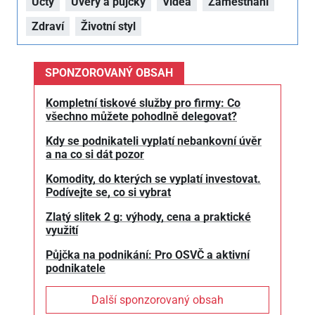
Účty
Úvěry a půjčky
Videa
Zaměstnání
Zdraví
Životní styl
SPONZOROVANÝ OBSAH
Kompletní tiskové služby pro firmy: Co
všechno můžete pohodlně delegovat?
Kdy se podnikateli vyplatí nebankovní úvěr
a na co si dát pozor
Komodity, do kterých se vyplatí investovat.
Podívejte se, co si vybrat
Zlatý slitek 2 g: výhody, cena a praktické
využití
Půjčka na podnikání: Pro OSVČ a aktivní
podnikatele
Další sponzorovaný obsah