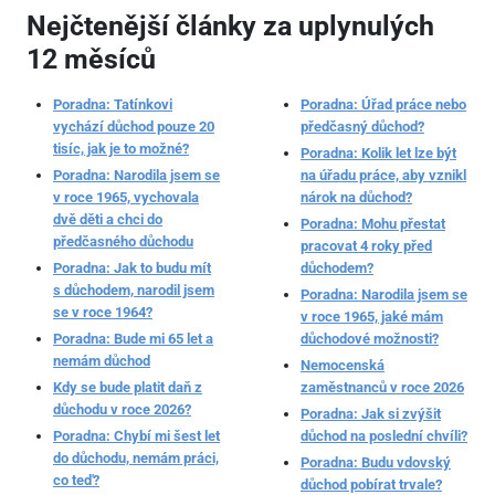
Nejčtenější články za uplynulých
12 měsíců
Poradna: Tatínkovi
Poradna: Úřad práce nebo
vychází důchod pouze 20
předčasný důchod?
tisíc, jak je to možné?
Poradna: Kolik let lze být
Poradna: Narodila jsem se
na úřadu práce, aby vznikl
v roce 1965, vychovala
nárok na důchod?
dvě děti a chci do
Poradna: Mohu přestat
předčasného důchodu
pracovat 4 roky před
Poradna: Jak to budu mít
důchodem?
s důchodem, narodil jsem
Poradna: Narodila jsem se
se v roce 1964?
v roce 1965, jaké mám
Poradna: Bude mi 65 let a
důchodové možnosti?
nemám důchod
Nemocenská
Kdy se bude platit daň z
zaměstnanců v roce 2026
důchodu v roce 2026?
Poradna: Jak si zvýšit
Poradna: Chybí mi šest let
důchod na poslední chvíli?
do důchodu, nemám práci,
Poradna: Budu vdovský
co teď?
důchod pobírat trvale?