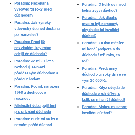
Poradna: Nečekaná
Poradna: O kolik se mi od
výpověď tři roky před
ledna zvýší důchod?
důchodem
Poradna: Jak dlouho
Poradna: Jak vysoký
musím být nemocný,
vdovecký důchod dostanu
abych dostal invalidní
po manželce?
důchod?
Poradna: Práci již
Poradna: Za dva měsíce
nezvládám, kdy mám
mi končí podpora a do
odejít do důchodu?
důchodu čtyři roky, co
Poradna: Je mi 61 let a
teď?
rozhoduji se mezi
Poradna: Předčasný
předčasným důchodem a
důchod o tři roky dříve ve
předdůchodem
výši 20 000 Kč
Poradna: Ročník narození
Poradna: Když odejdu do
1963 a důchodové
důchodu o rok dříve, o
možnosti
kolik se mi sníží důchod?
Minimální doba pojištění
Poradna: Mohou mi sebrat
pro přiznání důchodu
invalidní důchod?
Poradna: Bude mi 66 let a
nemám pořád důchod