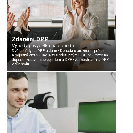
Zdanění DPP
Výhody přivýdělku na dohodu
Dvě brigády na DPP a daně
Dohoda o provedení práce
a pojistný vztah
Jak je to s odstupným u DPP?
Pozor na
dopočet zdravotního pojištění u DPP
Zaměstnání na DPP
v důchodu