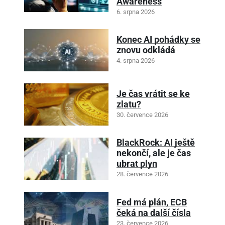
Awareness
6. srpna 2026
Konec AI pohádky se
znovu odkládá
4. srpna 2026
Je čas vrátit se ke
zlatu?
30. července 2026
BlackRock: AI ještě
nekončí, ale je čas
ubrat plyn
28. července 2026
Fed má plán, ECB
čeká na další čísla
23. července 2026