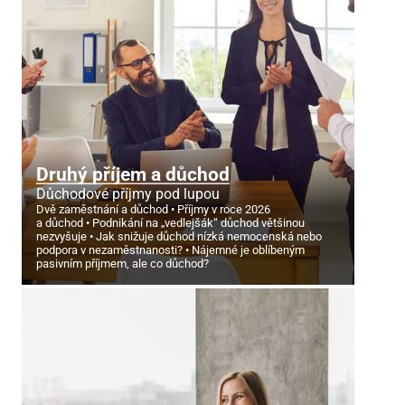
Druhý příjem a důchod
Důchodové příjmy pod lupou
Dvě zaměstnání a důchod
Příjmy v roce 2026
a důchod
Podnikání na „vedlejšák“ důchod většinou
nezvyšuje
Jak snižuje důchod nízká nemocenská nebo
podpora v nezaměstnanosti?
Nájemné je oblíbeným
pasivním příjmem, ale co důchod?