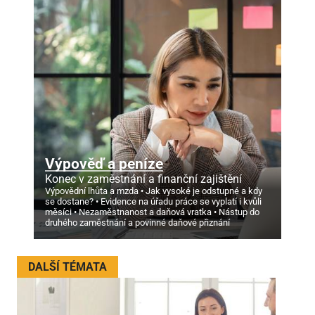
Výpověď a peníze
Konec v zaměstnání a finanční zajištění
Výpovědní lhůta a mzda
Jak vysoké je odstupné a kdy
se dostane?
Evidence na úřadu práce se vyplatí i kvůli
měsíci
Nezaměstnanost a daňová vratka
Nástup do
druhého zaměstnání a povinné daňové přiznání
DALŠÍ TÉMATA