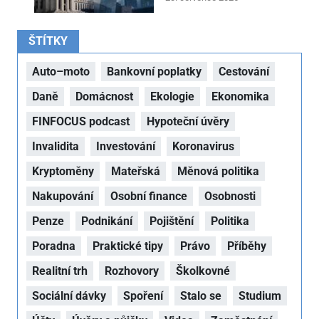
ŠTÍTKY
Auto–moto
Bankovní poplatky
Cestování
Daně
Domácnost
Ekologie
Ekonomika
FINFOCUS podcast
Hypoteční úvěry
Invalidita
Investování
Koronavirus
Kryptoměny
Mateřská
Měnová politika
Nakupování
Osobní finance
Osobnosti
Penze
Podnikání
Pojištění
Politika
Poradna
Praktické tipy
Právo
Příběhy
Realitní trh
Rozhovory
Školkovné
Sociální dávky
Spoření
Stalo se
Studium