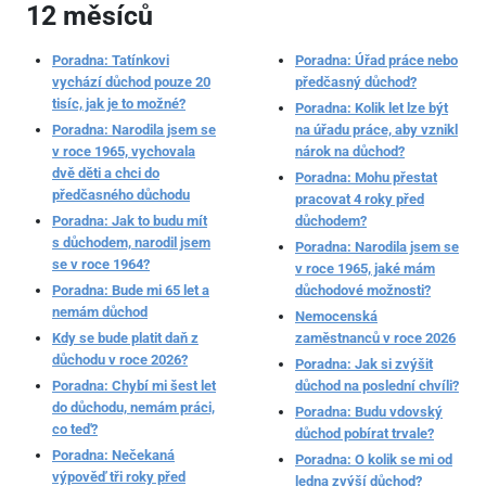
12 měsíců
Poradna: Tatínkovi
Poradna: Úřad práce nebo
vychází důchod pouze 20
předčasný důchod?
tisíc, jak je to možné?
Poradna: Kolik let lze být
Poradna: Narodila jsem se
na úřadu práce, aby vznikl
v roce 1965, vychovala
nárok na důchod?
dvě děti a chci do
Poradna: Mohu přestat
předčasného důchodu
pracovat 4 roky před
Poradna: Jak to budu mít
důchodem?
s důchodem, narodil jsem
Poradna: Narodila jsem se
se v roce 1964?
v roce 1965, jaké mám
Poradna: Bude mi 65 let a
důchodové možnosti?
nemám důchod
Nemocenská
Kdy se bude platit daň z
zaměstnanců v roce 2026
důchodu v roce 2026?
Poradna: Jak si zvýšit
Poradna: Chybí mi šest let
důchod na poslední chvíli?
do důchodu, nemám práci,
Poradna: Budu vdovský
co teď?
důchod pobírat trvale?
Poradna: Nečekaná
Poradna: O kolik se mi od
výpověď tři roky před
ledna zvýší důchod?