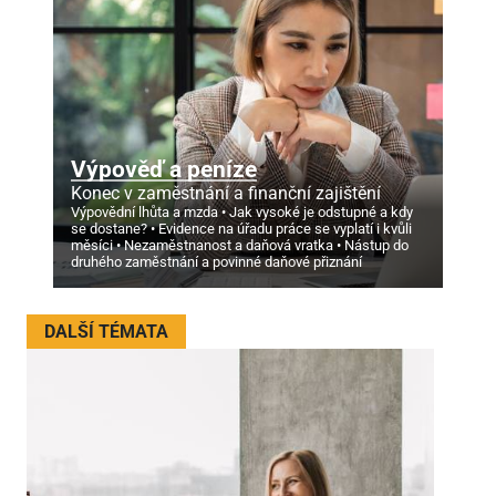
Výpověď a peníze
Konec v zaměstnání a finanční zajištění
Výpovědní lhůta a mzda
Jak vysoké je odstupné a kdy
se dostane?
Evidence na úřadu práce se vyplatí i kvůli
měsíci
Nezaměstnanost a daňová vratka
Nástup do
druhého zaměstnání a povinné daňové přiznání
DALŠÍ TÉMATA