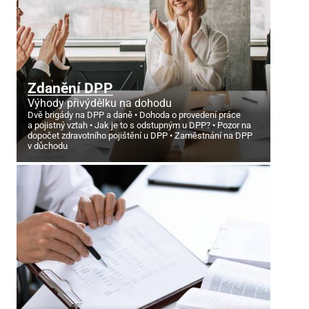
Zdanění DPP
Výhody přivýdělku na dohodu
Dvě brigády na DPP a daně
Dohoda o provedení práce
a pojistný vztah
Jak je to s odstupným u DPP?
Pozor na
dopočet zdravotního pojištění u DPP
Zaměstnání na DPP
v důchodu