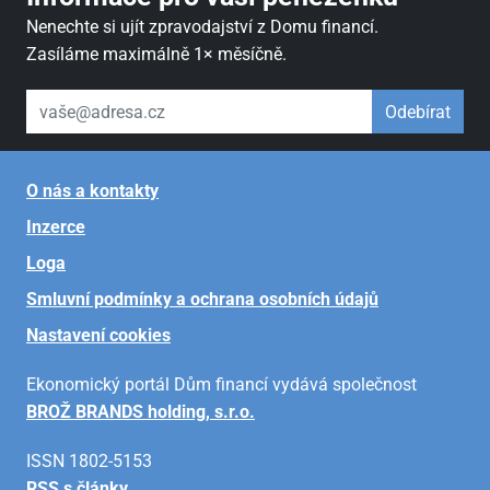
Nenechte si ujít zpravodajství z Domu financí.
Zasíláme maximálně 1× měsíčně.
váš email
Odebírat
O nás a kontakty
Inzerce
Loga
Smluvní podmínky a ochrana osobních údajů
Nastavení cookies
Ekonomický portál Dům financí vydává společnost
BROŽ BRANDS holding, s.r.o.
ISSN 1802-5153
RSS s články