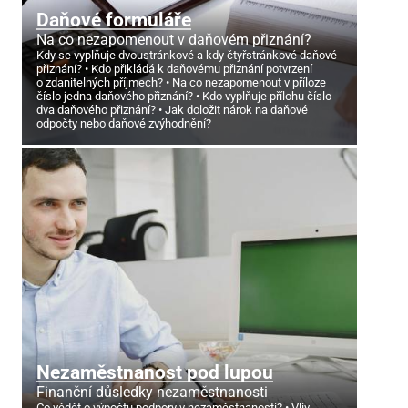
Daňové formuláře
Na co nezapomenout v daňovém přiznání?
Kdy se vyplňuje dvoustránkové a kdy čtyřstránkové daňové
přiznání?
Kdo přikládá k daňovému přiznání potvrzení
o zdanitelných příjmech?
Na co nezapomenout v příloze
číslo jedna daňového přiznání?
Kdo vyplňuje přílohu číslo
dva daňového přiznání?
Jak doložit nárok na daňové
odpočty nebo daňové zvýhodnění?
Nezaměstnanost pod lupou
Finanční důsledky nezaměstnanosti
Co vědět o výpočtu podpory v nezaměstnanosti?
Vliv