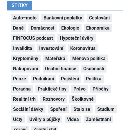
ŠTÍTKY
Auto–moto
Bankovní poplatky
Cestování
Daně
Domácnost
Ekologie
Ekonomika
FINFOCUS podcast
Hypoteční úvěry
Invalidita
Investování
Koronavirus
Kryptoměny
Mateřská
Měnová politika
Nakupování
Osobní finance
Osobnosti
Penze
Podnikání
Pojištění
Politika
Poradna
Praktické tipy
Právo
Příběhy
Realitní trh
Rozhovory
Školkovné
Sociální dávky
Spoření
Stalo se
Studium
Účty
Úvěry a půjčky
Videa
Zaměstnání
Zdraví
Životní styl