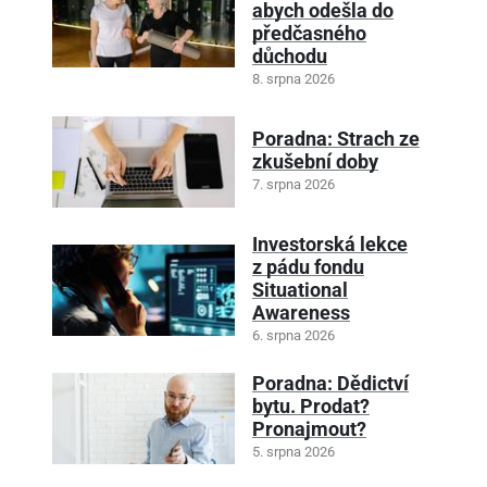
abych odešla do
předčasného
důchodu
8. srpna 2026
Poradna: Strach ze
zkušební doby
7. srpna 2026
Investorská lekce
z pádu fondu
Situational
Awareness
6. srpna 2026
Poradna: Dědictví
bytu. Prodat?
Pronajmout?
5. srpna 2026