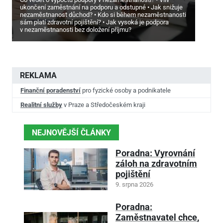
ukončení zaměstnání na podporu a odstupné
Jak snižuje
nezaměstnanost důchod?
Kdo si během nezaměstnanosti
sám platí zdravotní pojištění?
Jak vysoká je podpora
v nezaměstnanosti bez doložení příjmu?
REKLAMA
Finanční poradenství
pro fyzické osoby a podnikatele
Realitní služby
v Praze a Středočeském kraji
NEJNOVĚJŠÍ ČLÁNKY
Poradna: Vyrovnání
záloh na zdravotním
pojištění
9. srpna 2026
Poradna:
Zaměstnavatel chce,