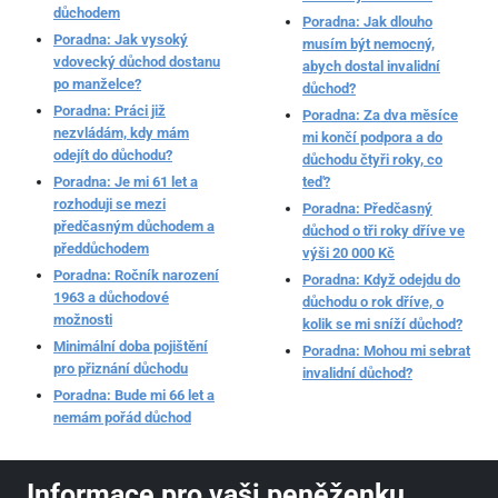
důchodem
Poradna: Jak dlouho
Poradna: Jak vysoký
musím být nemocný,
vdovecký důchod dostanu
abych dostal invalidní
po manželce?
důchod?
Poradna: Práci již
Poradna: Za dva měsíce
nezvládám, kdy mám
mi končí podpora a do
odejít do důchodu?
důchodu čtyři roky, co
Poradna: Je mi 61 let a
teď?
rozhoduji se mezi
Poradna: Předčasný
předčasným důchodem a
důchod o tři roky dříve ve
předdůchodem
výši 20 000 Kč
Poradna: Ročník narození
Poradna: Když odejdu do
1963 a důchodové
důchodu o rok dříve, o
možnosti
kolik se mi sníží důchod?
Minimální doba pojištění
Poradna: Mohou mi sebrat
pro přiznání důchodu
invalidní důchod?
Poradna: Bude mi 66 let a
nemám pořád důchod
Informace pro vaši peněženku