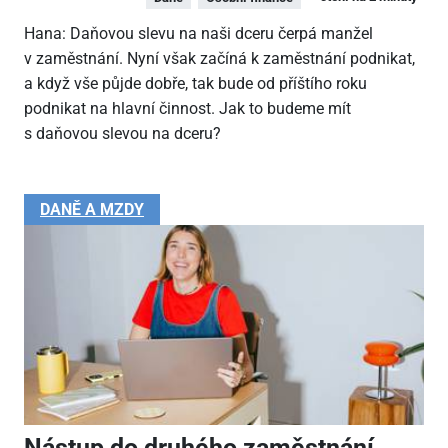
Hana: Daňovou slevu na naši dceru čerpá manžel
v zaměstnání. Nyní však začíná k zaměstnání podnikat,
a když vše půjde dobře, tak bude od příštího roku
podnikat na hlavní činnost. Jak to budeme mít
s daňovou slevou na dceru?
DANĚ A MZDY
Nástup do druhého zaměstnání