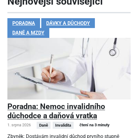
Nejnovější související
PORADNA
DÁVKY A DŮCHODY
DANĚ A MZDY
Poradna: Nemoc invalidního
důchodce a daňová vratka
1. srpna 2026
čtení na 3 minuty
Daně
Invalidita
Zbyněk: Dostávám invalidní důchod prvního stupně