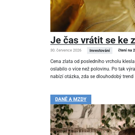
Je čas vrátit se ke 
30. července 2026
čtení na 
Investování
Cena zlata od posledního vrcholu klesla
oslabilo o více než polovinu. Po tak v
nabízí otázka, zda se dlouhodobý trend
DANĚ A MZDY