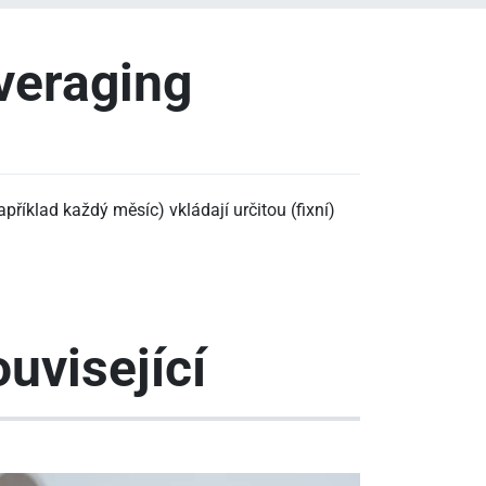
averaging
apříklad každý měsíc) vkládají určitou (fixní)
uvisející