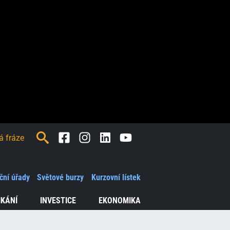
Facebook
Instagram
LinkedIn
Youtube
ční úřady
Světové burzy
Kurzovní lístek
IKÁNÍ
INVESTICE
EKONOMIKA