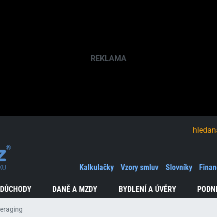
hledaná fráze
Kalkulačky
Vzory smluv
Slovníky
Finan
 DŮCHODY
DANĚ A MZDY
BYDLENÍ A ÚVĚRY
PODN
veraging