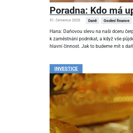
Poradna: Kdo má up
31. července 2026
Daně
Osobní finance
Hana: Daňovou slevu na naši dceru čer
k zaměstnání podnikat, a když vše půjde
hlavní činnost. Jak to budeme mít s da
INVESTICE