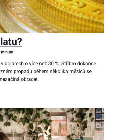
zlatu?
2 minuty
 v dolarech o více než 30 %. Stříbro dokonce
ýrazném propadu během několika měsíců se
 nezačíná obracet.