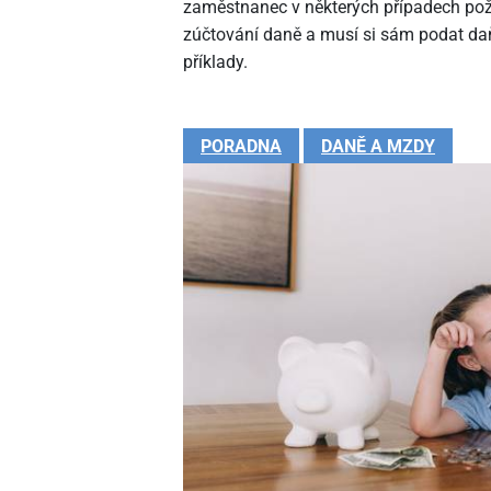
zaměstnanec v některých případech pož
zúčtování daně a musí si sám podat daň
příklady.
PORADNA
DANĚ A MZDY