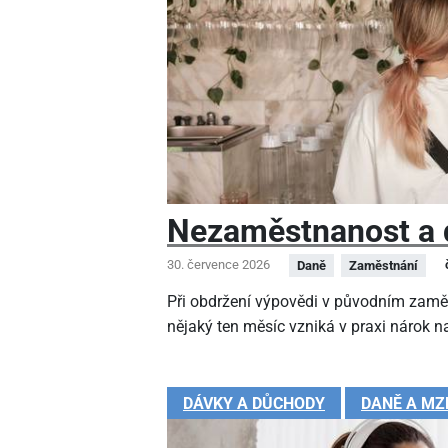
Nezaměstnanost a 
30. července 2026
Daně
Zaměstnání
Při obdržení výpovědi v původním zamě
nějaký ten měsíc vzniká v praxi nárok na
DÁVKY A DŮCHODY
DANĚ A MZ