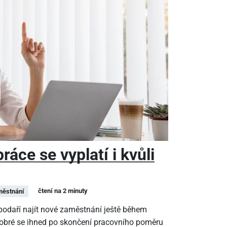
áce se vyplatí i kvůli
čtení na 2 minuty
ěstnání
epodaří najít nové zaměstnání ještě během
dobré se ihned po skončení pracovního poměru