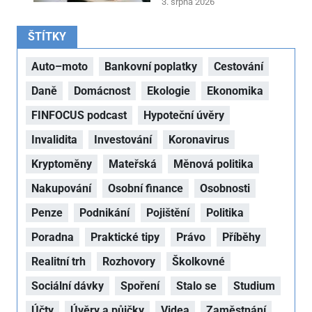
3. srpna 2026
ŠTÍTKY
Auto–moto
Bankovní poplatky
Cestování
Daně
Domácnost
Ekologie
Ekonomika
FINFOCUS podcast
Hypoteční úvěry
Invalidita
Investování
Koronavirus
Kryptoměny
Mateřská
Měnová politika
Nakupování
Osobní finance
Osobnosti
Penze
Podnikání
Pojištění
Politika
Poradna
Praktické tipy
Právo
Příběhy
Realitní trh
Rozhovory
Školkovné
Sociální dávky
Spoření
Stalo se
Studium
Účty
Úvěry a půjčky
Videa
Zaměstnání