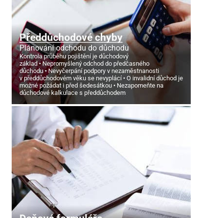
Předdůchodové chyby
Plánování odchodu do důchodu
Kontrola průběhu pojištění je důchodový
základ
Nepromyšlený odchod do předčasného
důchodu
Nevyčerpání podpory v nezaměstnanosti
v předdůchodovém věku se nevyplácí
O invalidní důchod je
možné požádat i před šedesátkou
Nezapomeňte na
důchodové kalkulace s předdůchodem