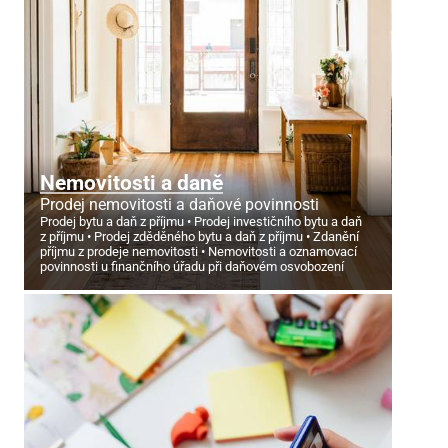
Nemovitosti a daně
Prodej nemovitosti a daňové povinnosti
Prodej bytu a daň z příjmu
Prodej investičního bytu a daň
z příjmu
Prodej zděděného bytu a daň z příjmu
Zdanění
příjmu z prodeje nemovitosti
Nemovitosti a oznamovací
povinnosti u finančního úřadu při daňovém osvobození