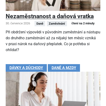
Nezaměstnanost a daňová vratka
30. července 2026
čtení na 2 minuty
Daně
Zaměstnání
Při obdržení výpovědi v původním zaměstnání a nástupu
do druhého zaměstnání až za nějaký ten měsíc vzniká
v praxi nárok na daňový přeplatek. Co je potřeba si
ohlídat?
DÁVKY A DŮCHODY
DANĚ A MZDY