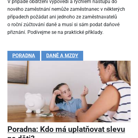
V případě obdržení výpovědi a rychlém nástupu do
nového zaměstnání nemůže zaměstnanec v některých
případech požádat ani jednoho ze zaměstnavatelů
o roční zúčtování daně a musí si sám podat daňové
přiznání. Podívejme se na praktické příklady.
PORADNA
DANĚ A MZDY
Poradna: Kdo má uplatňovat slevu