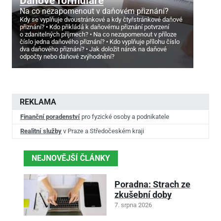
Daňové formuláře
Na co nezapomenout v daňovém přiznání?
Kdy se vyplňuje dvoustránkové a kdy čtyřstránkové daňové
přiznání?
Kdo přikládá k daňovému přiznání potvrzení
o zdanitelných příjmech?
Na co nezapomenout v příloze
číslo jedna daňového přiznání?
Kdo vyplňuje přílohu číslo
dva daňového přiznání?
Jak doložit nárok na daňové
odpočty nebo daňové zvýhodnění?
REKLAMA
Finanční poradenství
pro fyzické osoby a podnikatele
Realitní služby
v Praze a Středočeském kraji
NEJNOVĚJŠÍ ČLÁNKY
Poradna: Strach ze
zkušební doby
7. srpna 2026