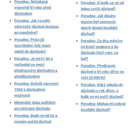
Poradna: Nečekaná
Poradna: O kolik se mi od
výpověď tři roky před
ledna zvýší důchod?
důchodem
Poradna: Jak dlouho
Poradna: Jak vysoký
musím být nemocný,
vdovecký důchod dostanu
abych dostal invalidní
po manželce?
důchod?
Poradna: Práci již
Poradna: Za dva měsíce
nezvládám, kdy mám
mi končí podpora a do
odejít do důchodu?
důchodu čtyři roky, co
Poradna: Je mi 61 let a
teď?
rozhoduji se mezi
Poradna: Předčasný
předčasným důchodem a
důchod o tři roky dříve ve
předdůchodem
výši 20 000 Kč
Poradna: Ročník narození
Poradna: Když odejdu do
1963 a důchodové
důchodu o rok dříve, o
možnosti
kolik se mi sníží důchod?
Minimální doba pojištění
Poradna: Mohou mi sebrat
pro přiznání důchodu
invalidní důchod?
Poradna: Bude mi 66 let a
nemám pořád důchod