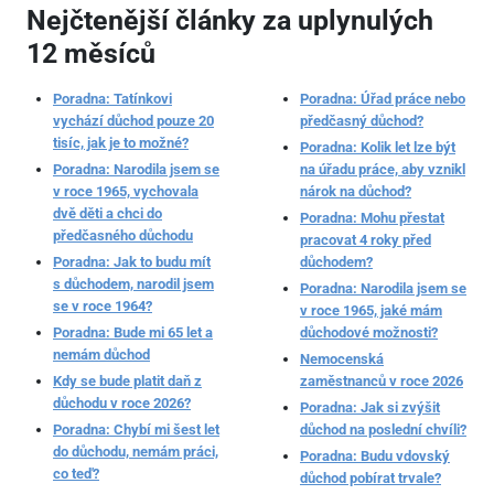
Nejčtenější články za uplynulých
12 měsíců
Poradna: Tatínkovi
Poradna: Úřad práce nebo
vychází důchod pouze 20
předčasný důchod?
tisíc, jak je to možné?
Poradna: Kolik let lze být
Poradna: Narodila jsem se
na úřadu práce, aby vznikl
v roce 1965, vychovala
nárok na důchod?
dvě děti a chci do
Poradna: Mohu přestat
předčasného důchodu
pracovat 4 roky před
Poradna: Jak to budu mít
důchodem?
s důchodem, narodil jsem
Poradna: Narodila jsem se
se v roce 1964?
v roce 1965, jaké mám
Poradna: Bude mi 65 let a
důchodové možnosti?
nemám důchod
Nemocenská
Kdy se bude platit daň z
zaměstnanců v roce 2026
důchodu v roce 2026?
Poradna: Jak si zvýšit
Poradna: Chybí mi šest let
důchod na poslední chvíli?
do důchodu, nemám práci,
Poradna: Budu vdovský
co teď?
důchod pobírat trvale?