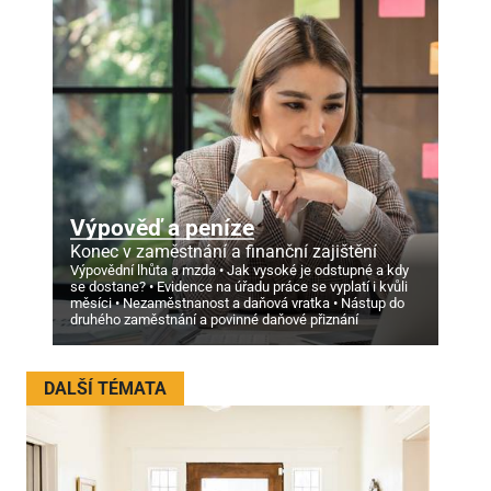
Výpověď a peníze
Konec v zaměstnání a finanční zajištění
Výpovědní lhůta a mzda
Jak vysoké je odstupné a kdy
se dostane?
Evidence na úřadu práce se vyplatí i kvůli
měsíci
Nezaměstnanost a daňová vratka
Nástup do
druhého zaměstnání a povinné daňové přiznání
DALŠÍ TÉMATA