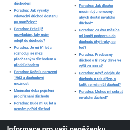
důchodem
Poradna: Jak dlouho
Poradna: Jak vysoký
musím být nemocný,
vdovecký důchod dostanu
abych dostal invalidní
po manželce?
důchod?
Poradna: Práci již
Poradna: Za dva měsíce
nezvládám, kdy mám
mi končí podpora a do
odejít do důchodu?
důchodu čtyři roky, co
Poradna: Je mi 61 let a
teď?
rozhoduji se mezi
Poradna: Předčasný
předčasným důchodem a
důchod o tři roky dříve ve
předdůchodem
výši 20 000 Kč
Poradna: Ročník narození
Poradna: Když odejdu do
1963 a důchodové
důchodu o rok dříve, o
možnosti
kolik se mi sníží důchod?
Minimální doba pojištění
Poradna: Mohou mi sebrat
pro přiznání důchodu
invalidní důchod?
Poradna: Bude mi 66 let a
nemám pořád důchod
Informace pro vaši peněženku