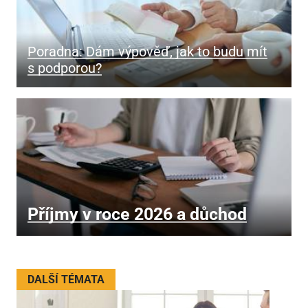
Poradna: Dám výpověď, jak to budu mít
s podporou?
Příjmy v roce 2026 a důchod
DALŠÍ TÉMATA