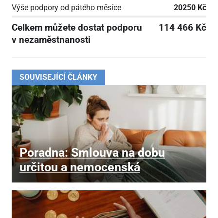
Výše podpory od pátého měsíce
20250 Kč
Celkem můžete dostat podporu
114 466 Kč
v nezaměstnanosti
SOUVISEJÍCÍ ČLÁNKY
Poradna: Smlouva na dobu
určitou a nemocenská