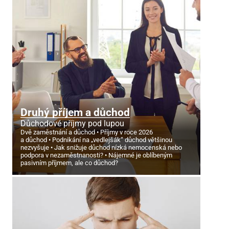
Druhý příjem a důchod
Důchodové příjmy pod lupou
Dvě zaměstnání a důchod
Příjmy v roce 2026
a důchod
Podnikání na „vedlejšák“ důchod většinou
nezvyšuje
Jak snižuje důchod nízká nemocenská nebo
podpora v nezaměstnanosti?
Nájemné je oblíbeným
pasivním příjmem, ale co důchod?