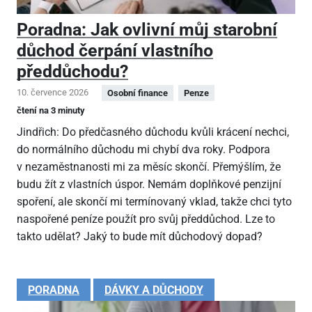
Poradna: Jak ovlivní můj starobní
důchod čerpání vlastního
předdůchodu?
10. července 2026
Osobní finance
Penze
čtení na 3 minuty
Jindřich: Do předčasného důchodu kvůli krácení nechci,
do normálního důchodu mi chybí dva roky. Podpora
v nezaměstnanosti mi za měsíc skončí. Přemýšlím, že
budu žít z vlastních úspor. Nemám doplňkové penzijní
spoření, ale skončí mi termínovaný vklad, takže chci tyto
naspořené peníze použít pro svůj předdůchod. Lze to
takto udělat? Jaký to bude mít důchodový dopad?
PORADNA
DÁVKY A DŮCHODY