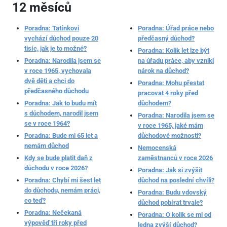
12 měsíců
Poradna: Tatínkovi
Poradna: Úřad práce nebo
vychází důchod pouze 20
předčasný důchod?
tisíc, jak je to možné?
Poradna: Kolik let lze být
Poradna: Narodila jsem se
na úřadu práce, aby vznikl
v roce 1965, vychovala
nárok na důchod?
dvě děti a chci do
Poradna: Mohu přestat
předčasného důchodu
pracovat 4 roky před
Poradna: Jak to budu mít
důchodem?
s důchodem, narodil jsem
Poradna: Narodila jsem se
se v roce 1964?
v roce 1965, jaké mám
Poradna: Bude mi 65 let a
důchodové možnosti?
nemám důchod
Nemocenská
Kdy se bude platit daň z
zaměstnanců v roce 2026
důchodu v roce 2026?
Poradna: Jak si zvýšit
Poradna: Chybí mi šest let
důchod na poslední chvíli?
do důchodu, nemám práci,
Poradna: Budu vdovský
co teď?
důchod pobírat trvale?
Poradna: Nečekaná
Poradna: O kolik se mi od
výpověď tři roky před
ledna zvýší důchod?