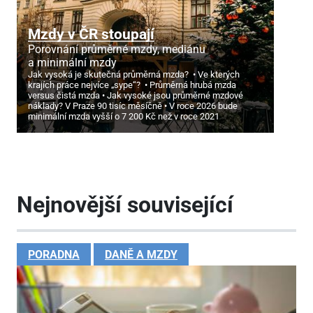
Mzdy v ČR stoupají
Porovnání průměrné mzdy, mediánu
a minimální mzdy
Jak vysoká je skutečná průměrná mzda?
Ve kterých
krajích práce nejvíce „sype“?
Průměrná hrubá mzda
versus čistá mzda
Jak vysoké jsou průměrné mzdové
náklady? V Praze 90 tisíc měsíčně
V roce 2026 bude
minimální mzda vyšší o 7
200 Kč než v roce 2021
Nejnovější související
PORADNA
DANĚ A MZDY