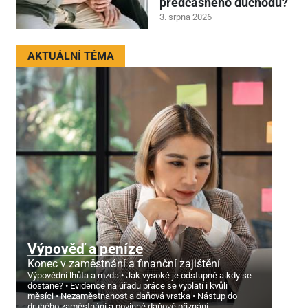
předčasného důchodu?
3. srpna 2026
AKTUÁLNÍ TÉMA
Výpověď a peníze
Konec v zaměstnání a finanční zajištění
Výpovědní lhůta a mzda
Jak vysoké je odstupné a kdy se
dostane?
Evidence na úřadu práce se vyplatí i kvůli
měsíci
Nezaměstnanost a daňová vratka
Nástup do
druhého zaměstnání a povinné daňové přiznání