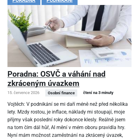
PORADNA
PODNIKÁNÍ
Poradna: OSVČ a váhání nad
zkráceným úvazkem
15. července 2026
čtení na 3 minuty
Osobní finance
Vojtěch: V podnikání se mi daří méně než před několika
lety. Mzdy rostou, je inflace, náklady mi stoupají, moje
příjmy však poslední roky dokonce klesly. Reálně jsem
na tom čím dál hůř, AI mění v mém oboru pravidla hry.
Nyní mám možnost zaměstnání na zkrácený úvazek,