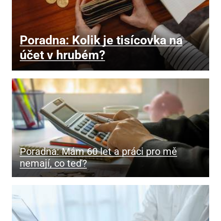
Poradna: Kolik je tisícovka na
účet v hrubém?
Poradna: Mám 60 let a práci pro mě
nemají, co teď?