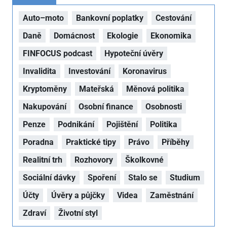
Auto–moto
Bankovní poplatky
Cestování
Daně
Domácnost
Ekologie
Ekonomika
FINFOCUS podcast
Hypoteční úvěry
Invalidita
Investování
Koronavirus
Kryptoměny
Mateřská
Měnová politika
Nakupování
Osobní finance
Osobnosti
Penze
Podnikání
Pojištění
Politika
Poradna
Praktické tipy
Právo
Příběhy
Realitní trh
Rozhovory
Školkovné
Sociální dávky
Spoření
Stalo se
Studium
Účty
Úvěry a půjčky
Videa
Zaměstnání
Zdraví
Životní styl