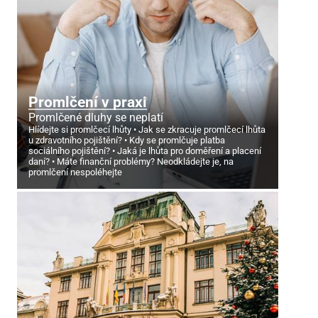
Promlčení v praxi
Promlčené dluhy se neplatí
Hlídejte si promlčecí lhůty
Jak se zkracuje promlčecí lhůta
u zdravotního pojištění?
Kdy se promlčuje platba
sociálního pojištění?
Jaká je lhůta pro doměření a placení
daní?
Máte finanční problémy? Neodkládejte je, na
promlčení nespoléhejte