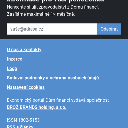
Nenechte si ujít zpravodajství z Domu financí.
Zasíláme maximálně 1× měsíčně.
váš email
Odebírat
O nás a kontakty
Inzerce
Loga
Smluvní podmínky a ochrana osobních údajů
Nastavení cookies
Ekonomický portál Dům financí vydává společnost
BROŽ BRANDS holding, s.r.o.
ISSN 1802-5153
RSS s články