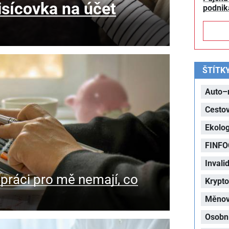
tisícovka na účet
podnik
ŠTÍTK
Auto–
Cesto
Ekolog
FINFO
Invalid
práci pro mě nemají, co
Krypt
Měnová
Osobní