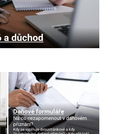
6 a důchod
Daňové formuláře
Na co nezapomenout v daňovém
přiznání?
Kdy se vyplňuje dvoustránkové a kdy
čtyřstránkové daňové přiznání?
Kdo přikládá