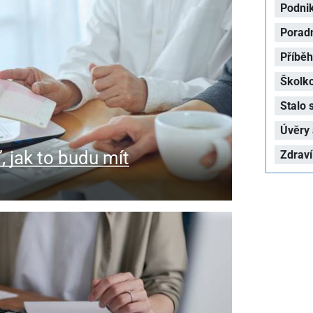
Podni
Porad
Příbě
Školk
Stalo 
Úvěry 
 jak to budu mít
Zdraví