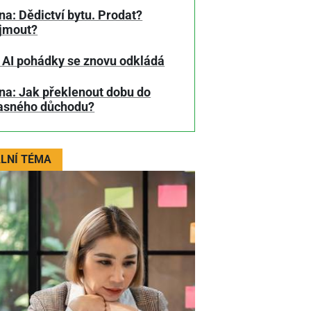
a: Dědictví bytu. Prodat?
jmout?
 AI pohádky se znovu odkládá
na: Jak překlenout dobu do
asného důchodu?
LNÍ TÉMA