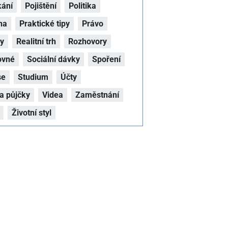
kání
Pojištění
Politika
na
Praktické tipy
Právo
hy
Realitní trh
Rozhovory
ovné
Sociální dávky
Spoření
se
Studium
Účty
a půjčky
Videa
Zaměstnání
Životní styl