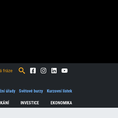
Facebook
Instagram
LinkedIn
Youtube
ční úřady
Světové burzy
Kurzovní lístek
IKÁNÍ
INVESTICE
EKONOMIKA