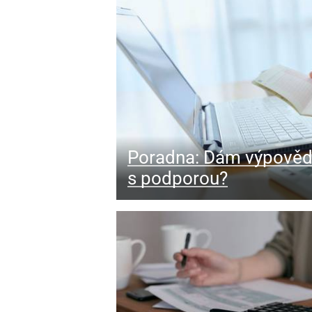
Poradna: Dám výpověď,
s podporou?