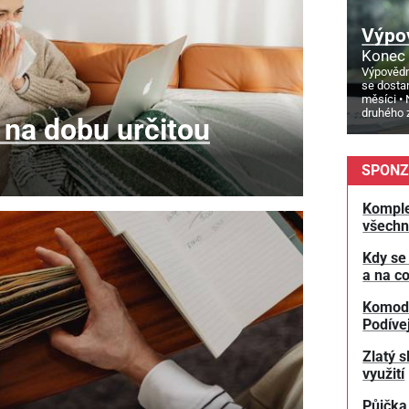
Výpo
Konec 
Výpovědn
se dosta
měsíci
druhého 
na dobu určitou
SPONZ
Komple
všechn
Kdy se
a na co
Komodit
Podívej
Zlatý s
využití
Půjčka