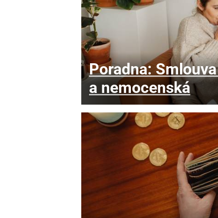
Poradna: Smlouva 
a nemocenská