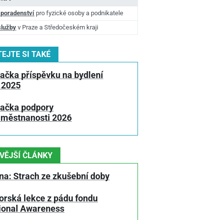
 poradenství
pro fyzické osoby a podnikatele
služby
v Praze a Středočeském kraji
EJTE SI TAKÉ
ačka příspěvku na bydlení
 2025
lačka podpory
aměstnanosti 2026
VĚJŠÍ ČLÁNKY
na: Strach ze zkušební doby
orská lekce z pádu fondu
tional Awareness