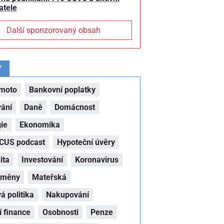
atele
Další sponzorovaný obsah
Y
moto
Bankovní poplatky
vání
Daně
Domácnost
ie
Ekonomika
CUS podcast
Hypoteční úvěry
ita
Investování
Koronavirus
oměny
Mateřská
 politika
Nakupování
 finance
Osobnosti
Penze