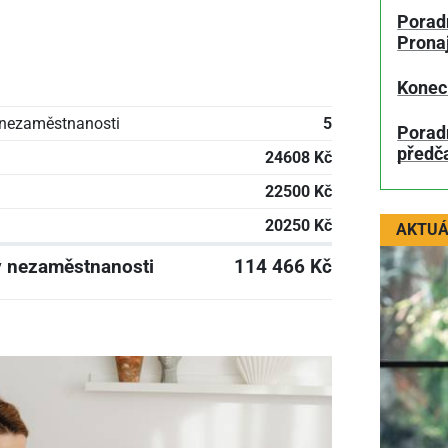
Poradn
Prona
Konec
 nezaměstnanosti
5
Porad
předč
i
24608 Kč
22500 Kč
20250 Kč
AKTUÁ
v nezaměstnanosti
114 466 Kč