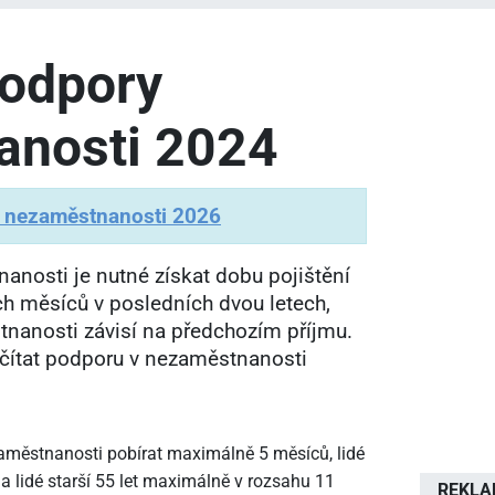
podpory
anosti 2024
v nezaměstnanosti 2026
anosti je nutné získat dobu pojištění
ch měsíců v posledních dvou letech,
nanosti závisí na předchozím příjmu.
očítat podporu v nezaměstnanosti
městnanosti pobírat maximálně 5 měsíců, lidé
 a lidé starší 55 let maximálně v rozsahu 11
REKL