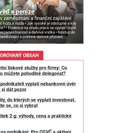
věď a peníze
v zaměstnání a finanční zajištění
í lhůta a mzda
Jak vysoké je odstupné a kdy
ne?
Evidence na úřadu práce se vyplatí i kvůli
Nezaměstnanost a daňová vratka
Nástup do
zaměstnání a povinné daňové přiznání
OROVANÝ OBSAH
tní tiskové služby pro firmy: Co
o můžete pohodlně delegovat?
 podnikateli vyplatí nebankovní úvěr
 si dát pozor
y, do kterých se vyplatí investovat.
te se, co si vybrat
litek 2 g: výhody, cena a praktické
 na podnikání: Pro OSVČ a aktivní