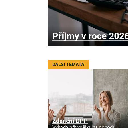
Příjmy v roce 202
DALŠÍ TÉMATA
Zdanění DPP
Výhody přivýdělku na dohodu