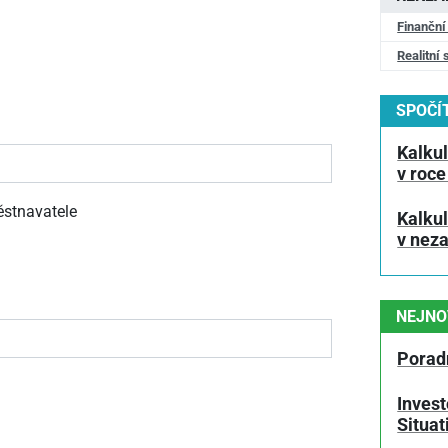
Finanční
Realitní 
SPOČÍT
Kalkul
v roce
stnavatele
Kalku
v nez
NEJNO
Porad
Invest
Situa