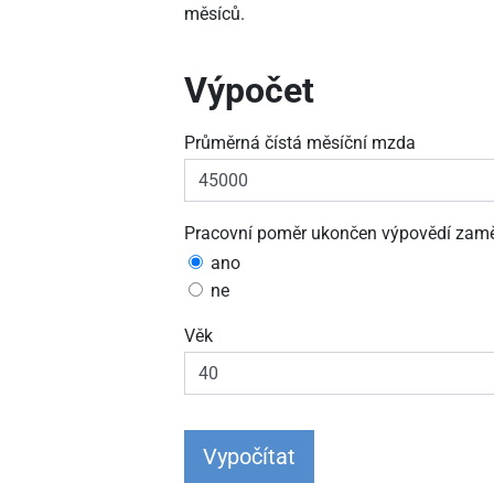
měsíců.
Výpočet
Průměrná čístá měsíční mzda
Pracovní poměr ukončen výpovědí zamě
ano
ne
Věk
Vypočítat