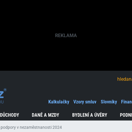
hledaná fráze
Kalkulačky
Vzory smluv
Slovníky
Finan
 DŮCHODY
DANĚ A MZDY
BYDLENÍ A ÚVĚRY
PODN
 podpory v nezaměstnanosti 2024