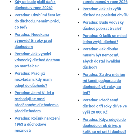
Kdy se bude platit daň z
zaměstnanců v roce 2026
důchodu v roce 2026?
Poradna: Jak si zvýšit
Poradna: Chybí mi šest let
důchod na poslední chvíli?
do důchodu, nemám práci,
Poradna: Budu vdovský
co teď?
důchod pobírat trvale?
Poradna: Nečekaná
Poradna: O kolik se mi od
výpověď tři roky před
ledna zvýší důchod?
důchodem
Poradna: Jak dlouho
Poradna: Jak vysoký
musím být nemocný,
vdovecký důchod dostanu
abych dostal invalidní
po manželce?
důchod?
Poradna: Práci již
Poradna: Za dva měsíce
nezvládám, kdy mám
mi končí podpora a do
odejít do důchodu?
důchodu čtyři roky, co
Poradna: Je mi 61 let a
teď?
rozhoduji se mezi
Poradna: Předčasný
předčasným důchodem a
důchod o tři roky dříve ve
předdůchodem
výši 20 000 Kč
Poradna: Ročník narození
Poradna: Když odejdu do
1963 a důchodové
důchodu o rok dříve, o
možnosti
kolik se mi sníží důchod?