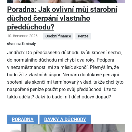
Poradna: Jak ovlivní můj starobní
důchod čerpání vlastního
předdůchodu?
10. července 2026
Osobní finance
Penze
čtení na 3 minuty
Jindřich: Do předčasného důchodu kvůli krácení nechci,
do normálního důchodu mi chybí dva roky. Podpora
v nezaměstnanosti mi za měsíc skončí. Přemýšlím, že
budu žít z vlastních úspor. Nemám doplňkové penzijní
spoření, ale skončí mi termínovaný vklad, takže chci tyto
naspořené peníze použít pro svůj předdůchod. Lze to
takto udělat? Jaký to bude mít důchodový dopad?
PORADNA
DÁVKY A DŮCHODY