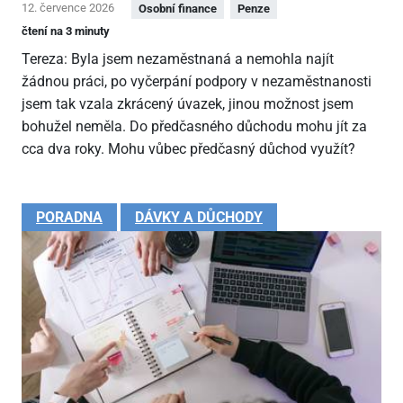
12. července 2026
Osobní finance
Penze
čtení na 3 minuty
Tereza: Byla jsem nezaměstnaná a nemohla najít
žádnou práci, po vyčerpání podpory v nezaměstnanosti
jsem tak vzala zkrácený úvazek, jinou možnost jsem
bohužel neměla. Do předčasného důchodu mohu jít za
cca dva roky. Mohu vůbec předčasný důchod využít?
PORADNA
DÁVKY A DŮCHODY