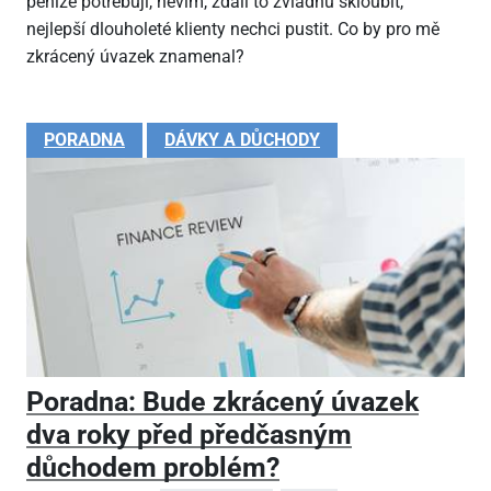
peníze potřebuji, nevím, zdali to zvládnu skloubit,
nejlepší dlouholeté klienty nechci pustit. Co by pro mě
zkrácený úvazek znamenal?
PORADNA
DÁVKY A DŮCHODY
Poradna: Bude zkrácený úvazek
dva roky před předčasným
důchodem problém?