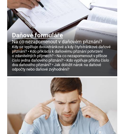
Daňové formuláře
Na co nezapomenout v daňovém přiznání?
Kdy se vyplňuje dvoustránkové a kdy čtyřstránkové daňové
přiznání?
Kdo přikládá k daňovému přiznání potvrzení
o zdanitelných příjmech?
Na co nezapomenout v příloze
číslo jedna daňového přiznání?
Kdo vyplňuje přílohu číslo
dva daňového přiznání?
Jak doložit nárok na daňové
odpočty nebo daňové zvýhodnění?