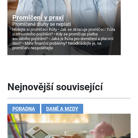
Promlčení v praxi
Promlčené dluhy se neplatí
Hlídejte si promlčecí lhůty
Jak se zkracuje promlčecí lhůta
u zdravotního pojištění?
Kdy se promlčuje platba
sociálního pojištění?
Jaká je lhůta pro doměření a placení
daní?
Máte finanční problémy? Neodkládejte je, na
promlčení nespoléhejte
Nejnovější související
PORADNA
DANĚ A MZDY