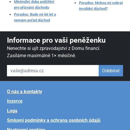
Minimální doba pojištění
Poradna: Mohou mi sebrat
pro přiznání důchodu
invalidní důchod?
Poradna: Bude mi 66 let a
nemám pořád důchod
Informace pro vaši peněženku
Nenechte si ujít zpravodajství z Domu financí.
Zasíláme maximálně 1× měsíčně.
váš email
Odebírat
O nás a kontakty
Inzerce
Loga
Smluvní podmínky a ochrana osobních údajů
Nastavení cookies