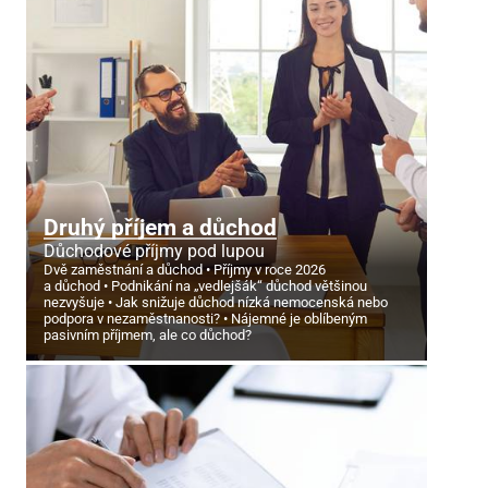
Druhý příjem a důchod
Důchodové příjmy pod lupou
Dvě zaměstnání a důchod
Příjmy v roce 2026
a důchod
Podnikání na „vedlejšák“ důchod většinou
nezvyšuje
Jak snižuje důchod nízká nemocenská nebo
podpora v nezaměstnanosti?
Nájemné je oblíbeným
pasivním příjmem, ale co důchod?