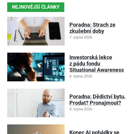
NEJNOVĚJŠÍ ČLÁNKY
Poradna: Strach ze
zkušební doby
7. srpna 2026
Investorská lekce
z pádu fondu
Situational Awareness
6. srpna 2026
Poradna: Dědictví bytu.
Prodat? Pronajmout?
5. srpna 2026
Konec AI pohádky se