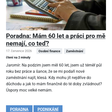
Poradna: Mám 60 let a práci pro mě
nemají, co teď?
17. července 2026
Osobní finance
Zaměstnání
čtení na 2 minuty
Jaromír: Na podzim jsem měl 60 let, jsem už téměř půl
roku bez práce a šance, že se mi podaří nové
zaměstnání najít, klesá. Kdy mohu jít nejdříve do
důchodu a jak to mám finančně do té doby zvládnout?
Úspory moc velké nemám.
PORADNA
PODNIKÁNÍ