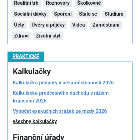
Realitní trh
Rozhovory
Školkovné
Sociální dávky
Spoření
Stalo se
Studium
Účty
Úvěry a půjčky
Videa
Zaměstnání
Zdraví
Životní styl
PRAKTICKÉ
Kalkulačky
Kalkulačka podpory v nezaměstnanosti 2026
Kalkulačka předčasného důchodu s nižším
krácením 2026
Výpočet exekučních srážek ze mzdy 2026
všechny kalkulačky
Finanční úřady