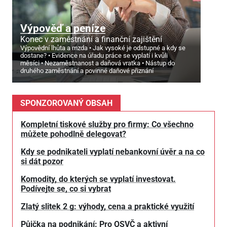
Výpověď a peníze
Konec v zaměstnání a finanční zajištění
Výpovědní lhůta a mzda
Jak vysoké je odstupné a kdy se
dostane?
Evidence na úřadu práce se vyplatí i kvůli
měsíci
Nezaměstnanost a daňová vratka
Nástup do
druhého zaměstnání a povinné daňové přiznání
SPONZOROVANÝ OBSAH
Kompletní tiskové služby pro firmy: Co všechno
můžete pohodlně delegovat?
Kdy se podnikateli vyplatí nebankovní úvěr a na co
si dát pozor
Komodity, do kterých se vyplatí investovat.
Podívejte se, co si vybrat
Zlatý slitek 2 g: výhody, cena a praktické využití
Půjčka na podnikání: Pro OSVČ a aktivní