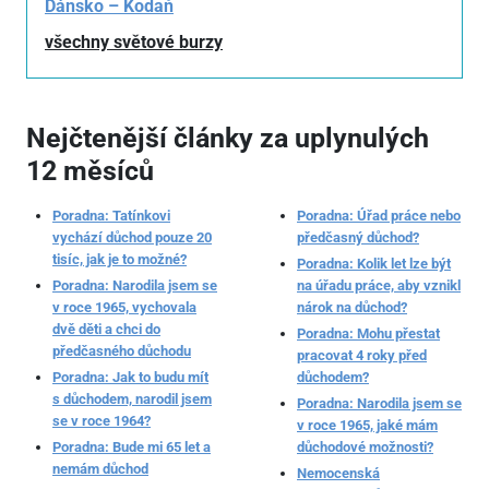
Dánsko – Kodaň
všechny světové burzy
Nejčtenější články za uplynulých
12 měsíců
Poradna: Tatínkovi
Poradna: Úřad práce nebo
vychází důchod pouze 20
předčasný důchod?
tisíc, jak je to možné?
Poradna: Kolik let lze být
Poradna: Narodila jsem se
na úřadu práce, aby vznikl
v roce 1965, vychovala
nárok na důchod?
dvě děti a chci do
Poradna: Mohu přestat
předčasného důchodu
pracovat 4 roky před
Poradna: Jak to budu mít
důchodem?
s důchodem, narodil jsem
Poradna: Narodila jsem se
se v roce 1964?
v roce 1965, jaké mám
Poradna: Bude mi 65 let a
důchodové možnosti?
nemám důchod
Nemocenská