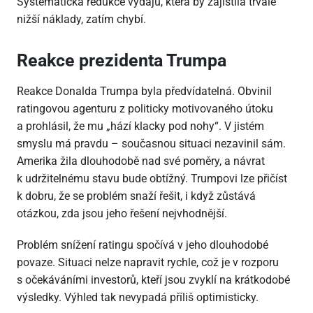
Systematická redukce výdajů, která by zajistila trvale
nižší náklady, zatím chybí.
Reakce prezidenta Trumpa
Reakce Donalda Trumpa byla předvídatelná. Obvinil
ratingovou agenturu z politicky motivovaného útoku
a prohlásil, že mu „hází klacky pod nohy“. V jistém
smyslu má pravdu – současnou situaci nezavinil sám.
Amerika žila dlouhodobě nad své poměry, a návrat
k udržitelnému stavu bude obtížný. Trumpovi lze přičíst
k dobru, že se problém snaží řešit, i když zůstává
otázkou, zda jsou jeho řešení nejvhodnější.
Problém snížení ratingu spočívá v jeho dlouhodobé
povaze. Situaci nelze napravit rychle, což je v rozporu
s očekáváními investorů, kteří jsou zvyklí na krátkodobé
výsledky. Výhled tak nevypadá příliš optimisticky.