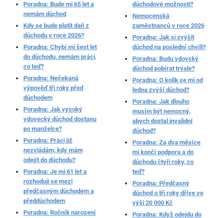
Poradna: Bude mi 65 let a
důchodové možnosti?
nemám důchod
Nemocenská
Kdy se bude platit daň z
zaměstnanců v roce 2026
důchodu v roce 2026?
Poradna: Jak si zvýšit
Poradna: Chybí mi šest let
důchod na poslední chvíli?
do důchodu, nemám práci,
Poradna: Budu vdovský
co teď?
důchod pobírat trvale?
Poradna: Nečekaná
Poradna: O kolik se mi od
výpověď tři roky před
ledna zvýší důchod?
důchodem
Poradna: Jak dlouho
Poradna: Jak vysoký
musím být nemocný,
vdovecký důchod dostanu
abych dostal invalidní
po manželce?
důchod?
Poradna: Práci již
Poradna: Za dva měsíce
nezvládám, kdy mám
mi končí podpora a do
odejít do důchodu?
důchodu čtyři roky, co
Poradna: Je mi 61 let a
teď?
rozhoduji se mezi
Poradna: Předčasný
předčasným důchodem a
důchod o tři roky dříve ve
předdůchodem
výši 20 000 Kč
Poradna: Ročník narození
Poradna: Když odejdu do