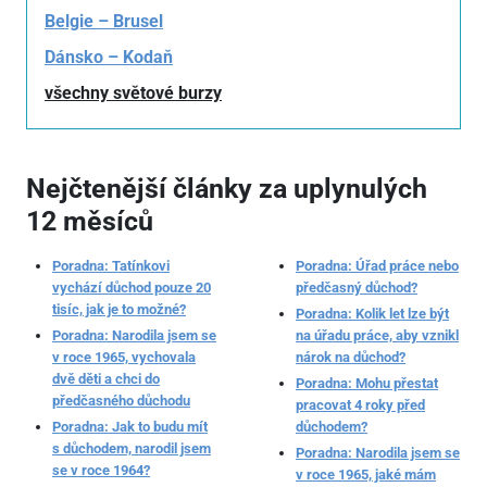
Belgie – Brusel
Dánsko – Kodaň
všechny světové burzy
Nejčtenější články za uplynulých
12 měsíců
Poradna: Tatínkovi
Poradna: Úřad práce nebo
vychází důchod pouze 20
předčasný důchod?
tisíc, jak je to možné?
Poradna: Kolik let lze být
Poradna: Narodila jsem se
na úřadu práce, aby vznikl
v roce 1965, vychovala
nárok na důchod?
dvě děti a chci do
Poradna: Mohu přestat
předčasného důchodu
pracovat 4 roky před
Poradna: Jak to budu mít
důchodem?
s důchodem, narodil jsem
Poradna: Narodila jsem se
se v roce 1964?
v roce 1965, jaké mám