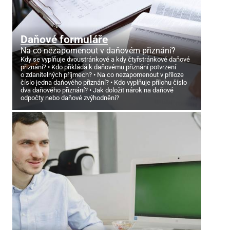
Daňové formuláře
Na co nezapomenout v daňovém přiznání?
Kdy se vyplňuje dvoustránkové a kdy čtyřstránkové daňové
přiznání?
Kdo přikládá k daňovému přiznání potvrzení
o zdanitelných příjmech?
Na co nezapomenout v příloze
číslo jedna daňového přiznání?
Kdo vyplňuje přílohu číslo
dva daňového přiznání?
Jak doložit nárok na daňové
odpočty nebo daňové zvýhodnění?