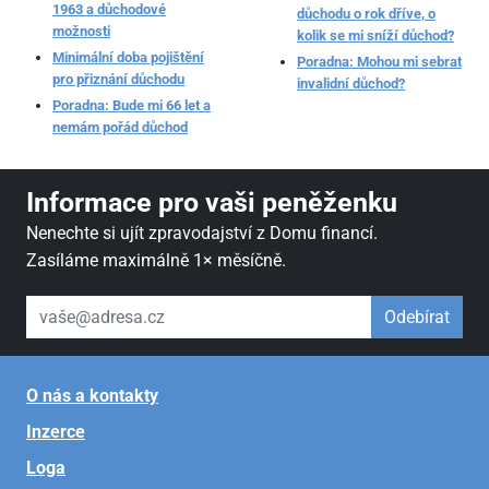
1963 a důchodové
důchodu o rok dříve, o
možnosti
kolik se mi sníží důchod?
Minimální doba pojištění
Poradna: Mohou mi sebrat
pro přiznání důchodu
invalidní důchod?
Poradna: Bude mi 66 let a
nemám pořád důchod
Informace pro vaši peněženku
Nenechte si ujít zpravodajství z Domu financí.
Zasíláme maximálně 1× měsíčně.
váš email
Odebírat
O nás a kontakty
Inzerce
Loga