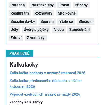
Poradna
Praktické tipy
Právo
Příběhy
Realitní trh
Rozhovory
Školkovné
Sociální dávky
Spoření
Stalo se
Studium
Účty
Úvěry a půjčky
Videa
Zaměstnání
Zdraví
Životní styl
PRAKTICKÉ
Kalkulačky
Kalkulačka podpory v nezaměstnanosti 2026
Kalkulačka předčasného důchodu s nižším
krácením 2026
Výpočet exekučních srážek ze mzdy 2026
všechny kalkulačky