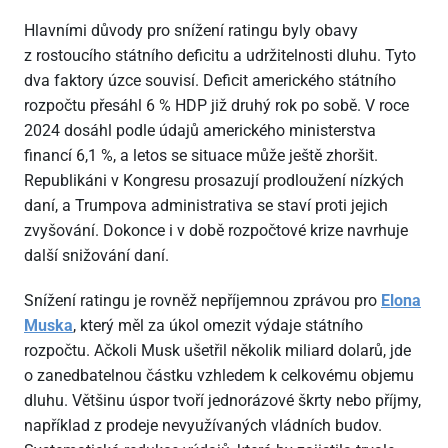
Hlavními důvody pro snížení ratingu byly obavy
z rostoucího státního deficitu a udržitelnosti dluhu. Tyto
dva faktory úzce souvisí. Deficit amerického státního
rozpočtu přesáhl 6 % HDP již druhý rok po sobě. V roce
2024 dosáhl podle údajů amerického ministerstva
financí 6,1 %, a letos se situace může ještě zhoršit.
Republikáni v Kongresu prosazují prodloužení nízkých
daní, a Trumpova administrativa se staví proti jejich
zvyšování. Dokonce i v době rozpočtové krize navrhuje
další snižování daní.
Snížení ratingu je rovněž nepříjemnou zprávou pro
Elona
Muska
, který měl za úkol omezit výdaje státního
rozpočtu. Ačkoli Musk ušetřil několik miliard dolarů, jde
o zanedbatelnou částku vzhledem k celkovému objemu
dluhu. Většinu úspor tvoří jednorázové škrty nebo příjmy,
například z prodeje nevyužívaných vládních budov.