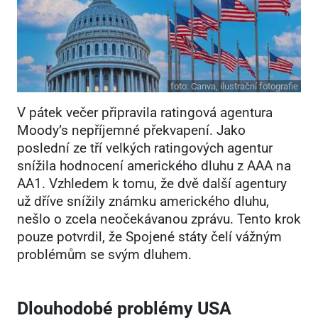
foto:
Canva, ilustrační fotografie
V pátek večer připravila ratingová agentura
Moody’s nepříjemné překvapení. Jako
poslední ze tří velkých ratingových agentur
snížila hodnocení amerického dluhu z AAA na
AA1. Vzhledem k tomu, že dvě další agentury
už dříve snížily známku amerického dluhu,
nešlo o zcela neočekávanou zprávu. Tento krok
pouze potvrdil, že Spojené státy čelí vážným
problémům se svým dluhem.
Dlouhodobé problémy USA