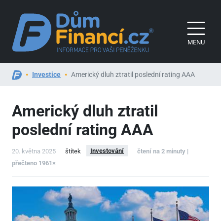
MENU
Investice
Americký dluh ztratil poslední rating AAA
Americký dluh ztratil
poslední rating AAA
Investování
20. května 2025
štítek
čtení na 2 minuty |
přečteno 1961×