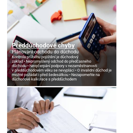
Předdůchodové chyby
Plánování odchodu do důchodu
Kontrola průběhu pojištění je důchodový
základ
Nepromyšlený odchod do předčasného
důchodu
Nevyčerpání podpory v nezaměstnanosti
v předdůchodovém věku se nevyplácí
O invalidní důchod je
možné požádat i před šedesátkou
Nezapomeňte na
důchodové kalkulace s předdůchodem