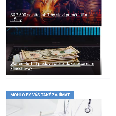
S&P 500 se otřepal: Trhy slaví příměří USA
a Číny
Warren Buffett předává otěže: Jaké lekce nám
zanechává?
MOHLO BY VÁS TAKÉ ZAJÍMAT