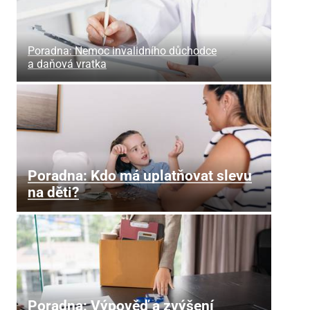
Poradna: Nemoc invalidního důchodce
a daňová vratka
Poradna: Kdo má uplatňovat slevu
na děti?
Poradna: Výpověď a zvýšení