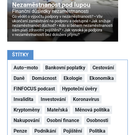
Nezaměstnanost pod lupou
Finanční důsledky nezaměstnanosti
Co vědět o výpočtu podpory v nezaměstnanosti?
Vliv
ukončení zaměstnání na podporu a odstupné
Jak snižuje
nezaměstnanost důchod?
Kdo si během nezaměstnanosti
sám platí zdravotní pojištění?
Jak vysoká je podpora
v nezaměstnanosti bez doložení příjmu?
ŠTÍTKY
Auto–moto
Bankovní poplatky
Cestování
Daně
Domácnost
Ekologie
Ekonomika
FINFOCUS podcast
Hypoteční úvěry
Invalidita
Investování
Koronavirus
Kryptoměny
Mateřská
Měnová politika
Nakupování
Osobní finance
Osobnosti
Penze
Podnikání
Pojištění
Politika