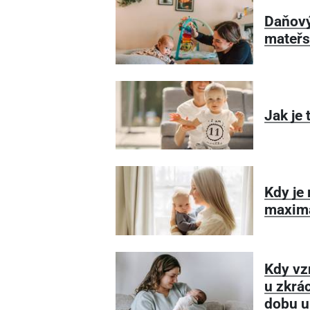
Daňový
mateř
Jak je 
Kdy je 
maximá
Kdy vz
u zkrá
dobu u