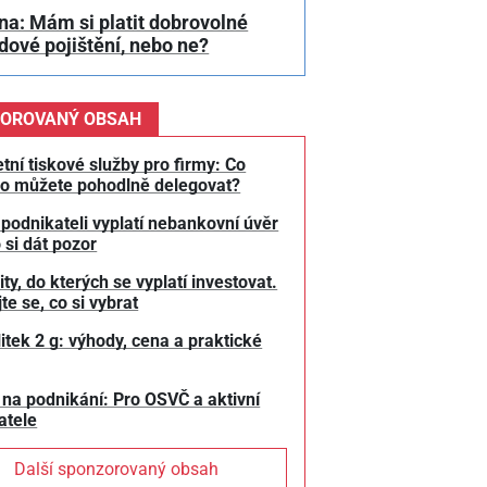
a: Mám si platit dobrovolné
ové pojištění, nebo ne?
OROVANÝ OBSAH
tní tiskové služby pro firmy: Co
o můžete pohodlně delegovat?
 podnikateli vyplatí nebankovní úvěr
 si dát pozor
y, do kterých se vyplatí investovat.
te se, co si vybrat
litek 2 g: výhody, cena a praktické
 na podnikání: Pro OSVČ a aktivní
atele
Další sponzorovaný obsah