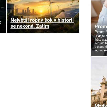
Největší ropný šok v historii
e
se nekoná. Zatím
Proml
Promlč
Hlídejte 
lhůta u z
sociálníh
a placení
je, na pr
Mzdy 