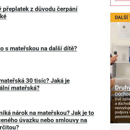
 přeplatek z důvodu čerpání
ské
DALŠÍ
to s mateřskou na další dítě?
mateřská 30 tisíc? Jaká je
Druhý
lní mateřská?
Důchod
Dvě zamě
a důcho
nezvyšuj
niká nárok na mateřskou? Jak je to
podpora 
pasivním
ceného úvazku nebo smlouvy na
rčitou?