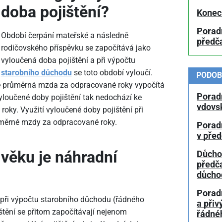
doba pojištění?
Konec
Porad
Období čerpání mateřské a následně
předč
rodičovského příspěvku se započítává jako
vyloučená doba pojištění a při výpočtu
starobního důchodu
se toto období vyloučí.
PODOB
e průměrná mzda za odpracované roky vypočítá
Porad
 vyloučené doby pojištění tak nedochází ke
vdovs
oky. Využití vyloučené doby pojištění při
ůměrné mzdy za odpracované roky.
Porad
v pře
 věku je náhradní
Důcho
předč
důcho
Porad
e při výpočtu starobního důchodu (řádného
a přiv
ištění se přitom započítávají nejenom
řádné