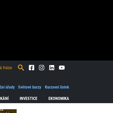
Facebook
Instagram
LinkedIn
Youtube
ď
e
ční úřady
Světové burzy
Kurzovní lístek
ání
IKÁNÍ
INVESTICE
EKONOMIKA
ůta