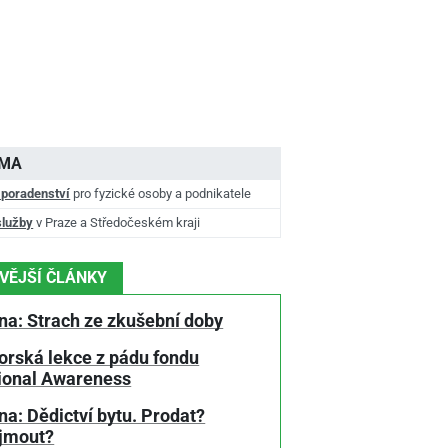
AMA
 poradenství
pro fyzické osoby a podnikatele
služby
v Praze a Středočeském kraji
VĚJŠÍ ČLÁNKY
na: Strach ze zkušební doby
orská lekce z pádu fondu
tional Awareness
a: Dědictví bytu. Prodat?
jmout?