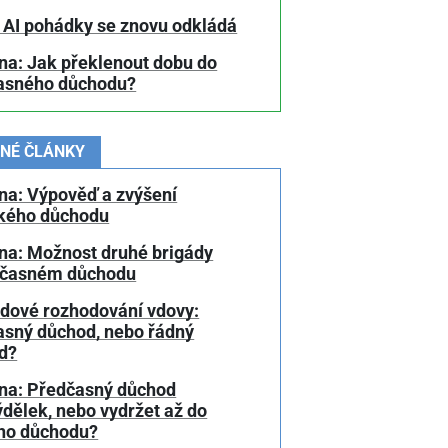
 AI pohádky se znovu odkládá
na: Jak překlenout dobu do
asného důchodu?
NÉ ČLÁNKY
na: Výpověď a zvýšení
kého důchodu
na: Možnost druhé brigády
dčasném důchodu
dové rozhodování vdovy:
asný důchod, nebo řádný
d?
na: Předčasný důchod
ýdělek, nebo vydržet až do
ho důchodu?