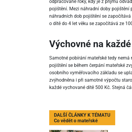
odpracované roky, kdy je z příjmu odvádě
pojištění. Mezi náhradní doby pojištění p
náhradních dob pojištění se započítává
o dítě do 4 let věku se započítává ze 10
Výchovné na každé 
Samotné pobírání mateřské tedy nemá n
pojištění se během čerpání mateřské zv
osobního vyměřovacího základu se uplatn
zvýhodněna i při samotné výpočtu staro
každé vychované dítě 500 Kč. Stejná čás
DALŠÍ ČLÁNKY K TÉMATU
Co vědět o mateřské