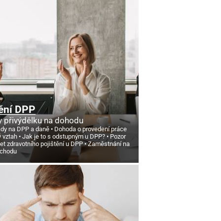
ění DPP
 přivýdělku na dohodu
ády na DPP a daně
Dohoda o provedení práce
ý vztah
Jak je to s odstupným u DPP?
Pozor
et zdravotního pojištění u DPP
Zaměstnání na
ůchodu