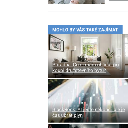
MOHLO BY VÁS TAKÉ ZAJÍMAT
Poradna: Co si mám ohlídat při
koupi družstevního bytu?
BlackRock: AI ještě nekončí, ale je
čas ubrat plyn