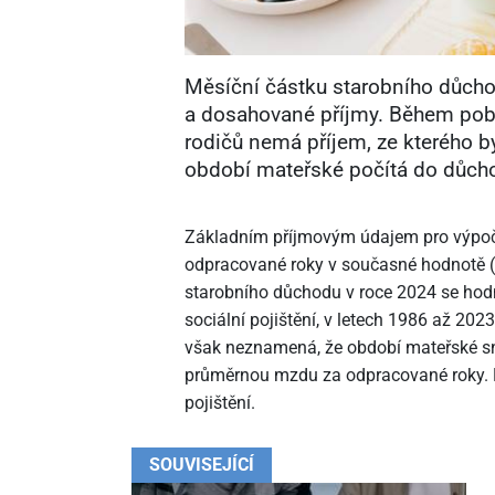
Měsíční částku starobního důcho
a dosahované příjmy. Během pobí
rodičů nemá příjem, ze kterého by 
období mateřské počítá do důch
Základním příjmovým údajem pro výpoč
odpracované roky v současné hodnotě (t
starobního důchodu v roce 2024 se hodn
sociální pojištění, v letech 1986 až 2023
však neznamená, že období mateřské sn
průměrnou mzdu za odpracované roky. D
pojištění.
SOUVISEJÍCÍ