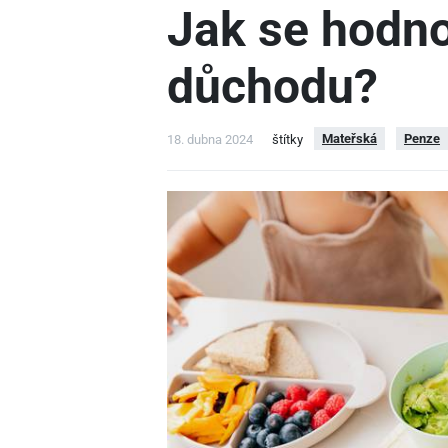
Jak se hodno
důchodu?
Mateřská
Penze
18. dubna 2024
štítky