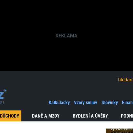
hledaná fráze
Výpově
a peníz
Kalkulačky
Vzory smluv
Slovníky
Finan
Konec
v zaměstn
 DŮCHODY
DANĚ A MZDY
BYDLENÍ A ÚVĚRY
PODN
a finanční
zajištění
Výpovědní lh