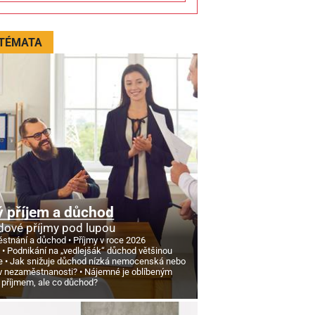
 TÉMATA
 příjem a důchod
ové příjmy pod lupou
stnání a důchod
Příjmy v roce 2026
d
Podnikání na „vedlejšák“ důchod většinou
e
Jak snižuje důchod nízká nemocenská nebo
v nezaměstnanosti?
Nájemné je oblíbeným
 příjmem, ale co důchod?