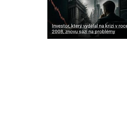
Investor, který vydělal na krizi v roc
2008, znovu sází na problémy