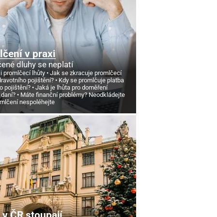
čení v praxi
ené dluhy se neplatí
si promlčecí lhůty
Jak se zkracuje promlčecí
dravotního pojištění?
Kdy se promlčuje platba
o pojištění?
Jaká je lhůta pro doměření
 daní?
Máte finanční problémy? Neodkládejte
omlčení nespoléhejte
v ČR stoupají