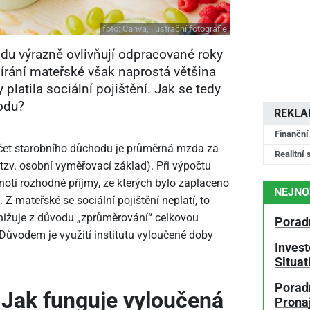
foto:
Canva, ilustrační fotografie
du výrazně ovlivňují odpracované roky
rání mateřské však naprostá většina
platila sociální pojištění. Jak se tedy
odu?
REKL
Finanční
et starobního důchodu je průměrná mzda za
Realitní 
zv. osobní vyměřovací základ). Při výpočtu
otí rozhodné příjmy, ze kterých bylo zaplaceno
NEJNO
. Z mateřské se sociální pojištění neplatí, to
ižuje z důvodu „zprůměrování“ celkovou
Porad
ůvodem je využití institutu vyloučené doby
Invest
Situa
Poradn
Jak funguje vyloučená
Prona