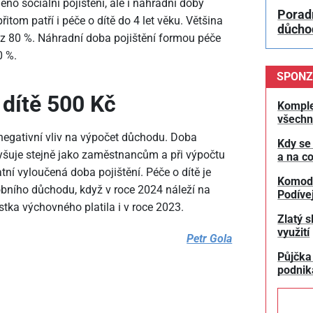
no sociální pojištění, ale i náhradní doby
Poradn
řitom patří i péče o dítě do 4 let věku. Většina
důchod
 z 80 %. Náhradní doba pojištění formou péče
0 %.
SPONZ
dítě 500 Kč
Komple
všechn
egativní vliv na výpočet důchodu. Doba
Kdy se
yšuje stejně jako zaměstnancům a při výpočtu
a na co
í vyloučená doba pojištění. Péče o dítě je
Komodit
bního důchodu, když v roce 2024 náleží na
Podívej
tka výchovného platila i v roce 2023.
Zlatý s
využití
Petr Gola
Půjčka
podnik