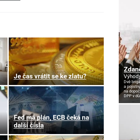
Zdan
Je čas vrátit se ke zlatu?
Výhody
Dvě brig
a pojistn
na dopoč
DPP v d
Fed má plán, ECB čeká na
další čísla