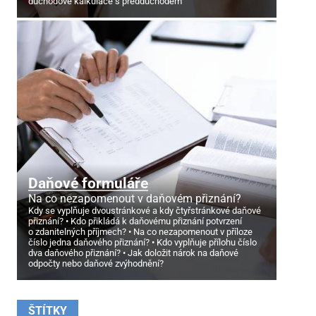
důchodové kalkulace s předdůchodem
Daňové formuláře
Na co nezapomenout v daňovém přiznání?
Kdy se vyplňuje dvoustránkové a kdy čtyřstránkové daňové
přiznání?
Kdo přikládá k daňovému přiznání potvrzení
o zdanitelných příjmech?
Na co nezapomenout v příloze
číslo jedna daňového přiznání?
Kdo vyplňuje přílohu číslo
dva daňového přiznání?
Jak doložit nárok na daňové
odpočty nebo daňové zvýhodnění?
ŠTÍTKY