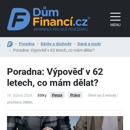
MENU
Poradna
Dávky a důchody
Daně a mzdy
Poradna: Výpověď v 62 letech, co mám dělat?
Poradna: Výpověď v 62
letech, co mám dělat?
Penze
Právo
10. dubna 2024
štítky
čtení na 2 minuty |
přečteno 2880×