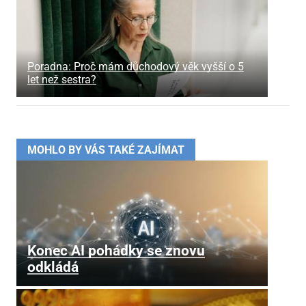
Poradna: Proč mám důchodový věk vyšší o 5
let než sestra?
MOHLO BY VÁS TAKÉ ZAJÍMAT
Konec AI pohádky se znovu
odkládá