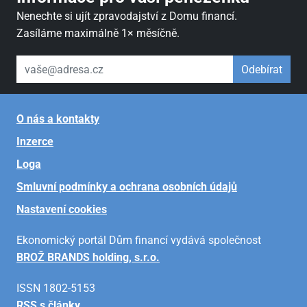
Nenechte si ujít zpravodajství z Domu financí.
Zasíláme maximálně 1× měsíčně.
váš email
Odebírat
O nás a kontakty
Inzerce
Loga
Smluvní podmínky a ochrana osobních údajů
Nastavení cookies
Ekonomický portál Dům financí vydává společnost
BROŽ BRANDS holding, s.r.o.
ISSN 1802-5153
RSS s články