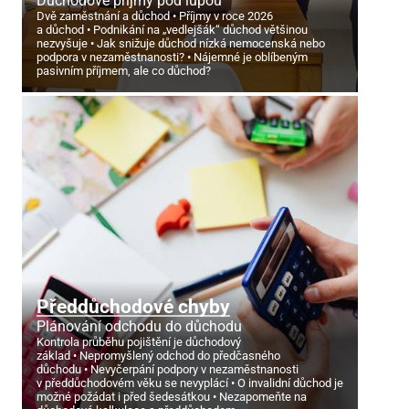
Důchodové příjmy pod lupou
Dvě zaměstnání a důchod
Příjmy v roce 2026
a důchod
Podnikání na „vedlejšák“ důchod většinou
nezvyšuje
Jak snižuje důchod nízká nemocenská nebo
podpora v nezaměstnanosti?
Nájemné je oblíbeným
pasivním příjmem, ale co důchod?
Předdůchodové chyby
Plánování odchodu do důchodu
Kontrola průběhu pojištění je důchodový
základ
Nepromyšlený odchod do předčasného
důchodu
Nevyčerpání podpory v nezaměstnanosti
v předdůchodovém věku se nevyplácí
O invalidní důchod je
možné požádat i před šedesátkou
Nezapomeňte na