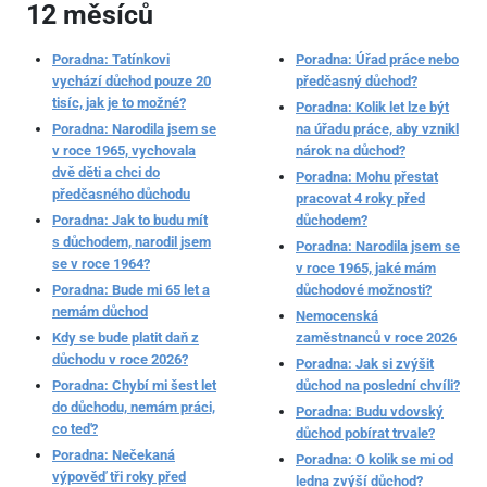
12 měsíců
Poradna: Tatínkovi
Poradna: Úřad práce nebo
vychází důchod pouze 20
předčasný důchod?
tisíc, jak je to možné?
Poradna: Kolik let lze být
Poradna: Narodila jsem se
na úřadu práce, aby vznikl
v roce 1965, vychovala
nárok na důchod?
dvě děti a chci do
Poradna: Mohu přestat
předčasného důchodu
pracovat 4 roky před
Poradna: Jak to budu mít
důchodem?
s důchodem, narodil jsem
Poradna: Narodila jsem se
se v roce 1964?
v roce 1965, jaké mám
Poradna: Bude mi 65 let a
důchodové možnosti?
nemám důchod
Nemocenská
Kdy se bude platit daň z
zaměstnanců v roce 2026
důchodu v roce 2026?
Poradna: Jak si zvýšit
Poradna: Chybí mi šest let
důchod na poslední chvíli?
do důchodu, nemám práci,
Poradna: Budu vdovský
co teď?
důchod pobírat trvale?
Poradna: Nečekaná
Poradna: O kolik se mi od
výpověď tři roky před
ledna zvýší důchod?