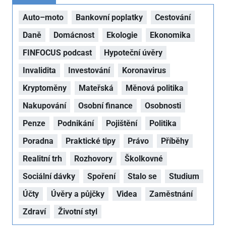
Auto–moto
Bankovní poplatky
Cestování
Daně
Domácnost
Ekologie
Ekonomika
FINFOCUS podcast
Hypoteční úvěry
Invalidita
Investování
Koronavirus
Kryptoměny
Mateřská
Měnová politika
Nakupování
Osobní finance
Osobnosti
Penze
Podnikání
Pojištění
Politika
Poradna
Praktické tipy
Právo
Příběhy
Realitní trh
Rozhovory
Školkovné
Sociální dávky
Spoření
Stalo se
Studium
Účty
Úvěry a půjčky
Videa
Zaměstnání
Zdraví
Životní styl