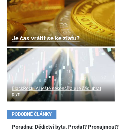
Je čas vrátit se ke zlatu?
BlackRock: AI ještě nekončí, ale je čas ubrat
plyn
PODOBNÉ ČLÁNKY
Poradna: Dědictví bytu. Prodat? Pronajmout?