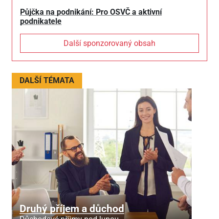
Půjčka na podnikání: Pro OSVČ a aktivní
podnikatele
Další sponzorovaný obsah
DALŠÍ TÉMATA
Druhý příjem a důchod