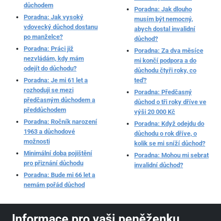
důchodem
Poradna: Jak dlouho
Poradna: Jak vysoký
musím být nemocný,
vdovecký důchod dostanu
abych dostal invalidní
po manželce?
důchod?
Poradna: Práci již
Poradna: Za dva měsíce
nezvládám, kdy mám
mi končí podpora a do
odejít do důchodu?
důchodu čtyři roky, co
Poradna: Je mi 61 let a
teď?
rozhoduji se mezi
Poradna: Předčasný
předčasným důchodem a
důchod o tři roky dříve ve
předdůchodem
výši 20 000 Kč
Poradna: Ročník narození
Poradna: Když odejdu do
1963 a důchodové
důchodu o rok dříve, o
možnosti
kolik se mi sníží důchod?
Minimální doba pojištění
Poradna: Mohou mi sebrat
pro přiznání důchodu
invalidní důchod?
Poradna: Bude mi 66 let a
nemám pořád důchod
Informace pro vaši peněženku