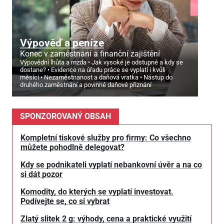
Výpověď a peníze
Konec v zaměstnání a finanční zajištění
Výpovědní lhůta a mzda
Jak vysoké je odstupné a kdy se
dostane?
Evidence na úřadu práce se vyplatí i kvůli
měsíci
Nezaměstnanost a daňová vratka
Nástup do
druhého zaměstnání a povinné daňové přiznání
SPONZOROVANÝ OBSAH
Kompletní tiskové služby pro firmy: Co všechno
můžete pohodlně delegovat?
Kdy se podnikateli vyplatí nebankovní úvěr a na co
si dát pozor
Komodity, do kterých se vyplatí investovat.
Podívejte se, co si vybrat
Zlatý slitek 2 g: výhody, cena a praktické využití