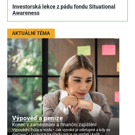
Investorská lekce z pádu fondu Situational
Awareness
AKTUÁLNÍ TÉMA
Výpověď a peníze
Konec v zaměstnání a finanční zajištění
Výpovědní lhůta a mzda
Jak vysoké je odstupné a kdy se
dostane?
Evidence na úřadu práce se vyplatí i kvůli