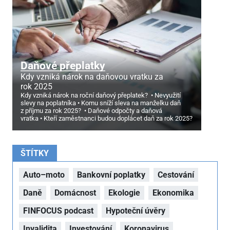
Daňové přeplatky
Kdy vzniká nárok na daňovou vratku za
rok 2025
Kdy vzniká nárok na roční daňový přeplatek?
Nevyužití
slevy na poplatníka
Komu sníží sleva na manželku daň
z příjmu za rok 2025?
Daňové odpočty a daňová
vratka
Kteří zaměstnanci budou doplácet daň za rok 2025?
ŠTÍTKY
Auto–moto
Bankovní poplatky
Cestování
Daně
Domácnost
Ekologie
Ekonomika
FINFOCUS podcast
Hypoteční úvěry
Invalidita
Investování
Koronavirus