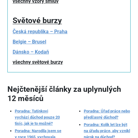
všechny vzory smluv
Světové burzy
Česká republika – Praha
Belgie – Brusel
Dánsko – Kodaň
všechny světové burzy
Nejčtenější články za uplynulých
12 měsíců
Poradna: Tatínkovi
Poradna: Úřad práce nebo
vychází důchod pouze 20
předčasný důchod?
tisíc, jak je to možné?
Poradna: Kolik let lze být
Poradna: Narodila jsem se
na úřadu práce, aby vznikl
v roce 1965, vychovala
nárok na důchod?