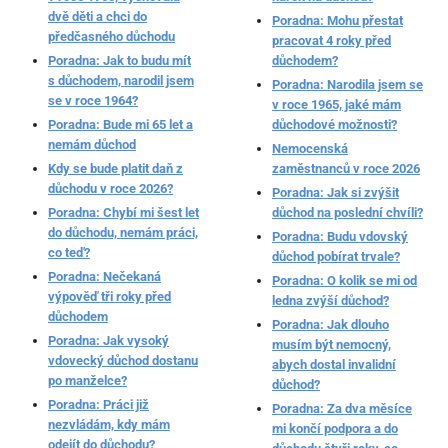
dvě děti a chci do
Poradna: Mohu přestat
předčasného důchodu
pracovat 4 roky před
Poradna: Jak to budu mít
důchodem?
s důchodem, narodil jsem
Poradna: Narodila jsem se
se v roce 1964?
v roce 1965, jaké mám
Poradna: Bude mi 65 let a
důchodové možnosti?
nemám důchod
Nemocenská
Kdy se bude platit daň z
zaměstnanců v roce 2026
důchodu v roce 2026?
Poradna: Jak si zvýšit
Poradna: Chybí mi šest let
důchod na poslední chvíli?
do důchodu, nemám práci,
Poradna: Budu vdovský
co teď?
důchod pobírat trvale?
Poradna: Nečekaná
Poradna: O kolik se mi od
výpověď tři roky před
ledna zvýší důchod?
důchodem
Poradna: Jak dlouho
Poradna: Jak vysoký
musím být nemocný,
vdovecký důchod dostanu
abych dostal invalidní
po manželce?
důchod?
Poradna: Práci již
Poradna: Za dva měsíce
nezvládám, kdy mám
mi končí podpora a do
odejít do důchodu?