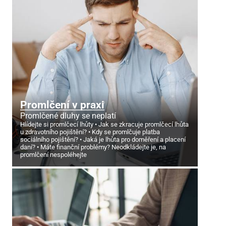
Promlčení v praxi
Promlčené dluhy se neplatí
Hlídejte si promlčecí lhůty
Jak se zkracuje promlčecí lhůta
u zdravotního pojištění?
Kdy se promlčuje platba
sociálního pojištění?
Jaká je lhůta pro doměření a placení
daní?
Máte finanční problémy? Neodkládejte je, na
promlčení nespoléhejte