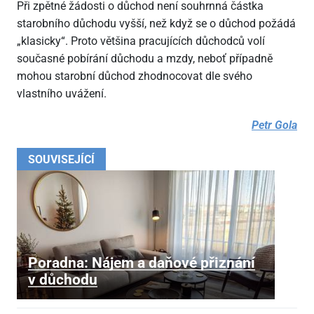
Při zpětné žádosti o důchod není souhrnná částka
starobního důchodu vyšší, než když se o důchod požádá
„klasicky“. Proto většina pracujících důchodců volí
současné pobírání důchodu a mzdy, neboť případně
mohou starobní důchod zhodnocovat dle svého
vlastního uvážení.
Petr Gola
SOUVISEJÍCÍ
Poradna: Nájem a daňové přiznání
v důchodu