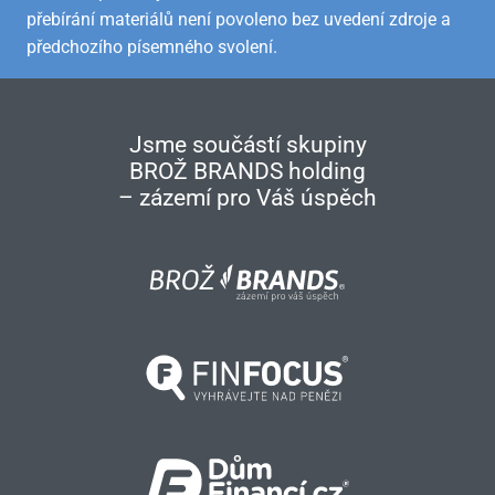
přebírání materiálů není povoleno bez uvedení zdroje a
předchozího písemného svolení.
Jsme součástí skupiny
BROŽ BRANDS holding
– zázemí pro Váš úspěch