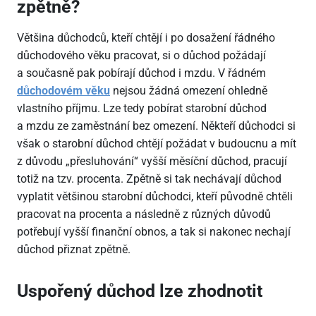
zpětně?
Většina důchodců, kteří chtějí i po dosažení řádného
důchodového věku pracovat, si o důchod požádají
a současně pak pobírají důchod i mzdu. V řádném
důchodovém věku
nejsou žádná omezení ohledně
vlastního příjmu. Lze tedy pobírat starobní důchod
a mzdu ze zaměstnání bez omezení. Někteří důchodci si
však o starobní důchod chtějí požádat v budoucnu a mít
z důvodu „přesluhování“ vyšší měsíční důchod, pracují
totiž na tzv. procenta. Zpětně si tak nechávají důchod
vyplatit většinou starobní důchodci, kteří původně chtěli
pracovat na procenta a následně z různých důvodů
potřebují vyšší finanční obnos, a tak si nakonec nechají
důchod přiznat zpětně.
Uspořený důchod lze zhodnotit