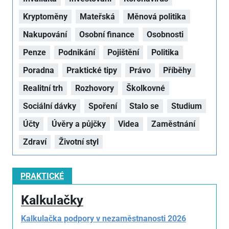
Kryptoměny
Mateřská
Měnová politika
Nakupování
Osobní finance
Osobnosti
Penze
Podnikání
Pojištění
Politika
Poradna
Praktické tipy
Právo
Příběhy
Realitní trh
Rozhovory
Školkovné
Sociální dávky
Spoření
Stalo se
Studium
Účty
Úvěry a půjčky
Videa
Zaměstnání
Zdraví
Životní styl
PRAKTICKÉ
Kalkulačky
Kalkulačka podpory v nezaměstnanosti 2026