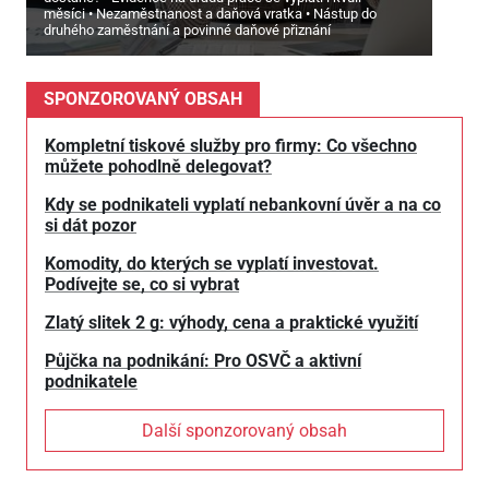
měsíci
Nezaměstnanost a daňová vratka
Nástup do
druhého zaměstnání a povinné daňové přiznání
SPONZOROVANÝ OBSAH
Kompletní tiskové služby pro firmy: Co všechno
můžete pohodlně delegovat?
Kdy se podnikateli vyplatí nebankovní úvěr a na co
si dát pozor
Komodity, do kterých se vyplatí investovat.
Podívejte se, co si vybrat
Zlatý slitek 2 g: výhody, cena a praktické využití
Půjčka na podnikání: Pro OSVČ a aktivní
podnikatele
Další sponzorovaný obsah