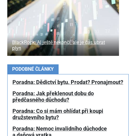
BlackRock: AI ještě nekončí, ale je čas ubrat
plyn
PODOBNÉ ČLÁNKY
Poradna: Dědictví bytu. Prodat? Pronajmout?
Poradna: Jak překlenout dobu do
předčasného důchodu?
Poradna: Co si mám ohlídat při koupi
družstevního bytu?
Poradna: Nemoc invalidního důchodce
a daňová vratka