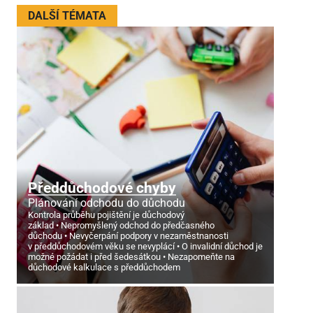
DALŠÍ TÉMATA
Předdůchodové chyby
Plánování odchodu do důchodu
Kontrola průběhu pojištění je důchodový
základ
Nepromyšlený odchod do předčasného
důchodu
Nevyčerpání podpory v nezaměstnanosti
v předdůchodovém věku se nevyplácí
O invalidní důchod je
možné požádat i před šedesátkou
Nezapomeňte na
důchodové kalkulace s předdůchodem