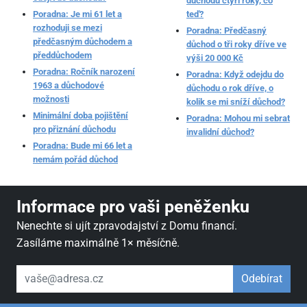
důchodu čtyři roky, co
Poradna: Je mi 61 let a
teď?
rozhoduji se mezi
Poradna: Předčasný
předčasným důchodem a
důchod o tři roky dříve ve
předdůchodem
výši 20 000 Kč
Poradna: Ročník narození
Poradna: Když odejdu do
1963 a důchodové
důchodu o rok dříve, o
možnosti
kolik se mi sníží důchod?
Minimální doba pojištění
Poradna: Mohou mi sebrat
pro přiznání důchodu
invalidní důchod?
Poradna: Bude mi 66 let a
nemám pořád důchod
Informace pro vaši peněženku
Nenechte si ujít zpravodajství z Domu financí.
Zasíláme maximálně 1× měsíčně.
váš email
Odebírat