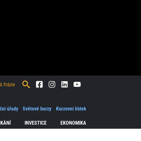
Facebook
Instagram
LinkedIn
Youtube
ční úřady
Světové burzy
Kurzovní lístek
IKÁNÍ
INVESTICE
EKONOMIKA