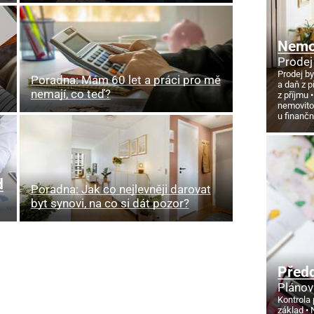
Nemov
Prodej
Prodej by
Poradna: Mám 60 let a práci pro mě
a daň z p
nemají, co teď?
z příjmu
nemovito
u finanč
d
Poradna: Jak co nejlevněji darovat
byt synovi, na co si dát pozor?
Před
Plánov
Kontrola 
základ