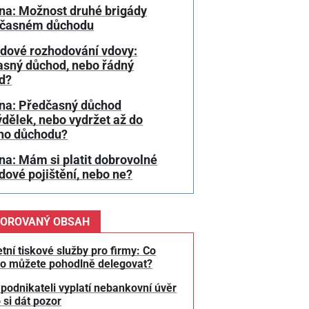
na: Možnost druhé brigády
dčasném důchodu
dové rozhodování vdovy:
asný důchod, nebo řádný
d?
na: Předčasný důchod
ýdělek, nebo vydržet až do
ho důchodu?
a: Mám si platit dobrovolné
ové pojištění, nebo ne?
OROVANÝ OBSAH
tní tiskové služby pro firmy: Co
o můžete pohodlně delegovat?
 podnikateli vyplatí nebankovní úvěr
 si dát pozor