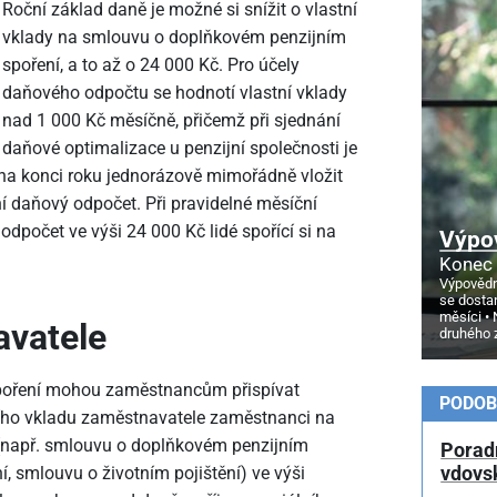
Roční základ daně je možné si snížit o vlastní
vklady na smlouvu o doplňkovém penzijním
spoření, a to až o 24
000 Kč. Pro účely
daňového odpočtu se hodnotí vlastní vklady
nad 1
000 Kč měsíčně, přičemž při sjednání
daňové optimalizace u penzijní společnosti je
na konci roku jednorázově mimořádně vložit
 daňový odpočet. Při pravidelné měsíční
odpočet ve výši 24
000 Kč lidé spořící si na
Výpo
Konec 
Výpovědn
se dosta
měsíci
avatele
druhého 
poření mohou zaměstnancům přispívat
PODOB
ního vkladu zaměstnavatele zaměstnanci na
např. smlouvu o doplňkovém penzijním
Porad
í, smlouvu o životním pojištění) ve výši
vdovs