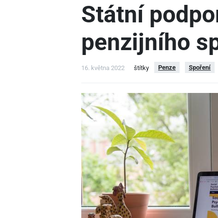
Státní podpo
penzijního s
Penze
Spoření
16. května 2022
štítky