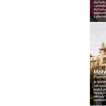
důchodu
v předdů
důchod j
šedesát
s předd
Mzdy 
Porovn
a mini
Jak vyso
krajích p
versus č
náklady?
minimáln