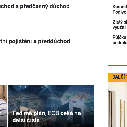
chod a předčasný důchod
Komodit
Podívej
Zlatý s
využití
Půjčka
tní pojištění a předdůchod
podnik
DALŠÍ
t
Fed má plán, ECB čeká na
další čísla