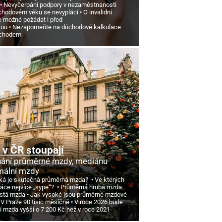
Nevyčerpání podpory v nezaměstnanosti
chodovém věku se nevyplácí
O invalidní
e možné požádat i před
kou
Nezapomeňte na důchodové kalkulace
ůchodem
v ČR stoupají
ání průměrné mzdy, mediánu
mální mzdy
ká je skutečná průměrná mzda?
Ve kterých
ráce nejvíce „sype“?
Průměrná hrubá mzda
istá mzda
Jak vysoké jsou průměrné mzdové
 V Praze 90 tisíc měsíčně
V roce 2026 bude
í mzda vyšší o 7
200 Kč než v roce 2021