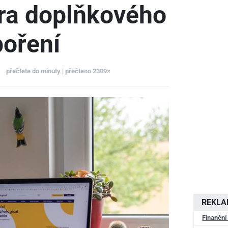
ra doplňkového
poření
přečtete do minuty | přečteno 2309×
REKL
Finanční