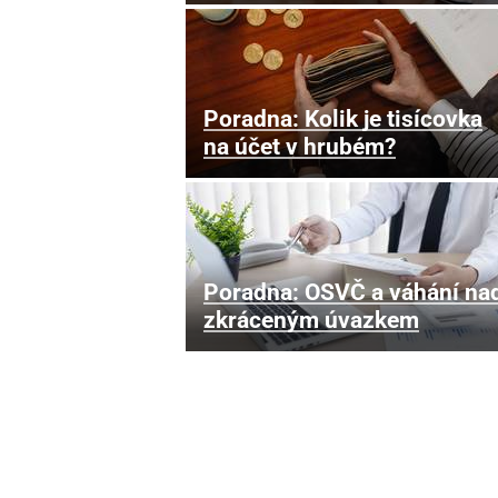
Poradna: Kolik je tisícovka
na účet v hrubém?
Poradna: OSVČ a váhání na
zkráceným úvazkem