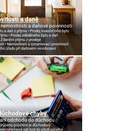
itosti a daně
 nemovitosti a daňové povinnosti
tu a daň z příjmu
Prodej investičního bytu
říjmu
Prodej zděděného bytu a daň
Zdanění příjmu z prodeje
sti
Nemovitosti a oznamovací povinnosti
ního úřadu při daňovém osvobození
důchodové chyby
ání odchodu do důchodu
průběhu pojištění je důchodový
Nepromyšlený odchod do předčasného