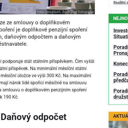
Realitní 
foto:
Unsplash, ilustrační fotografie
NEJNO
uze ze smlouvy o doplňkovém
oření je doplňkové penzijní spoření
Invest
em, daňovým odpočtem a daňovým
Situa
stnavatele.
Poradn
Prona
 podporuje stát státním příspěvkem. Čím vyšší
Konec
átní příspěvek. Na minimální měsíční státní
Porad
i měsíční úložce ve výši 300 Kč. Na maximální
předč
 mají nárok lidé spořící měsíčně na smlouvu
i na smlouvu o doplňkovém penzijním spoření
Poradn
družs
ek 190 Kč.
Daňový odpočet
AKTUÁ