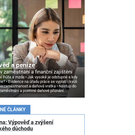
věď a peníze
v zaměstnání a finanční zajištění
í lhůta a mzda
Jak vysoké je odstupné a kdy
ne?
Evidence na úřadu práce se vyplatí i kvůli
Nezaměstnanost a daňová vratka
Nástup do
zaměstnání a povinné daňové přiznání
NÉ ČLÁNKY
na: Výpověď a zvýšení
kého důchodu