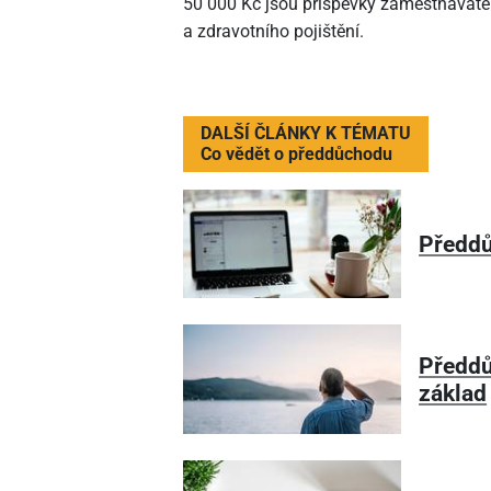
50
000 Kč jsou příspěvky zaměstnavatel
a zdravotního pojištění.
DALŠÍ ČLÁNKY K TÉMATU
Co vědět o předdůchodu
Předdů
Předdů
základ