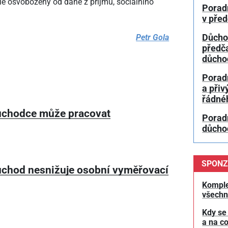
e osvobozeny od daně z příjmu, sociálního
Porad
v pře
Petr Gola
Důcho
předč
důcho
Porad
a přiv
řádné
chodce může pracovat
Poradn
důchod
SPONZ
chod nesnižuje osobní vyměřovací
Komple
všechn
Kdy se
a na co