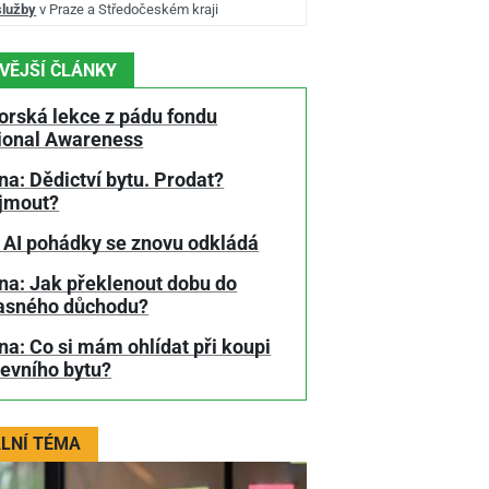
služby
v Praze a Středočeském kraji
VĚJŠÍ ČLÁNKY
orská lekce z pádu fondu
tional Awareness
a: Dědictví bytu. Prodat?
jmout?
 AI pohádky se znovu odkládá
na: Jak překlenout dobu do
asného důchodu?
a: Co si mám ohlídat při koupi
tevního bytu?
LNÍ TÉMA