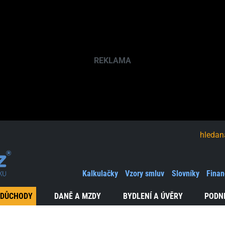
hledaná fráze
Kalkulačky
Vzory smluv
Slovníky
Finan
 DŮCHODY
DANĚ A MZDY
BYDLENÍ A ÚVĚRY
PODN