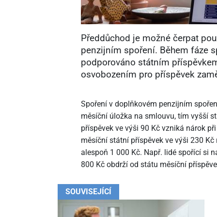
Předdůchod je možné čerpat po
penzijním spoření. Během fáze sp
podporováno státním příspěvk
osvobozením pro příspěvek zamě
Spoření v doplňkovém penzijním spoření
měsíční úložka na smlouvu, tím vyšší st
příspěvek ve výši 90 Kč vzniká nárok př
měsíční státní příspěvek ve výši 230 Kč
alespoň 1
000 Kč. Např. lidé spořící s
800 Kč obdrží od státu měsíční příspěv
SOUVISEJÍCÍ