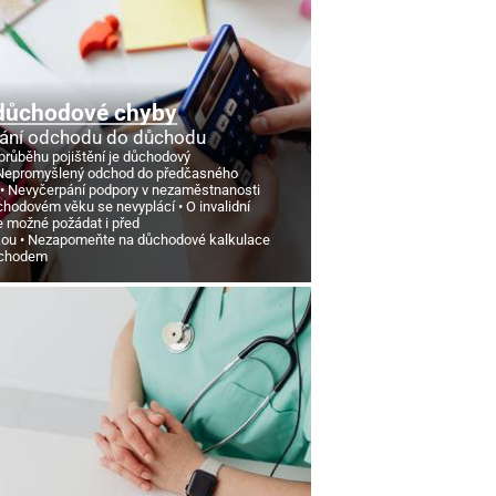
důchodové chyby
ání odchodu do důchodu
průběhu pojištění je důchodový
Nepromyšlený odchod do předčasného
Nevyčerpání podpory v nezaměstnanosti
chodovém věku se nevyplácí
O invalidní
e možné požádat i před
kou
Nezapomeňte na důchodové kalkulace
ůchodem