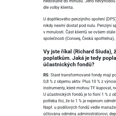
nedostane do mínusu. Jeho nevýhodou je
dle volby klienta.
U doplňkového penzijního spoření (DPS) 
nikdy nesmí dostat pod nulu. Penzijní s
v minulosti. Část klientů se ovšem stále 
společnosti (Conseq, Česká spořitelna), k
Vy jste říkal (Richard Siuda),
poplatkům. Jaká je tedy popl
účastnických fondů?
RS
: Staré transformované fondy mají pop
0,8 % z objemu aktiv. Plus 10 % z výno
instrumenty, které mohou TF kupovat, n
U účastnických fondů je to fixní 1 % z 
potřeba říci, že to 1 % je nejenom odměn
Např. u podílových fondů vedle manažer
účtována odměna administrátorovi, depo