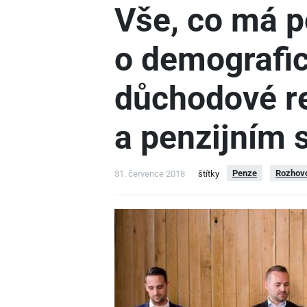
Vše, co má p
o demografic
důchodové r
a penzijním 
Penze
Rozhov
31. července 2018
štítky