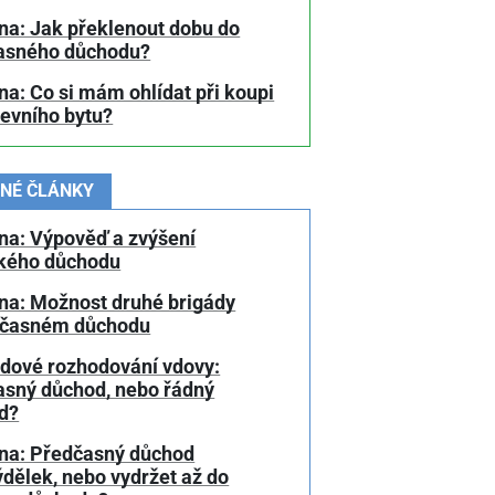
na: Jak překlenout dobu do
asného důchodu?
a: Co si mám ohlídat při koupi
tevního bytu?
NÉ ČLÁNKY
na: Výpověď a zvýšení
kého důchodu
na: Možnost druhé brigády
dčasném důchodu
dové rozhodování vdovy:
asný důchod, nebo řádný
d?
na: Předčasný důchod
ýdělek, nebo vydržet až do