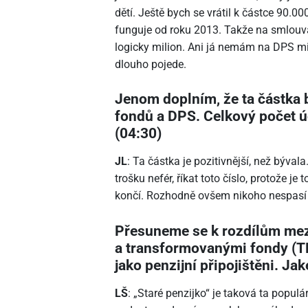
dětí. Ještě bych se vrátil k částce 90.0
funguje od roku 2013. Takže na smlouv
logicky milion. Ani já nemám na DPS mil
dlouho pojede.
Jenom doplním, že ta částka 
fondů a DPS. Celkový počet ú
(04:30)
JL
: Ta částka je pozitivnější, než býval
trošku nefér, říkat toto číslo, protože je 
končí. Rozhodně ovšem nikoho nespasí
Přesuneme se k rozdílům mez
a transformovanými fondy (T
jako penzijní připojištěni. Jak
LŠ
: „Staré penzijko“ je taková ta populá