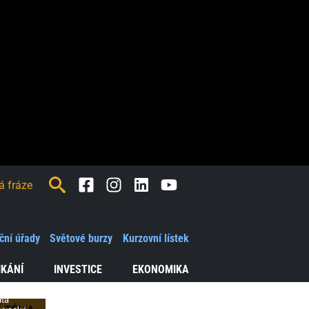
Facebook
Instagram
LinkedIn
Youtube
ď
e
ční úřady
Světové burzy
Kurzovní lístek
ání
IKÁNÍ
INVESTICE
EKONOMIKA
ůta