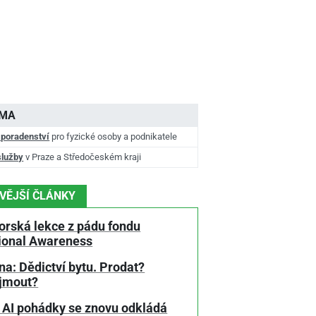
AMA
 poradenství
pro fyzické osoby a podnikatele
služby
v Praze a Středočeském kraji
VĚJŠÍ ČLÁNKY
orská lekce z pádu fondu
tional Awareness
a: Dědictví bytu. Prodat?
jmout?
 AI pohádky se znovu odkládá