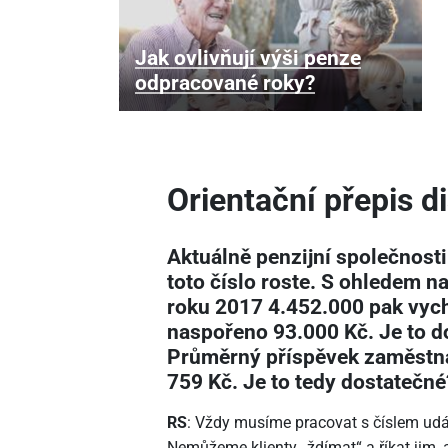
Jak ovlivňují výši penze
odpracované roky?
Orientační přepis d
Aktuálně penzijní společnosti
toto číslo roste. S ohledem n
roku 2017 4.452.000 pak vyc
naspořeno 93.000 Kč. Je to d
Průměrný příspěvek zaměstnav
759 Kč. Je to tedy dostatečné
RS
: Vždy musíme pracovat s číslem udáva
Nemůžeme klienty „ždímat“ a říkat jim, a