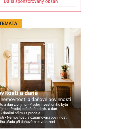
Další sponzorovaný obsah
 TÉMATA
itosti a daně
 nemovitosti a daňové povinnosti
tu a daň z příjmu
Prodej investičního bytu
říjmu
Prodej zděděného bytu a daň
Zdanění příjmu z prodeje
sti
Nemovitosti a oznamovací povinnosti
ního úřadu při daňovém osvobození