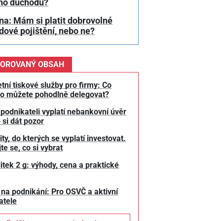
ho důchodu?
a: Mám si platit dobrovolné
ové pojištění, nebo ne?
OROVANÝ OBSAH
tní tiskové služby pro firmy: Co
o můžete pohodlně delegovat?
 podnikateli vyplatí nebankovní úvěr
 si dát pozor
y, do kterých se vyplatí investovat.
te se, co si vybrat
litek 2 g: výhody, cena a praktické
 na podnikání: Pro OSVČ a aktivní
atele