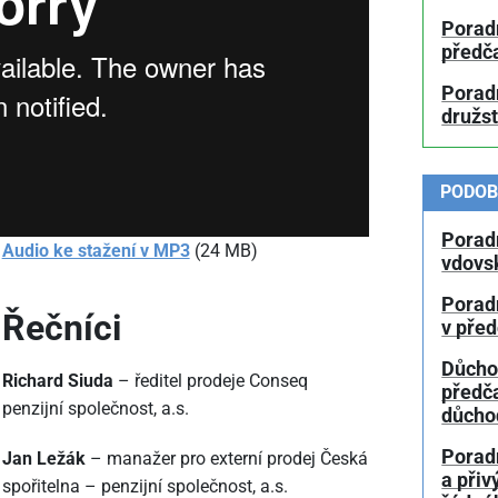
Porad
předč
Poradn
družs
PODOB
Porad
Audio ke stažení v MP3
(24 MB)
vdovs
Porad
Řečníci
v pře
Důcho
Richard Siuda
– ředitel prodeje Conseq
předč
penzijní společnost, a.s.
důcho
Porad
Jan Ležák
– manažer pro externí prodej Česká
a přiv
spořitelna – penzijní společnost, a.s.