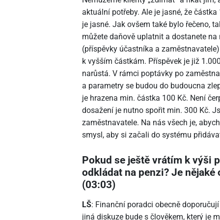
aktuální potřeby. Ale je jasné, že část
je jasné. Jak ovšem také bylo řečeno, t
můžete daňově uplatnit a dostanete na n
(příspěvky účastníka a zaměstnavatele)
k vyšším částkám. Příspěvek je již 1.00
narůstá. V rámci poptávky po zaměstna
a parametry se budou do budoucna zlep
je hrazena min. částka 100 Kč. Není čerp
dosažení je nutno spořit min. 300 Kč. J
zaměstnavatele. Na nás všech je, abycho
smysl, aby si začali do systému přidáva
Pokud se ještě vrátím k výši p
odkládat na penzi? Je nějak
(03:03)
LŠ
: Finanční poradci obecně doporučuj
jiná diskuze bude s člověkem, který je