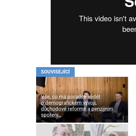
SOUVISEJÍCÍ
Vše, co má poradce vědět
o demografickém vývoji,
důchodové reformě a penzijním
spoření…