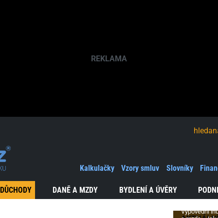
hledaná fráze
Výpově
a peníz
Kalkulačky
Vzory smluv
Slovníky
Finan
Konec
v zaměstn
 DŮCHODY
DANĚ A MZDY
BYDLENÍ A ÚVĚRY
PODN
a finanční
zajištění
Výpovědní lh