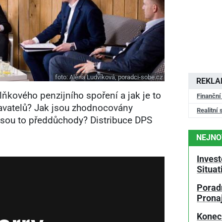
foto:
Alena Ludvíková, poradci-sobe.cz
REKL
lňkového penzijního spoření a jak je to
Finanční
avatelů? Jak jsou zhodnocovány
Realitní 
jsou to předdůchody? Distribuce DPS
NEJNO
Invest
Situa
Poradn
Prona
Konec