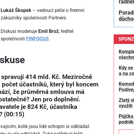
řádné
Lukáš Škopek
– vedoucí péče o firemní
Poradn
zákazníky společnosti Partners
důchod
Diskusi moderuje
Emil Brož
, ředitel
společnosti
FINFOCUS
.
SPONZ
Komple
iskuse
všechn
Kdy se
a na co
 spravují 414 mld. Kč. Meziročně
a počet účastníků, který byl koncem
Komodit
Podívej
hází, že průměrná smlouva má
ostatečné? Jen pro doplnění.
Zlatý s
atele je 824 Kč, účastníka
využití
? (00:15)
Půjčka
podnik
jícím, kolik jsou lidé schopni si odkládat.
by si vše odkládali. Také potřebují řešit