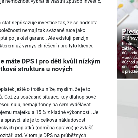
 nemožnost vybrat si vlastní způsob investic,
stát nepřikazuje investice tak, že se hodnota
polečnosti nemají tak svázané ruce jako
Před
ptá po jakési garanci. Ale existují penzijní
Plánov
Kontrola 
terém už vymysleli řešení i pro tyto klienty.
základ
důchodu
v předdů
 že máte DPS i pro děti kvůli nízkým
důchod j
šedesát
atková struktura u nových
s předd
latek ještě o trošku níže, myslím, že je to
sů. Což za současné situace, kdy dluhopisové
esou nulu, nemají fondy na čem vydělávat.
objemu majetku a 15 % z kladné výkonnosti. Je
a správci, ale je to celková nákladovost.
ských poplatků (odměna správci) je zvlášť
zitáři atd. V tom je DPS na průběžných