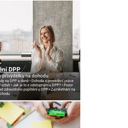
ění DPP
 přivýdělku na dohodu
ády na DPP a daně
Dohoda o provedení práce
ý vztah
Jak je to s odstupným u DPP?
Pozor
et zdravotního pojištění u DPP
Zaměstnání na
ůchodu