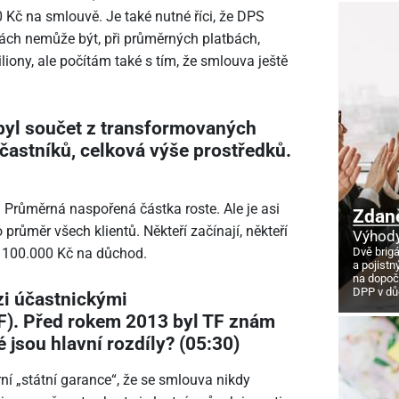
00 Kč na smlouvě. Je také nutné říci, že DPS
ách nemůže být, při průměrných platbách,
iony, ale počítám také s tím, že smlouva ještě
byl součet z transformovaných
častníků, celková výše prostředků.
a. Průměrná naspořená částka roste. Ale je asi
Zdan
to průměr všech klientů. Někteří začínají, někteří
Výhody
Dvě brig
 100.000 Kč na důchod.
a pojistn
na dopoč
DPP v d
i účastnickými
F). Před rokem 2013 byl TF znám
é jsou hlavní rozdíly? (05:30)
rní „státní garance“, že se smlouva nikdy