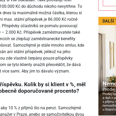
ka 100.000 Kč do důchodu nikoho nevytrhne. To
ak dnes ta maximálně možná částka, kterou si
i max. státní příspěvek je 86.000 Kč ročně
DALŠÍ
. Příspěvky účastníků se pomalu posouvají
0 – 2.000 Kč. Příspěvek zaměstnavatele také
ncích se zlepšují zaměstnanecké benefity
šovat. Samozřejmě je stále mnoho smluv, kde
án ani státní příspěvek, jelikož na jeho
sou zde vlastně čerpány pouze příspěvky
m se tyto klienty snažili přesvědčit, že dává
t více sami. Aby jim to dávalo význam.
Nemov
říspěvku. Kolik by si klient v %, měl
Prodej
é obecně doporučované procento?
Prodej by
a daň z p
z příjmu
nemovito
í aby 10 % z příjmů šlo na penzi. Samozřejmě
u finanč
 manažer v Praze, anebo se samoživitelkou dvou