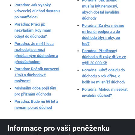
Poradna: Jak dlouho
Poradna: Jak vysoký
musím být nemocný,
vdovecký důchod dostanu
abych dostal invalidní
po manželce?
důchod?
Poradna: Práci již
Poradna: Za dva měsíce
nezvládám, kdy mám
mi končí podpora a do
odejít do důchodu?
důchodu čtyři roky, co
Poradna: Je mi 61 let a
teď?
rozhoduji se mezi
Poradna: Předčasný
předčasným důchodem a
důchod o tři roky dříve ve
předdůchodem
výši 20 000 Kč
Poradna: Ročník narození
Poradna: Když odejdu do
1963 a důchodové
důchodu o rok dříve, o
možnosti
kolik se mi sníží důchod?
Minimální doba pojištění
Poradna: Mohou mi sebrat
pro přiznání důchodu
invalidní důchod?
Poradna: Bude mi 66 let a
nemám pořád důchod
Informace pro vaši peněženku