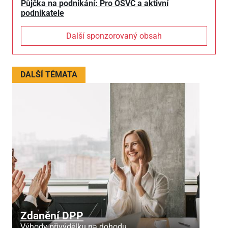
Půjčka na podnikání: Pro OSVČ a aktivní
podnikatele
Další sponzorovaný obsah
DALŠÍ TÉMATA
Zdanění DPP
Výhody přivýdělku na dohodu