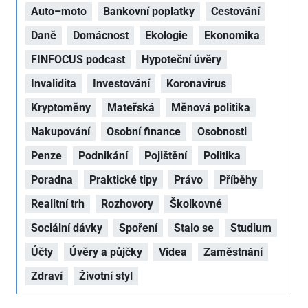
Auto–moto
Bankovní poplatky
Cestování
Daně
Domácnost
Ekologie
Ekonomika
FINFOCUS podcast
Hypoteční úvěry
Invalidita
Investování
Koronavirus
Kryptoměny
Mateřská
Měnová politika
Nakupování
Osobní finance
Osobnosti
Penze
Podnikání
Pojištění
Politika
Poradna
Praktické tipy
Právo
Příběhy
Realitní trh
Rozhovory
Školkovné
Sociální dávky
Spoření
Stalo se
Studium
Účty
Úvěry a půjčky
Videa
Zaměstnání
Zdraví
Životní styl