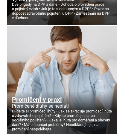
Dvě brigády na DPP a daně
Dohoda o provedení práce
a pojistný vztah
Jak je to s odstupným u DPP?
Pozor na
dopočet zdravotního pojištění u DPP
Zaměstnání na DPP
v důchodu
Promlčení v praxi
Promlčené dluhy se neplatí
Hlídejte si promlčecí lhůty
Jak se zkracuje promlčecí lhůta
u zdravotního pojištění?
Kdy se promlčuje platba
sociálního pojištění?
Jaká je lhůta pro doměření a placení
daní?
Máte finanční problémy? Neodkládejte je, na
promlčení nespoléhejte