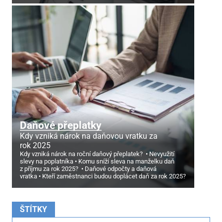
Daňové přeplatky
Kdy vzniká nárok na daňovou vratku za
rok 2025
Kdy vzniká nárok na roční daňový přeplatek?
Nevyužití
slevy na poplatníka
Komu sníží sleva na manželku daň
z příjmu za rok 2025?
Daňové odpočty a daňová
vratka
Kteří zaměstnanci budou doplácet daň za rok 2025?
ŠTÍTKY