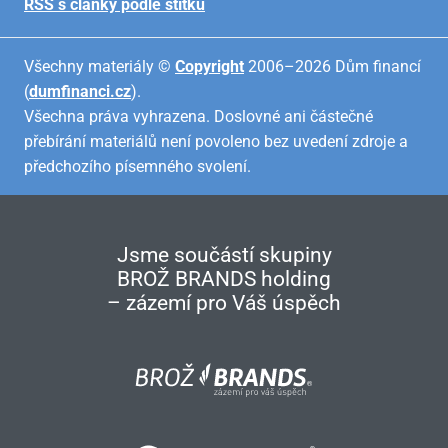
RSS s články podle štítků
Všechny materiály ©
Copyright
2006–2026 Dům financí
(
dumfinanci.cz
).
Všechna práva vyhrazena. Doslovné ani částečné
přebírání materiálů není povoleno bez uvedení zdroje a
předchozího písemného svolení.
Jsme součástí skupiny
BROŽ BRANDS holding
– zázemí pro Váš úspěch