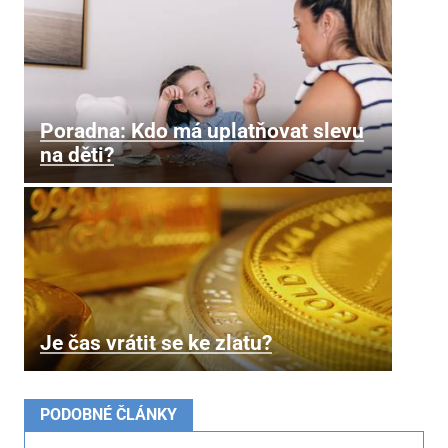
Poradna: Kdo má uplatňovat slevu
na děti?
Je čas vrátit se ke zlatu?
PODOBNÉ ČLÁNKY