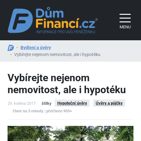
MENU
Bydlení a úvěry
Vybírejte nejenom nemovitost, ale i hypotéku
Vybírejte nejenom
nemovitost, ale i hypotéku
Hypoteční úvěry
Úvěry a půjčky
29. května 2017
štítky
čtení na 3 minuty | přečteno 905×