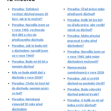
Poradna: Tatínkovi
Poradna: Úřad práce nebo
vychází důchod pouze 20
předčasný důchod?
tisíc, jak je to možné?
Poradna: Kolik let lze být
Poradna: Narodila jsem se
na úřadu práce, aby vznikl
v roce 1965, vychovala
nárok na důchod?
dvě děti a chci do
Poradna: Mohu přestat
předčasného důchodu
pracovat 4 roky před
Poradna: Jak to budu mít
důchodem?
s důchodem, narodil jsem
Poradna: Narodila jsem se
se v roce 1964?
v roce 1965, jaké mám
Poradna: Bude mi 65 let a
důchodové možnosti?
nemám důchod
Nemocenská
Kdy se bude platit daň z
zaměstnanců v roce 2026
důchodu v roce 2026?
Poradna: Jak si zvýšit
Poradna: Chybí mi šest let
důchod na poslední chvíli?
do důchodu, nemám práci,
Poradna: Budu vdovský
co teď?
důchod pobírat trvale?
Poradna: Nečekaná
Poradna: O kolik se mi od
výpověď tři roky před
ledna zvýší důchod?
důchodem