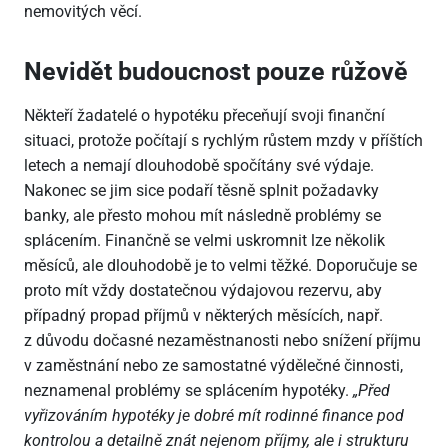
nemovitých věcí.
Nevidět budoucnost pouze růžově
Někteří žadatelé o hypotéku přeceňují svoji finanční
situaci, protože počítají s rychlým růstem mzdy v příštích
letech a nemají dlouhodobě spočítány své výdaje.
Nakonec se jim sice podaří těsně splnit požadavky
banky, ale přesto mohou mít následně problémy se
splácením. Finančně se velmi uskromnit lze několik
měsíců, ale dlouhodobě je to velmi těžké. Doporučuje se
proto mít vždy dostatečnou výdajovou rezervu, aby
případný propad příjmů v některých měsících, např.
z důvodu dočasné nezaměstnanosti nebo snížení příjmu
v zaměstnání nebo ze samostatné výdělečné činnosti,
neznamenal problémy se splácením hypotéky.
„Před
vyřizováním hypotéky je dobré mít rodinné finance pod
kontrolou a detailně znát nejenom příjmy, ale i strukturu