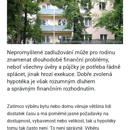
foto:
freeimages, ilustrační fotografie
Nepromyšlené zadlužování může pro rodinu
znamenat dlouhodobé finanční problémy,
neboť všechny úvěry a půjčky je potřeba řádně
splácet, jinak hrozí exekuce. Dobře zvolená
hypotéka je však rozumným dluhem
a správným finančním rozhodnutím.
Zatímco výběru bytu nebo domu věnuje většina lidí
dostatek času a má poměrně jasné požadavky na
dostupnost, vybavenost nebo velikost, tak u hypotéky
tomu tak často není. To není správně. Výběru