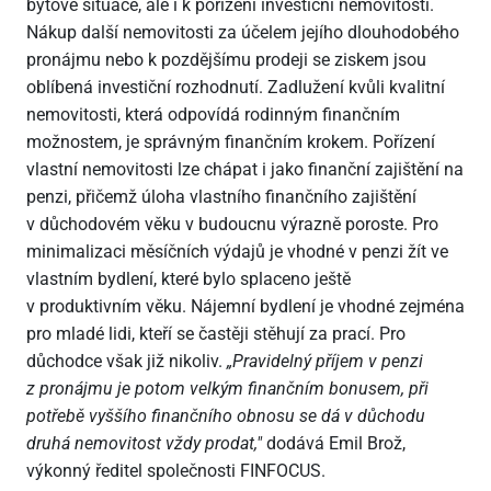
bytové situace, ale i k pořízení investiční nemovitosti.
Nákup další nemovitosti za účelem jejího dlouhodobého
pronájmu nebo k pozdějšímu prodeji se ziskem jsou
oblíbená investiční rozhodnutí. Zadlužení kvůli kvalitní
nemovitosti, která odpovídá rodinným finančním
možnostem, je správným finančním krokem. Pořízení
vlastní nemovitosti lze chápat i jako finanční zajištění na
penzi, přičemž úloha vlastního finančního zajištění
v důchodovém věku v budoucnu výrazně poroste. Pro
minimalizaci měsíčních výdajů je vhodné v penzi žít ve
vlastním bydlení, které bylo splaceno ještě
v produktivním věku. Nájemní bydlení je vhodné zejména
pro mladé lidi, kteří se častěji stěhují za prací. Pro
důchodce však již nikoliv.
„Pravidelný příjem v penzi
z pronájmu je potom velkým finančním bonusem, při
potřebě vyššího finančního obnosu se dá v důchodu
druhá nemovitost vždy prodat,"
dodává Emil Brož,
výkonný ředitel společnosti FINFOCUS.