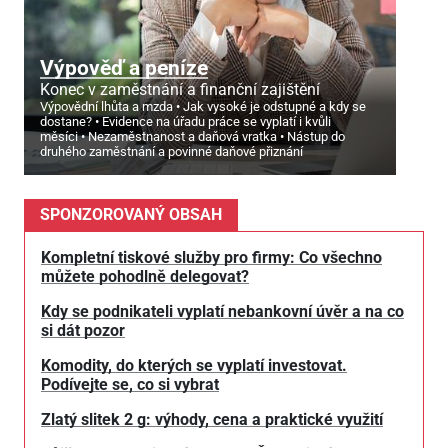
Výpověď a peníze
Konec v zaměstnání a finanční zajištění
Výpovědní lhůta a mzda
Jak vysoké je odstupné a kdy se
dostane?
Evidence na úřadu práce se vyplatí i kvůli
měsíci
Nezaměstnanost a daňová vratka
Nástup do
druhého zaměstnání a povinné daňové přiznání
SPONZOROVANÝ OBSAH
Kompletní tiskové služby pro firmy: Co všechno
můžete pohodlně delegovat?
Kdy se podnikateli vyplatí nebankovní úvěr a na co
si dát pozor
Komodity, do kterých se vyplatí investovat.
Podívejte se, co si vybrat
Zlatý slitek 2 g: výhody, cena a praktické využití