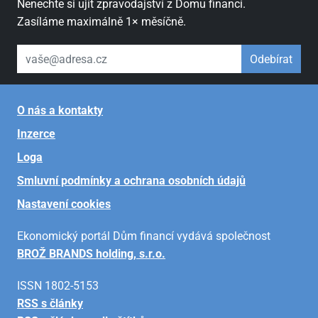
Nenechte si ujít zpravodajství z Domu financí.
Zasíláme maximálně 1× měsíčně.
váš email
Odebírat
O nás a kontakty
Inzerce
Loga
Smluvní podmínky a ochrana osobních údajů
Nastavení cookies
Ekonomický portál Dům financí vydává společnost
BROŽ BRANDS holding, s.r.o.
ISSN 1802-5153
RSS s články