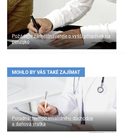
Požádejte zaměstnavatele o vyšší příspěvek na
penzijko
MOHLO BY VÁS TAKÉ ZAJÍMAT
Poradna: Nemoc invalidního důchodce
a daňová vratka