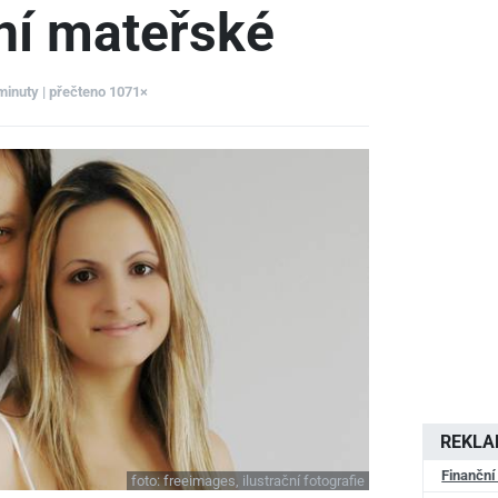
ní mateřské
 minuty | přečteno 1071×
REKL
Finanční
foto:
freeimages, ilustrační fotografie