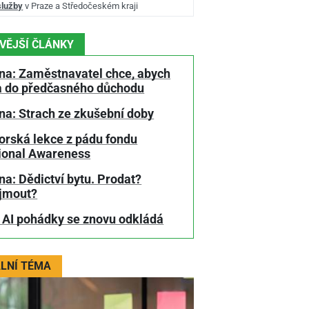
služby
v Praze a Středočeském kraji
VĚJŠÍ ČLÁNKY
na: Zaměstnavatel chce, abych
a do předčasného důchodu
na: Strach ze zkušební doby
orská lekce z pádu fondu
tional Awareness
a: Dědictví bytu. Prodat?
jmout?
 AI pohádky se znovu odkládá
LNÍ TÉMA