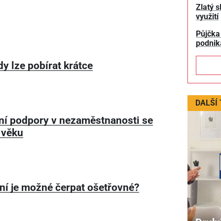
Zlatý s
využití
Půjčka
podnik
y lze pobírat krátce
DALŠÍ
ní podpory v nezaměstnanosti se
e věku
dní je možné čerpat ošetřovné?