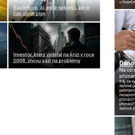
u finanč
BlackRock: AI ještě nekončí, ale je
čas ubrat plyn
Investor, který vydělal na krizi v roce
2008, znovu sází na problémy
Daňo
Na co
přizná
Kdy se v
daňové p
potvrzení
nezapome
přiznání?
přiznání?
daňové z