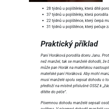
28 týdnů u pojištěnky, která dítě poro
37 týdnů u pojištěnky, která porodila
22 týdnů u pojištěnce, který čerpá m
31 týdnů u pojištěnce, který pečuje 
Praktický příklad
Paní Horáková porodila dceru Janu. Prot
než manžel, tak se manželé dohodli, že 
může pan Horák na mateřskou nastoupit 
mateřské paní Horáková. Aby mohl manžel
musí manželé spolu sepsat dohodu o tom
předloží na místně příslušné OSSZ k „žá
dítěte do péče“.
Písemnou dohodu manželé sepsali osobn
ověřena. V písemné dohodě manželé uved