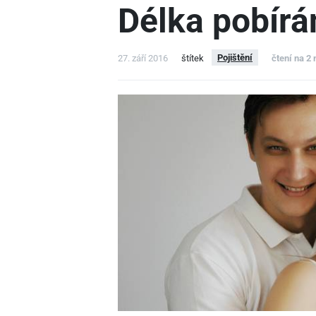
Délka pobírá
Pojištění
27. září 2016
štítek
čtení na 2