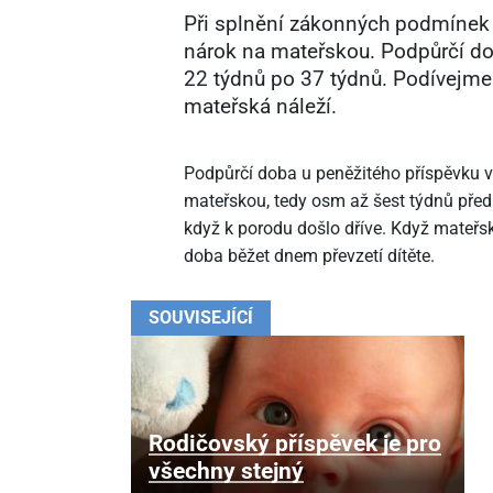
Při splnění zákonných podmínek v
nárok na mateřskou. Podpůrčí d
22 týdnů po 37 týdnů. Podívejme 
mateřská náleží.
Podpůrčí doba u peněžitého příspěvku 
mateřskou, tedy osm až šest týdnů př
když k porodu došlo dříve. Když mateřs
doba běžet dnem převzetí dítěte.
SOUVISEJÍCÍ
Rodičovský příspěvek je pro
všechny stejný