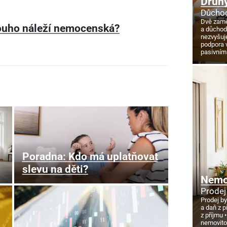
Druhý
Důchod
Dvě zamě
ouho náleží nemocenská?
a důcho
nezvyšuj
podpora 
pasivním
Poradna: Kdo má uplatňovat
slevu na děti?
Nemov
Prodej
Prodej by
a daň z p
z příjmu
nemovito