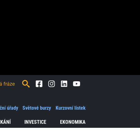
Facebook
Instagram
LinkedIn
Youtube
ční úřady
Světové burzy
Kurzovní lístek
IKÁNÍ
INVESTICE
EKONOMIKA