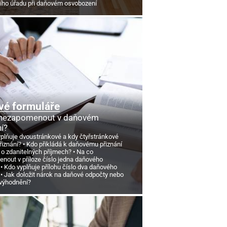
ního úřadu při daňovém osvobození
vé formuláře
 nezapomenout v daňovém
ní?
yplňuje dvoustránkové a kdy čtyřstránkové
řiznání?
Kdo přikládá k daňovému přiznání
 o zdanitelných příjmech?
Na co
nout v příloze číslo jedna daňového
Kdo vyplňuje přílohu číslo dva daňového
Jak doložit nárok na daňové odpočty nebo
výhodnění?