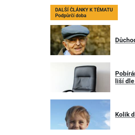
DALŠÍ ČLÁNKY K TÉMATU
Podpůrčí doba
Důchod
Pobírá
liší dl
Kolik 