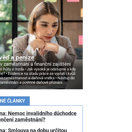
věď a peníze
v zaměstnání a finanční zajištění
í lhůta a mzda
Jak vysoké je odstupné a kdy
ne?
Evidence na úřadu práce se vyplatí i kvůli
Nezaměstnanost a daňová vratka
Nástup do
zaměstnání a povinné daňové přiznání
NÉ ČLÁNKY
na: Nemoc invalidního důchodce
ončení zaměstnání?
na: Smlouva na dobu určitou