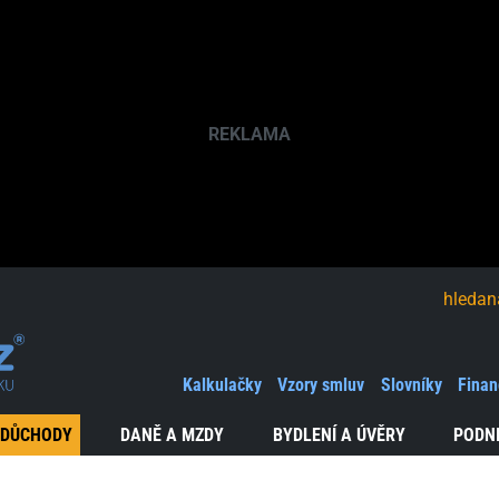
hledaná fráze
Kalkulačky
Vzory smluv
Slovníky
Finan
 DŮCHODY
DANĚ A MZDY
BYDLENÍ A ÚVĚRY
PODN