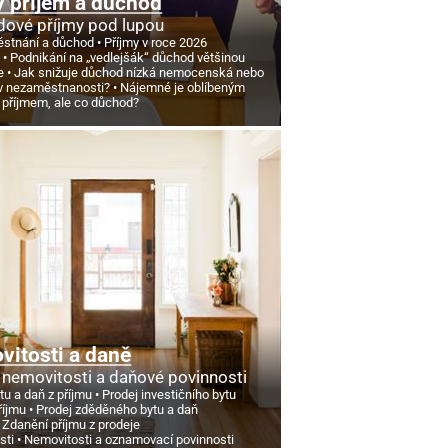
 příjem a důchod
ové příjmy pod lupou
stnání a důchod
Příjmy v roce 2026
d
Podnikání na „vedlejšák“ důchod většinou
e
Jak snižuje důchod nízká nemocenská nebo
v nezaměstnanosti?
Nájemné je oblíbeným
 příjmem, ale co důchod?
itosti a daně
 nemovitosti a daňové povinnosti
tu a daň z příjmu
Prodej investičního bytu
říjmu
Prodej zděděného bytu a daň
Zdanění příjmu z prodeje
sti
Nemovitosti a oznamovací povinnosti