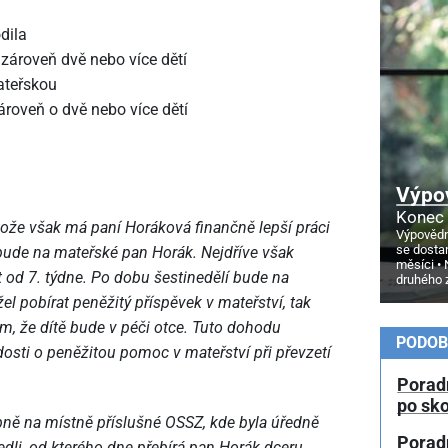
dila
 zároveň dvě nebo více dětí
ateřskou
zároveň o dvě nebo více dětí
Výpo
Konec 
ože však má paní Horáková finančně lepší práci
Výpovědn
se dosta
bude na mateřské pan Horák. Nejdříve však
měsíci
od 7. týdne. Po dobu šestinedělí bude na
druhého 
 pobírat peněžitý příspěvek v mateřství, tak
, že dítě bude v péči otce. Tuto dohodu
PODOB
dosti o peněžitou pomoc v mateřství při převzetí
Porad
po sk
ě na místně příslušné OSSZ, kde byla úředně
Porad
li, od kterého dne přebírá pan Horák dceru