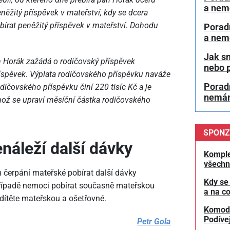
a nem
ěžitý příspěvek v mateřství, kdy se dcera
bírat peněžitý příspěvek v mateřství. Dohodu
Poradn
a nem
Jak s
 Horák zažádá o rodičovský příspěvek
nebo 
říspěvek. Výplata rodičovského příspěvku naváže
Porad
ičovského příspěvku činí 220 tisíc Kč a je
nemám
ehož se upraví měsíční částka rodičovského
SPONZ
áleží další dávky
Komple
všechn
čerpání mateřské pobírat další dávky
Kdy se
případě nemoci pobírat současně mateřskou
a na co
ítěte mateřskou a ošetřovné.
Komodit
Podívej
Petr Gola