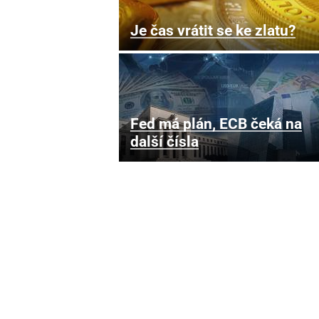
Je čas vrátit se ke zlatu?
Fed má plán, ECB čeká na
další čísla