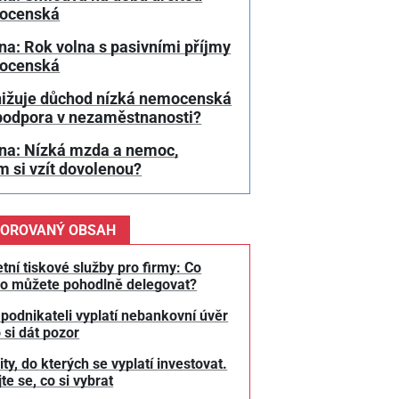
ocenská
a: Rok volna s pasivními příjmy
ocenská
nižuje důchod nízká nemocenská
podpora v nezaměstnanosti?
na: Nízká mzda a nemoc,
 si vzít dovolenou?
OROVANÝ OBSAH
tní tiskové služby pro firmy: Co
o můžete pohodlně delegovat?
 podnikateli vyplatí nebankovní úvěr
 si dát pozor
y, do kterých se vyplatí investovat.
te se, co si vybrat