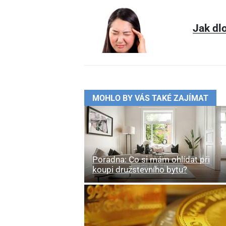
Jak dl
MOHLO BY VÁS TAKÉ ZAJÍMAT
Poradna: Co si mám ohlídat při
koupi družstevního bytu?