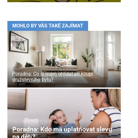
MOHLO BY VÁS TAKÉ ZAJÍMAT
Poradna: Co si mám ohlídat při koupi
družstevního bytu?
Poradna: Kdo má uplatňovat slevu
na děti?