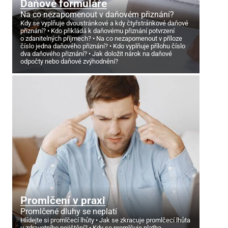
Daňové formuláře
Na co nezapomenout v daňovém přiznání?
Kdy se vyplňuje dvoustránkové a kdy čtyřstránkové daňové
přiznání?
Kdo přikládá k daňovému přiznání potvrzení
o zdanitelných příjmech?
Na co nezapomenout v příloze
číslo jedna daňového přiznání?
Kdo vyplňuje přílohu číslo
dva daňového přiznání?
Jak doložit nárok na daňové
odpočty nebo daňové zvýhodnění?
Promlčení v praxi
Promlčené dluhy se neplatí
Hlídejte si promlčecí lhůty
Jak se zkracuje promlčecí lhůta
u zdravotního pojištění?
Kdy se promlčuje platba