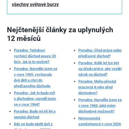
všechny světové burzy
Nejčtenější články za uplynulých
12 měsíců
Poradna: Tatínkovi
Poradna: Úřad práce nebo
vychází důchod pouze 20
předčasný důchod?
tisíc, jak je to možné?
Poradna: Kolik let lze být
Poradna: Narodila jsem se
na úřadu práce, aby vznikl
v roce 1965, vychovala
nárok na důchod?
dvě děti a chci do
Poradna: Mohu přestat
předčasného důchodu
pracovat 4 roky před
Poradna: Jak to budu mít
důchodem?
s důchodem, narodil jsem
Poradna: Narodila jsem se
se v roce 1964?
v roce 1965, jaké mám
Poradna: Bude mi 65 let a
důchodové možnosti?
nemám důchod
Nemocenská
Kdy se bude platit daň z
zaměstnanců v roce 2026