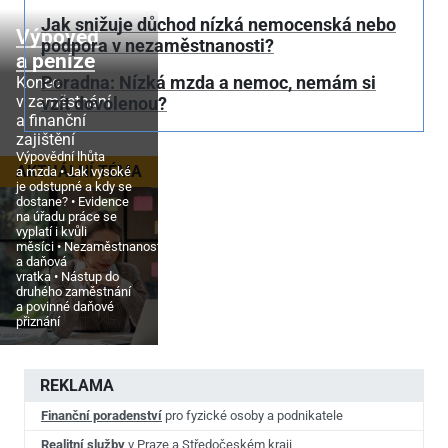
Jak snižuje důchod nízká nemocenská nebo
Výpověď
podpora v nezaměstnanosti?
a peníze
Poradna: Nízká mzda a nemoc, nemám si
Konec
v zaměstnání
vzít dovolenou?
a finanční
zajištění
Výpovědní lhůta
AKTUÁLNÍ TÉMA
a mzda
Jak vysoké
je odstupné a kdy se
dostane?
Evidence
na úřadu práce se
vyplatí i kvůli
měsíci
Nezaměstnanost
a daňová
vratka
Nástup do
druhého zaměstnání
a povinné daňové
přiznání
REKLAMA
Finanční poradenství
pro fyzické osoby a podnikatele
Realitní služby
v Praze a Středočeském kraji