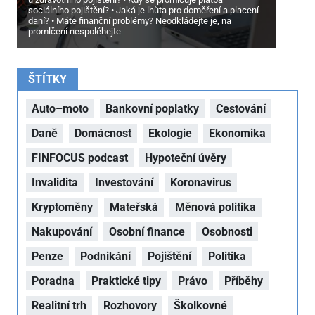
sociálního pojištění?
Jaká je lhůta pro doměření a placení
daní?
Máte finanční problémy? Neodkládejte je, na
promlčení nespoléhejte
ŠTÍTKY
Auto–moto
Bankovní poplatky
Cestování
Daně
Domácnost
Ekologie
Ekonomika
FINFOCUS podcast
Hypoteční úvěry
Invalidita
Investování
Koronavirus
Kryptoměny
Mateřská
Měnová politika
Nakupování
Osobní finance
Osobnosti
Penze
Podnikání
Pojištění
Politika
Poradna
Praktické tipy
Právo
Příběhy
Realitní trh
Rozhovory
Školkovné