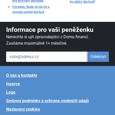
pro přiznání důchodu
invalidní důchod?
Poradna: Bude mi 66 let a
nemám pořád důchod
Informace pro vaši peněženku
Nenechte si ujít zpravodajství z Domu financí.
Zasíláme maximálně 1× měsíčně.
váš email
Odebírat
O nás a kontakty
Inzerce
Loga
Smluvní podmínky a ochrana osobních údajů
Nastavení cookies