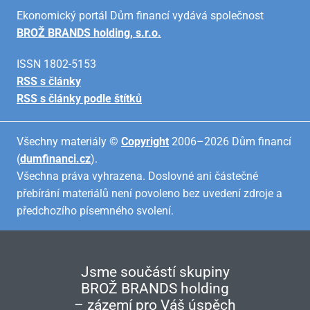
Ekonomický portál Dům financí vydává společnost
BROŽ BRANDS holding, s.r.o.
ISSN 1802-5153
RSS s články
RSS s články podle štítků
Všechny materiály ©
Copyright
2006–2026 Dům financí
(
dumfinanci.cz
).
Všechna práva vyhrazena. Doslovné ani částečné
přebírání materiálů není povoleno bez uvedení zdroje a
předchozího písemného svolení.
Jsme součástí skupiny
BROŽ BRANDS holding
– zázemí pro Váš úspěch