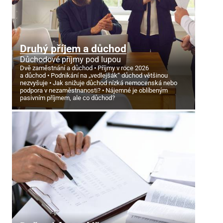
Druhý příjem a důchod
Důchodové příjmy pod lupou
Dvě zaměstnání a důchod
Příjmy v roce 2026
a důchod
Podnikání na „vedlejšák“ důchod většinou
nezvyšuje
Jak snižuje důchod nízká nemocenská nebo
podpora v nezaměstnanosti?
Nájemné je oblíbeným
pasivním příjmem, ale co důchod?