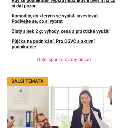
Kdy se podnikateli vyplatí nebankovní úvěr a na co
si dát pozor
Komodity, do kterých se vyplatí investovat.
Podívejte se, co si vybrat
Zlatý slitek 2 g: výhody, cena a praktické využití
Půjčka na podnikání: Pro OSVČ a aktivní
podnikatele
Další sponzorovaný obsah
DALŠÍ TÉMATA