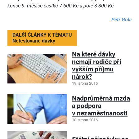
konce 9. měsíce částku 7 600 Kč a poté 3 800 Kč.
Petr Gola
DALŠÍ ČLÁNKY K TÉMATU
Netestované dávky
Na které dávky
nemají rodiče při
vyšším příjmu
nárok?
19. srpna 2016
Nadprůměrná mzda
a podpora
v nezaměstnanosti
18. srpna 2016