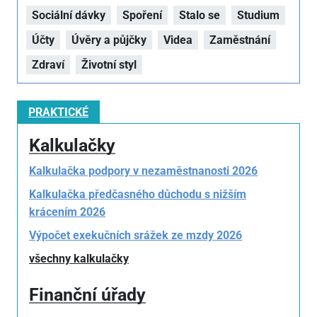
Sociální dávky
Spoření
Stalo se
Studium
Účty
Úvěry a půjčky
Videa
Zaměstnání
Zdraví
Životní styl
PRAKTICKÉ
Kalkulačky
Kalkulačka podpory v nezaměstnanosti 2026
Kalkulačka předčasného důchodu s nižším
krácením 2026
Výpočet exekučních srážek ze mzdy 2026
všechny kalkulačky
Finanční úřady