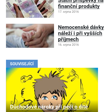
Státní příspěvky na
finanční produkty
17. srpna 2016
Nemocenské dávky
náleží i při vyšších
příjmech
16. srpna 2016
SOUVISEJÍCÍ
Důchodové nároky při péči o dítě