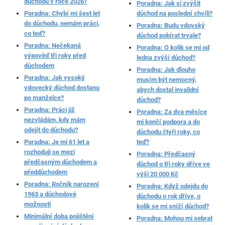
důchodu v roce 2026?
Poradna: Jak si zvýšit
Poradna: Chybí mi šest let
důchod na poslední chvíli?
do důchodu, nemám práci,
Poradna: Budu vdovský
co teď?
důchod pobírat trvale?
Poradna: Nečekaná
Poradna: O kolik se mi od
výpověď tři roky před
ledna zvýší důchod?
důchodem
Poradna: Jak dlouho
Poradna: Jak vysoký
musím být nemocný,
vdovecký důchod dostanu
abych dostal invalidní
po manželce?
důchod?
Poradna: Práci již
Poradna: Za dva měsíce
nezvládám, kdy mám
mi končí podpora a do
odejít do důchodu?
důchodu čtyři roky, co
Poradna: Je mi 61 let a
teď?
rozhoduji se mezi
Poradna: Předčasný
předčasným důchodem a
důchod o tři roky dříve ve
předdůchodem
výši 20 000 Kč
Poradna: Ročník narození
Poradna: Když odejdu do
1963 a důchodové
důchodu o rok dříve, o
možnosti
kolik se mi sníží důchod?
Minimální doba pojištění
Poradna: Mohou mi sebrat