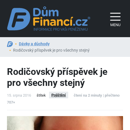
MENU
Dávky a důchody
Rodičovský příspěvek je pro všechny stejný
Rodičovský příspěvek je
pro všechny stejný
Pojištění
15. srpna 2016
štítek
čtení na 2 minuty | přečteno
707×