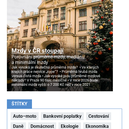
Mzdy v ČR stoupají
Porovnání průměrné mzdy, mediánu
a minimální mzdy
Jak vysoká je skutečná průměrná mzda?
Ve kterých
krajích práce nejvíce „sype“?
Průměrná hrubá mzda
versus čistá mzda
Jak vysoké jsou průměrné mzdové
náklady? V Praze 90 tisíc měsíčně
V roce 2026 bude
minimální mzda vyšší o 7
200 Kč než v roce 2021
ŠTÍTKY
Auto–moto
Bankovní poplatky
Cestování
Daně
Domácnost
Ekologie
Ekonomika