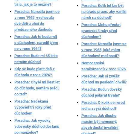
tisíc, jak je to možné?
Poradna: Kolik let lze být
Poradna: Narodila jsem se
na úřadu práce, aby vznikl
v roce 1965, vychovala
nárok na důchod?
dvě děti a chci do
Poradna: Mohu přestat
předčasného důchodu
pracovat 4 roky před
Poradna: Jak to budu mít
důchodem?
s důchodem, narodil jsem
Poradna: Narodila jsem se
se v roce 1964?
v roce 1965, jaké mám
Poradna: Bude mi 65 let a
důchodové možnosti?
nemám důchod
Nemocenská
Kdy se bude platit daň z
zaměstnanců v roce 2026
důchodu v roce 2026?
Poradna: Jak si zvýšit
Poradna: Chybí mi šest let
důchod na poslední chvíli?
do důchodu, nemám práci,
Poradna: Budu vdovský
co teď?
důchod pobírat trvale?
Poradna: Nečekaná
Poradna: O kolik se mi od
výpověď tři roky před
ledna zvýší důchod?
důchodem
Poradna: Jak dlouho
Poradna: Jak vysoký
musím být nemocný,
vdovecký důchod dostanu
abych dostal invalidní
po manželce?
důchod?