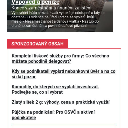
Výpověď a peníze
Konec v zaměstnání a finanční zajištění
Výpovědní lhůta a mzda
Jak vysoké je odstupné a kdy se
dostane?
Evidence na úřadu práce se vyplatí i kvůli
měsíci
Nezaměstnanost a daňová vratka
Nástup do
druhého zaměstnání a povinné daňové přiznání
SPONZOROVANÝ OBSAH
Kompletní tiskové služby pro firmy: Co všechno
můžete pohodlně delegovat?
Kdy se podnikateli vyplatí nebankovní úvěr a na co
si dát pozor
Komodity, do kterých se vyplatí investovat.
Podívejte se, co si vybrat
Zlatý slitek 2 g: výhody, cena a praktické využití
Půjčka na podnikání: Pro OSVČ a aktivní
podnikatele