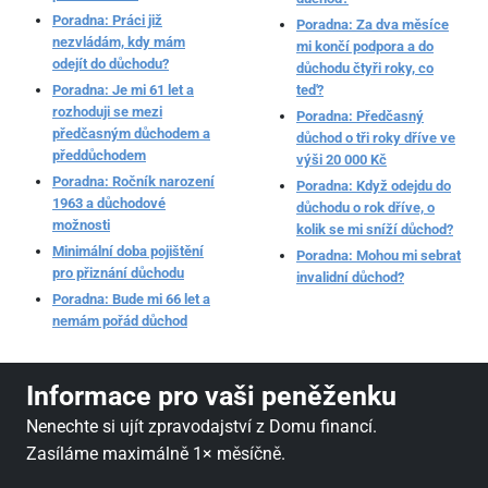
Poradna: Práci již
Poradna: Za dva měsíce
nezvládám, kdy mám
mi končí podpora a do
odejít do důchodu?
důchodu čtyři roky, co
Poradna: Je mi 61 let a
teď?
rozhoduji se mezi
Poradna: Předčasný
předčasným důchodem a
důchod o tři roky dříve ve
předdůchodem
výši 20 000 Kč
Poradna: Ročník narození
Poradna: Když odejdu do
1963 a důchodové
důchodu o rok dříve, o
možnosti
kolik se mi sníží důchod?
Minimální doba pojištění
Poradna: Mohou mi sebrat
pro přiznání důchodu
invalidní důchod?
Poradna: Bude mi 66 let a
nemám pořád důchod
Informace pro vaši peněženku
Nenechte si ujít zpravodajství z Domu financí.
Zasíláme maximálně 1× měsíčně.