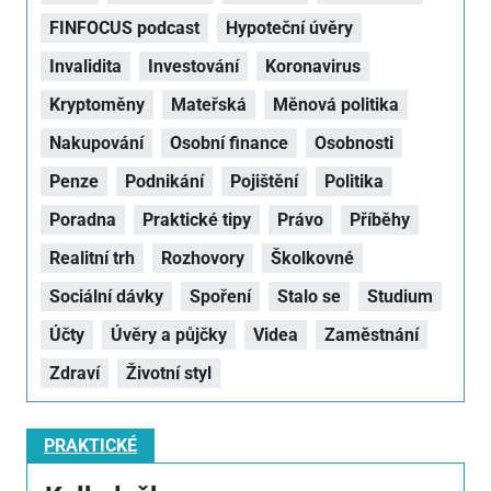
FINFOCUS podcast
Hypoteční úvěry
Invalidita
Investování
Koronavirus
Kryptoměny
Mateřská
Měnová politika
Nakupování
Osobní finance
Osobnosti
Penze
Podnikání
Pojištění
Politika
Poradna
Praktické tipy
Právo
Příběhy
Realitní trh
Rozhovory
Školkovné
Sociální dávky
Spoření
Stalo se
Studium
Účty
Úvěry a půjčky
Videa
Zaměstnání
Zdraví
Životní styl
PRAKTICKÉ