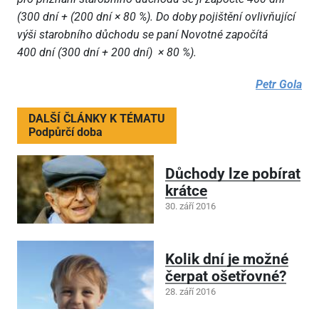
(300 dní + (200 dní × 80 %). Do doby pojištění ovlivňující
výši starobního důchodu se paní Novotné započítá
400 dní (300 dní + 200 dní) × 80 %).
Petr Gola
DALŠÍ ČLÁNKY K TÉMATU
Podpůrčí doba
Důchody lze pobírat
krátce
30. září 2016
Kolik dní je možné
čerpat ošetřovné?
28. září 2016