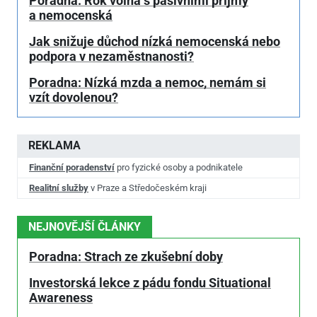
Poradna: Rok volna s pasivními příjmy
a nemocenská
Jak snižuje důchod nízká nemocenská nebo
podpora v nezaměstnanosti?
Poradna: Nízká mzda a nemoc, nemám si
vzít dovolenou?
REKLAMA
Finanční poradenství
pro fyzické osoby a podnikatele
Realitní služby
v Praze a Středočeském kraji
NEJNOVĚJŠÍ ČLÁNKY
Poradna: Strach ze zkušební doby
Investorská lekce z pádu fondu Situational
Awareness