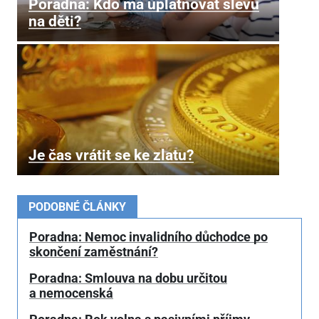
Poradna: Kdo má uplatňovat slevu
na děti?
Je čas vrátit se ke zlatu?
PODOBNÉ ČLÁNKY
Poradna: Nemoc invalidního důchodce po
skončení zaměstnání?
Poradna: Smlouva na dobu určitou
a nemocenská