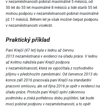
v nezaměstnanosti pobírat maximálně 5 měsíců, od
50 let do 55 let maximálně 8 měsíců a lidé starší 55 let
mohou podporu v nezaměstnanosti pobírat maximálně
již 11 měsíců. Během let je však možné čerpat podporu
v nezaměstnanosti vícekrát.
Praktický příklad
Paní Krejčí (47 let) byla v lednu až červnu
2013 nezaměstnaná v evidenci na úřadu práce. V lednu
až květnu náležela paní Krejčí podpora
v nezaměstnanosti, která se vypočítala z rozhodného
příjmu v předchozím zaměstnání. Od července 2013 do
konce září 2016 pracovala paní Krejčí na standardní
pracovní smlouvu, ale od října 2016 je opět v evidenci na
úřadu práce. Protože paní Krejčí splní zákonnou
podmínku a získá potřebnou dobu pojištění, tak bude
moci pobírat podporu v nezaměstnanosti, a to opět