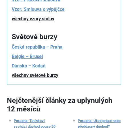
Vzor: Smlouva o výpůjčce
všechny vzory smluv
Světové burzy
Česká republika – Praha
Belgie – Brusel
Dánsko – Kodaň
všechny světové burzy
Nejčtenější články za uplynulých
12 měsíců
Poradna: Tatínkovi
Poradna: Úřad práce nebo
vychází důchod pouze 20
předčasný důchod?