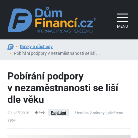
MENU
Dávky a důchody
Pobírání podpory v nezaměstnanosti se liší ...
Pobírání podpory
v nezaměstnanosti se liší
dle věku
Pojištění
29. září 2016
štítek
čtení na 2 minuty | přečteno
795×