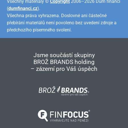
Všechny materiály ©
Copyright
2006–2026 Dům financí
(
dumfinanci.cz
).
Všechna práva vyhrazena. Doslovné ani částečné
přebírání materiálů není povoleno bez uvedení zdroje a
předchozího písemného svolení.
Jsme součástí skupiny
BROŽ BRANDS holding
– zázemí pro Váš úspěch