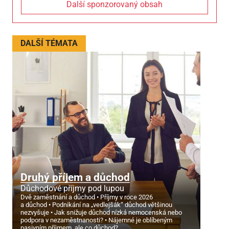
Další sponzorovaný obsah
DALŠÍ TÉMATA
Druhý příjem a důchod
Důchodové příjmy pod lupou
Dvě zaměstnání a důchod
Příjmy v roce 2026
a důchod
Podnikání na „vedlejšák“ důchod většinou
nezvyšuje
Jak snižuje důchod nízká nemocenská nebo
podpora v nezaměstnanosti?
Nájemné je oblíbeným
pasivním příjmem, ale co důchod?