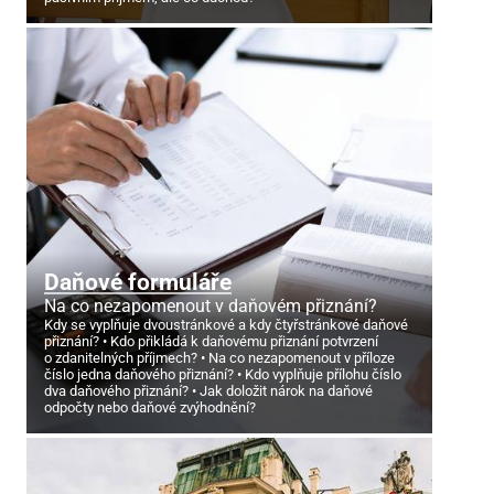
Daňové formuláře
Na co nezapomenout v daňovém přiznání?
Kdy se vyplňuje dvoustránkové a kdy čtyřstránkové daňové
přiznání?
Kdo přikládá k daňovému přiznání potvrzení
o zdanitelných příjmech?
Na co nezapomenout v příloze
číslo jedna daňového přiznání?
Kdo vyplňuje přílohu číslo
dva daňového přiznání?
Jak doložit nárok na daňové
odpočty nebo daňové zvýhodnění?