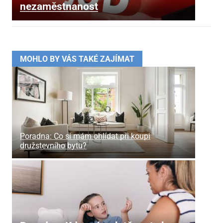
nezaměstnanost
MOHLO BY VÁS TAKÉ ZAJÍMAT
Poradna: Co si mám ohlídat při koupi
družstevního bytu?