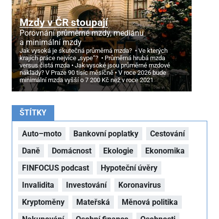
Mzdy v ČR stoupají
Porovnání průměrné mzdy, mediánu
a minimální mzdy
Jak vysoká je skutečná průměrná mzda?
Ve kterých
krajích práce nejvíce „sype“?
Průměrná hrubá mzda
versus čistá mzda
Jak vysoké jsou průměrné mzdové
náklady? V Praze 90 tisíc měsíčně
V roce 2026 bude
minimální mzda vyšší o 7
200 Kč než v roce 2021
ŠTÍTKY
Auto–moto
Bankovní poplatky
Cestování
Daně
Domácnost
Ekologie
Ekonomika
FINFOCUS podcast
Hypoteční úvěry
Invalidita
Investování
Koronavirus
Kryptoměny
Mateřská
Měnová politika