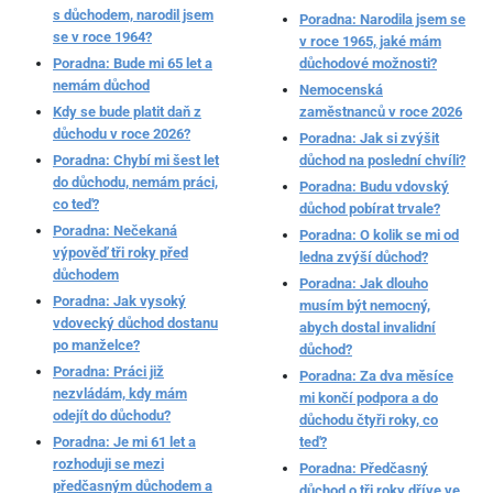
s důchodem, narodil jsem
Poradna: Narodila jsem se
se v roce 1964?
v roce 1965, jaké mám
Poradna: Bude mi 65 let a
důchodové možnosti?
nemám důchod
Nemocenská
Kdy se bude platit daň z
zaměstnanců v roce 2026
důchodu v roce 2026?
Poradna: Jak si zvýšit
Poradna: Chybí mi šest let
důchod na poslední chvíli?
do důchodu, nemám práci,
Poradna: Budu vdovský
co teď?
důchod pobírat trvale?
Poradna: Nečekaná
Poradna: O kolik se mi od
výpověď tři roky před
ledna zvýší důchod?
důchodem
Poradna: Jak dlouho
Poradna: Jak vysoký
musím být nemocný,
vdovecký důchod dostanu
abych dostal invalidní
po manželce?
důchod?
Poradna: Práci již
Poradna: Za dva měsíce
nezvládám, kdy mám
mi končí podpora a do
odejít do důchodu?
důchodu čtyři roky, co
Poradna: Je mi 61 let a
teď?
rozhoduji se mezi
Poradna: Předčasný
předčasným důchodem a
důchod o tři roky dříve ve