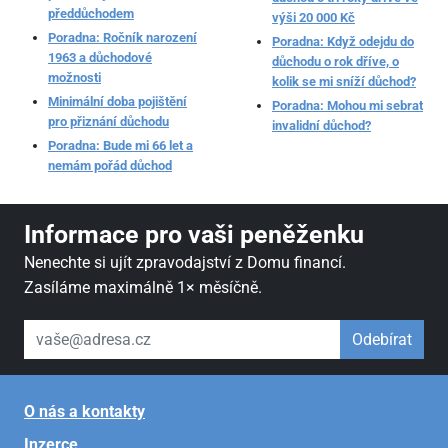
předdůchodem
výši 20 000 Kč
Poradna: Ročník narození
Poradna: Když odejdu do
1963 a důchodové
důchodu o rok dříve, o
možnosti
kolik se mi sníží důchod?
Minimální doba pojištění
Poradna: Mohou mi sebrat
pro přiznání důchodu
invalidní důchod?
Poradna: Bude mi 66 let a
nemám pořád důchod
Informace pro vaši peněženku
Nenechte si ujít zpravodajství z Domu financí.
Zasíláme maximálně 1× měsíčně.
váš email
Odebírat
O nás a kontakty
Inzerce