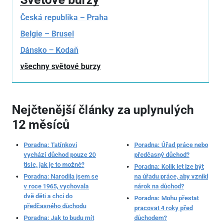
Česká republika – Praha
Belgie – Brusel
Dánsko – Kodaň
všechny světové burzy
Nejčtenější články za uplynulých
12 měsíců
Poradna: Tatínkovi
Poradna: Úřad práce nebo
vychází důchod pouze 20
předčasný důchod?
tisíc, jak je to možné?
Poradna: Kolik let lze být
Poradna: Narodila jsem se
na úřadu práce, aby vznikl
v roce 1965, vychovala
nárok na důchod?
dvě děti a chci do
Poradna: Mohu přestat
předčasného důchodu
pracovat 4 roky před
Poradna: Jak to budu mít
důchodem?