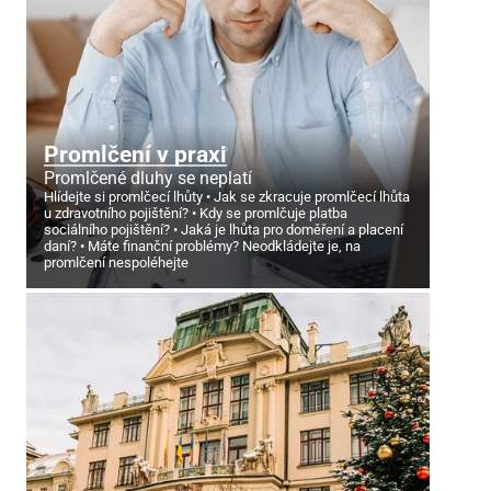
Promlčení v praxi
Promlčené dluhy se neplatí
Hlídejte si promlčecí lhůty
Jak se zkracuje promlčecí lhůta
u zdravotního pojištění?
Kdy se promlčuje platba
sociálního pojištění?
Jaká je lhůta pro doměření a placení
daní?
Máte finanční problémy? Neodkládejte je, na
promlčení nespoléhejte