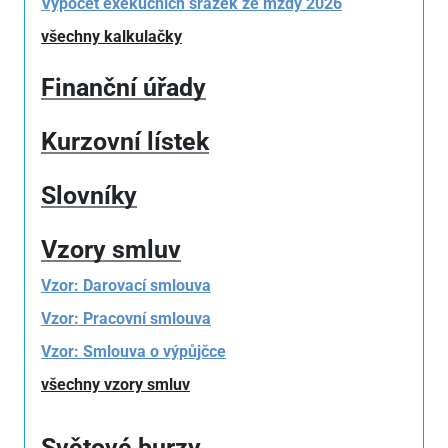
Výpočet exekučních srážek ze mzdy 2026
všechny kalkulačky
Finanční úřady
Kurzovní lístek
Slovníky
Vzory smluv
Vzor: Darovací smlouva
Vzor: Pracovní smlouva
Vzor: Smlouva o výpůjčce
všechny vzory smluv
Světové burzy