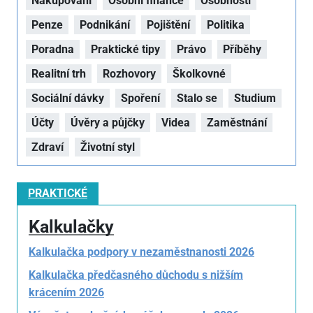
Nakupování
Osobní finance
Osobnosti
Penze
Podnikání
Pojištění
Politika
Poradna
Praktické tipy
Právo
Příběhy
Realitní trh
Rozhovory
Školkovné
Sociální dávky
Spoření
Stalo se
Studium
Účty
Úvěry a půjčky
Videa
Zaměstnání
Zdraví
Životní styl
PRAKTICKÉ
Kalkulačky
Kalkulačka podpory v nezaměstnanosti 2026
Kalkulačka předčasného důchodu s nižším
krácením 2026