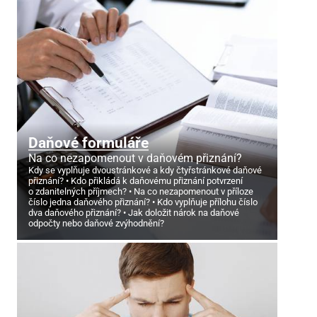
Daňové formuláře
Na co nezapomenout v daňovém přiznání?
Kdy se vyplňuje dvoustránkové a kdy čtyřstránkové daňové
přiznání?
Kdo přikládá k daňovému přiznání potvrzení
o zdanitelných příjmech?
Na co nezapomenout v příloze
číslo jedna daňového přiznání?
Kdo vyplňuje přílohu číslo
dva daňového přiznání?
Jak doložit nárok na daňové
odpočty nebo daňové zvýhodnění?