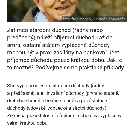
foto:
freeimages, ilustrační fotografie
Zatímco starobní důchod (řádný nebo
předčasný) náleží příjemci důchodu až do
smrti, ostatní státem vyplácené důchody
mohou být v praxi zasílány na bankovní účet
příjemce důchodu pouze krátkou dobu. Jak je
to možné? Podívejme se na praktické příklady.
Stát vyplácí nejenom starobní důchody (řádné
a předčasné), ale i invalidní důchody (prvního stupně,
druhého stupně a třetího stupně) a pozůstalostní
důchody (vdovské, vdovecké a sirotčí důchody).
Zejména pozůstalostní důchody mohou být vypláceny
velmi krátkou dobu.