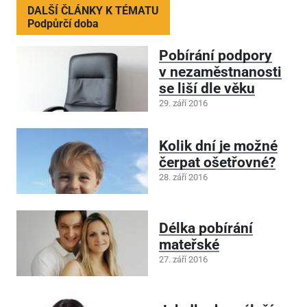
DALŠÍ ČLÁNKY K TÉMATU
Podpůrčí doba
Pobírání podpory
v nezaměstnanosti
se liší dle věku
29. září 2016
Kolik dní je možné
čerpat ošetřovné?
28. září 2016
Délka pobírání
mateřské
27. září 2016