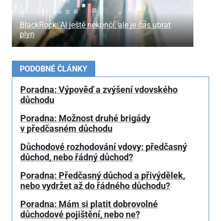
BlackRock: AI ještě nekončí, ale je čas ubrat
plyn
PODOBNÉ ČLÁNKY
Poradna: Výpověď a zvýšení vdovského
důchodu
Poradna: Možnost druhé brigády
v předčasném důchodu
Důchodové rozhodování vdovy: předčasný
důchod, nebo řádný důchod?
Poradna: Předčasný důchod a přivýdělek,
nebo vydržet až do řádného důchodu?
Poradna: Mám si platit dobrovolné
důchodové pojištění, nebo ne?