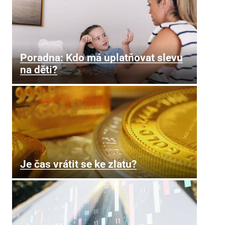
Poradna: Kdo má uplatňovat slevu
na děti?
Je čas vrátit se ke zlatu?