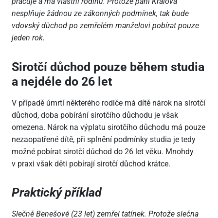
pracuje a má vlastní rodinu. Protože paní Králová
nesplňuje žádnou ze zákonných podmínek, tak bude
vdovský důchod po zemřelém manželovi pobírat pouze
jeden rok.
Sirotčí důchod pouze během studia
a nejdéle do 26 let
V případě úmrtí některého rodiče má dítě nárok na sirotčí
důchod, doba pobírání sirotčího důchodu je však
omezena. Nárok na výplatu sirotčího důchodu má pouze
nezaopatřené dítě, při splnění podmínky studia je tedy
možné pobírat sirotčí důchod do 26 let věku. Mnohdy
v praxi však děti pobírají sirotčí důchod krátce.
Praktický příklad
Slečně Benešové (23 let) zemřel tatínek. Protože slečna