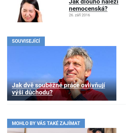
Jak dlouho náleží
nemocenská?
26. září 2016
SOUVISEJÍCÍ
Jak dvě souběžné práce ovlivňují
výši důchodu?
MOHLO BY VÁS TAKÉ ZAJÍMAT