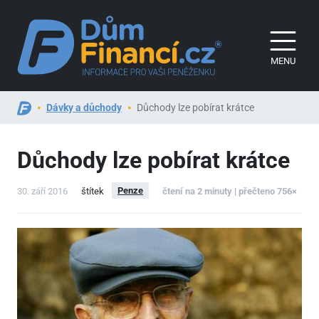
MENU
Dávky a důchody
Důchody lze pobírat krátce
Důchody lze pobírat krátce
Penze
30. září 2016
štítek
čtení na 2 minuty | přečteno 756×