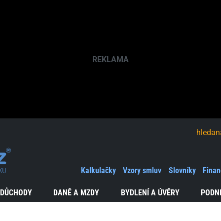
hledaná fráze
Kalkulačky
Vzory smluv
Slovníky
Finan
 DŮCHODY
DANĚ A MZDY
BYDLENÍ A ÚVĚRY
PODN