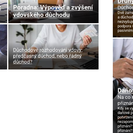
Druhý
t
Poradna: Výpověď a zvýšení
Důchod
Dvě zamě
vdovského důchodu
a důcho
nezvyšuj
podpora 
pasivním
Důchodové rozhodování vdovy:
předčasný důchod, nebo řádný
důchod?
Daňo
Na co
přizná
Kdy se v
daňové p
potvrzení
nezapome
přiznání?
přiznání?