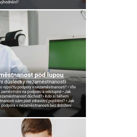
výhodnění?
městnanost pod lupou
ní důsledky nezaměstnanosti
 o výpočtu podpory v nezaměstnanosti?
Vliv
 zaměstnání na podporu a odstupné
Jak
nezaměstnanost důchod?
Kdo si během
anosti sám platí zdravotní pojištění?
Jak
e podpora v nezaměstnanosti bez doložení