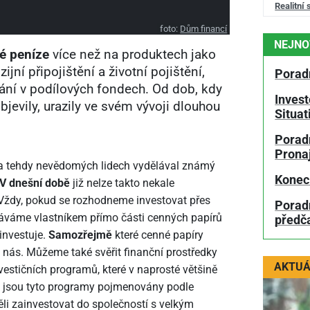
Realitní 
foto:
Dům financí
NEJNO
é peníze
více než na produktech jako
jní připojištění a životní pojištění,
Porad
vání v podílových fondech. Od dob, kdy
Invest
jevily, urazily ve svém vývoji dlouhou
Situa
Poradn
Prona
 na tehdy nevědomých lidech vydělával známý
Konec
V dnešní době
již nelze takto nekale
 Vždy, pokud se rozhodneme investovat přes
Porad
táváme vlastníkem přímo části cenných papírů
předč
investuje.
Samozřejmě
které cenné papíry
 nás. Můžeme také svěřit finanční prostředky
AKTUÁ
estičních programů, které v naprosté většině
ou jsou tyto programy pojmenovány podle
li zainvestovat do společností s velkým