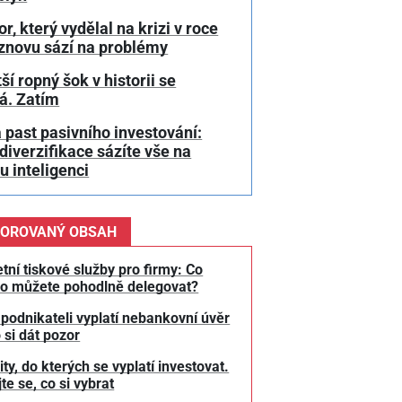
or, který vydělal na krizi v roce
 znovu sází na problémy
ší ropný šok v historii se
á. Zatím
 past pasivního investování:
diverzifikace sázíte vše na
 inteligenci
OROVANÝ OBSAH
tní tiskové služby pro firmy: Co
o můžete pohodlně delegovat?
 podnikateli vyplatí nebankovní úvěr
 si dát pozor
y, do kterých se vyplatí investovat.
te se, co si vybrat