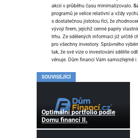
akcií v průběhu času minimalizovalo.
S
programů je velice relativní a vždy vych
s dostatečnou jistotou říci, že zhodnocen
vývoji firem, jejichž cenné papíry vlast
trhu. Ze sdělených informací již určitě c
pro všechny investory. Správného výběru
tak, že své vize o investování sdělíte od
věnuje. Dům financí Vám samozřejmě i
SOUVISEJÍCÍ
Optimální portfolio podle
Domu financí II.