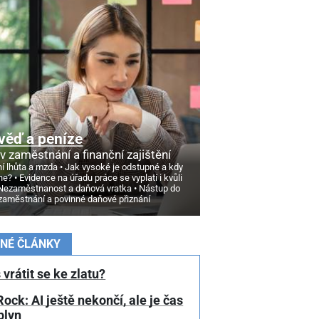
věď a peníze
v zaměstnání a finanční zajištění
í lhůta a mzda
Jak vysoké je odstupné a kdy
ne?
Evidence na úřadu práce se vyplatí i kvůli
Nezaměstnanost a daňová vratka
Nástup do
zaměstnání a povinné daňové přiznání
NÉ ČLÁNKY
 vrátit se ke zlatu?
ock: AI ještě nekončí, ale je čas
plyn