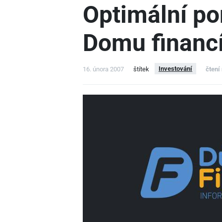
Optimální por
Domu financí 
Investování
16. února 2007
štítek
čtení