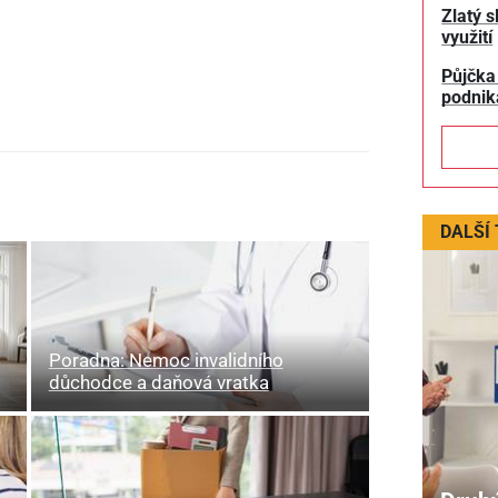
Zlatý s
využití
Půjčka
podnik
DALŠÍ
Poradna: Nemoc invalidního
důchodce a daňová vratka