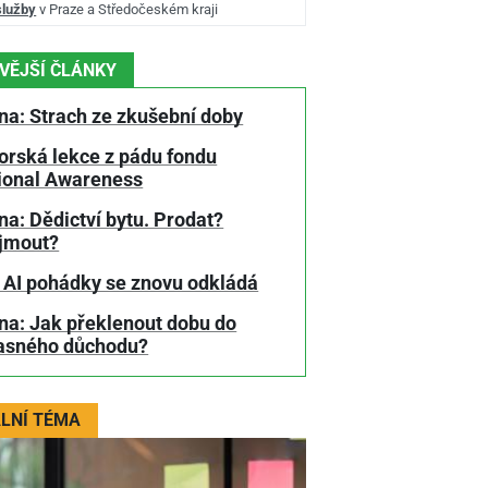
služby
v Praze a Středočeském kraji
VĚJŠÍ ČLÁNKY
na: Strach ze zkušební doby
orská lekce z pádu fondu
tional Awareness
a: Dědictví bytu. Prodat?
jmout?
 AI pohádky se znovu odkládá
na: Jak překlenout dobu do
asného důchodu?
LNÍ TÉMA