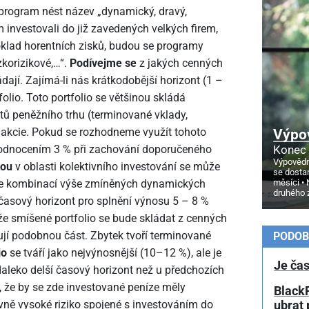
program nést název „dynamický, dravý,
investovali do již zavedených velkých firem,
oklad horentních zisků, budou se programy
zkorizikové,…“.
Podívejme se
z jakých cenných
dají. Zajímá-li nás krátkodobější horizont (1 –
folio. Toto portfolio se většinou skládá
tů peněžního trhu (terminované vklady,
Výpo
é akcie. Pokud se rozhodneme využít tohoto
Konec 
odnocením 3 % při zachování doporučeného
Výpovědn
tou
v oblasti kolektivního investování se může
se dosta
měsíci
 je kombinací výše zmíněných dynamických
druhého 
časový horizont pro splnění výnosu 5 – 8 %
é, že smíšené portfolio se bude skládat z cenných
ují podobnou část. Zbytek tvoří terminované
PODOB
io
se tváří jako nejvýnosnější (10–12 %), ale je
Je čas
 daleko delší časový horizont než u předchozích
, že by se zde investované peníze měly
BlackR
ivně vysoké riziko spojené s investováním do
ubrat 