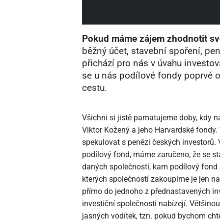
Pokud máme zájem zhodnotit sv
běžný účet, stavební spoření, penzi
přichází pro nás v úvahu investo
se u nás podílové fondy poprvé ob
cestu.
Všichni si jistě pamatujeme doby, kdy
Viktor Kožený a jeho Harvardské fondy.
spekulovat s penězi českých investorů.
podílový fond, máme zaručeno, že se s
daných společností, kam podílový fond 
kterých společností zakoupíme je jen na
přímo do jednoho z přednastavených inv
investiční společnosti nabízejí. Většin
jasných vodítek, tzn. pokud bychom chtě