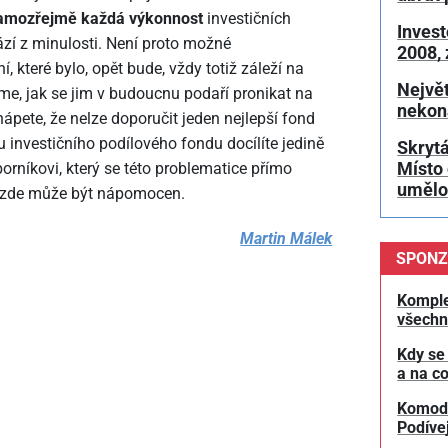
amozřejmě každá výkonnost
investičních
Invest
ází z minulosti. Není proto možné
2008,
í, které bylo, opět bude, vždy totiž záleží na
Největ
níme, jak se jim v budoucnu podaří pronikat na
nekon
hápete, že nelze doporučit jeden nejlepší fond
 investičního podílového fondu docílíte jedině
Skrytá
borníkovi, který se této problematice přímo
Místo 
umělou
 zde může být nápomocen.
Martin Málek
SPONZ
Komple
všechn
Kdy se
a na co
Komodit
Podívej