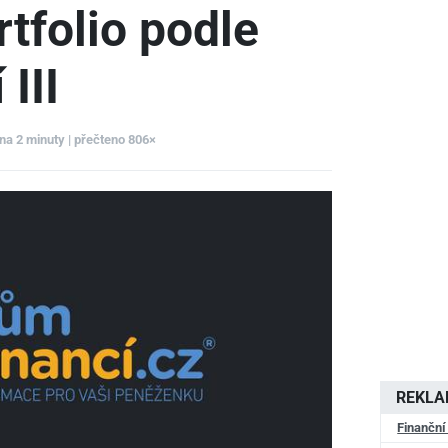
tfolio podle
III
 na 2 minuty | přečteno 806×
REKL
Finanční