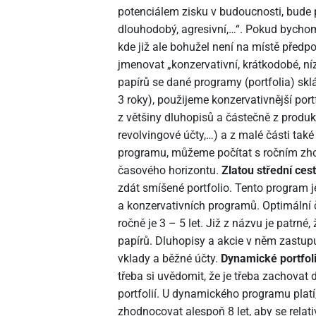
potenciálem zisku v budoucnosti, bude 
dlouhodobý, agresivní,…“. Pokud bychom 
kde již ale bohužel není na místě předp
jmenovat „konzervativní, krátkodobé, ní
papírů se dané programy (portfolia) sklá
3 roky), použijeme konzervativnější port
z většiny dluhopisů a částečně z produk
revolvingové účty,…) a z malé části tak
programu, můžeme počítat s ročním zh
časového horizontu.
Zlatou střední ces
zdát smíšené portfolio. Tento program
a konzervativních programů. Optimální 
ročně je 3 – 5 let. Již z názvu je patrn
papírů. Dluhopisy a akcie v něm zastup
vklady a běžné účty.
Dynamické portfol
třeba si uvědomit, že je třeba zachovat
portfolií. U dynamického programu platí
zhodnocovat alespoň 8 let, aby se relat