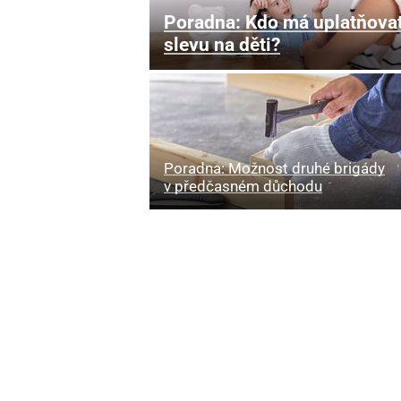
Poradna: Kdo má uplatňova
slevu na děti?
Poradna: Možnost druhé brigády
v předčasném důchodu