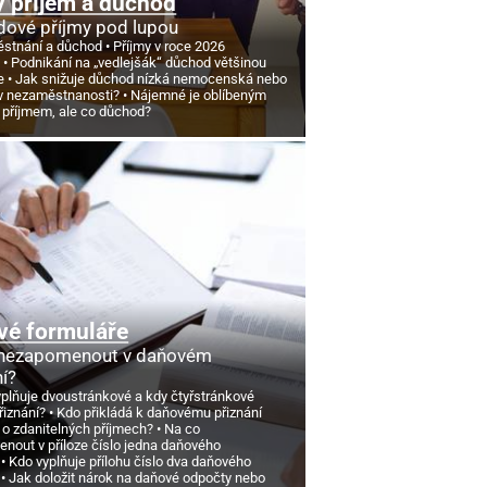
 příjem a důchod
ové příjmy pod lupou
stnání a důchod
Příjmy v roce 2026
d
Podnikání na „vedlejšák“ důchod většinou
e
Jak snižuje důchod nízká nemocenská nebo
v nezaměstnanosti?
Nájemné je oblíbeným
 příjmem, ale co důchod?
vé formuláře
 nezapomenout v daňovém
ní?
yplňuje dvoustránkové a kdy čtyřstránkové
řiznání?
Kdo přikládá k daňovému přiznání
 o zdanitelných příjmech?
Na co
nout v příloze číslo jedna daňového
Kdo vyplňuje přílohu číslo dva daňového
Jak doložit nárok na daňové odpočty nebo