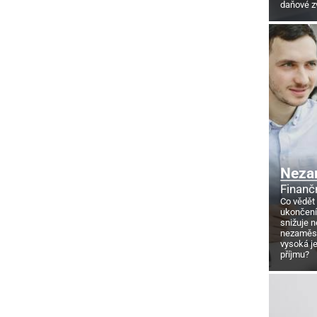
daňové z
Neza
Finanč
Co vědět
ukončení
snižuje 
nezaměstn
vysoká j
příjmu?