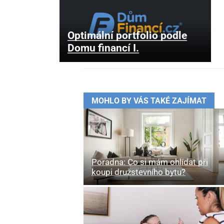
Optimální portfolio podle
Domu financí I.
MOHLO BY VÁS TAKÉ ZAJÍMAT
Poradna: Co si mám ohlídat při
koupi družstevního bytu?