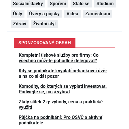
Sociální dávky
Spoření
Stalo se
Studium
Účty
Úvěry a půjčky
Videa
Zaměstnání
Zdraví
Životní styl
SPONZOROVANÝ OBSAH
Kompletní tiskové služby pro firmy: Co
všechno můžete pohodlně delegovat?
Kdy se podnikateli vyplatí nebankovní úvěr
a na co si dát pozor
Komodity, do kterých se vyplatí investovat.
Podívejte se, co si vybrat
Zlatý slitek 2 g: výhody, cena a praktické
využití
Půjčka na podnikání: Pro OSVČ a aktivní
podnikatele