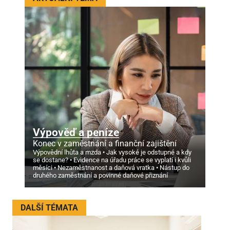
Výpověď a peníze
Konec v zaměstnání a finanční zajištění
Výpovědní lhůta a mzda
Jak vysoké je odstupné a kdy
se dostane?
Evidence na úřadu práce se vyplatí i kvůli
měsíci
Nezaměstnanost a daňová vratka
Nástup do
druhého zaměstnání a povinné daňové přiznání
DALŠÍ TÉMATA