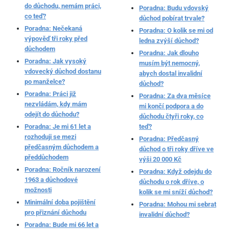
do důchodu, nemám práci,
Poradna: Budu vdovský
co teď?
důchod pobírat trvale?
Poradna: Nečekaná
Poradna: O kolik se mi od
výpověď tři roky před
ledna zvýší důchod?
důchodem
Poradna: Jak dlouho
Poradna: Jak vysoký
musím být nemocný,
vdovecký důchod dostanu
abych dostal invalidní
po manželce?
důchod?
Poradna: Práci již
Poradna: Za dva měsíce
nezvládám, kdy mám
mi končí podpora a do
odejít do důchodu?
důchodu čtyři roky, co
Poradna: Je mi 61 let a
teď?
rozhoduji se mezi
Poradna: Předčasný
předčasným důchodem a
důchod o tři roky dříve ve
předdůchodem
výši 20 000 Kč
Poradna: Ročník narození
Poradna: Když odejdu do
1963 a důchodové
důchodu o rok dříve, o
možnosti
kolik se mi sníží důchod?
Minimální doba pojištění
Poradna: Mohou mi sebrat
pro přiznání důchodu
invalidní důchod?
Poradna: Bude mi 66 let a