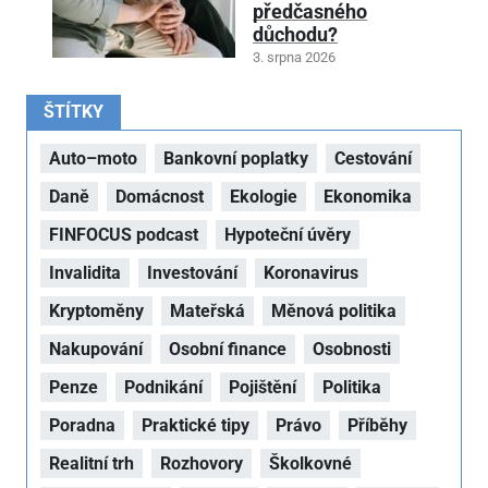
předčasného
důchodu?
3. srpna 2026
ŠTÍTKY
Auto–moto
Bankovní poplatky
Cestování
Daně
Domácnost
Ekologie
Ekonomika
FINFOCUS podcast
Hypoteční úvěry
Invalidita
Investování
Koronavirus
Kryptoměny
Mateřská
Měnová politika
Nakupování
Osobní finance
Osobnosti
Penze
Podnikání
Pojištění
Politika
Poradna
Praktické tipy
Právo
Příběhy
Realitní trh
Rozhovory
Školkovné