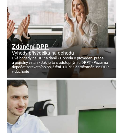
Zdanění DPP
Výhody přivýdělku na dohodu
Dvě brigády na DPP a daně
Dohoda o provedení práce
a pojistný vztah
Jak je to s odstupným u DPP?
Pozor na
dopočet zdravotního pojištění u DPP
Zaměstnání na DPP
v důchodu