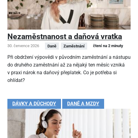
Nezaměstnanost a daňová vratka
30. července 2026
čtení na 2 minuty
Daně
Zaměstnání
Při obdržení výpovědi v původním zaměstnání a nástupu
do druhého zaměstnání až za nějaký ten měsíc vzniká
v praxi nárok na daňový přeplatek. Co je potřeba si
ohlídat?
DÁVKY A DŮCHODY
DANĚ A MZDY