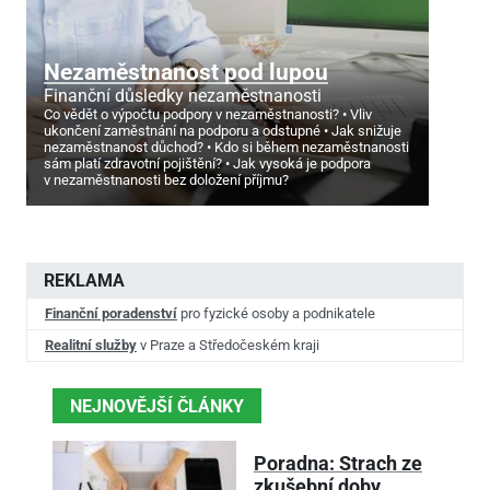
Nezaměstnanost pod lupou
Finanční důsledky nezaměstnanosti
Co vědět o výpočtu podpory v nezaměstnanosti?
Vliv
ukončení zaměstnání na podporu a odstupné
Jak snižuje
nezaměstnanost důchod?
Kdo si během nezaměstnanosti
sám platí zdravotní pojištění?
Jak vysoká je podpora
v nezaměstnanosti bez doložení příjmu?
REKLAMA
Finanční poradenství
pro fyzické osoby a podnikatele
Realitní služby
v Praze a Středočeském kraji
NEJNOVĚJŠÍ ČLÁNKY
Poradna: Strach ze
zkušební doby