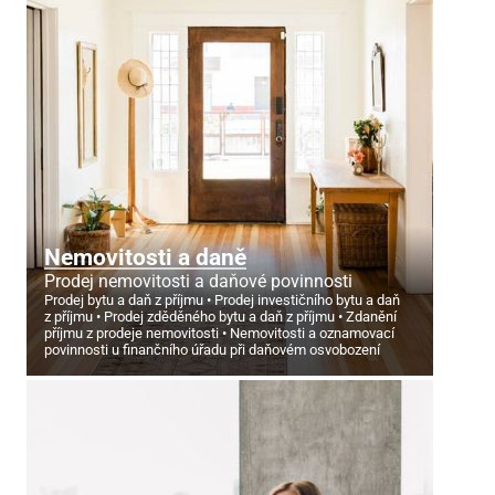
Nemovitosti a daně
Prodej nemovitosti a daňové povinnosti
Prodej bytu a daň z příjmu
Prodej investičního bytu a daň
z příjmu
Prodej zděděného bytu a daň z příjmu
Zdanění
příjmu z prodeje nemovitosti
Nemovitosti a oznamovací
povinnosti u finančního úřadu při daňovém osvobození