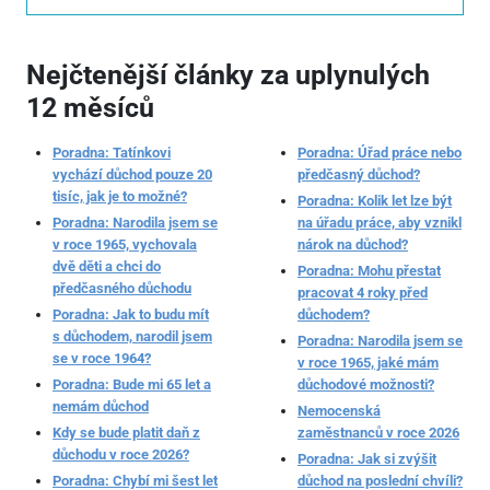
Nejčtenější články za uplynulých
12 měsíců
Poradna: Tatínkovi
Poradna: Úřad práce nebo
vychází důchod pouze 20
předčasný důchod?
tisíc, jak je to možné?
Poradna: Kolik let lze být
Poradna: Narodila jsem se
na úřadu práce, aby vznikl
v roce 1965, vychovala
nárok na důchod?
dvě děti a chci do
Poradna: Mohu přestat
předčasného důchodu
pracovat 4 roky před
Poradna: Jak to budu mít
důchodem?
s důchodem, narodil jsem
Poradna: Narodila jsem se
se v roce 1964?
v roce 1965, jaké mám
Poradna: Bude mi 65 let a
důchodové možnosti?
nemám důchod
Nemocenská
Kdy se bude platit daň z
zaměstnanců v roce 2026
důchodu v roce 2026?
Poradna: Jak si zvýšit
Poradna: Chybí mi šest let
důchod na poslední chvíli?