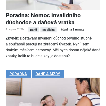
Poradna: Nemoc invalidního
důchodce a daňová vratka
1. srpna 2026
čtení na 3 minuty
Daně
Invalidita
Zbyněk: Dostávám invalidní důchod prvního stupně
a současně pracuji na zkrácený úvazek. Nyní jsem
druhým měsícem nemocný. Měl bych dostat nějaké daně
zpátky, kolik to bude a kdy je dostanu?
PORADNA
DANĚ A MZDY