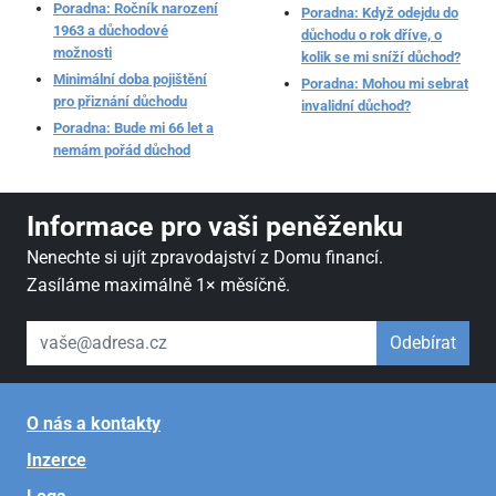
Poradna: Ročník narození
Poradna: Když odejdu do
1963 a důchodové
důchodu o rok dříve, o
možnosti
kolik se mi sníží důchod?
Minimální doba pojištění
Poradna: Mohou mi sebrat
pro přiznání důchodu
invalidní důchod?
Poradna: Bude mi 66 let a
nemám pořád důchod
Informace pro vaši peněženku
Nenechte si ujít zpravodajství z Domu financí.
Zasíláme maximálně 1× měsíčně.
váš email
Odebírat
O nás a kontakty
Inzerce