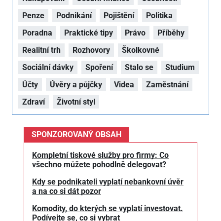
Penze
Podnikání
Pojištění
Politika
Poradna
Praktické tipy
Právo
Příběhy
Realitní trh
Rozhovory
Školkovné
Sociální dávky
Spoření
Stalo se
Studium
Účty
Úvěry a půjčky
Videa
Zaměstnání
Zdraví
Životní styl
SPONZOROVANÝ OBSAH
Kompletní tiskové služby pro firmy: Co
všechno můžete pohodlně delegovat?
Kdy se podnikateli vyplatí nebankovní úvěr
a na co si dát pozor
Komodity, do kterých se vyplatí investovat.
Podívejte se, co si vybrat