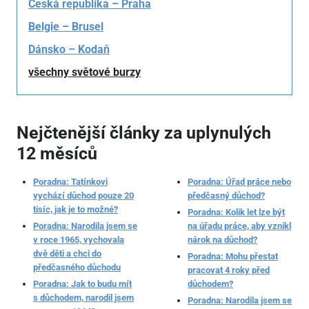
Česká republika – Praha
Belgie – Brusel
Dánsko – Kodaň
všechny světové burzy
Nejčtenější články za uplynulých
12 měsíců
Poradna: Tatínkovi
Poradna: Úřad práce nebo
vychází důchod pouze 20
předčasný důchod?
tisíc, jak je to možné?
Poradna: Kolik let lze být
Poradna: Narodila jsem se
na úřadu práce, aby vznikl
v roce 1965, vychovala
nárok na důchod?
dvě děti a chci do
Poradna: Mohu přestat
předčasného důchodu
pracovat 4 roky před
Poradna: Jak to budu mít
důchodem?
s důchodem, narodil jsem
Poradna: Narodila jsem se