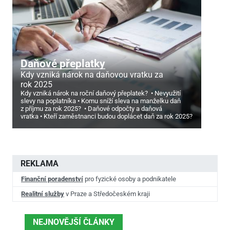
Daňové přeplatky
Kdy vzniká nárok na daňovou vratku za
rok 2025
Kdy vzniká nárok na roční daňový přeplatek?
Nevyužití
slevy na poplatníka
Komu sníží sleva na manželku daň
z příjmu za rok 2025?
Daňové odpočty a daňová
vratka
Kteří zaměstnanci budou doplácet daň za rok 2025?
REKLAMA
Finanční poradenství
pro fyzické osoby a podnikatele
Realitní služby
v Praze a Středočeském kraji
NEJNOVĚJŠÍ ČLÁNKY