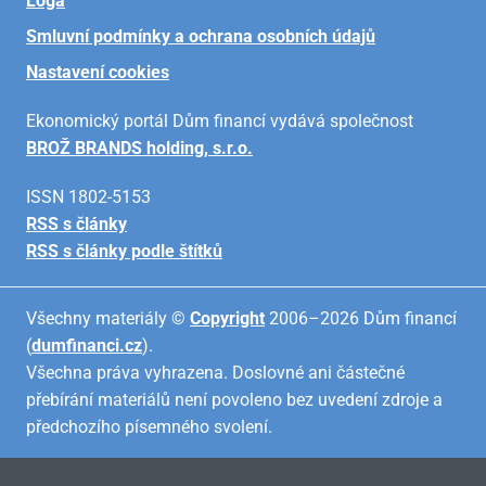
Loga
Smluvní podmínky a ochrana osobních údajů
Nastavení cookies
Ekonomický portál Dům financí vydává společnost
BROŽ BRANDS holding, s.r.o.
ISSN 1802-5153
RSS s články
RSS s články podle štítků
Všechny materiály ©
Copyright
2006–2026 Dům financí
(
dumfinanci.cz
).
Všechna práva vyhrazena. Doslovné ani částečné
přebírání materiálů není povoleno bez uvedení zdroje a
předchozího písemného svolení.