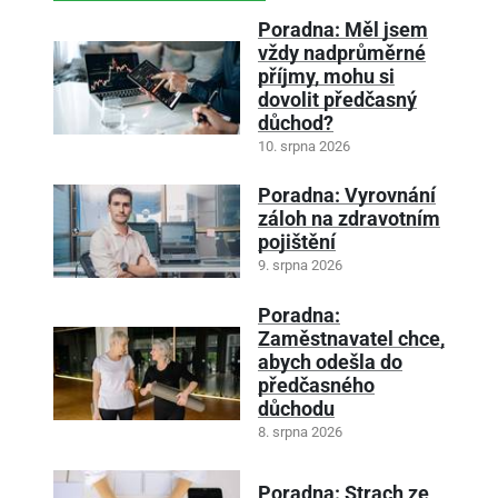
Poradna: Měl jsem
vždy nadprůměrné
příjmy, mohu si
dovolit předčasný
důchod?
10. srpna 2026
Poradna: Vyrovnání
záloh na zdravotním
pojištění
9. srpna 2026
Poradna:
Zaměstnavatel chce,
abych odešla do
předčasného
důchodu
8. srpna 2026
Poradna: Strach ze