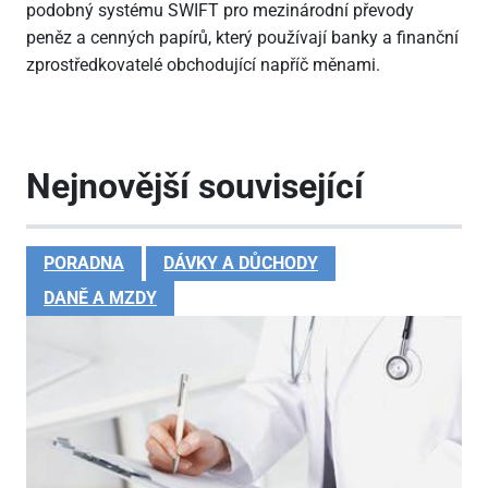
podobný systému SWIFT pro mezinárodní převody
peněz a cenných papírů, který používají banky a finanční
zprostředkovatelé obchodující napříč měnami.
Nejnovější související
PORADNA
DÁVKY A DŮCHODY
DANĚ A MZDY