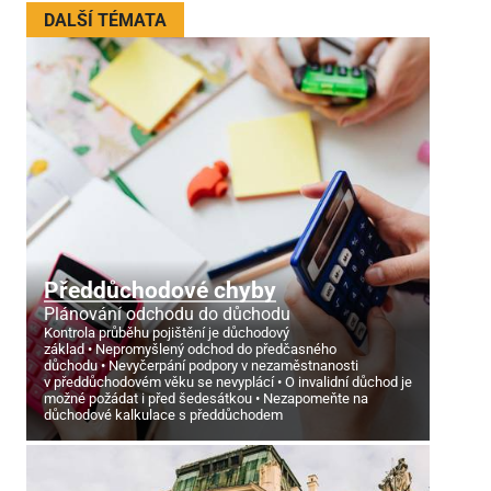
DALŠÍ TÉMATA
Předdůchodové chyby
Plánování odchodu do důchodu
Kontrola průběhu pojištění je důchodový
základ
Nepromyšlený odchod do předčasného
důchodu
Nevyčerpání podpory v nezaměstnanosti
v předdůchodovém věku se nevyplácí
O invalidní důchod je
možné požádat i před šedesátkou
Nezapomeňte na
důchodové kalkulace s předdůchodem