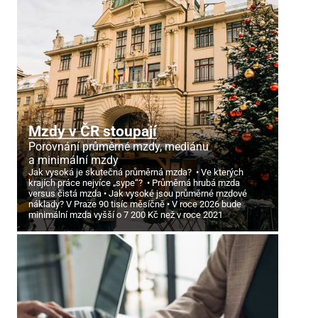
Mzdy v ČR stoupají
Porovnání průměrné mzdy, mediánu
a minimální mzdy
Jak vysoká je skutečná průměrná mzda?
Ve kterých
krajích práce nejvíce „sype“?
Průměrná hrubá mzda
versus čistá mzda
Jak vysoké jsou průměrné mzdové
náklady? V Praze 90 tisíc měsíčně
V roce 2026 bude
minimální mzda vyšší o 7
200 Kč než v roce 2021