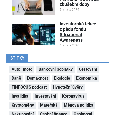
zkušební doby
7. srpna 2026
Investorská lekce
z pádu fondu
Situational
Awareness
6. srpna 2026
ŠTÍTKY
Auto–moto
Bankovní poplatky
Cestování
Daně
Domácnost
Ekologie
Ekonomika
FINFOCUS podcast
Hypoteční úvěry
Invalidita
Investování
Koronavirus
Kryptoměny
Mateřská
Měnová politika
Nakupování
Osobní finance
Osobnosti