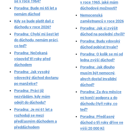
se v roce 1964?
v roce 1965, jaké mám
Poradna: Bude mi 65 let a
důchodové možnosti?
nemám důchod
Nemocenská
Kdy se bude platit daň z
zaměstnanců v roce 2026
důchodu v roce 2026?
Poradna: Jak si zvýšit
Poradna: Chybí mi šest let
důchod na poslední chvíli?
do důchodu, nemám práci,
Poradna: Budu vdovský
co teď?
důchod pobírat trvale?
Poradna: Nečekaná
Poradna: O kolik se mi od
výpověď tři roky před
ledna zvýší důchod?
důchodem
Poradna: Jak dlouho
Poradna: Jak vysoký
musím být nemocný,
vdovecký důchod dostanu
abych dostal invalidní
po manželce?
důchod?
Poradna: Práci již
Poradna: Za dva měsíce
nezvládám, kdy mám
mi končí podpora a do
odejít do důchodu?
důchodu čtyři roky, co
Poradna: Je mi 61 let a
teď?
rozhoduji se mezi
Poradna: Předčasný
předčasným důchodem a
důchod o tři roky dříve ve
předdůchodem
výši 20 000 Kč