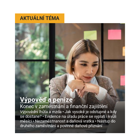
AKTUÁLNÍ TÉMA
Výpověď a peníze
Konec v zaměstnání a finanční zajištění
Výpovědní lhůta a mzda
Jak vysoké je odstupné a kdy
se dostane?
Evidence na úřadu práce se vyplatí i kvůli
měsíci
Nezaměstnanost a daňová vratka
Nástup do
druhého zaměstnání a povinné daňové přiznání