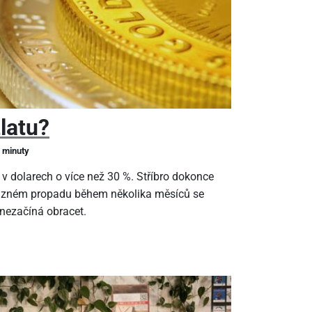
zlatu?
2 minuty
 v dolarech o více než 30 %. Stříbro dokonce
ýrazném propadu během několika měsíců se
 nezačíná obracet.