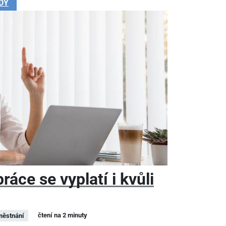
DY
áce se vyplatí i kvůli
čtení na 2 minuty
ěstnání