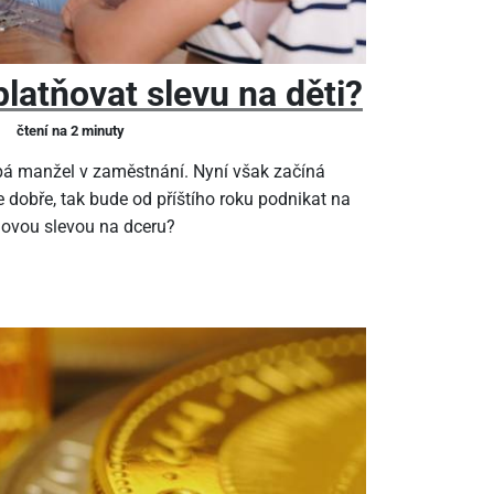
latňovat slevu na děti?
čtení na 2 minuty
pá manžel v zaměstnání. Nyní však začíná
 dobře, tak bude od příštího roku podnikat na
ňovou slevou na dceru?