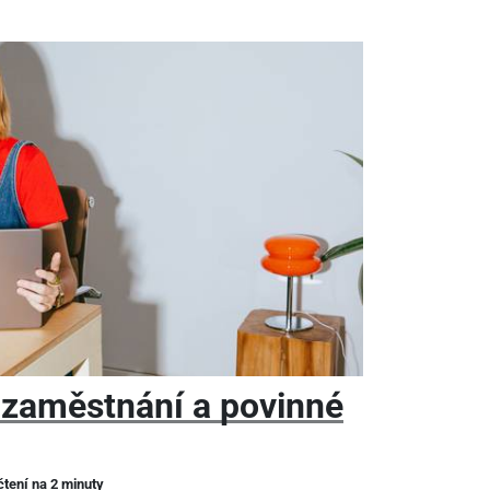
 zaměstnání a povinné
čtení na 2 minuty