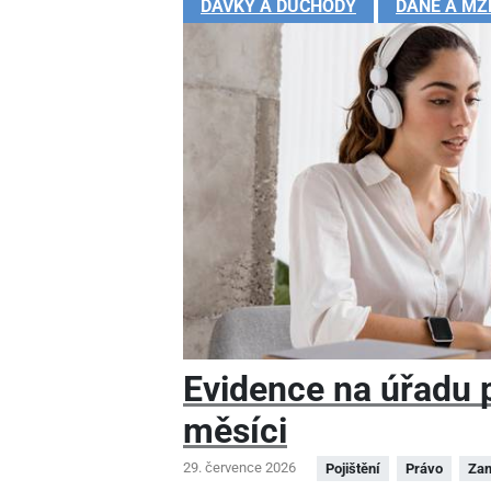
DÁVKY A DŮCHODY
DANĚ A MZ
Evidence na úřadu pr
měsíci
29. července 2026
Pojištění
Právo
Zam