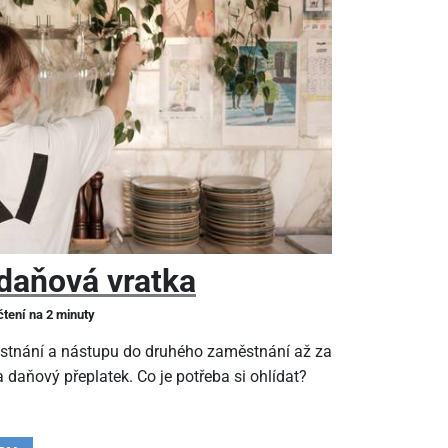
daňová vratka
čtení na 2 minuty
stnání a nástupu do druhého zaměstnání až za
 daňový přeplatek. Co je potřeba si ohlídat?