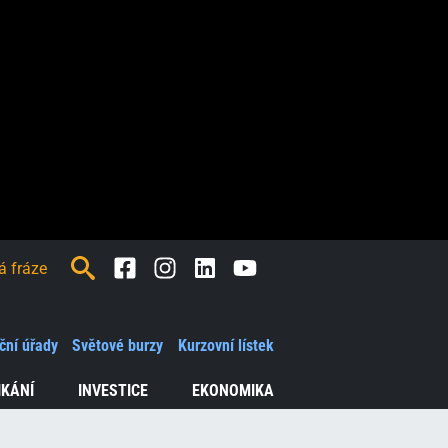
Facebook
Instagram
LinkedIn
Youtube
ční úřady
Světové burzy
Kurzovní lístek
IKÁNÍ
INVESTICE
EKONOMIKA