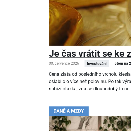
Je čas vrátit se ke 
30. července 2026
čtení na 
Investování
Cena zlata od posledního vrcholu klesla
oslabilo o více než polovinu. Po tak v
nabízí otázka, zda se dlouhodobý trend
DANĚ A MZDY