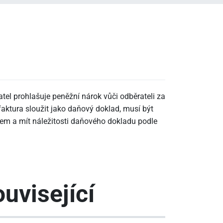
atel prohlašuje peněžní nárok vůči odběrateli za
faktura sloužit jako daňový doklad, musí být
m a mít náležitosti daňového dokladu podle
uvisející