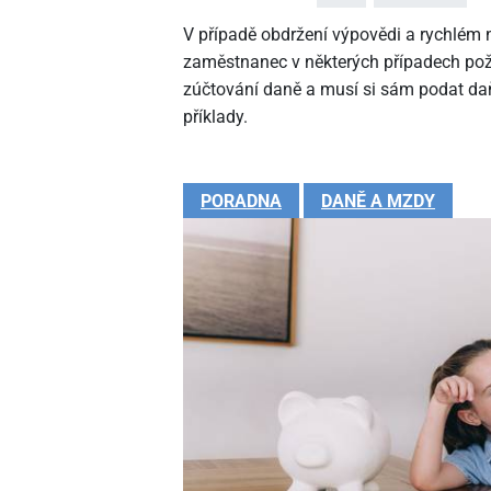
V případě obdržení výpovědi a rychlé
zaměstnanec v některých případech pož
zúčtování daně a musí si sám podat daň
příklady.
PORADNA
DANĚ A MZDY