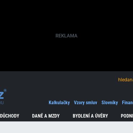
hledaná fráze
Kalkulačky
Vzory smluv
Slovníky
Finan
 DŮCHODY
DANĚ A MZDY
BYDLENÍ A ÚVĚRY
PODN