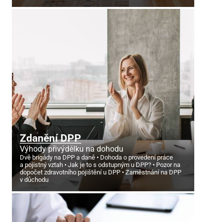
Zdanění DPP
Výhody přivýdělku na dohodu
Dvě brigády na DPP a daně
Dohoda o provedení práce
a pojistný vztah
Jak je to s odstupným u DPP?
Pozor na
dopočet zdravotního pojištění u DPP
Zaměstnání na DPP
v důchodu