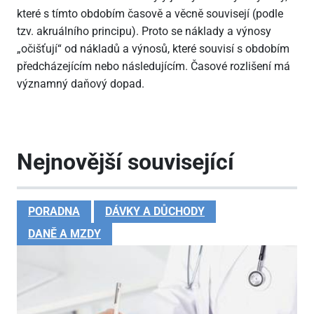
které s tímto obdobím časově a věcně souvisejí (podle
tzv. akruálního principu). Proto se náklady a výnosy
„očišťují“ od nákladů a výnosů, které souvisí s obdobím
předcházejícím nebo následujícím. Časové rozlišení má
významný daňový dopad.
Nejnovější související
PORADNA
DÁVKY A DŮCHODY
DANĚ A MZDY