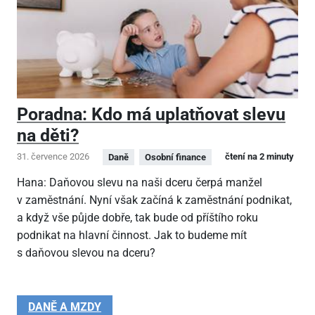
Poradna: Kdo má uplatňovat slevu
na děti?
31. července 2026
čtení na 2 minuty
Daně
Osobní finance
Hana: Daňovou slevu na naši dceru čerpá manžel
v zaměstnání. Nyní však začíná k zaměstnání podnikat,
a když vše půjde dobře, tak bude od příštího roku
podnikat na hlavní činnost. Jak to budeme mít
s daňovou slevou na dceru?
DANĚ A MZDY