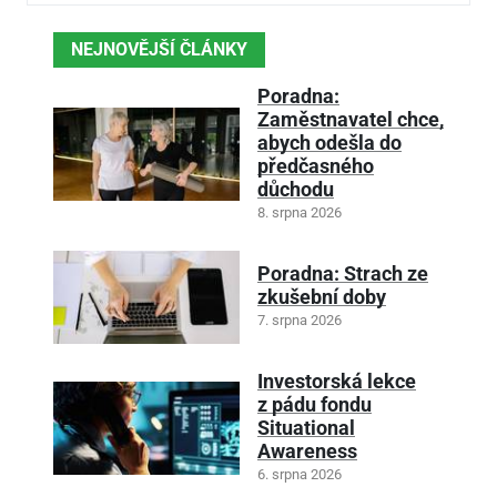
NEJNOVĚJŠÍ ČLÁNKY
Poradna:
Zaměstnavatel chce,
abych odešla do
předčasného
důchodu
8. srpna 2026
Poradna: Strach ze
zkušební doby
7. srpna 2026
Investorská lekce
z pádu fondu
Situational
Awareness
6. srpna 2026