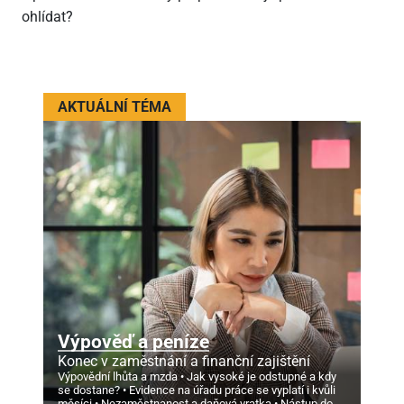
ohlídat?
AKTUÁLNÍ TÉMA
Výpověď a peníze
Konec v zaměstnání a finanční zajištění
Výpovědní lhůta a mzda
Jak vysoké je odstupné a kdy
se dostane?
Evidence na úřadu práce se vyplatí i kvůli
měsíci
Nezaměstnanost a daňová vratka
Nástup do