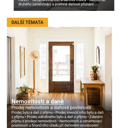
druhého zaměstnání a povinné daňové přiznání
DALŠÍ TÉMATA
Nemovitosti a daně
Prodej nemovitosti a daňové povinnosti
Prodej bytu a daň z příjmu
Prodej investičního bytu a daň
z příjmu
Prodej zděděného bytu a daň z příjmu
Zdanění
příjmu z prodeje nemovitosti
Nemovitosti a oznamovací
povinnosti u finančního úřadu při daňovém osvobození