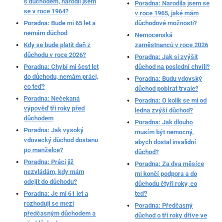
s důchodem, narodil jsem
Poradna: Narodila jsem se
se v roce 1964?
v roce 1965, jaké mám
Poradna: Bude mi 65 let a
důchodové možnosti?
nemám důchod
Nemocenská
Kdy se bude platit daň z
zaměstnanců v roce 2026
důchodu v roce 2026?
Poradna: Jak si zvýšit
Poradna: Chybí mi šest let
důchod na poslední chvíli?
do důchodu, nemám práci,
Poradna: Budu vdovský
co teď?
důchod pobírat trvale?
Poradna: Nečekaná
Poradna: O kolik se mi od
výpověď tři roky před
ledna zvýší důchod?
důchodem
Poradna: Jak dlouho
Poradna: Jak vysoký
musím být nemocný,
vdovecký důchod dostanu
abych dostal invalidní
po manželce?
důchod?
Poradna: Práci již
Poradna: Za dva měsíce
nezvládám, kdy mám
mi končí podpora a do
odejít do důchodu?
důchodu čtyři roky, co
Poradna: Je mi 61 let a
teď?
rozhoduji se mezi
Poradna: Předčasný
předčasným důchodem a
důchod o tři roky dříve ve