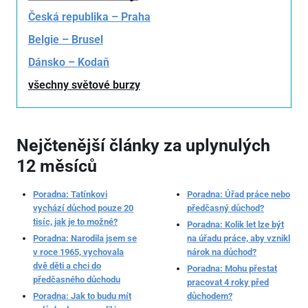
Česká republika – Praha
Belgie – Brusel
Dánsko – Kodaň
všechny světové burzy
Nejčtenější články za uplynulých
12 měsíců
Poradna: Tatínkovi
Poradna: Úřad práce nebo
vychází důchod pouze 20
předčasný důchod?
tisíc, jak je to možné?
Poradna: Kolik let lze být
Poradna: Narodila jsem se
na úřadu práce, aby vznikl
v roce 1965, vychovala
nárok na důchod?
dvě děti a chci do
Poradna: Mohu přestat
předčasného důchodu
pracovat 4 roky před
Poradna: Jak to budu mít
důchodem?