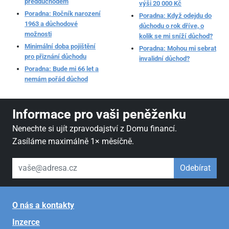
předdůchodem
výši 20 000 Kč
Poradna: Ročník narození
Poradna: Když odejdu do
1963 a důchodové
důchodu o rok dříve, o
možnosti
kolik se mi sníží důchod?
Minimální doba pojištění
Poradna: Mohou mi sebrat
pro přiznání důchodu
invalidní důchod?
Poradna: Bude mi 66 let a
nemám pořád důchod
Informace pro vaši peněženku
Nenechte si ujít zpravodajství z Domu financí.
Zasíláme maximálně 1× měsíčně.
váš email
Odebírat
O nás a kontakty
Inzerce