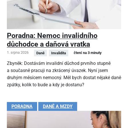
Poradna: Nemoc invalidního
důchodce a daňová vratka
1. srpna 2026
čtení na 3 minuty
Daně
Invalidita
Zbyněk: Dostávám invalidní důchod prvního stupně
a současně pracuji na zkrácený úvazek. Nyní jsem
druhým měsícem nemocný. Měl bych dostat nějaké daně
zpátky, kolik to bude a kdy je dostanu?
PORADNA
DANĚ A MZDY