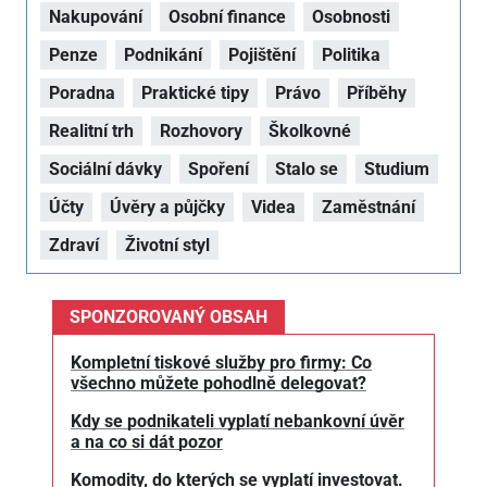
Nakupování
Osobní finance
Osobnosti
Penze
Podnikání
Pojištění
Politika
Poradna
Praktické tipy
Právo
Příběhy
Realitní trh
Rozhovory
Školkovné
Sociální dávky
Spoření
Stalo se
Studium
Účty
Úvěry a půjčky
Videa
Zaměstnání
Zdraví
Životní styl
SPONZOROVANÝ OBSAH
Kompletní tiskové služby pro firmy: Co
všechno můžete pohodlně delegovat?
Kdy se podnikateli vyplatí nebankovní úvěr
a na co si dát pozor
Komodity, do kterých se vyplatí investovat.