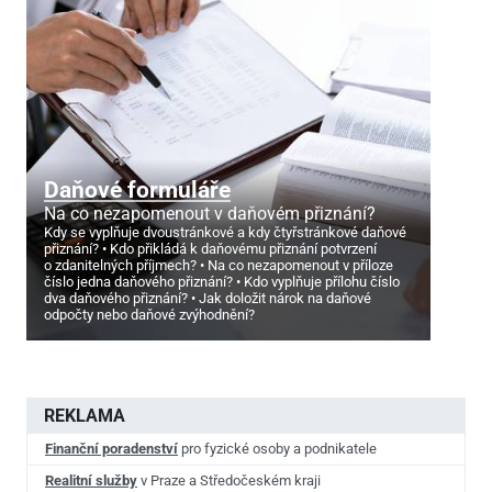
Daňové formuláře
Na co nezapomenout v daňovém přiznání?
Kdy se vyplňuje dvoustránkové a kdy čtyřstránkové daňové
přiznání?
Kdo přikládá k daňovému přiznání potvrzení
o zdanitelných příjmech?
Na co nezapomenout v příloze
číslo jedna daňového přiznání?
Kdo vyplňuje přílohu číslo
dva daňového přiznání?
Jak doložit nárok na daňové
odpočty nebo daňové zvýhodnění?
REKLAMA
Finanční poradenství
pro fyzické osoby a podnikatele
Realitní služby
v Praze a Středočeském kraji