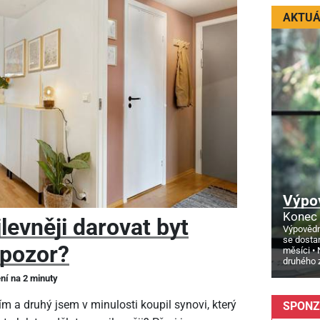
AKTUÁ
Výpo
Konec 
levněji darovat byt
Výpovědn
se dosta
 pozor?
měsíci
druhého 
ení na 2 minuty
m a druhý jsem v minulosti koupil synovi, který
SPONZ