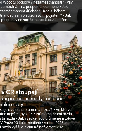
 o výpočtu podpory v nezaměstnanosti?
Vliv
 zaměstnání na podporu a odstupné
Jak
nezaměstnanost důchod?
Kdo si během
anosti sám platí zdravotní pojištění?
Jak
e podpora v nezaměstnanosti bez doložení
v ČR stoupají
ání průměrné mzdy, mediánu
mální mzdy
ká je skutečná průměrná mzda?
Ve kterých
ráce nejvíce „sype“?
Průměrná hrubá mzda
istá mzda
Jak vysoké jsou průměrné mzdové
 V Praze 90 tisíc měsíčně
V roce 2026 bude
í mzda vyšší o 7
200 Kč než v roce 2021