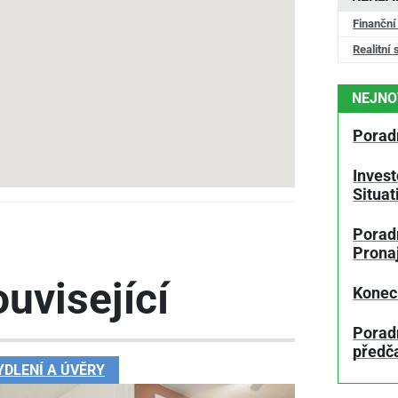
Finanční
Realitní 
NEJNO
Porad
Invest
Situa
Poradn
Prona
uvisející
Konec
Porad
předč
YDLENÍ A ÚVĚRY