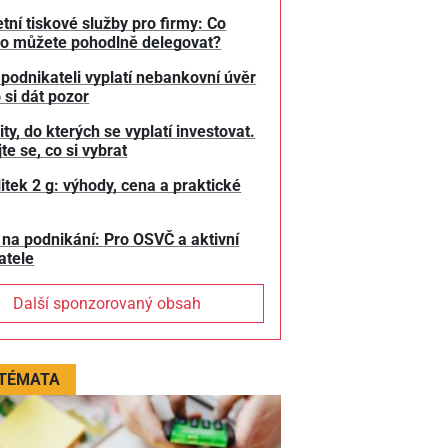
tní tiskové služby pro firmy: Co
o můžete pohodlně delegovat?
 podnikateli vyplatí nebankovní úvěr
 si dát pozor
y, do kterých se vyplatí investovat.
te se, co si vybrat
litek 2 g: výhody, cena a praktické
 na podnikání: Pro OSVČ a aktivní
atele
Další sponzorovaný obsah
 TÉMATA