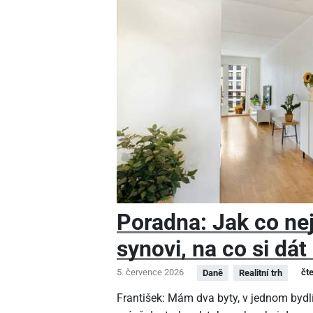
Poradna: Jak co nej
synovi, na co si dát
5. července 2026
čt
Daně
Realitní trh
František: Mám dva byty, v jednom bydlí