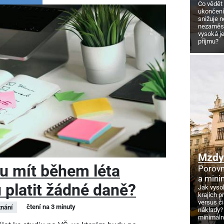
Co vědět
ukončení
snižuje 
nezaměstn
vysoká j
příjmu?
Mzdy 
u mít během léta
Porovn
a mini
 platit žádné daně?
Jak vyso
krajích p
versus č
čtení na 3 minuty
nání
náklady?
minimáln