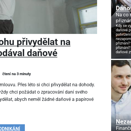
Daňo
Na co
přizná
Kdy se v
daňové p
potvrzení
ohu přivydělat na
nezapome
přiznání?
přiznání?
odával daňové
daňové z
čtení na 3 minuty
louvu. Přes léto si chci přivydělat na dohody.
 vždy chci požádat o zpracování daní svého
vydělat, abych neměl žádné daňové a papírové
Neza
Finanč
ODNIKÁNÍ