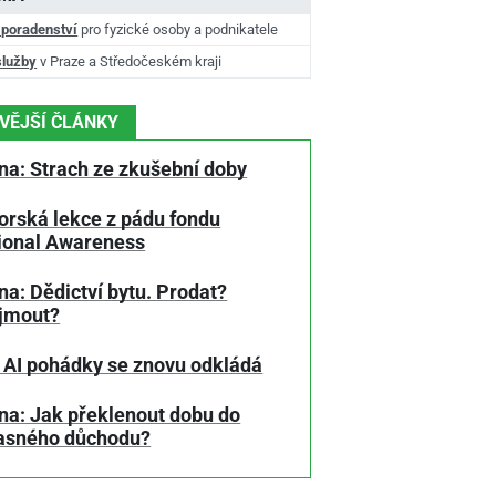
 poradenství
pro fyzické osoby a podnikatele
služby
v Praze a Středočeském kraji
VĚJŠÍ ČLÁNKY
na: Strach ze zkušební doby
orská lekce z pádu fondu
tional Awareness
a: Dědictví bytu. Prodat?
jmout?
 AI pohádky se znovu odkládá
na: Jak překlenout dobu do
asného důchodu?