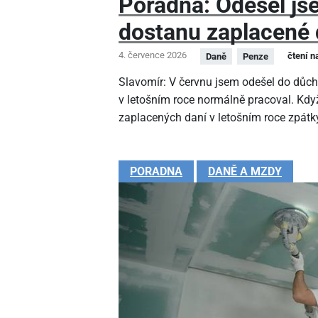
Poradna: Odešel js
dostanu zaplacené 
4. července 2026
čtení n
Daně
Penze
Slavomír: V červnu jsem odešel do důc
v letošním roce normálně pracoval. Kdy
zaplacených daní v letošním roce zpátk
PORADNA
DANĚ A MZDY