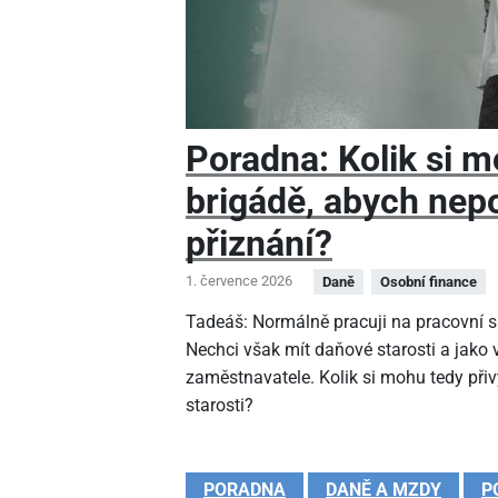
Poradna: Kolik si m
brigádě, abych nep
přiznání?
1. července 2026
Daně
Osobní finance
Tadeáš: Normálně pracuji na pracovní sm
Nechci však mít daňové starosti a jako
zaměstnavatele. Kolik si mohu tedy při
starosti?
PORADNA
DANĚ A MZDY
P