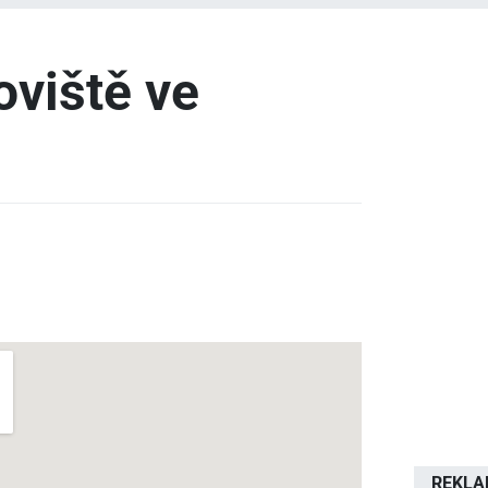
viště ve
REKL