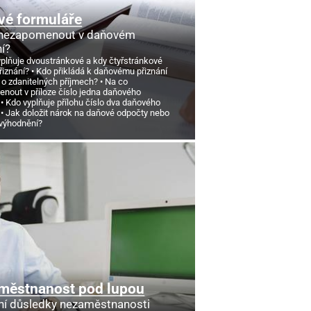
vé formuláře
 nezapomenout v daňovém
ní?
yplňuje dvoustránkové a kdy čtyřstránkové
řiznání?
Kdo přikládá k daňovému přiznání
 o zdanitelných příjmech?
Na co
nout v příloze číslo jedna daňového
Kdo vyplňuje přílohu číslo dva daňového
Jak doložit nárok na daňové odpočty nebo
výhodnění?
městnanost pod lupou
ní důsledky nezaměstnanosti