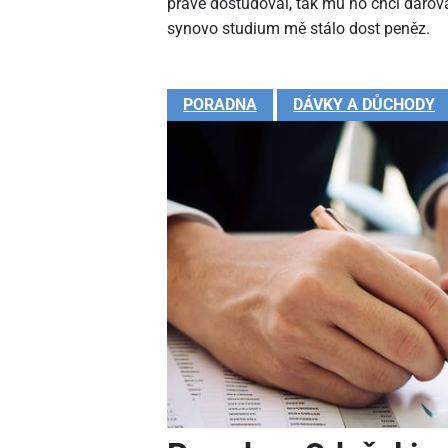
právě dostudoval, tak mu ho chci darova
synovo studium mě stálo dost peněz.
PORADNA
DÁVKY A DŮCHODY