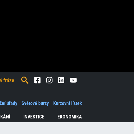
Facebook
Instagram
LinkedIn
Youtube
ční úřady
Světové burzy
Kurzovní lístek
IKÁNÍ
INVESTICE
EKONOMIKA