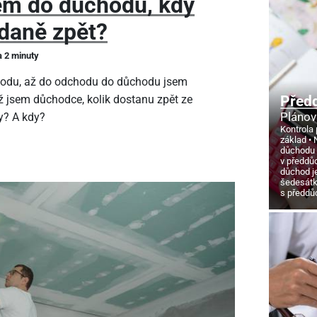
em do důchodu, kdy
daně zpět?
a 2 minuty
hodu, až do odchodu do důchodu jsem
Před
ž jsem důchodce, kolik dostanu zpět ze
Plánov
y? A kdy?
Kontrola 
základ
důchodu
v předdů
důchod j
šedesát
s předd