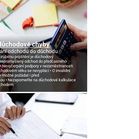
důchodové chyby
ání odchodu do důchodu
průběhu pojištění je důchodový
Nepromyšlený odchod do předčasného
Nevyčerpání podpory v nezaměstnanosti
chodovém věku se nevyplácí
O invalidní
e možné požádat i před
kou
Nezapomeňte na důchodové kalkulace
ůchodem