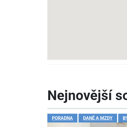
Nejnovější so
PORADNA
DANĚ A MZDY
B