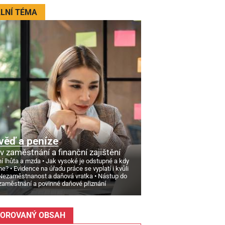
LNÍ TÉMA
věď a peníze
v zaměstnání a finanční zajištění
í lhůta a mzda
Jak vysoké je odstupné a kdy
ne?
Evidence na úřadu práce se vyplatí i kvůli
Nezaměstnanost a daňová vratka
Nástup do
zaměstnání a povinné daňové přiznání
OROVANÝ OBSAH