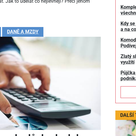
t. Jak to udělat co nejlevněji? Přeci jenom
Komple
všechn
Kdy se
a na co
DANĚ A MZDY
Komodit
Podívej
Zlatý s
využití
Půjčka
podnik
DALŠÍ