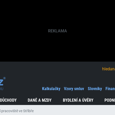
hledaná fráze
Kalkulačky
Vzory smluv
Slovníky
Finan
 DŮCHODY
DANĚ A MZDY
BYDLENÍ A ÚVĚRY
PODN
pracoviště ve Stříbře