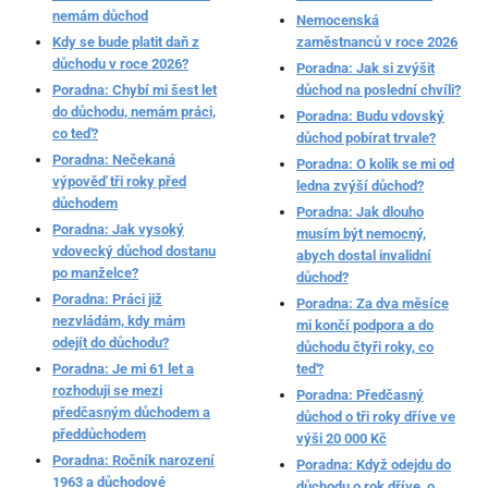
nemám důchod
Nemocenská
Kdy se bude platit daň z
zaměstnanců v roce 2026
důchodu v roce 2026?
Poradna: Jak si zvýšit
Poradna: Chybí mi šest let
důchod na poslední chvíli?
do důchodu, nemám práci,
Poradna: Budu vdovský
co teď?
důchod pobírat trvale?
Poradna: Nečekaná
Poradna: O kolik se mi od
výpověď tři roky před
ledna zvýší důchod?
důchodem
Poradna: Jak dlouho
Poradna: Jak vysoký
musím být nemocný,
vdovecký důchod dostanu
abych dostal invalidní
po manželce?
důchod?
Poradna: Práci již
Poradna: Za dva měsíce
nezvládám, kdy mám
mi končí podpora a do
odejít do důchodu?
důchodu čtyři roky, co
Poradna: Je mi 61 let a
teď?
rozhoduji se mezi
Poradna: Předčasný
předčasným důchodem a
důchod o tři roky dříve ve
předdůchodem
výši 20 000 Kč
Poradna: Ročník narození
Poradna: Když odejdu do
1963 a důchodové
důchodu o rok dříve, o