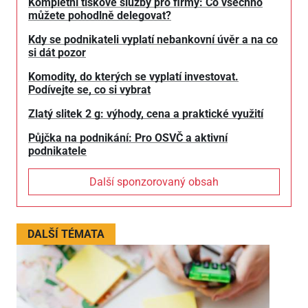
Kompletní tiskové služby pro firmy: Co všechno
můžete pohodlně delegovat?
Kdy se podnikateli vyplatí nebankovní úvěr a na co
si dát pozor
Komodity, do kterých se vyplatí investovat.
Podívejte se, co si vybrat
Zlatý slitek 2 g: výhody, cena a praktické využití
Půjčka na podnikání: Pro OSVČ a aktivní
podnikatele
Další sponzorovaný obsah
DALŠÍ TÉMATA