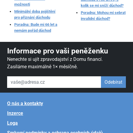
možnosti
kolik se mi sníží důchod?
Minimální doba pojištění
Poradna: Mohou mi sebrat
pro přiznání důchodu
invalidní důchod?
Poradna: Bude mi 66 let a
nemám pořád důchod
Informace pro vaši peněženku
Nenechte si ujít zpravodajství z Domu financí.
Zasíláme maximálně 1× měsíčně.
váš email
Odebírat
O nás a kontakty
Inzerce
Loga
Smluvní podmínky a ochrana osobních údajů