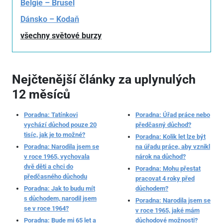
Belgie – Brusel
Dánsko – Kodaň
všechny světové burzy
Nejčtenější články za uplynulých
12 měsíců
Poradna: Tatínkovi
Poradna: Úřad práce nebo
vychází důchod pouze 20
předčasný důchod?
tisíc, jak je to možné?
Poradna: Kolik let lze být
Poradna: Narodila jsem se
na úřadu práce, aby vznikl
v roce 1965, vychovala
nárok na důchod?
dvě děti a chci do
Poradna: Mohu přestat
předčasného důchodu
pracovat 4 roky před
Poradna: Jak to budu mít
důchodem?
s důchodem, narodil jsem
Poradna: Narodila jsem se
se v roce 1964?
v roce 1965, jaké mám
Poradna: Bude mi 65 let a
důchodové možnosti?