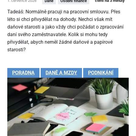
1. července 2026
čtení na 3 minuty
Daně
Osobní finance
Tadeáš: Normálně pracuji na pracovní smlouvu. Přes
léto si chci přivydělat na dohody. Nechci však mít
daňové starosti a jako vždy chci požádat o zpracování
daní svého zaměstnavatele. Kolik si mohu tedy
přivydělat, abych neměl žádné daňové a papírové
starosti?
PORADNA
DANĚ A MZDY
PODNIKÁNÍ