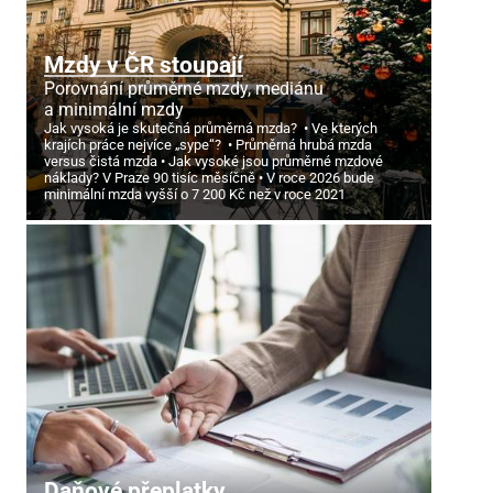
Mzdy v ČR stoupají
Porovnání průměrné mzdy, mediánu
a minimální mzdy
Jak vysoká je skutečná průměrná mzda?
Ve kterých
krajích práce nejvíce „sype“?
Průměrná hrubá mzda
versus čistá mzda
Jak vysoké jsou průměrné mzdové
náklady? V Praze 90 tisíc měsíčně
V roce 2026 bude
minimální mzda vyšší o 7
200 Kč než v roce 2021
Daňové přeplatky