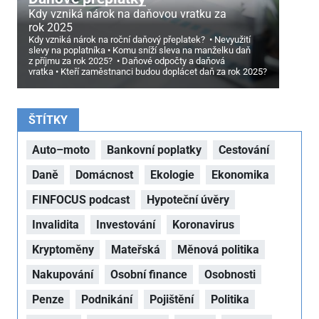
Kdy vzniká nárok na daňovou vratku za
rok 2025
Kdy vzniká nárok na roční daňový přeplatek?
Nevyužití
slevy na poplatníka
Komu sníží sleva na manželku daň
z příjmu za rok 2025?
Daňové odpočty a daňová
vratka
Kteří zaměstnanci budou doplácet daň za rok 2025?
ŠTÍTKY
Auto–moto
Bankovní poplatky
Cestování
Daně
Domácnost
Ekologie
Ekonomika
FINFOCUS podcast
Hypoteční úvěry
Invalidita
Investování
Koronavirus
Kryptoměny
Mateřská
Měnová politika
Nakupování
Osobní finance
Osobnosti
Penze
Podnikání
Pojištění
Politika