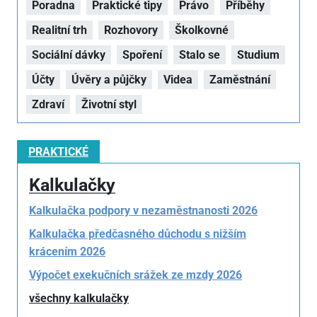
Poradna
Praktické tipy
Právo
Příběhy
Realitní trh
Rozhovory
Školkovné
Sociální dávky
Spoření
Stalo se
Studium
Účty
Úvěry a půjčky
Videa
Zaměstnání
Zdraví
Životní styl
PRAKTICKÉ
Kalkulačky
Kalkulačka podpory v nezaměstnanosti 2026
Kalkulačka předčasného důchodu s nižším
krácením 2026
Výpočet exekučních srážek ze mzdy 2026
všechny kalkulačky