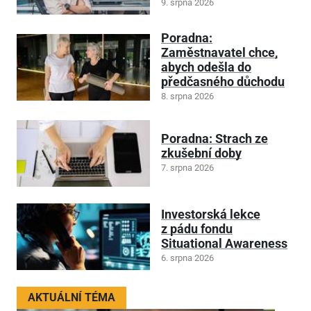
9. srpna 2026
Poradna:
Zaměstnavatel chce,
abych odešla do
předčasného důchodu
8. srpna 2026
Poradna: Strach ze
zkušební doby
7. srpna 2026
Investorská lekce
z pádu fondu
Situational Awareness
6. srpna 2026
AKTUÁLNÍ TÉMA