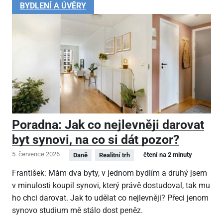
BYDLENÍ A ÚVĚRY
Poradna: Jak co nejlevněji darovat
byt synovi, na co si dát pozor?
5. července 2026
čtení na 2 minuty
Daně
Realitní trh
František: Mám dva byty, v jednom bydlím a druhý jsem
v minulosti koupil synovi, který právě dostudoval, tak mu
ho chci darovat. Jak to udělat co nejlevněji? Přeci jenom
synovo studium mě stálo dost peněz.