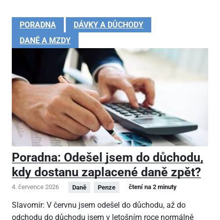
PORADNA
DÁVKY A DŮCHODY
DANĚ A MZDY
Poradna: Odešel jsem do důchodu,
kdy dostanu zaplacené daně zpět?
4. července 2026
čtení na 2 minuty
Daně
Penze
Slavomír: V červnu jsem odešel do důchodu, až do
odchodu do důchodu jsem v letošním roce normálně