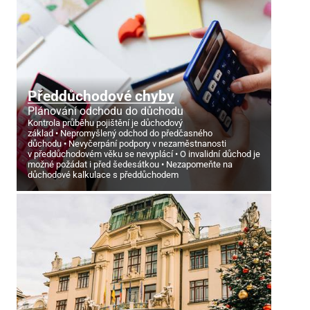
Předdůchodové chyby
Plánování odchodu do důchodu
Kontrola průběhu pojištění je důchodový
základ
Nepromyšlený odchod do předčasného
důchodu
Nevyčerpání podpory v nezaměstnanosti
v předdůchodovém věku se nevyplácí
O invalidní důchod je
možné požádat i před šedesátkou
Nezapomeňte na
důchodové kalkulace s předdůchodem