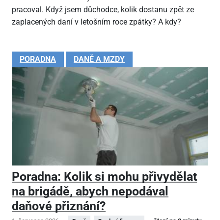
pracoval. Když jsem důchodce, kolik dostanu zpět ze
zaplacených daní v letošním roce zpátky? A kdy?
PORADNA
DANĚ A MZDY
Poradna: Kolik si mohu přivydělat
na brigádě, abych nepodával
daňové přiznání?