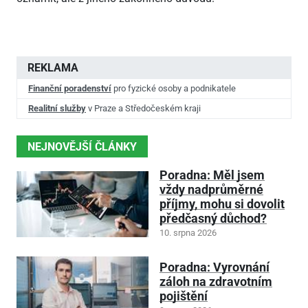
REKLAMA
Finanční poradenství
pro fyzické osoby a podnikatele
Realitní služby
v Praze a Středočeském kraji
NEJNOVĚJŠÍ ČLÁNKY
Poradna: Měl jsem
vždy nadprůměrné
příjmy, mohu si dovolit
předčasný důchod?
10. srpna 2026
Poradna: Vyrovnání
záloh na zdravotním
pojištění