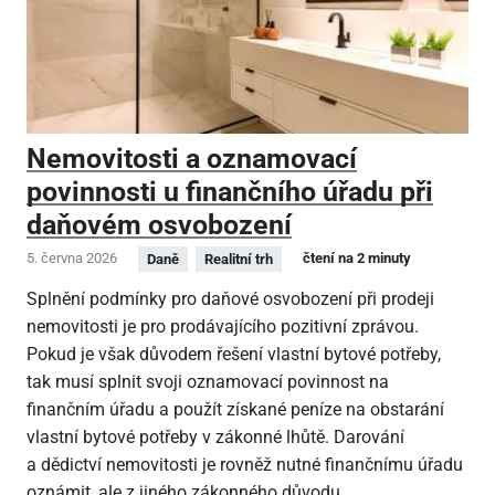
Nemovitosti a oznamovací
povinnosti u finančního úřadu při
daňovém osvobození
5. června 2026
čtení na 2 minuty
Daně
Realitní trh
Splnění podmínky pro daňové osvobození při prodeji
nemovitosti je pro prodávajícího pozitivní zprávou.
Pokud je však důvodem řešení vlastní bytové potřeby,
tak musí splnit svoji oznamovací povinnost na
finančním úřadu a použít získané peníze na obstarání
vlastní bytové potřeby v zákonné lhůtě. Darování
a dědictví nemovitosti je rovněž nutné finančnímu úřadu
oznámit, ale z jiného zákonného důvodu.