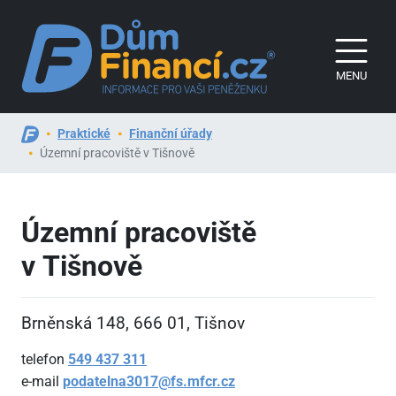
MENU
Praktické
Finanční úřady
Územní pracoviště v Tišnově
Územní pracoviště
v Tišnově
Brněnská 148, 666
01, Tišnov
telefon
549
437
311
e-mail
podatelna3017@fs.mfcr.cz