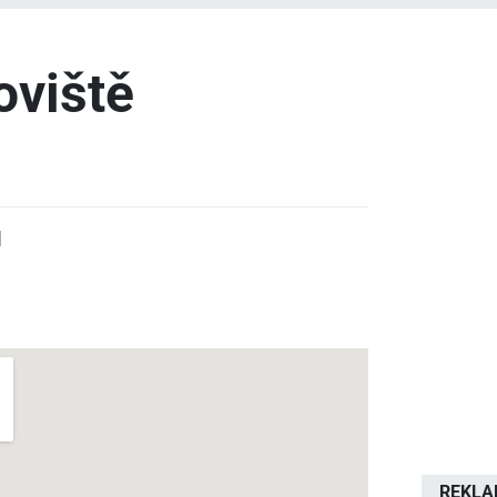
oviště
d
REKL