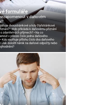
vé formuláře
 nezapomenout v daňovém
ní?
yplňuje dvoustránkové a kdy čtyřstránkové
řiznání?
Kdo přikládá k daňovému přiznání
 o zdanitelných příjmech?
Na co
nout v příloze číslo jedna daňového
Kdo vyplňuje přílohu číslo dva daňového
Jak doložit nárok na daňové odpočty nebo
výhodnění?