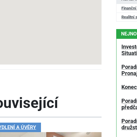
Finanční
Realitní 
NEJNO
Invest
Situa
Poradn
Prona
Konec
uvisející
Porad
předč
Poradn
YDLENÍ A ÚVĚRY
družs