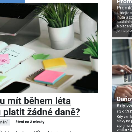
Proml
Promlč
Hlídejte 
lhůta u z
sociálníh
a placení
je, na pr
u mít během léta
Daňov
Kdy vz
 platit žádné daně?
rok 20
Kdy vzni
slevy na 
čtení na 3 minuty
nání
z příjmu
vratka
K