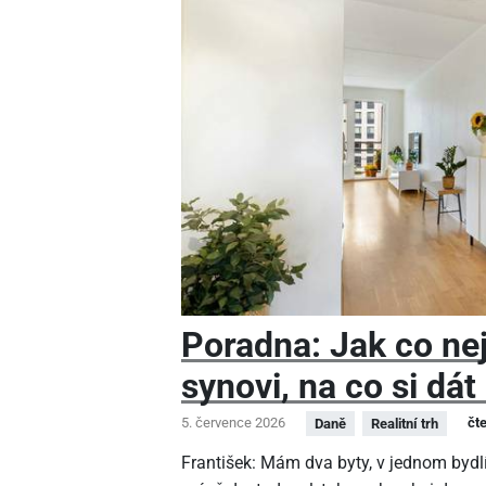
Poradna: Jak co nej
synovi, na co si dát
5. července 2026
čt
Daně
Realitní trh
František: Mám dva byty, v jednom bydlí