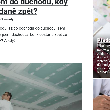
em do důchodu, kdy
daně zpět?
a 2 minuty
hodu, až do odchodu do důchodu jsem
ž jsem důchodce, kolik dostanu zpět ze
Před
y? A kdy?
Plánov
Kontrola 
základ
důchodu
v předdů
důchod j
šedesát
s předd