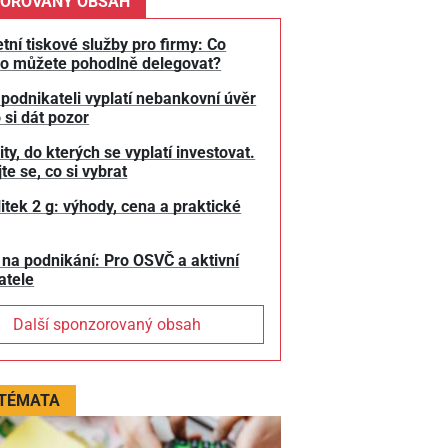
OROVANÝ OBSAH
tní tiskové služby pro firmy: Co
o můžete pohodlně delegovat?
 podnikateli vyplatí nebankovní úvěr
 si dát pozor
y, do kterých se vyplatí investovat.
te se, co si vybrat
litek 2 g: výhody, cena a praktické
 na podnikání: Pro OSVČ a aktivní
atele
Další sponzorovaný obsah
 TÉMATA