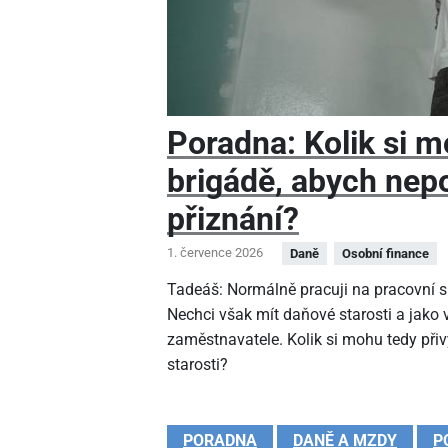
Poradna: Kolik si m
brigádě, abych nep
přiznání?
1. července 2026
Daně
Osobní finance
Tadeáš: Normálně pracuji na pracovní sm
Nechci však mít daňové starosti a jako
zaměstnavatele. Kolik si mohu tedy při
starosti?
PORADNA
DANĚ A MZDY
P