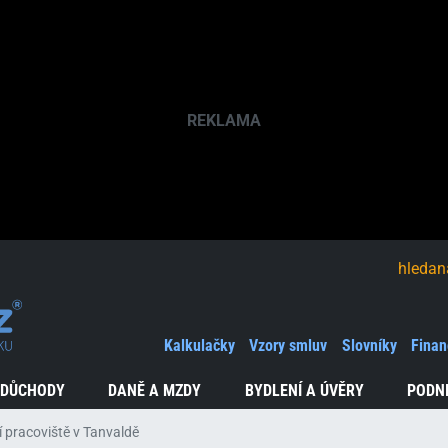
hledaná fráze
Kalkulačky
Vzory smluv
Slovníky
Finan
 DŮCHODY
DANĚ A MZDY
BYDLENÍ A ÚVĚRY
PODN
 pracoviště v Tanvaldě