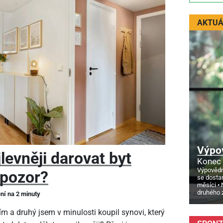
AKTUÁ
Výpo
levněji darovat byt
Konec 
Výpovědn
 pozor?
se dosta
měsíci
druhého 
ení na 2 minuty
m a druhý jsem v minulosti koupil synovi, který