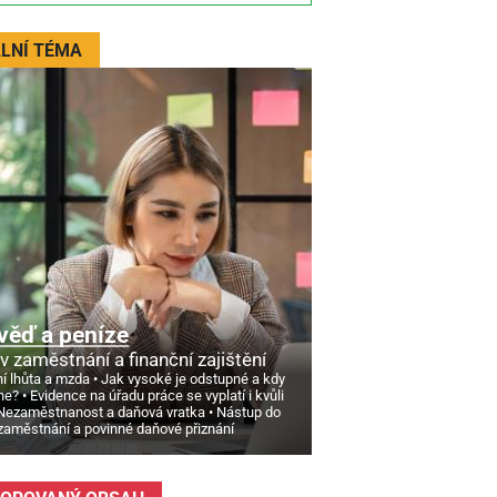
LNÍ TÉMA
věď a peníze
v zaměstnání a finanční zajištění
í lhůta a mzda
Jak vysoké je odstupné a kdy
ne?
Evidence na úřadu práce se vyplatí i kvůli
Nezaměstnanost a daňová vratka
Nástup do
zaměstnání a povinné daňové přiznání