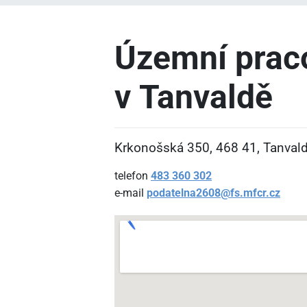
Územní prac
v Tanvaldě
Krkonošská 350, 468
41, Tanval
telefon
483
360
302
e-mail
podatelna2608@fs.mfcr.cz