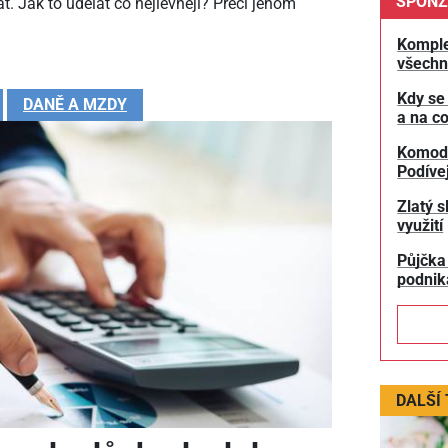
SPONZ
t. Jak to udělat co nejlevněji? Přeci jenom
Komple
všechn
Kdy se
DANĚ A MZDY
a na co
Komodit
Podívej
Zlatý s
využití
Půjčka
podnik
DALŠÍ