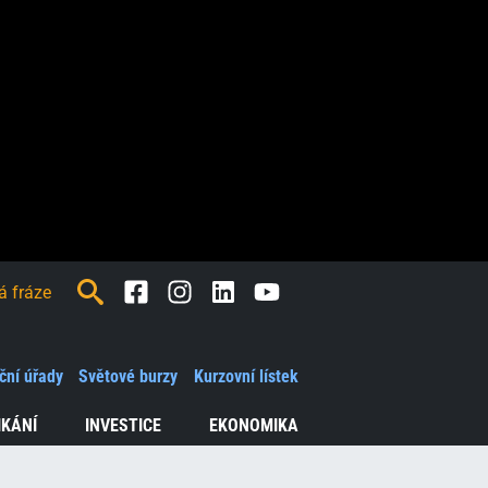
Facebook
Instagram
LinkedIn
Youtube
ční úřady
Světové burzy
Kurzovní lístek
IKÁNÍ
INVESTICE
EKONOMIKA