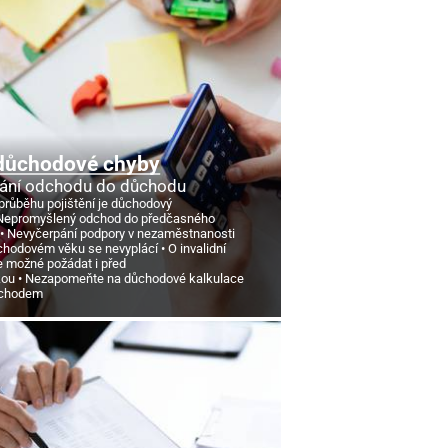
důchodové chyby
ání odchodu do důchodu
průběhu pojištění je důchodový
Nepromyšlený odchod do předčasného
Nevyčerpání podpory v nezaměstnanosti
chodovém věku se nevyplácí
O invalidní
e možné požádat i před
kou
Nezapomeňte na důchodové kalkulace
ůchodem