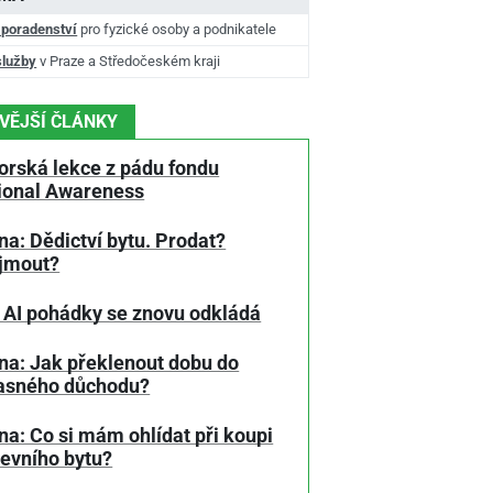
 poradenství
pro fyzické osoby a podnikatele
služby
v Praze a Středočeském kraji
VĚJŠÍ ČLÁNKY
orská lekce z pádu fondu
tional Awareness
a: Dědictví bytu. Prodat?
jmout?
 AI pohádky se znovu odkládá
na: Jak překlenout dobu do
asného důchodu?
a: Co si mám ohlídat při koupi
tevního bytu?