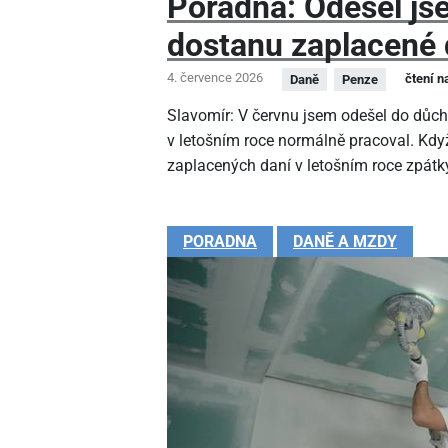
Poradna: Odešel js
dostanu zaplacené 
4. července 2026
čtení n
Daně
Penze
Slavomír: V červnu jsem odešel do důc
v letošním roce normálně pracoval. Kdy
zaplacených daní v letošním roce zpátk
PORADNA
DANĚ A MZDY