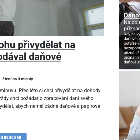
Daňo
Na co
přizná
Kdy se v
daňové p
ohu přivydělat na
potvrzení
nezapome
přiznání?
odával daňové
přiznání?
daňové z
čtení na 3 minuty
louvu. Přes léto si chci přivydělat na dohody.
 vždy chci požádat o zpracování daní svého
vydělat, abych neměl žádné daňové a papírové
ODNIKÁNÍ