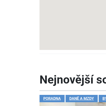
Nejnovější so
PORADNA
DANĚ A MZDY
B