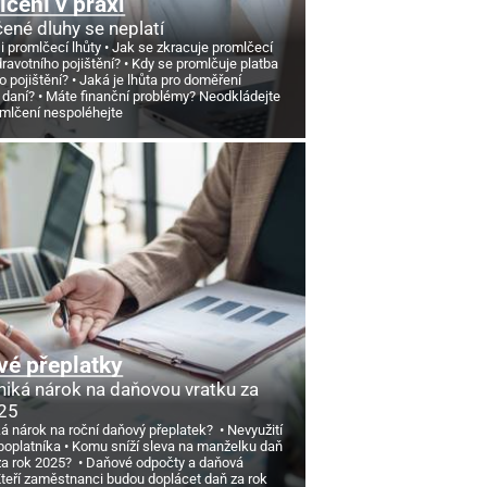
čení v praxi
ené dluhy se neplatí
si promlčecí lhůty
Jak se zkracuje promlčecí
dravotního pojištění?
Kdy se promlčuje platba
o pojištění?
Jaká je lhůta pro doměření
 daní?
Máte finanční problémy? Neodkládejte
omlčení nespoléhejte
é přeplatky
niká nárok na daňovou vratku za
25
ká nárok na roční daňový přeplatek?
Nevyužití
poplatníka
Komu sníží sleva na manželku daň
 za rok 2025?
Daňové odpočty a daňová
teří zaměstnanci budou doplácet daň za rok