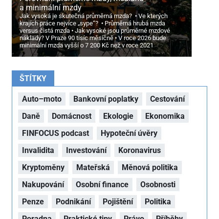
a minimální mzdy
Jak vysoká je skutečná průměrná mzda?
Ve kterých
krajích práce nejvíce „sype“?
Průměrná hrubá mzda
versus čistá mzda
Jak vysoké jsou průměrné mzdové
náklady? V Praze 90 tisíc měsíčně
V roce 2026 bude
minimální mzda vyšší o 7
200 Kč než v roce 2021
ŠTÍTKY
Auto–moto
Bankovní poplatky
Cestování
Daně
Domácnost
Ekologie
Ekonomika
FINFOCUS podcast
Hypoteční úvěry
Invalidita
Investování
Koronavirus
Kryptoměny
Mateřská
Měnová politika
Nakupování
Osobní finance
Osobnosti
Penze
Podnikání
Pojištění
Politika
Poradna
Praktické tipy
Právo
Příběhy