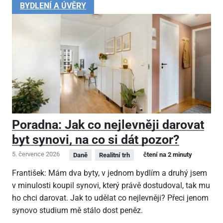
BYDLENÍ A ÚVĚRY
Poradna: Jak co nejlevněji darovat
byt synovi, na co si dát pozor?
5. července 2026
čtení na 2 minuty
Daně
Realitní trh
František: Mám dva byty, v jednom bydlím a druhý jsem
v minulosti koupil synovi, který právě dostudoval, tak mu
ho chci darovat. Jak to udělat co nejlevněji? Přeci jenom
synovo studium mě stálo dost peněz.