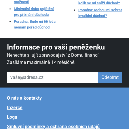
možnosti
kolik se mi sníží důchod?
Minimální doba pojištění
Poradna: Mohou mi sebrat
pro přiznání důchodu
invalidní důchod?
Poradna: Bude mi 66 let a
nemám pořád důchod
Informace pro vaši peněženku
Nenechte si ujít zpravodajství z Domu financí.
Zasíláme maximálně 1× měsíčně.
váš email
Odebírat
O nás a kontakty
Inzerce
Loga
Smluvní podmínky a ochrana osobních údajů