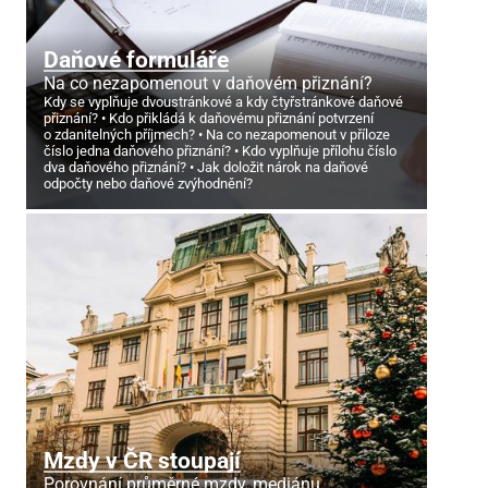
Daňové formuláře
Na co nezapomenout v daňovém přiznání?
Kdy se vyplňuje dvoustránkové a kdy čtyřstránkové daňové
přiznání?
Kdo přikládá k daňovému přiznání potvrzení
o zdanitelných příjmech?
Na co nezapomenout v příloze
číslo jedna daňového přiznání?
Kdo vyplňuje přílohu číslo
dva daňového přiznání?
Jak doložit nárok na daňové
odpočty nebo daňové zvýhodnění?
Mzdy v ČR stoupají
Porovnání průměrné mzdy, mediánu