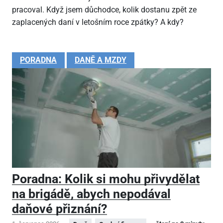
pracoval. Když jsem důchodce, kolik dostanu zpět ze
zaplacených daní v letošním roce zpátky? A kdy?
PORADNA
DANĚ A MZDY
Poradna: Kolik si mohu přivydělat
na brigádě, abych nepodával
daňové přiznání?