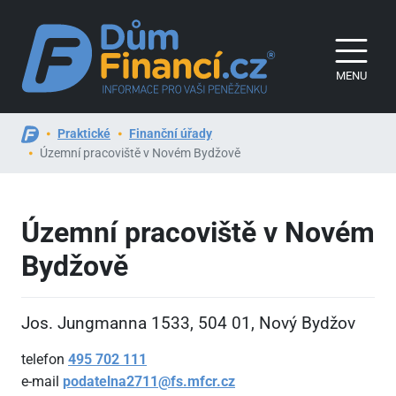
MENU
Praktické
Finanční úřady
Územní pracoviště v Novém Bydžově
Územní pracoviště v Novém
Bydžově
Jos. Jungmanna 1533, 504
01, Nový Bydžov
telefon
495
702
111
e-mail
podatelna2711@fs.mfcr.cz