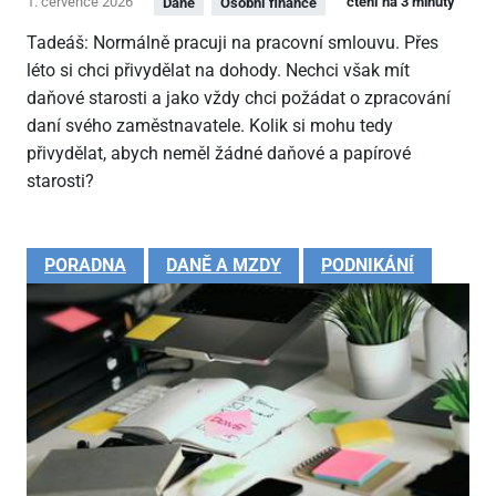
1. července 2026
čtení na 3 minuty
Daně
Osobní finance
Tadeáš: Normálně pracuji na pracovní smlouvu. Přes
léto si chci přivydělat na dohody. Nechci však mít
daňové starosti a jako vždy chci požádat o zpracování
daní svého zaměstnavatele. Kolik si mohu tedy
přivydělat, abych neměl žádné daňové a papírové
starosti?
PORADNA
DANĚ A MZDY
PODNIKÁNÍ