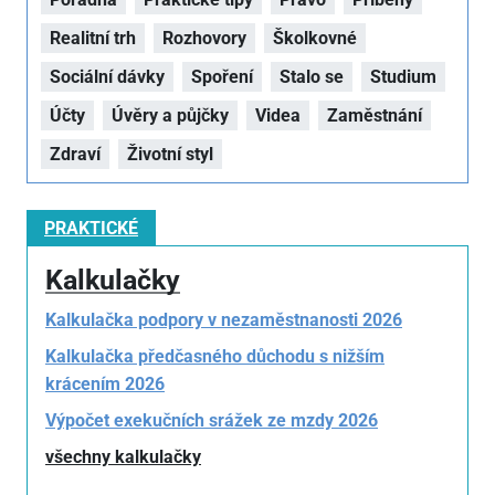
Realitní trh
Rozhovory
Školkovné
Sociální dávky
Spoření
Stalo se
Studium
Účty
Úvěry a půjčky
Videa
Zaměstnání
Zdraví
Životní styl
PRAKTICKÉ
Kalkulačky
Kalkulačka podpory v nezaměstnanosti 2026
Kalkulačka předčasného důchodu s nižším
krácením 2026
Výpočet exekučních srážek ze mzdy 2026
všechny kalkulačky