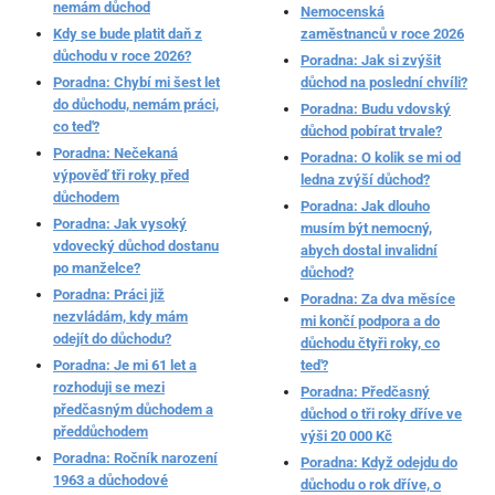
nemám důchod
Nemocenská
Kdy se bude platit daň z
zaměstnanců v roce 2026
důchodu v roce 2026?
Poradna: Jak si zvýšit
Poradna: Chybí mi šest let
důchod na poslední chvíli?
do důchodu, nemám práci,
Poradna: Budu vdovský
co teď?
důchod pobírat trvale?
Poradna: Nečekaná
Poradna: O kolik se mi od
výpověď tři roky před
ledna zvýší důchod?
důchodem
Poradna: Jak dlouho
Poradna: Jak vysoký
musím být nemocný,
vdovecký důchod dostanu
abych dostal invalidní
po manželce?
důchod?
Poradna: Práci již
Poradna: Za dva měsíce
nezvládám, kdy mám
mi končí podpora a do
odejít do důchodu?
důchodu čtyři roky, co
Poradna: Je mi 61 let a
teď?
rozhoduji se mezi
Poradna: Předčasný
předčasným důchodem a
důchod o tři roky dříve ve
předdůchodem
výši 20 000 Kč
Poradna: Ročník narození
Poradna: Když odejdu do
1963 a důchodové
důchodu o rok dříve, o