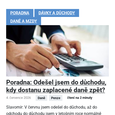
PORADNA
DÁVKY A DŮCHODY
DANĚ A MZDY
Poradna: Odešel jsem do důchodu,
kdy dostanu zaplacené daně zpět?
4. července 2026
čtení na 2 minuty
Daně
Penze
Slavomír: V červnu jsem odešel do důchodu, až do
odchodu do důchodu jsem v letošním roce normálně