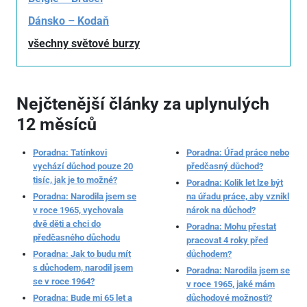
Dánsko – Kodaň
všechny světové burzy
Nejčtenější články za uplynulých
12 měsíců
Poradna: Tatínkovi
Poradna: Úřad práce nebo
vychází důchod pouze 20
předčasný důchod?
tisíc, jak je to možné?
Poradna: Kolik let lze být
Poradna: Narodila jsem se
na úřadu práce, aby vznikl
v roce 1965, vychovala
nárok na důchod?
dvě děti a chci do
Poradna: Mohu přestat
předčasného důchodu
pracovat 4 roky před
Poradna: Jak to budu mít
důchodem?
s důchodem, narodil jsem
Poradna: Narodila jsem se
se v roce 1964?
v roce 1965, jaké mám
Poradna: Bude mi 65 let a
důchodové možnosti?