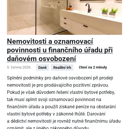
Nemovitosti a oznamovací
povinnosti u finančního úřadu při
daňovém osvobození
5. června 2026
čtení na 2 minuty
Daně
Realitní trh
Splnění podmínky pro daňové osvobození při prodeji
nemovitosti je pro prodávajícího pozitivní zprávou.
Pokud je však důvodem řešení vlastní bytové potřeby,
tak musí splnit svoji oznamovací povinnost na
finančním úřadu a použít získané peníze na obstarání
vlastní bytové potřeby v zákonné lhůtě. Darování
a dědictví nemovitosti je rovněž nutné finančnímu úřadu
oznámit, ale z jiného zákonného důvodu.