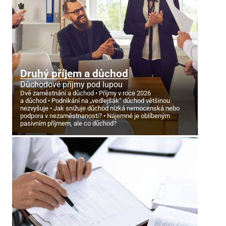
Druhý příjem a důchod
Důchodové příjmy pod lupou
Dvě zaměstnání a důchod
Příjmy v roce 2026
a důchod
Podnikání na „vedlejšák“ důchod většinou
nezvyšuje
Jak snižuje důchod nízká nemocenská nebo
podpora v nezaměstnanosti?
Nájemné je oblíbeným
pasivním příjmem, ale co důchod?