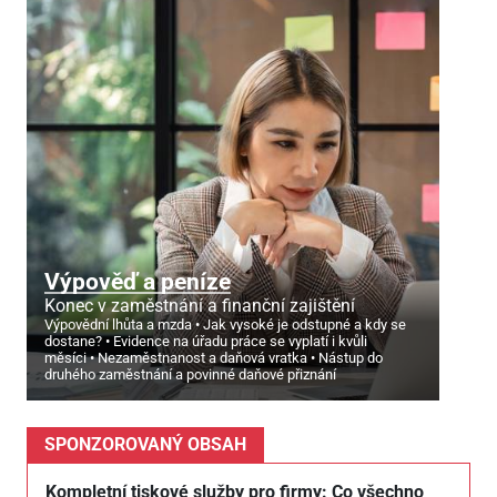
Výpověď a peníze
Konec v zaměstnání a finanční zajištění
Výpovědní lhůta a mzda
Jak vysoké je odstupné a kdy se
dostane?
Evidence na úřadu práce se vyplatí i kvůli
měsíci
Nezaměstnanost a daňová vratka
Nástup do
druhého zaměstnání a povinné daňové přiznání
SPONZOROVANÝ OBSAH
Kompletní tiskové služby pro firmy: Co všechno